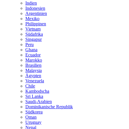
Indien
Indonesien
Argentinien
Mexiko
Philippinen
Vietnam
Südafrika
Singapur
Peru
Ghana
Ecuador
Marokko
Brasilien
Malaysia
Ägypten
Venezuela
Chile
Kambodscha
Sri Lanka
Saudi-Arabien
Dominikanische Republik
Südkorea
Oman
Uruguay
Nepal