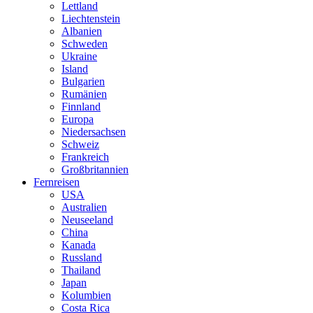
Lettland
Liechtenstein
Albanien
Schweden
Ukraine
Island
Bulgarien
Rumänien
Finnland
Europa
Niedersachsen
Schweiz
Frankreich
Großbritannien
Fernreisen
USA
Australien
Neuseeland
China
Kanada
Russland
Thailand
Japan
Kolumbien
Costa Rica