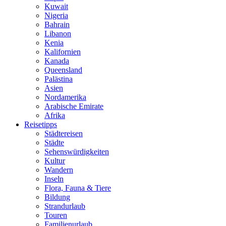
Kuwait
Nigeria
Bahrain
Libanon
Kenia
Kalifornien
Kanada
Queensland
Palästina
Asien
Nordamerika
Arabische Emirate
Afrika
Reisetipps
Städtereisen
Städte
Sehenswürdigkeiten
Kultur
Wandern
Inseln
Flora, Fauna & Tiere
Bildung
Strandurlaub
Touren
Familienurlaub