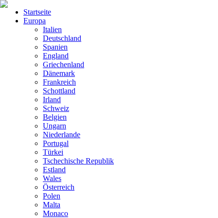
Startseite
Europa
Italien
Deutschland
Spanien
England
Griechenland
Dänemark
Frankreich
Schottland
Irland
Schweiz
Belgien
Ungarn
Niederlande
Portugal
Türkei
Tschechische Republik
Estland
Wales
Österreich
Polen
Malta
Monaco