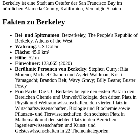
Berkeley ist eine Stadt am Ostufer der San Francisco Bay im
nördlichen Alameda County, Kalifornien, Vereinigte Staaten.
Fakten zu Berkeley
Bei- und Spitznamen
: Berzerkeley, The People's Republic of
Berkeley, Athens of the West
Währung
: US Dollar
Fläche
: 45,9 km²
Höhe
: 52 m
Einwohner
: 123,065 (2020)
Berühmte Personen von Berkeley
: Stephen Curry; Rita
Moreno; Michael Chabon und Ayelet Waldman; Kristi
Yamaguchi; Brandon Belt; Wavy Gravy; Billy Beane; Buster
Posey
Fun Facts
: Die UC Berkeley belegte den ersten Platz in den
Bereichen Chemie und Umwelt/Ökologie, den dritten Platz in
Physik und Weltraumwissenschaften, den vierten Platz in
Wirtschaftswissenschaften, Biologie und Biochemie sowie
Pflanzen- und Tierwissenschaften, den sechsten Platz in
Mathematik und den siebten Platz in den Bereichen
Ingenieurwissenschaften und Kunst- und
Geisteswissenschaften in 22 Themenkategorien.