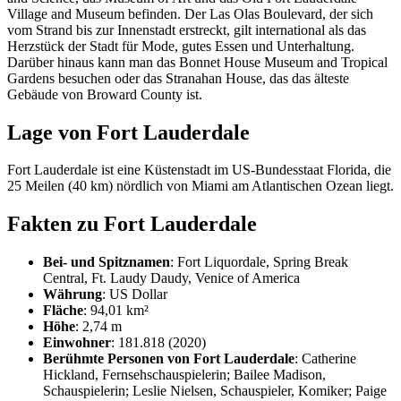
Village and Museum befinden. Der Las Olas Boulevard, der sich
vom Strand bis zur Innenstadt erstreckt, gilt international als das
Herzstück der Stadt für Mode, gutes Essen und Unterhaltung.
Darüber hinaus kann man das Bonnet House Museum and Tropical
Gardens besuchen oder das Stranahan House, das das älteste
Gebäude von Broward County ist.
Lage von Fort Lauderdale
Fort Lauderdale ist eine Küstenstadt im US-Bundesstaat Florida, die
25 Meilen (40 km) nördlich von Miami am Atlantischen Ozean liegt.
Fakten zu Fort Lauderdale
Bei- und Spitznamen
: Fort Liquordale, Spring Break
Central, Ft. Laudy Daudy, Venice of America
Währung
: US Dollar
Fläche
: 94,01 km²
Höhe
: 2,74 m
Einwohner
: 181.818 (2020)
Berühmte Personen von Fort Lauderdale
: Catherine
Hickland, Fernsehschauspielerin; Bailee Madison,
Schauspielerin; Leslie Nielsen, Schauspieler, Komiker; Paige