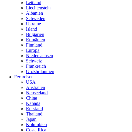
Lettland
Liechtenstein
Albanien
Schweden
Ukraine
Island
Bulgarien
Rumänien
Finnland
Europa
Niedersachsen
Schweiz
Frankreich
Großbritannien
Fernreisen
USA
Australien
Neuseeland
China
Kanada
Russland
Thailand
Japan
Kolumbien
Costa Rica