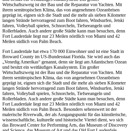
Wirtschaftszweig ist der Bau und die Reparatur von Yachten. Mit
ihrem semitropischen Klima, das von angenehmen Ozeanbrisen
geprägt ist, eignen sich die Stadt und die mehr als sieben Kilometer
langen Strände hervorragend zum Boot fahren, Windsurfen, Jetski
fahren, Volleyball spielen, Schnorcheln, Tiefseeangeln und
Rollerbladen. Auch andere große Städte kann man besuchen, denn
Fort Lauderdale liegt nur 23 Meilen nördlich von Miami und 42
Meilen südlich von Palm Beach.
Fort Lauderdale hat etwa 170 000 Einwohner und ist eine Stadt in
Broward County im US-Bundesstaat Florida. Sie wird auch das
„Venedig Amerikas“ genannt, denn sie liegt am Atlantischen Ozean
und besitzt ein weitläufiges Kanalsystem. Ein großer
Wirtschaftszweig ist der Bau und die Reparatur von Yachten. Mit
ihrem semitropischen Klima, das von angenehmen Ozeanbrisen
geprägt ist, eignen sich die Stadt und die mehr als sieben Kilometer
langen Strände hervorragend zum Boot fahren, Windsurfen, Jetski
fahren, Volleyball spielen, Schnorcheln, Tiefseeangeln und
Rollerbladen. Auch andere große Städte kann man besuchen, denn
Fort Lauderdale liegt nur 23 Meilen nördlich von Miami und 42
Meilen südlich von Palm Beach. Besonders sehenswert ist der
malerische Riverwalk, der als Ausgangspunkt für das künstlerische,
wissenschaftliche, kulturelle und historische Viertel dient, wo sich
das Broward Center for Performing Arts, das Museum of Discovery
and Science, das Museum of Art und das Old Fort Lauderdale