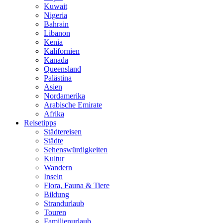
Kuwait
Nigeria
Bahrain
Libanon
Kenia
Kalifornien
Kanada
Queensland
Palästina
Asien
Nordamerika
Arabische Emirate
Afrika
Reisetipps
Städtereisen
Städte
Sehenswürdigkeiten
Kultur
Wandern
Inseln
Flora, Fauna & Tiere
Bildung
Strandurlaub
Touren
Familienurlaub