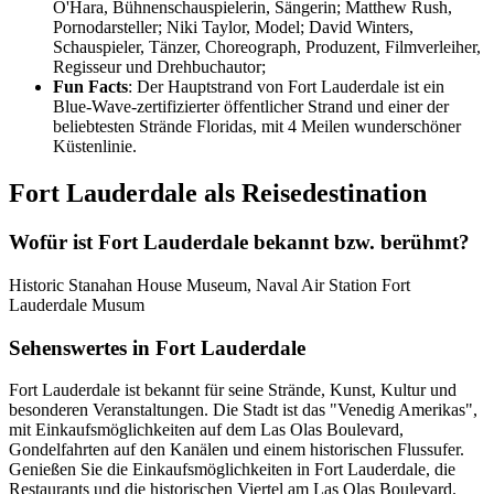
O'Hara, Bühnenschauspielerin, Sängerin; Matthew Rush,
Pornodarsteller; Niki Taylor, Model; David Winters,
Schauspieler, Tänzer, Choreograph, Produzent, Filmverleiher,
Regisseur und Drehbuchautor;
Fun Facts
: Der Hauptstrand von Fort Lauderdale ist ein
Blue-Wave-zertifizierter öffentlicher Strand und einer der
beliebtesten Strände Floridas, mit 4 Meilen wunderschöner
Küstenlinie.
Fort Lauderdale als Reisedestination
Wofür ist Fort Lauderdale bekannt bzw. berühmt?
Historic Stanahan House Museum, Naval Air Station Fort
Lauderdale Musum
Sehenswertes in Fort Lauderdale
Fort Lauderdale ist bekannt für seine Strände, Kunst, Kultur und
besonderen Veranstaltungen. Die Stadt ist das "Venedig Amerikas",
mit Einkaufsmöglichkeiten auf dem Las Olas Boulevard,
Gondelfahrten auf den Kanälen und einem historischen Flussufer.
Genießen Sie die Einkaufsmöglichkeiten in Fort Lauderdale, die
Restaurants und die historischen Viertel am Las Olas Boulevard.