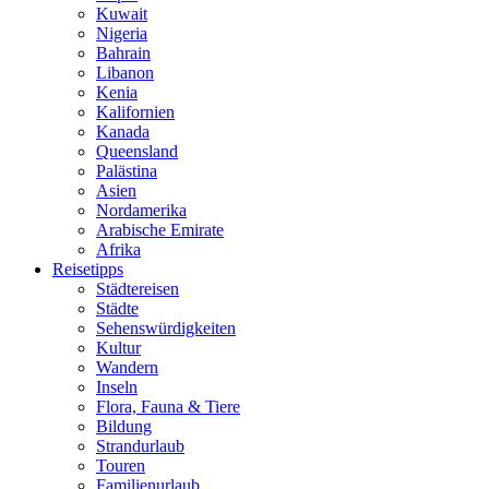
Kuwait
Nigeria
Bahrain
Libanon
Kenia
Kalifornien
Kanada
Queensland
Palästina
Asien
Nordamerika
Arabische Emirate
Afrika
Reisetipps
Städtereisen
Städte
Sehenswürdigkeiten
Kultur
Wandern
Inseln
Flora, Fauna & Tiere
Bildung
Strandurlaub
Touren
Familienurlaub