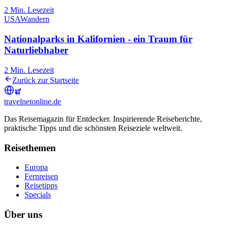
2
Min. Lesezeit
USA
Wandern
Nationalparks in Kalifornien - ein Traum für
Naturliebhaber
2
Min. Lesezeit
Zurück zur Startseite
travel
net
online.de
Das Reisemagazin für Entdecker. Inspirierende Reiseberichte,
praktische Tipps und die schönsten Reiseziele weltweit.
Reisethemen
Europa
Fernreisen
Reisetipps
Specials
Über uns