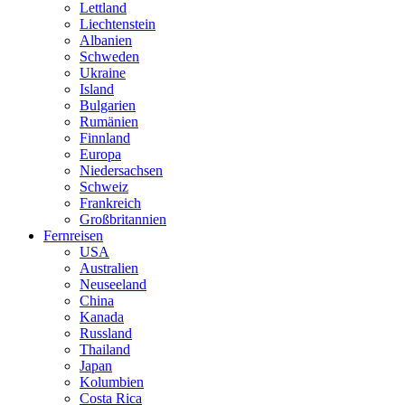
Lettland
Liechtenstein
Albanien
Schweden
Ukraine
Island
Bulgarien
Rumänien
Finnland
Europa
Niedersachsen
Schweiz
Frankreich
Großbritannien
Fernreisen
USA
Australien
Neuseeland
China
Kanada
Russland
Thailand
Japan
Kolumbien
Costa Rica