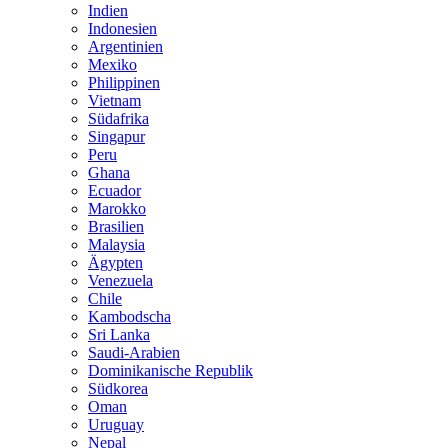
Indien
Indonesien
Argentinien
Mexiko
Philippinen
Vietnam
Südafrika
Singapur
Peru
Ghana
Ecuador
Marokko
Brasilien
Malaysia
Ägypten
Venezuela
Chile
Kambodscha
Sri Lanka
Saudi-Arabien
Dominikanische Republik
Südkorea
Oman
Uruguay
Nepal