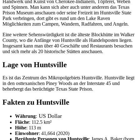
Handwerk und Kunst von Cherokee-Indianern, Töpferei, Weben
und Spinnen. Man kann sich aber auch unter anderem das Texas
Prison Museum anschauen oder seine Freizeit im Huntsville State
Park verbringen, dort gibt es rund um den Lake Raven
Möglichkeiten zum Campen, Wandern, Radfahren, und Angeln.
Eine weitere Sehenswürdigkeit ist die älteste Blockhütte im Walker
County, wo die Anfänge von Huntsville als Handelsposten liegen.
Insgesamt kann man über 40 Geschäfte und Restaurants besuchen
und sich mehr als 20 historische Stätten anschauen.
Lage von Huntsville
Es ist das Zentrum des Mikropolgebiets Huntsville. Huntsville liegt
in den osttexanischen Piney Woods an der Interstate 45 und
beherbergt das berüchtigte Texas State Prison.
Fakten zu Huntsville
: US Dollar
Währung
Fläche
: 112.5 km²
Höhe
: 113 m
Einwohner
: 41,664 (2020)
Berühmte Personen von Huntsville
: James A. Baker (born