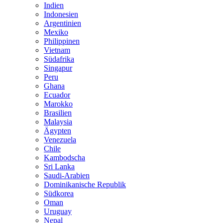
Indien
Indonesien
Argentinien
Mexiko
Philippinen
Vietnam
Südafrika
Singapur
Peru
Ghana
Ecuador
Marokko
Brasilien
Malaysia
Ägypten
Venezuela
Chile
Kambodscha
Sri Lanka
Saudi-Arabien
Dominikanische Republik
Südkorea
Oman
Uruguay
Nepal