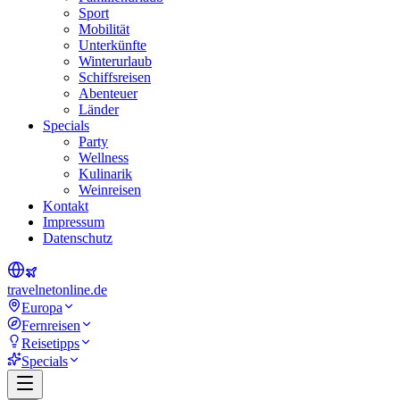
Sport
Mobilität
Unterkünfte
Winterurlaub
Schiffsreisen
Abenteuer
Länder
Specials
Party
Wellness
Kulinarik
Weinreisen
Kontakt
Impressum
Datenschutz
travel
net
online.de
Europa
Fernreisen
Reisetipps
Specials