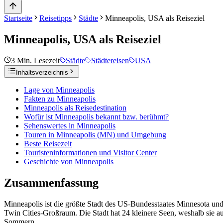
Startseite
Reisetipps
Städte
Minneapolis, USA als Reiseziel
Minneapolis, USA als Reiseziel
3
Min. Lesezeit
Städte
Städtereisen
USA
Inhaltsverzeichnis
Lage von Minneapolis
Fakten zu Minneapolis
Minneapolis als Reisedestination
Wofür ist Minneapolis bekannt bzw. berühmt?
Sehenswertes in Minneapolis
Touren in Minneapolis (MN) und Umgebung
Beste Reisezeit
Touristeninformationen und Visitor Center
Geschichte von Minneapolis
Zusammenfassung
Minneapolis ist die größte Stadt des US-Bundesstaates Minnesota und
Twin Cities-Großraum. Die Stadt hat 24 kleinere Seen, weshalb sie au
Sommern.