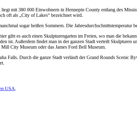
liegt mit 380 000 Einwohnern in Hennepin County entlang des Mississi
ch oft als „City of Lakes“ bezeichnet wird.
 manchmal sogar heißen Sommern. Die Jahresdurchschnittstemperatur be
er gibt es auch einen Skulpturengarten im Freien, wo man die bekannte
den ist. Außerdem findet man in der ganzen Stadt verteilt Skulpturen u
as Mill City Museum oder das James Ford Bell Museum.
ha Falls. Durch die ganze Stadt verläuft der Grand Rounds Scenic Byw
et.
den USA
.