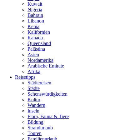
Kuwait
Nigeria
Bahrain
Libanon
Kenia
Kalifornien
Kanada
Queensland
Palästina
Asien
Nordamerika
Arabische Emirate
Afrika
Reisetipps
Städtereisen
Städte
Sehenswürdigkeiten
Kultur
Wandern
Inseln
Flora, Fauna & Tiere
Bildung
Strandurlaub
Touren
Familienurlaub