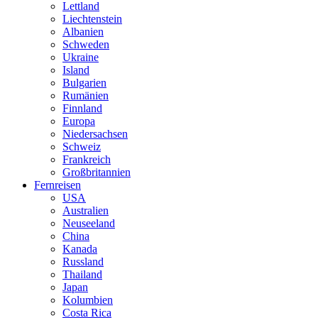
Lettland
Liechtenstein
Albanien
Schweden
Ukraine
Island
Bulgarien
Rumänien
Finnland
Europa
Niedersachsen
Schweiz
Frankreich
Großbritannien
Fernreisen
USA
Australien
Neuseeland
China
Kanada
Russland
Thailand
Japan
Kolumbien
Costa Rica