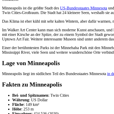
Minneapolis ist die größte Stadt des
US-Bundesstaates Minnesota
und 
Twin Cities-Großraum. Die Stadt hat 24 kleinere Seen, weshalb sie au
Das Klima ist eher kühl mit sehr kalten Wintern, aber dafür warmen,
Im Walker Art Center kann man sich moderne Kunst anschauen, und hi
mit einer Kirsche an der Spitze, der zu einem Symbol der Stadt gewor
Uptown Art Fair. Weitere interessante Museen sind unter anderem d
Einer der berühmtesten Parks ist der Minnehaha Park mit den Minneha
Mississippi River, viele Seen und weitere wunderschöne Orte verbind
Lage von Minneapolis
Minneapolis liegt im südlichen Teil des Bundesstaates Minnesota
in 
Fakten zu Minneapolis
Bei- und Spitznamen
: Twin Cities
Währung
: US Dollar
Fläche
: 149 km²
Höhe
: 253 m
Einwohner
: 424.536 (2020)