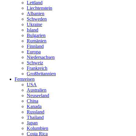
Lettland
Liechtenstein
Albanien
Schweden
Ukraine
Island
Bulgarien
Rumänien
Finnland
Europa
Niedersachsen
Schweiz
Frankreich
Großbritannien
Fernreisen
USA
Australien
Neuseeland
China
Kanada
Russland
Thailand
Japan
Kolumbien
Costa Rica