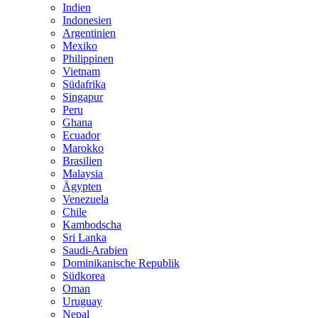
Indien
Indonesien
Argentinien
Mexiko
Philippinen
Vietnam
Südafrika
Singapur
Peru
Ghana
Ecuador
Marokko
Brasilien
Malaysia
Ägypten
Venezuela
Chile
Kambodscha
Sri Lanka
Saudi-Arabien
Dominikanische Republik
Südkorea
Oman
Uruguay
Nepal