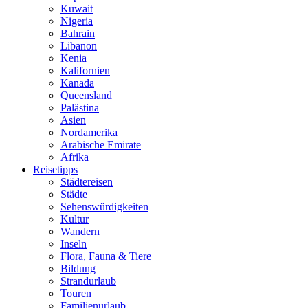
Kuwait
Nigeria
Bahrain
Libanon
Kenia
Kalifornien
Kanada
Queensland
Palästina
Asien
Nordamerika
Arabische Emirate
Afrika
Reisetipps
Städtereisen
Städte
Sehenswürdigkeiten
Kultur
Wandern
Inseln
Flora, Fauna & Tiere
Bildung
Strandurlaub
Touren
Familienurlaub