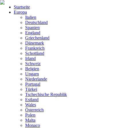
Startseite
Europa
Italien
Deutschland
Spanien
England
Griechenland
Dänemark
Frankreich
Schottland
Irland
Schweiz
Belgien
Ungarn
Niederlande
Portugal
Türkei
Tschechische Republik
Estland
Wales
Österreich
Polen
Malta
Monaco