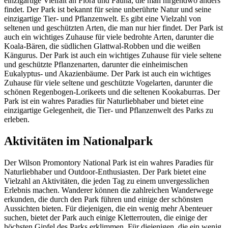
einzigartige Vielfalt an Flora und Fauna, die man nirgendwo anders
findet. Der Park ist bekannt für seine unberührte Natur und seine
einzigartige Tier- und Pflanzenwelt. Es gibt eine Vielzahl von
seltenen und geschützten Arten, die man nur hier findet. Der Park ist
auch ein wichtiges Zuhause für viele bedrohte Arten, darunter die
Koala-Bären, die südlichen Glattwal-Robben und die weißen
Kängurus. Der Park ist auch ein wichtiges Zuhause für viele seltene
und geschützte Pflanzenarten, darunter die einheimischen
Eukalyptus- und Akazienbäume. Der Park ist auch ein wichtiges
Zuhause für viele seltene und geschützte Vogelarten, darunter die
schönen Regenbogen-Lorikeets und die seltenen Kookaburras. Der
Park ist ein wahres Paradies für Naturliebhaber und bietet eine
einzigartige Gelegenheit, die Tier- und Pflanzenwelt des Parks zu
erleben.
Aktivitäten im Nationalpark
Der Wilson Promontory National Park ist ein wahres Paradies für
Naturliebhaber und Outdoor-Enthusiasten. Der Park bietet eine
Vielzahl an Aktivitäten, die jeden Tag zu einem unvergesslichen
Erlebnis machen. Wanderer können die zahlreichen Wanderwege
erkunden, die durch den Park führen und einige der schönsten
Aussichten bieten. Für diejenigen, die ein wenig mehr Abenteuer
suchen, bietet der Park auch einige Kletterrouten, die einige der
höchsten Gipfel des Parks erklimmen. Für diejenigen, die ein wenig