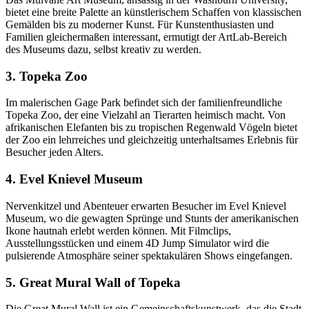
bietet eine breite Palette an künstlerischem Schaffen von klassischen
Gemälden bis zu moderner Kunst. Für Kunstenthusiasten und
Familien gleichermaßen interessant, ermutigt der ArtLab-Bereich
des Museums dazu, selbst kreativ zu werden.
3. Topeka Zoo
Im malerischen Gage Park befindet sich der familienfreundliche
Topeka Zoo, der eine Vielzahl an Tierarten heimisch macht. Von
afrikanischen Elefanten bis zu tropischen Regenwald Vögeln bietet
der Zoo ein lehrreiches und gleichzeitig unterhaltsames Erlebnis für
Besucher jeden Alters.
4. Evel Knievel Museum
Nervenkitzel und Abenteuer erwarten Besucher im Evel Knievel
Museum, wo die gewagten Sprünge und Stunts der amerikanischen
Ikone hautnah erlebt werden können. Mit Filmclips,
Ausstellungsstücken und einem 4D Jump Simulator wird die
pulsierende Atmosphäre seiner spektakulären Shows eingefangen.
5. Great Mural Wall of Topeka
Die Great Mural Wall ist ein Gemeinschaftskunstwerk, das die Stadt