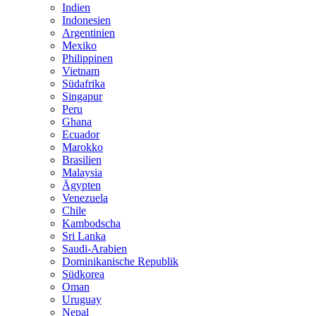
Indien
Indonesien
Argentinien
Mexiko
Philippinen
Vietnam
Südafrika
Singapur
Peru
Ghana
Ecuador
Marokko
Brasilien
Malaysia
Ägypten
Venezuela
Chile
Kambodscha
Sri Lanka
Saudi-Arabien
Dominikanische Republik
Südkorea
Oman
Uruguay
Nepal