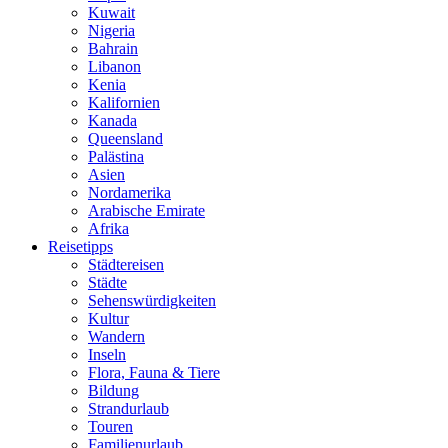
Kuwait
Nigeria
Bahrain
Libanon
Kenia
Kalifornien
Kanada
Queensland
Palästina
Asien
Nordamerika
Arabische Emirate
Afrika
Reisetipps
Städtereisen
Städte
Sehenswürdigkeiten
Kultur
Wandern
Inseln
Flora, Fauna & Tiere
Bildung
Strandurlaub
Touren
Familienurlaub