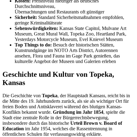
Kosten:
Preisniveau niedriger als deutsches
Durchschnittsniveau,
Übernachtungen und Restaurants oft günstiger
Sicherheit:
Standard Sicherheitsmaßnahmen empfohlen,
geringe Kriminalitätsrate
Sehenswürdigkeiten:
Kansas State Capitol, Mulvane Art
Museum, Great Mural Wall, Topeka Zoo, Heartland Park,
Yesterdays Motorcycle Museum, Evel Knievel Museum
Top Things to do:
Besuch der historischen Stätten,
Kunstrundgänge im NOTO Arts District, Autorennen
ansehen, Flora und Fauna im Gage Park genießen, das
kulturelle Angebot der Museen und Galerien erleben
Geschichte und Kultur von Topeka,
Kansas
Die Geschichte von
Topeka
, der Hauptstadt Kansass, reicht bis in
die Mitte des 19. Jahrhunderts zurück, als sie als wichtiger Ort für
freien Boden und Antisklaverei während des blutigen Kansas-
Konflikts bekannt wurde.
Gründung im Jahr 1854
, spielte die
Stadt eine zentrale Rolle in der Bürgerrechtsbewegung,
insbesondere durch das historische
Urteil Brown v. Board of
Education
im Jahr 1954, welches die Rassentrennung in
öffentlichen Schulen für verfassungswidrig erklärte.