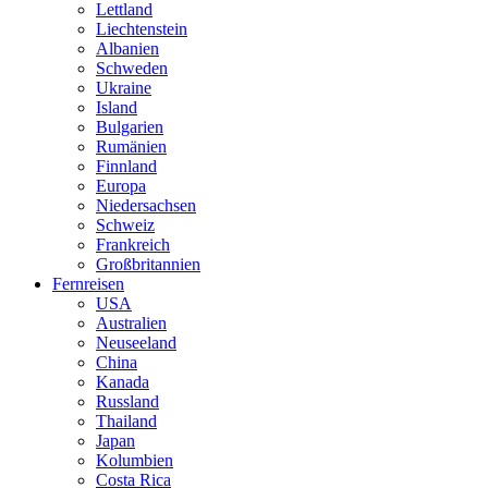
Lettland
Liechtenstein
Albanien
Schweden
Ukraine
Island
Bulgarien
Rumänien
Finnland
Europa
Niedersachsen
Schweiz
Frankreich
Großbritannien
Fernreisen
USA
Australien
Neuseeland
China
Kanada
Russland
Thailand
Japan
Kolumbien
Costa Rica