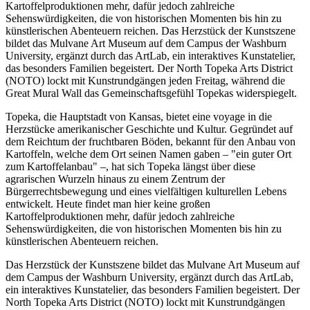
Kartoffelproduktionen mehr, dafür jedoch zahlreiche
Sehenswürdigkeiten, die von historischen Momenten bis hin zu
künstlerischen Abenteuern reichen. Das Herzstück der Kunstszene
bildet das Mulvane Art Museum auf dem Campus der Washburn
University, ergänzt durch das ArtLab, ein interaktives Kunstatelier,
das besonders Familien begeistert. Der North Topeka Arts District
(NOTO) lockt mit Kunstrundgängen jeden Freitag, während die
Great Mural Wall das Gemeinschaftsgefühl Topekas widerspiegelt.
Topeka, die Hauptstadt von Kansas, bietet eine voyage in die
Herzstücke amerikanischer Geschichte und Kultur. Gegründet auf
dem Reichtum der fruchtbaren Böden, bekannt für den Anbau von
Kartoffeln, welche dem Ort seinen Namen gaben – "ein guter Ort
zum Kartoffelanbau" –, hat sich Topeka längst über diese
agrarischen Wurzeln hinaus zu einem Zentrum der
Bürgerrechtsbewegung und eines vielfältigen kulturellen Lebens
entwickelt. Heute findet man hier keine großen
Kartoffelproduktionen mehr, dafür jedoch zahlreiche
Sehenswürdigkeiten, die von historischen Momenten bis hin zu
künstlerischen Abenteuern reichen.
Das Herzstück der Kunstszene bildet das Mulvane Art Museum auf
dem Campus der Washburn University, ergänzt durch das ArtLab,
ein interaktives Kunstatelier, das besonders Familien begeistert. Der
North Topeka Arts District (NOTO) lockt mit Kunstrundgängen