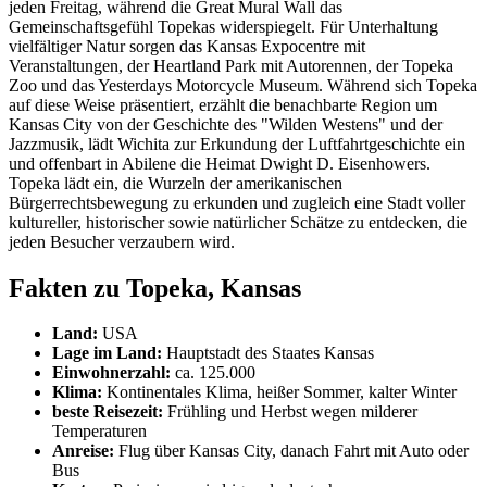
jeden Freitag, während die Great Mural Wall das
Gemeinschaftsgefühl Topekas widerspiegelt. Für Unterhaltung
vielfältiger Natur sorgen das Kansas Expocentre mit
Veranstaltungen, der Heartland Park mit Autorennen, der Topeka
Zoo und das Yesterdays Motorcycle Museum. Während sich Topeka
auf diese Weise präsentiert, erzählt die benachbarte Region um
Kansas City von der Geschichte des "Wilden Westens" und der
Jazzmusik, lädt Wichita zur Erkundung der Luftfahrtgeschichte ein
und offenbart in Abilene die Heimat Dwight D. Eisenhowers.
Topeka lädt ein, die Wurzeln der amerikanischen
Bürgerrechtsbewegung zu erkunden und zugleich eine Stadt voller
kultureller, historischer sowie natürlicher Schätze zu entdecken, die
jeden Besucher verzaubern wird.
Fakten zu Topeka, Kansas
Land:
USA
Lage im Land:
Hauptstadt des Staates Kansas
Einwohnerzahl:
ca. 125.000
Klima:
Kontinentales Klima, heißer Sommer, kalter Winter
beste Reisezeit:
Frühling und Herbst wegen milderer
Temperaturen
Anreise:
Flug über Kansas City, danach Fahrt mit Auto oder
Bus