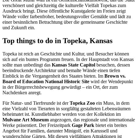
verschönert und gleichzeitig die kulturelle Vielfalt Topekas zum
Ausdruck bringt. Diese öffentliche Kunstgalerie im Freien zeigt
Wände voller farbenfroher, bedeutungsvoller Gemälde und lädt zu
einer besinnlichen Betrachtung über die gemeinsame Geschichte
und Zukunft ein.
Top things to do in Topeka, Kansas
Topeka ist reich an Geschichte und Kultur, und Besucher können
sich auf ein buntes Programm freuen. In der Hauptstadt von Kansas
sollte man unbedingt das
Kansas State Capitol
besuchen, dessen
beeindruckende Architektur und bemalte Wände einen tiefen
Einblick in die Vergangenheit des Staates bieten. Im
Brown vs.
Board of Education National Historic Site
wird der Wendepunkt
in der Bürgerrechtsbewegung gewürdigt – ein Ort, der zum
Nachdenken anregt.
Für Natur- und Tierfreunde ist der
Topeka Zoo
ein Muss, in dem
eine Vielzahl von Tierarten in sorgfältig gestalteten Lebensräumen
beheimatet ist. Kunstliebhaber werden von der Kollektion im
Mulvane Art Museum
angezogen, das regionale und internationale
Werke präsentiert. Der Freizeitpark
Gage Park
bietet ein breites
Angebot für Familien, darunter Minigolf, ein Karussell und
wunderschöne Gärten. Mit diesen vielfältigen Attraktionen ist