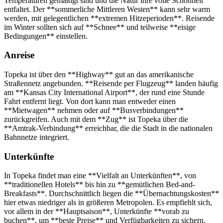
Temperaturen gemäßigt sind und die Natur ihre volle Schönheit
entfaltet. Der **sommerliche Mittleren Westen** kann sehr warm
werden, mit gelegentlichen **extremen Hitzeperioden**. Reisende
im Winter sollten sich auf **Schnee** und teilweise **eisige
Bedingungen** einstellen.
Anreise
Topeka ist über den **Highway** gut an das amerikanische
Straßennetz angebunden. **Reisende per Flugzeug** landen häufig
am **Kansas City International Airport**, der rund eine Stunde
Fahrt entfernt liegt. Von dort kann man entweder einen
**Mietwagen** nehmen oder auf **Busverbindungen**
zurückgreifen. Auch mit dem **Zug** ist Topeka über die
**Amtrak-Verbindung** erreichbar, die die Stadt in die nationalen
Bahnnetze integriert.
Unterkünfte
In Topeka findet man eine **Vielfalt an Unterkünften**, von
**traditionellen Hotels** bis hin zu **gemütlichen Bed-and-
Breakfasts**. Durchschnittlich liegen die **Übernachtungskosten**
hier etwas niedriger als in größeren Metropolen. Es empfiehlt sich,
vor allem in der **Hauptsaison**, Unterkünfte **vorab zu
buchen**, um **beste Preise** und Verfügbarkeiten zu sichern.