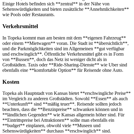
Einige Hotels befinden sich **zentral** in der Nähe von
Sehenswürdigkeiten und bieten zusätzliche **Annehmlichkeiten**
wie Pools oder Restaurants.
Verkehrsmittel
In Topeka kommt man am besten mit dem **eigenen Fahrzeug**
oder einem **Mietwagen** voran. Die Stadt ist **übersichtlich**,
und die Parkmöglichkeiten sind im Allgemeinen **gut verfügbar
und erschwinglich**. Öffentliche Verkehrsmittel gibt es in Form
von **Bussen**, doch das Netz ist weniger dicht als in
Großstädten. Taxis oder **Ride-Sharing-Dienste** wie Uber sind
ebenfalls eine **komfortable Option** für Reisende ohne Auto.
Kosten
Topeka als Hauptstadt von Kansas bietet **erschwingliche Preise**
im Vergleich zu anderen Großstädten. Sowohl **Essen** als auch
**Unterkunft** sind **mäßig teuer**. Reisende sollten jedoch
beachten, dass die **Benzinpreise** schwanken können und in
**ländlichen Gegenden** wie Kansas allgemein höher sind. Für
**Eintrittspreise bei Attraktionen** sollte man ebenfalls ein
**budget** einplanen, obwohl viele **Museen und
Sehenswürdigkeiten** durchaus **erschwinglich** sind.