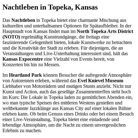
Nachtleben in Topeka, Kansas
Das
Nachtleben
in Topeka bietet eine charmante Mischung aus
kulturellen und unterhaltsamen Optionen für Spätaufbleiber. In der
Hauptstadt von Kansas findet man im
North Topeka Arts District
(NOTO)
regelmäßig Kunstrundgänge, die freitags eine
faszinierende Gelegenheit bieten, lokale Kunstwerke zu betrachten
und die Kreativität der Stadt zu erleben. Für diejenigen, die an
Veranstaltungen und Live-Unterhaltung interessiert sind, hält das
Kansas Expocentre
eine Vielzahl von Events bereit, von
Konzerten bis hin zu Messen.
Im
Heartland Park
können Besucher die aufregende Atmosphäre
von Autorennen erleben, während das
Evel Knievel Museum
Liebhaber von Motorrädern und mutigen Stunts anzieht. Nicht nur
Kunst und Action, auch das gesellige Zusammentreffen steht hoch
im Kurs: Die Lokale in Topeka laden zu gemütlichen Abenden ein,
wo man typische Speisen des mittleren Westens genießen und
weltbekannte Jazzklänge aus Kansas City auf einer lokalen Bühne
erleben kann. Ob beim Genuss eines Drinks oder bei einem Besuch
einer Live-Veranstaltung, Topeka bietet eine einladende und
lebendige Atmosphäre, um die Nacht zu einem unvergesslichen
Erlebnis zu machen.