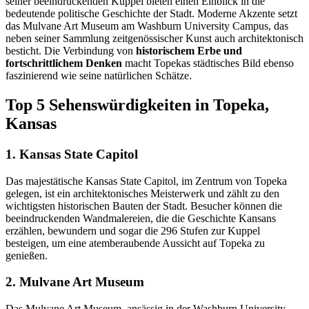
seiner beeindruckenden Kuppel bieten einen Einblick in die
bedeutende politische Geschichte der Stadt. Moderne Akzente setzt
das Mulvane Art Museum am Washburn University Campus, das
neben seiner Sammlung zeitgenössischer Kunst auch architektonisch
besticht. Die Verbindung von
historischem Erbe und
fortschrittlichem Denken
macht Topekas städtisches Bild ebenso
faszinierend wie seine natürlichen Schätze.
Top 5 Sehenswürdigkeiten in Topeka,
Kansas
1. Kansas State Capitol
Das majestätische Kansas State Capitol, im Zentrum von Topeka
gelegen, ist ein architektonisches Meisterwerk und zählt zu den
wichtigsten historischen Bauten der Stadt. Besucher können die
beeindruckenden Wandmalereien, die die Geschichte Kansans
erzählen, bewundern und sogar die 296 Stufen zur Kuppel
besteigen, um eine atemberaubende Aussicht auf Topeka zu
genießen.
2. Mulvane Art Museum
Das Mulvane Art Museum, ansässig in der Washburn University,