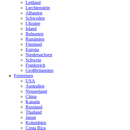
Lettland
Liechtenstein
Albanien
Schweden
Ukraine
Island
Bulgarien
Rumänien
Finnland
Europa
Niedersachsen
Schweiz
Frankreich
Großbritannien
Fernreisen
USA
Australien
Neuseeland
China
Kanada
Russland
Thailand
Japan
Kolumbien
Costa Rica