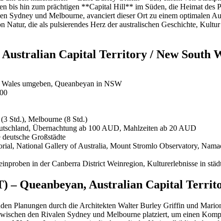
bis hin zum prächtigen **Capital Hill** im Süden, die Heimat des Par
schen Sydney und Melbourne, avanciert dieser Ort zu einem optimalen
atur, die als pulsierendes Herz der australischen Geschichte, Kultur 
ustralian Capital Territory / New South 
h Wales umgeben, Queanbeyan in NSW
000
3 Std.), Melbourne (8 Std.)
 Deutschland, Übernachtung ab 100 AUD, Mahlzeiten ab 20 AUD
e deutsche Großstädte
ial, National Gallery of Australia, Mount Stromlo Observatory, Nama
nproben in der Canberra District Weinregion, Kulturerlebnisse in stä
 – Queanbeyan, Australian Capital Territ
nden Planungen durch die Architekten Walter Burley Griffin und Mario
ischen den Rivalen Sydney und Melbourne platziert, um einen Komprom