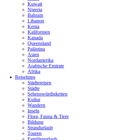
Kuwait
Nigeria
Bahrain
Libanon
Kenia
Kalifornien
Kanada
Queensland
Palästina
Asien
Nordamerika
Arabische Emirate
Afrika
Reisetipps
Städtereisen
Städte
Sehenswürdigkeiten
Kultur
Wandern
Inseln
Flora, Fauna & Tiere
Bildung
Strandurlaub
Touren
Familienurlaub