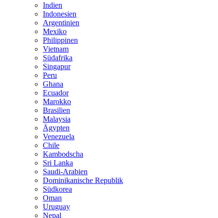
Indien
Indonesien
Argentinien
Mexiko
Philippinen
Vietnam
Südafrika
Singapur
Peru
Ghana
Ecuador
Marokko
Brasilien
Malaysia
Ägypten
Venezuela
Chile
Kambodscha
Sri Lanka
Saudi-Arabien
Dominikanische Republik
Südkorea
Oman
Uruguay
Nepal