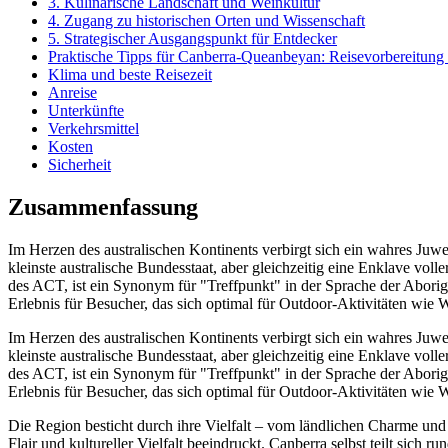
3. Kulinarische Landschaft und Weinkultur
4. Zugang zu historischen Orten und Wissenschaft
5. Strategischer Ausgangspunkt für Entdecker
Praktische Tipps für Canberra-Queanbeyan: Reisevorbereitung
Klima und beste Reisezeit
Anreise
Unterkünfte
Verkehrsmittel
Kosten
Sicherheit
Zusammenfassung
Im Herzen des australischen Kontinents verbirgt sich ein wahres Juwe
kleinste australische Bundesstaat, aber gleichzeitig eine Enklave v
des ACT, ist ein Synonym für "Treffpunkt" in der Sprache der Aborigi
Erlebnis für Besucher, das sich optimal für Outdoor-Aktivitäten wie 
Im Herzen des australischen Kontinents verbirgt sich ein wahres Juwe
kleinste australische Bundesstaat, aber gleichzeitig eine Enklave v
des ACT, ist ein Synonym für "Treffpunkt" in der Sprache der Aborigi
Erlebnis für Besucher, das sich optimal für Outdoor-Aktivitäten wie 
Die Region besticht durch ihre Vielfalt – vom ländlichen Charme 
Flair und kultureller Vielfalt beeindruckt. Canberra selbst teilt sic