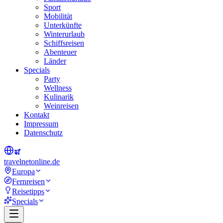
Sport
Mobilität
Unterkünfte
Winterurlaub
Schiffsreisen
Abenteuer
Länder
Specials
Party
Wellness
Kulinarik
Weinreisen
Kontakt
Impressum
Datenschutz
travel
net
online.de
Europa
Fernreisen
Reisetipps
Specials