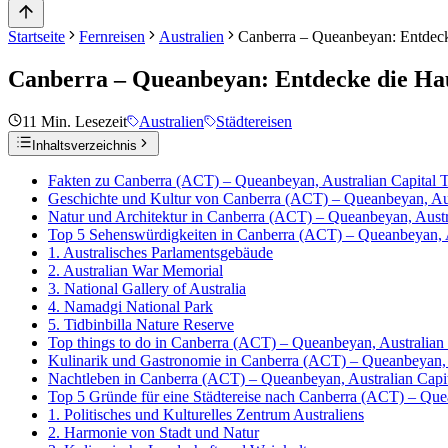
Startseite
Fernreisen
Australien
Canberra – Queanbeyan: Entdeck
Canberra – Queanbeyan: Entdecke die Hau
11
Min. Lesezeit
Australien
Städtereisen
Inhaltsverzeichnis
Fakten zu Canberra (ACT) – Queanbeyan, Australian Capital T
Geschichte und Kultur von Canberra (ACT) – Queanbeyan, Aust
Natur und Architektur in Canberra (ACT) – Queanbeyan, Austra
Top 5 Sehenswürdigkeiten in Canberra (ACT) – Queanbeyan, Au
1. Australisches Parlamentsgebäude
2. Australian War Memorial
3. National Gallery of Australia
4. Namadgi National Park
5. Tidbinbilla Nature Reserve
Top things to do in Canberra (ACT) – Queanbeyan, Australian 
Kulinarik und Gastronomie in Canberra (ACT) – Queanbeyan, A
Nachtleben in Canberra (ACT) – Queanbeyan, Australian Capit
Top 5 Gründe für eine Städtereise nach Canberra (ACT) – Quea
1. Politisches und Kulturelles Zentrum Australiens
2. Harmonie von Stadt und Natur