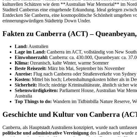
kulturellen Schätzen wie dem **Australian War Memorial** im Norden 
Stadtteil Canberras eine eingehende Erkundung. Ideal gelegen zwi
Entdecken Sie Canberra, eine kosmopolitische Schönheit umgeben von N
erinnerungswürdigen Städtetrip Down Under.
Fakten zu Canberra (ACT) – Queanbeyan, A
Land:
Australien
Lage im Land:
Canberra im ACT, vollständig von New Sout
Einwohnerzahl:
Canberra: ca. 430.000, Queanbeyan: ca. 37.
Klima:
Ozeanisch, kalte Winter, warme Sommer
Beste Reisezeit:
März bis Mai, September bis November
Anreise:
Flug nach Canberra oder Straßenverkehr von Sydney (
Kosten:
Mittel bis hoch; Lebenshaltungskosten höher als in
Sicherheit:
Hoch; niedrige Kriminalitätsrate, ähnlich sicher wi
Sehenswürdigkeiten:
Parliament House, Australian War Memor
Australia
Top Things to do:
Wandern im Tidbinbilla Nature Reserve, Wei
Geschichte und Kultur von Canberra (ACT)
Canberra, als Hauptstadt Australiens konzipiert, wurde nach umfasse
politische und administrative Vereinigung
des Landes und wurde zw