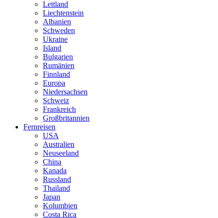
Lettland
Liechtenstein
Albanien
Schweden
Ukraine
Island
Bulgarien
Rumänien
Finnland
Europa
Niedersachsen
Schweiz
Frankreich
Großbritannien
Fernreisen
USA
Australien
Neuseeland
China
Kanada
Russland
Thailand
Japan
Kolumbien
Costa Rica