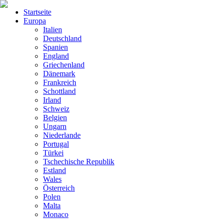
Startseite
Europa
Italien
Deutschland
Spanien
England
Griechenland
Dänemark
Frankreich
Schottland
Irland
Schweiz
Belgien
Ungarn
Niederlande
Portugal
Türkei
Tschechische Republik
Estland
Wales
Österreich
Polen
Malta
Monaco