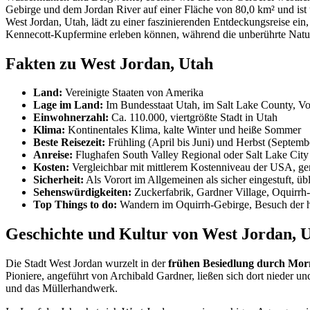
Gebirge und dem Jordan River auf einer Fläche von 80,0 km² und is
West Jordan, Utah, lädt zu einer faszinierenden Entdeckungsreise ein
Kennecott-Kupfermine erleben können, während die unberührte Natur
Fakten zu West Jordan, Utah
Land:
Vereinigte Staaten von Amerika
Lage im Land:
Im Bundesstaat Utah, im Salt Lake County, Vor
Einwohnerzahl:
Ca. 110.000, viertgrößte Stadt in Utah
Klima:
Kontinentales Klima, kalte Winter und heiße Sommer
Beste Reisezeit:
Frühling (April bis Juni) und Herbst (Septem
Anreise:
Flughafen South Valley Regional oder Salt Lake City 
Kosten:
Vergleichbar mit mittlerem Kostenniveau der USA, ger
Sicherheit:
Als Vorort im Allgemeinen als sicher eingestuft, 
Sehenswürdigkeiten:
Zuckerfabrik, Gardner Village, Oquirrh
Top Things to do:
Wandern im Oquirrh-Gebirge, Besuch der hi
Geschichte und Kultur von West Jordan, 
Die Stadt West Jordan wurzelt in der
frühen Besiedlung durch Mo
Pioniere, angeführt von Archibald Gardner, ließen sich dort nieder un
und das Müllerhandwerk.