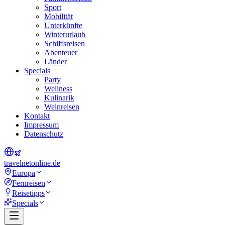
Sport
Mobilität
Unterkünfte
Winterurlaub
Schiffsreisen
Abenteuer
Länder
Specials
Party
Wellness
Kulinarik
Weinreisen
Kontakt
Impressum
Datenschutz
travel
net
online.de
Europa
Fernreisen
Reisetipps
Specials