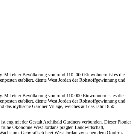
ty. Mit einer Bevölkerung von rund 110. 000 Einwohnern ist es die
ußenposten etabliert, diente West Jordan der Rohstoffgewinnung und
ty. Mit einer Bevölkerung von rund 110.000 Einwohnern ist es die
ußenposten etabliert, diente West Jordan der Rohstoffgewinnung und
d das idyllische Gardner Village, welches auf das Jahr 1850
st eng mit der Gestalt Archibald Gardners verbunden. Dieser Pionier
e frühe Ökonomie West Jordans prägten Landwirtschaft,
s Wachstum. Geografisch liegt West Jordan zwischen dem Oquirrh-