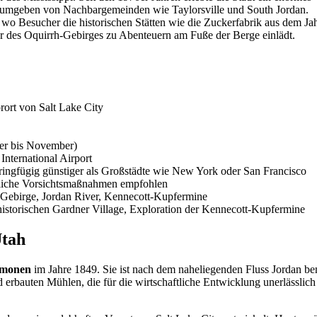
t umgeben von Nachbargemeinden wie Taylorsville und South Jordan.
, wo Besucher die historischen Stätten wie die Zuckerfabrik aus dem J
 des Oquirrh-Gebirges zu Abenteuern am Fuße der Berge einlädt.
ort von Salt Lake City
ber bis November)
International Airport
ingfügig günstiger als Großstädte wie New York oder San Francisco
übliche Vorsichtsmaßnahmen empfohlen
-Gebirge, Jordan River, Kennecott-Kupfermine
storischen Gardner Village, Exploration der Kennecott-Kupfermine
Utah
rmonen
im Jahre 1849. Sie ist nach dem naheliegenden Fluss Jordan be
d erbauten Mühlen, die für die wirtschaftliche Entwicklung unerlässlic