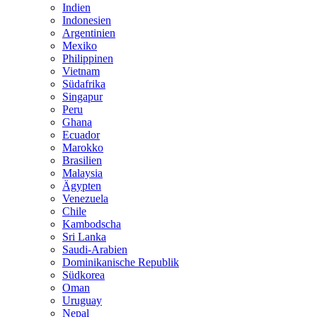
Indien
Indonesien
Argentinien
Mexiko
Philippinen
Vietnam
Südafrika
Singapur
Peru
Ghana
Ecuador
Marokko
Brasilien
Malaysia
Ägypten
Venezuela
Chile
Kambodscha
Sri Lanka
Saudi-Arabien
Dominikanische Republik
Südkorea
Oman
Uruguay
Nepal