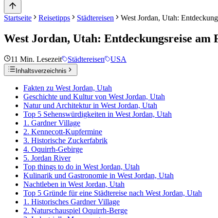
Startseite
Reisetipps
Städtereisen
West Jordan, Utah: Entdeckung
West Jordan, Utah: Entdeckungsreise am 
11
Min. Lesezeit
Städtereisen
USA
Inhaltsverzeichnis
Fakten zu West Jordan, Utah
Geschichte und Kultur von West Jordan, Utah
Natur und Architektur in West Jordan, Utah
Top 5 Sehenswürdigkeiten in West Jordan, Utah
1. Gardner Village
2. Kennecott-Kupfermine
3. Historische Zuckerfabrik
4. Oquirrh-Gebirge
5. Jordan River
Top things to do in West Jordan, Utah
Kulinarik und Gastronomie in West Jordan, Utah
Nachtleben in West Jordan, Utah
Top 5 Gründe für eine Städtereise nach West Jordan, Utah
1. Historisches Gardner Village
2. Naturschauspiel Oquirrh-Berge