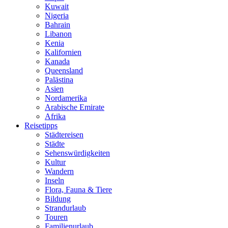
Kuwait
Nigeria
Bahrain
Libanon
Kenia
Kalifornien
Kanada
Queensland
Palästina
Asien
Nordamerika
Arabische Emirate
Afrika
Reisetipps
Städtereisen
Städte
Sehenswürdigkeiten
Kultur
Wandern
Inseln
Flora, Fauna & Tiere
Bildung
Strandurlaub
Touren
Familienurlaub