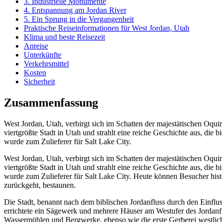
3. Industrielle Monumente
4. Entspannung am Jordan River
5. Ein Sprung in die Vergangenheit
Praktische Reiseinformationen für West Jordan, Utah
Klima und beste Reisezeit
Anreise
Unterkünfte
Verkehrsmittel
Kosten
Sicherheit
Zusammenfassung
West Jordan, Utah, verbirgt sich im Schatten der majestätischen Oqui
viertgrößte Stadt in Utah und strahlt eine reiche Geschichte aus, die
wurde zum Zulieferer für Salt Lake City.
West Jordan, Utah, verbirgt sich im Schatten der majestätischen Oqu
viertgrößte Stadt in Utah und strahlt eine reiche Geschichte aus, die
wurde zum Zulieferer für Salt Lake City. Heute können Besucher hist
zurückgeht, bestaunen.
Die Stadt, benannt nach dem biblischen Jordanfluss durch den Einfl
errichtete ein Sägewerk und mehrere Häuser am Westufer des Jordanf
Wassermühlen und Bergwerke, ebenso wie die erste Gerberei westlich 