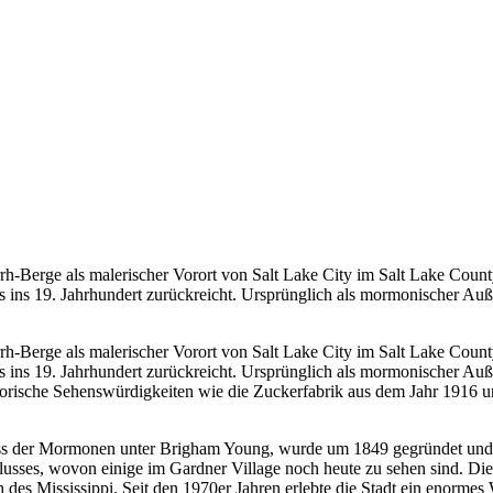
rrh-Berge als malerischer Vorort von Salt Lake City im Salt Lake Coun
 bis ins 19. Jahrhundert zurückreicht. Ursprünglich als mormonischer A
irrh-Berge als malerischer Vorort von Salt Lake City im Salt Lake Coun
 bis ins 19. Jahrhundert zurückreicht. Ursprünglich als mormonischer A
orische Sehenswürdigkeiten wie die Zuckerfabrik aus dem Jahr 1916 un
uss der Mormonen unter Brigham Young, wurde um 1849 gegründet und i
lusses, wovon einige im Gardner Village noch heute zu sehen sind. Di
des Mississippi. Seit den 1970er Jahren erlebte die Stadt ein enorme