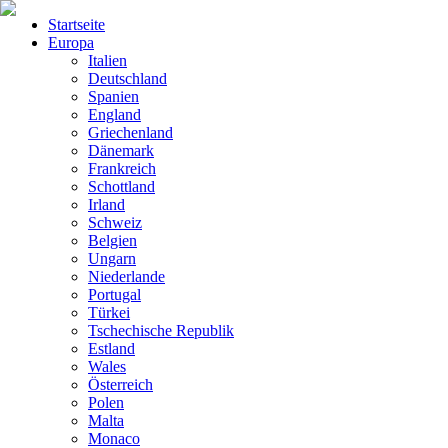
Startseite
Europa
Italien
Deutschland
Spanien
England
Griechenland
Dänemark
Frankreich
Schottland
Irland
Schweiz
Belgien
Ungarn
Niederlande
Portugal
Türkei
Tschechische Republik
Estland
Wales
Österreich
Polen
Malta
Monaco