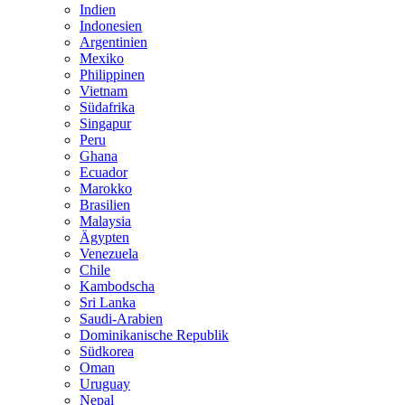
Indien
Indonesien
Argentinien
Mexiko
Philippinen
Vietnam
Südafrika
Singapur
Peru
Ghana
Ecuador
Marokko
Brasilien
Malaysia
Ägypten
Venezuela
Chile
Kambodscha
Sri Lanka
Saudi-Arabien
Dominikanische Republik
Südkorea
Oman
Uruguay
Nepal