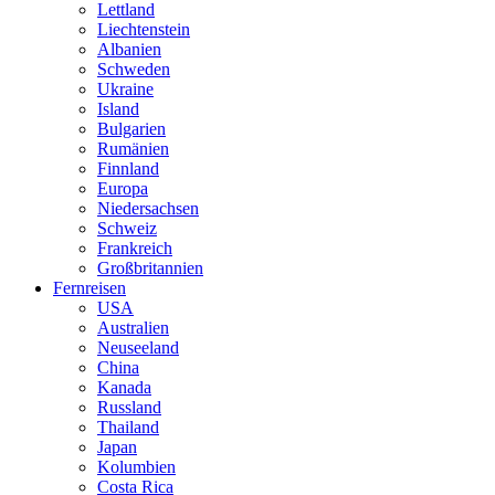
Lettland
Liechtenstein
Albanien
Schweden
Ukraine
Island
Bulgarien
Rumänien
Finnland
Europa
Niedersachsen
Schweiz
Frankreich
Großbritannien
Fernreisen
USA
Australien
Neuseeland
China
Kanada
Russland
Thailand
Japan
Kolumbien
Costa Rica