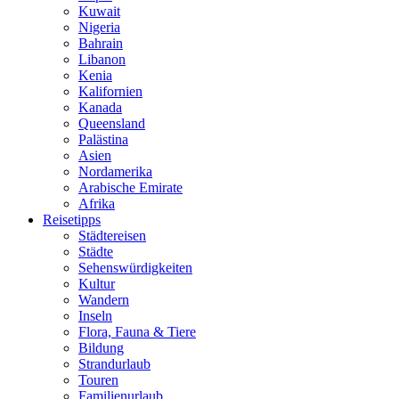
Kuwait
Nigeria
Bahrain
Libanon
Kenia
Kalifornien
Kanada
Queensland
Palästina
Asien
Nordamerika
Arabische Emirate
Afrika
Reisetipps
Städtereisen
Städte
Sehenswürdigkeiten
Kultur
Wandern
Inseln
Flora, Fauna & Tiere
Bildung
Strandurlaub
Touren
Familienurlaub