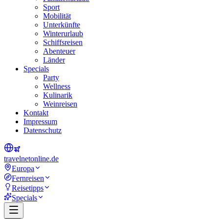
Sport
Mobilität
Unterkünfte
Winterurlaub
Schiffsreisen
Abenteuer
Länder
Specials
Party
Wellness
Kulinarik
Weinreisen
Kontakt
Impressum
Datenschutz
travel
net
online.de
Europa
Fernreisen
Reisetipps
Specials