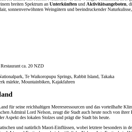
einem breiten Spektrum an
Unterkünften
und
Aktivitätsangeboten
, 
Flair, sonnenverwöhnten Weingütern und beeindruckender Naturkulisse,
m Restaurant ca. 20 NZD
ationalpark, Te Waikoropupu Springs, Rabbit Island, Takaka
k märkte, Mountainbiken, Kajakfahren
land
Land für seine reichhaltigen Meeresressourcen und das vorteilhafte Klim
schen Admiral Lord Nelson, zeugt die Stadt auch heute noch von ihrer K
er Aspekt des lokalen Stolzes und prägt die Stadt bis heute.
asiatischen und natürlich Maori-Einflüssen, wobei letztere besonders 