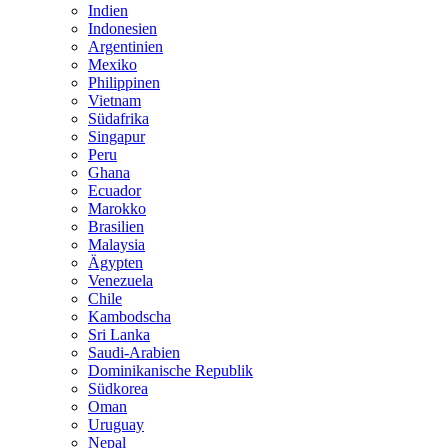
Indien
Indonesien
Argentinien
Mexiko
Philippinen
Vietnam
Südafrika
Singapur
Peru
Ghana
Ecuador
Marokko
Brasilien
Malaysia
Ägypten
Venezuela
Chile
Kambodscha
Sri Lanka
Saudi-Arabien
Dominikanische Republik
Südkorea
Oman
Uruguay
Nepal