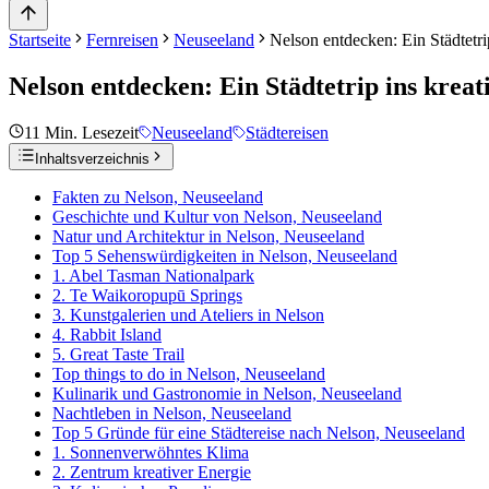
Startseite
Fernreisen
Neuseeland
Nelson entdecken: Ein Städtetri
Nelson entdecken: Ein Städtetrip ins krea
11
Min. Lesezeit
Neuseeland
Städtereisen
Inhaltsverzeichnis
Fakten zu Nelson, Neuseeland
Geschichte und Kultur von Nelson, Neuseeland
Natur und Architektur in Nelson, Neuseeland
Top 5 Sehenswürdigkeiten in Nelson, Neuseeland
1. Abel Tasman Nationalpark
2. Te Waikoropupū Springs
3. Kunstgalerien und Ateliers in Nelson
4. Rabbit Island
5. Great Taste Trail
Top things to do in Nelson, Neuseeland
Kulinarik und Gastronomie in Nelson, Neuseeland
Nachtleben in Nelson, Neuseeland
Top 5 Gründe für eine Städtereise nach Nelson, Neuseeland
1. Sonnenverwöhntes Klima
2. Zentrum kreativer Energie