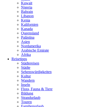
Kuwait
Nigeria
Bahrain
Libanon
Kenia
Kalifornien
Kanada
Queensland
Palästina
Asien
Nordamerika
Arabische Emirate
Afrika
Reisetipps
Städtereisen
Städte
Sehenswürdigkeiten
Kultur
Wandern
Inseln
Flora, Fauna & Tiere
Bildung
Strandurlaub
Touren
Familienurlaub