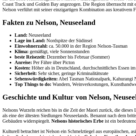
Coast Track und Golden Bay angezogen. Die Region überrascht mit 
Nelson verführt mit seiner einzigartigen Kombination aus kreativem 
Fakten zu Nelson, Neuseeland
Land:
Neuseeland
Lage im Land:
Nordspitze der Südinsel
Einwohnerzahl:
ca. 50.000 in der Region Nelson-Tasman
Klima:
gemäßigt, viele Sonnenstunden
beste Reisezeit:
Dezember bis Februar (Sommer)
Anreise:
Per Fähre über Picton
Kosten:
Höher als in Deutschland, durchschnittliches Essen i
Sicherheit:
Sehr sicher, geringe Kriminalitätsrate
Sehenswürdigkeiten:
Abel Tasman Nationalpark, Kahurangi N
Top Things to do:
Wandern, Weinverkostungen, Kunsthandwer
Geschichte und Kultur von Nelson, Neusee
Nelsons Wurzeln reichen bis in die Zeit der Maori zurück, die dieses 
als eine der ältesten Siedlungen Neuseelands. Benannt nach dem briti
Gebäuden widerspiegelt.
Nelsons historisches Erbe
ist ein bedeutend
Kulturell betrachtet ist Nelson ein Schmelztiegel aus europäischen, 