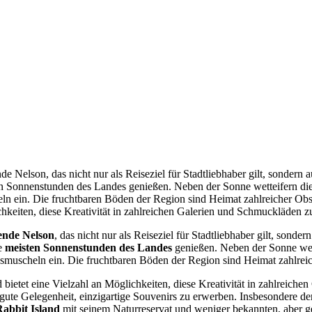
de Nelson, das nicht nur als Reiseziel für Stadtliebhaber gilt, sonder
 Sonnenstunden des Landes genießen. Neben der Sonne wetteifern di
 ein. Die fruchtbaren Böden der Region sind Heimat zahlreicher Obst
ichkeiten, diese Kreativität in zahlreichen Galerien und Schmuckläden 
nde Nelson
, das nicht nur als Reiseziel für Stadtliebhaber gilt, sonde
e
meisten Sonnenstunden des Landes
genießen. Neben der Sonne wet
smuscheln ein. Die fruchtbaren Böden der Region sind Heimat zahlrei
 bietet eine Vielzahl an Möglichkeiten, diese Kreativität in zahlrei
 gute Gelegenheit, einzigartige Souvenirs zu erwerben. Insbesondere der
Rabbit Island
mit seinem Naturreservat und weniger bekannten, aber 