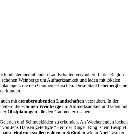
n auch mit atemberaubenden Landschaften verzaubert. In der Region
e schönen Weinberge um Aufmerksamkeit und laden mit lokalen
plantagen, die den Gaumen erfrischen. Diese Stadt beherbergt eine
zu erkunden.
rn auch mit
atemberaubenden Landschaften
verzaubert. In der
teifern die
schönen Weinberge
um Aufmerksamkeit und laden mit
cher
Obstplantagen
, die den Gaumen erfrischen.
chen Galerien und Schmuckläden zu erkunden. An Wochenenden locken
 von Jens Hansen gefertigte "Herr der Ringe" Ring ist ein Beispiel
genauso
eindrucksvollen goldenen Stränden
wie in Abel Tasman