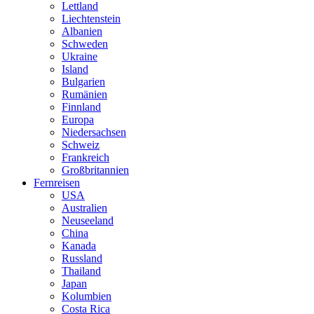
Lettland
Liechtenstein
Albanien
Schweden
Ukraine
Island
Bulgarien
Rumänien
Finnland
Europa
Niedersachsen
Schweiz
Frankreich
Großbritannien
Fernreisen
USA
Australien
Neuseeland
China
Kanada
Russland
Thailand
Japan
Kolumbien
Costa Rica