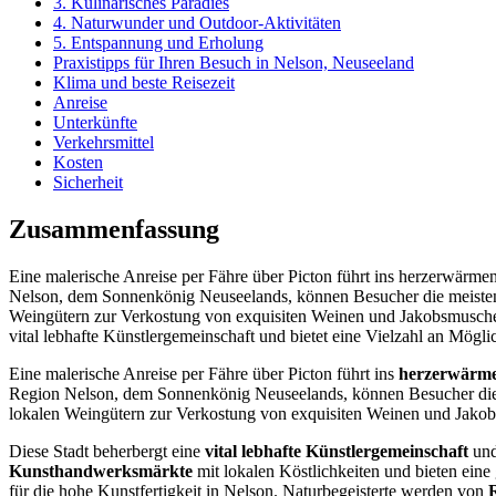
3. Kulinarisches Paradies
4. Naturwunder und Outdoor-Aktivitäten
5. Entspannung und Erholung
Praxistipps für Ihren Besuch in Nelson, Neuseeland
Klima und beste Reisezeit
Anreise
Unterkünfte
Verkehrsmittel
Kosten
Sicherheit
Zusammenfassung
Eine malerische Anreise per Fähre über Picton führt ins herzerwärmen
Nelson, dem Sonnenkönig Neuseelands, können Besucher die meisten
Weingütern zur Verkostung von exquisiten Weinen und Jakobsmuscheln
vital lebhafte Künstlergemeinschaft und bietet eine Vielzahl an Mögl
Eine malerische Anreise per Fähre über Picton führt ins
herzerwärme
Region Nelson, dem Sonnenkönig Neuseelands, können Besucher di
lokalen Weingütern zur Verkostung von exquisiten Weinen und Jakob
Diese Stadt beherbergt eine
vital lebhafte Künstlergemeinschaft
und
Kunsthandwerksmärkte
mit lokalen Köstlichkeiten und bieten eine
für die hohe Kunstfertigkeit in Nelson. Naturbegeisterte werden von