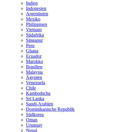
Indien
Indonesien
Argentinien
Mexiko
Philippinen
Vietnam
Südafrika
Singapur
Peru
Ghana
Ecuador
Marokko
Brasilien
Malaysia
Ägypten
Venezuela
Chile
Kambodscha
Sri Lanka
Saudi-Arabien
Dominikanische Republik
Südkorea
Oman
Uruguay
Nepal