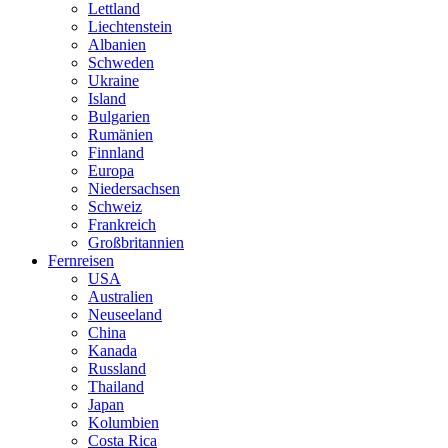
Lettland
Liechtenstein
Albanien
Schweden
Ukraine
Island
Bulgarien
Rumänien
Finnland
Europa
Niedersachsen
Schweiz
Frankreich
Großbritannien
Fernreisen
USA
Australien
Neuseeland
China
Kanada
Russland
Thailand
Japan
Kolumbien
Costa Rica