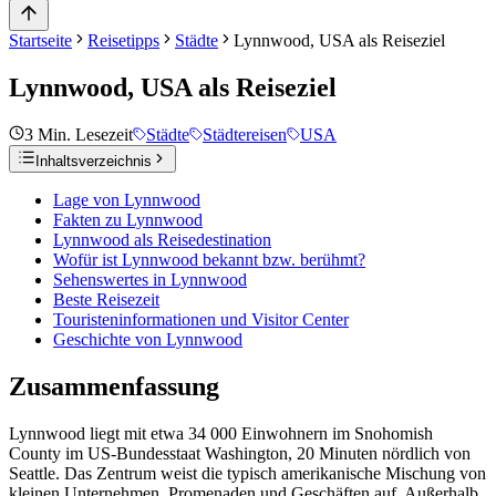
Startseite
Reisetipps
Städte
Lynnwood, USA als Reiseziel
Lynnwood, USA als Reiseziel
3
Min. Lesezeit
Städte
Städtereisen
USA
Inhaltsverzeichnis
Lage von Lynnwood
Fakten zu Lynnwood
Lynnwood als Reisedestination
Wofür ist Lynnwood bekannt bzw. berühmt?
Sehenswertes in Lynnwood
Beste Reisezeit
Touristeninformationen und Visitor Center
Geschichte von Lynnwood
Zusammenfassung
Lynnwood liegt mit etwa 34 000 Einwohnern im Snohomish
County im US-Bundesstaat Washington, 20 Minuten nördlich von
Seattle. Das Zentrum weist die typisch amerikanische Mischung von
kleinen Unternehmen, Promenaden und Geschäften auf. Außerhalb