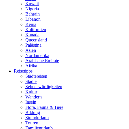
Kuwait
Nigeria
Bahrain
Libanon
Kenia
Kalifornien
Kanada
Queensland
Palästina
Asien
Nordamerika
Arabische Emirate
Afrika
Reisetipps
Städtereisen
Städte
Sehenswürdigkeiten
Kultur
Wandern
Inseln
Flora, Fauna & Tiere
Bildung
Strandurlaub
Touren
Familienurlaub