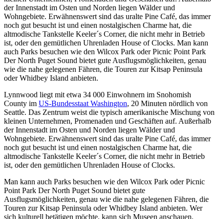
der Innenstadt im Osten und Norden liegen Wälder und
Wohngebiete. Erwähnenswert sind das uralte Pine Café, das immer
noch gut besucht ist und einen nostalgischen Charme hat, die
altmodische Tankstelle Keeler´s Corner, die nicht mehr in Betrieb
ist, oder den gemütlichen Uhrenladen House of Clocks. Man kann
auch Parks besuchen wie den Wilcox Park oder Picnic Point Park
Der North Puget Sound bietet gute Ausflugsmöglichkeiten, genau
wie die nahe gelegenen Fähren, die Touren zur Kitsap Peninsula
oder Whidbey Island anbieten.
Lynnwood liegt mit etwa 34 000 Einwohnern im Snohomish
County im
US-Bundesstaat Washington
, 20 Minuten nördlich von
Seattle. Das Zentrum weist die typisch amerikanische Mischung von
kleinen Unternehmen, Promenaden und Geschäften auf. Außerhalb
der Innenstadt im Osten und Norden liegen Wälder und
Wohngebiete. Erwähnenswert sind das uralte Pine Café, das immer
noch gut besucht ist und einen nostalgischen Charme hat, die
altmodische Tankstelle Keeler´s Corner, die nicht mehr in Betrieb
ist, oder den gemütlichen Uhrenladen House of Clocks.
Man kann auch Parks besuchen wie den Wilcox Park oder Picnic
Point Park Der North Puget Sound bietet gute
Ausflugsmöglichkeiten, genau wie die nahe gelegenen Fähren, die
Touren zur Kitsap Peninsula oder Whidbey Island anbieten. Wer
sich kulturell betätigen möchte, kann sich Museen anschauen,