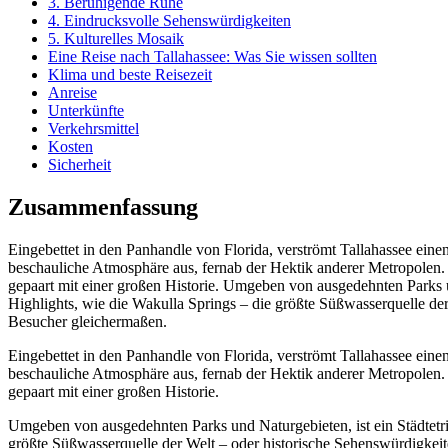
3. Beruhigende Ruhe
4. Eindrucksvolle Sehenswürdigkeiten
5. Kulturelles Mosaik
Eine Reise nach Tallahassee: Was Sie wissen sollten
Klima und beste Reisezeit
Anreise
Unterkünfte
Verkehrsmittel
Kosten
Sicherheit
Zusammenfassung
Eingebettet in den Panhandle von Florida, verströmt Tallahassee einen
beschauliche Atmosphäre aus, fernab der Hektik anderer Metropolen. M
gepaart mit einer großen Historie. Umgeben von ausgedehnten Parks und
Highlights, wie die Wakulla Springs – die größte Süßwasserquelle de
Besucher gleichermaßen.
Eingebettet in den Panhandle von Florida, verströmt Tallahassee einen
beschauliche Atmosphäre aus, fernab der Hektik anderer Metropolen. M
gepaart mit einer großen Historie.
Umgeben von ausgedehnten Parks und Naturgebieten, ist ein Städtetrip
größte Süßwasserquelle der Welt – oder historische Sehenswürdigkei