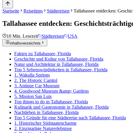
Startseite
Reisetipps
Städtereisen
Tallahassee entdecken: Geschic
Tallahassee entdecken: Geschichtsträchti
10
Min. Lesezeit
Städtereisen
USA
Inhaltsverzeichnis
Fakten zu Tallahassee, Florida
Geschichte und Kultur von Tallahassee, Florida
Natur und Architektur in Tallahassee, Florida
Top 5 Sehenswürdigkeiten in Tallahassee, Florida
1. Wakulla Springs
2. The Historic Capitol
3. Antique Car Museum
4. Goodwood Museum &amp; Gardens
5. Mission San Luis
Top things to do in Tallahassee, Florida
Kulinarik und Gastronomie in Tallahassee, Florida
Nachtleben in Tallahassee, Florida
Top 5 Gründe für eine Städtereise nach Tallahassee, Florida
1. Historischer Südstaatencharme
2. Einzigartige Naturerlebnisse