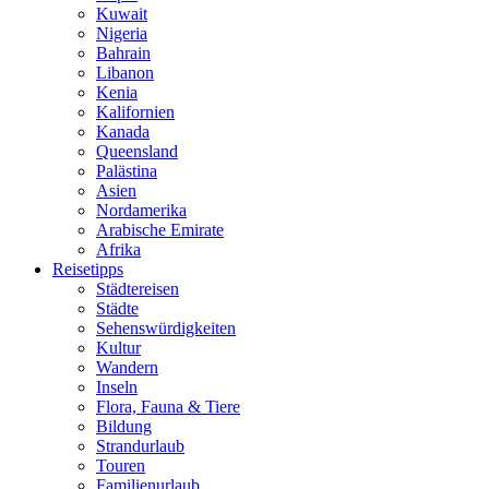
Kuwait
Nigeria
Bahrain
Libanon
Kenia
Kalifornien
Kanada
Queensland
Palästina
Asien
Nordamerika
Arabische Emirate
Afrika
Reisetipps
Städtereisen
Städte
Sehenswürdigkeiten
Kultur
Wandern
Inseln
Flora, Fauna & Tiere
Bildung
Strandurlaub
Touren
Familienurlaub