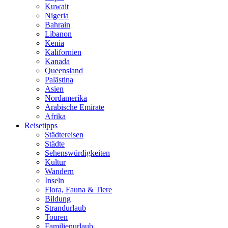
Kuwait
Nigeria
Bahrain
Libanon
Kenia
Kalifornien
Kanada
Queensland
Palästina
Asien
Nordamerika
Arabische Emirate
Afrika
Reisetipps
Städtereisen
Städte
Sehenswürdigkeiten
Kultur
Wandern
Inseln
Flora, Fauna & Tiere
Bildung
Strandurlaub
Touren
Familienurlaub