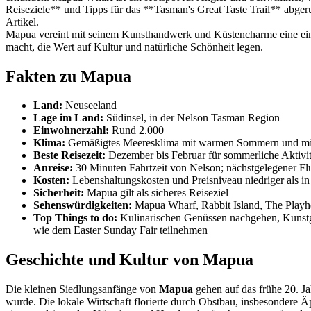
Reiseziele** und Tipps für das **Tasman's Great Taste Trail** abgeru
Artikel.
Mapua vereint mit seinem Kunsthandwerk und Küstencharme eine einz
macht, die Wert auf Kultur und natürliche Schönheit legen.
Fakten zu Mapua
Land:
Neuseeland
Lage im Land:
Südinsel, in der Nelson Tasman Region
Einwohnerzahl:
Rund 2.000
Klima:
Gemäßigtes Meeresklima mit warmen Sommern und mi
Beste Reisezeit:
Dezember bis Februar für sommerliche Aktivi
Anreise:
30 Minuten Fahrtzeit von Nelson; nächstgelegener Fl
Kosten:
Lebenshaltungskosten und Preisniveau niedriger als i
Sicherheit:
Mapua gilt als sicheres Reiseziel
Sehenswürdigkeiten:
Mapua Wharf, Rabbit Island, The Playh
Top Things to do:
Kulinarischen Genüssen nachgehen, Kunstga
wie dem Easter Sunday Fair teilnehmen
Geschichte und Kultur von Mapua
Die kleinen Siedlungsanfänge von
Mapua
gehen auf das frühe 20. J
wurde. Die lokale Wirtschaft florierte durch Obstbau, insbesondere 