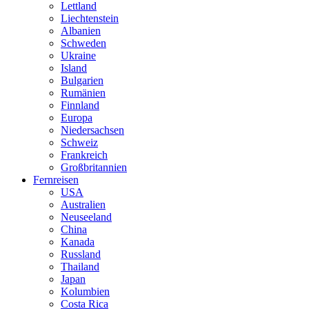
Lettland
Liechtenstein
Albanien
Schweden
Ukraine
Island
Bulgarien
Rumänien
Finnland
Europa
Niedersachsen
Schweiz
Frankreich
Großbritannien
Fernreisen
USA
Australien
Neuseeland
China
Kanada
Russland
Thailand
Japan
Kolumbien
Costa Rica