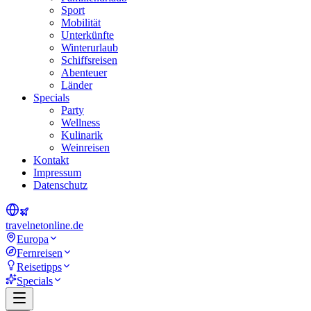
Sport
Mobilität
Unterkünfte
Winterurlaub
Schiffsreisen
Abenteuer
Länder
Specials
Party
Wellness
Kulinarik
Weinreisen
Kontakt
Impressum
Datenschutz
travel
net
online.de
Europa
Fernreisen
Reisetipps
Specials