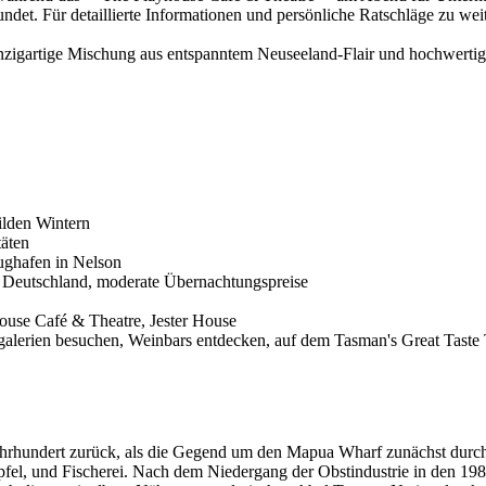
ndet. Für detaillierte Informationen und persönliche Ratschläge zu we
igartige Mischung aus entspanntem Neuseeland-Flair und hochwertiger
lden Wintern
täten
ughafen in Nelson
n Deutschland, moderate Übernachtungspreise
ouse Café & Theatre, Jester House
lerien besuchen, Weinbars entdecken, auf dem Tasman's Great Taste Tr
ahrhundert zurück, als die Gegend um den Mapua Wharf zunächst durch
Äpfel, und Fischerei. Nach dem Niedergang der Obstindustrie in den 1