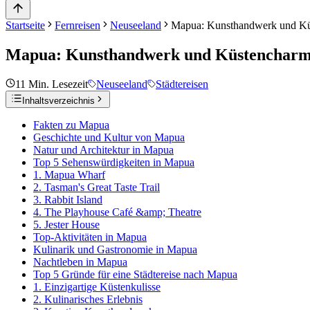
Startseite
Fernreisen
Neuseeland
Mapua: Kunsthandwerk und Kü
Mapua: Kunsthandwerk und Küstencharm
11
Min. Lesezeit
Neuseeland
Städtereisen
Inhaltsverzeichnis
Fakten zu Mapua
Geschichte und Kultur von Mapua
Natur und Architektur in Mapua
Top 5 Sehenswürdigkeiten in Mapua
1. Mapua Wharf
2. Tasman's Great Taste Trail
3. Rabbit Island
4. The Playhouse Café &amp; Theatre
5. Jester House
Top-Aktivitäten in Mapua
Kulinarik und Gastronomie in Mapua
Nachtleben in Mapua
Top 5 Gründe für eine Städtereise nach Mapua
1. Einzigartige Küstenkulisse
2. Kulinarisches Erlebnis