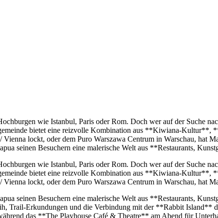
 Hochburgen wie Istanbul, Paris oder Rom. Doch wer auf der Suche nach
ngemeinde bietet eine reizvolle Kombination aus **Kiwiana-Kultur*
SO/ Vienna lockt, oder dem Puro Warszawa Centrum in Warschau, hat Ma
Mapua seinen Besuchern eine malerische Welt aus **Restaurants, Kunst
 Hochburgen wie Istanbul, Paris oder Rom. Doch wer auf der Suche nach
ngemeinde bietet eine reizvolle Kombination aus **Kiwiana-Kultur*
SO/ Vienna lockt, oder dem Puro Warszawa Centrum in Warschau, hat Ma
Mapua seinen Besuchern eine malerische Welt aus **Restaurants, Kunst
ih, Trail-Erkundungen und die Verbindung mit der **Rabbit Island** d
während das **The Playhouse Café & Theatre** am Abend für Unterhalt