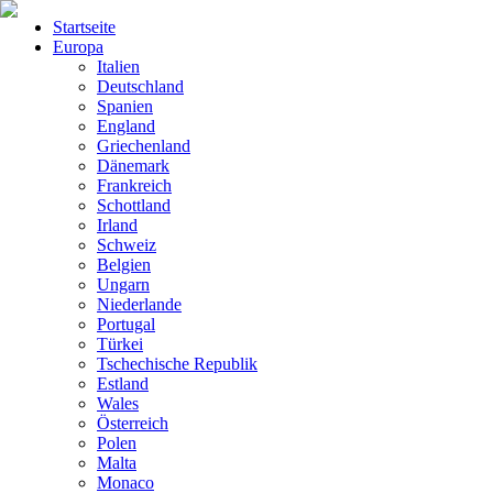
Startseite
Europa
Italien
Deutschland
Spanien
England
Griechenland
Dänemark
Frankreich
Schottland
Irland
Schweiz
Belgien
Ungarn
Niederlande
Portugal
Türkei
Tschechische Republik
Estland
Wales
Österreich
Polen
Malta
Monaco