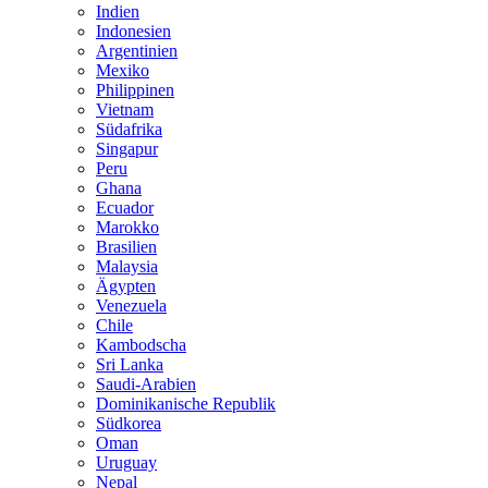
Indien
Indonesien
Argentinien
Mexiko
Philippinen
Vietnam
Südafrika
Singapur
Peru
Ghana
Ecuador
Marokko
Brasilien
Malaysia
Ägypten
Venezuela
Chile
Kambodscha
Sri Lanka
Saudi-Arabien
Dominikanische Republik
Südkorea
Oman
Uruguay
Nepal