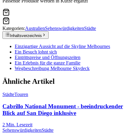
Passende Produkte werden in Kürze ergänzt
Kategorien:
Australien
Sehenswürdigkeiten
Städte
Inhaltsverzeichnis
Einzigartige Aussicht auf die Skyline Melbournes
Ein Besuch lohnt sich
Eintrittspreise und Öffnungszeiten
Ein Erlebnis für die ganze Familie
Wegbeschreibung Melbourne Skydeck
Ähnliche Artikel
Städte
Touren
Cabrillo National Monument - beeindruckender
Blick auf San Diego inklusive
2
Min. Lesezeit
Sehenswürdigkeiten
Städte