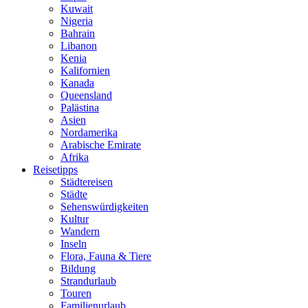
Kuwait
Nigeria
Bahrain
Libanon
Kenia
Kalifornien
Kanada
Queensland
Palästina
Asien
Nordamerika
Arabische Emirate
Afrika
Reisetipps
Städtereisen
Städte
Sehenswürdigkeiten
Kultur
Wandern
Inseln
Flora, Fauna & Tiere
Bildung
Strandurlaub
Touren
Familienurlaub