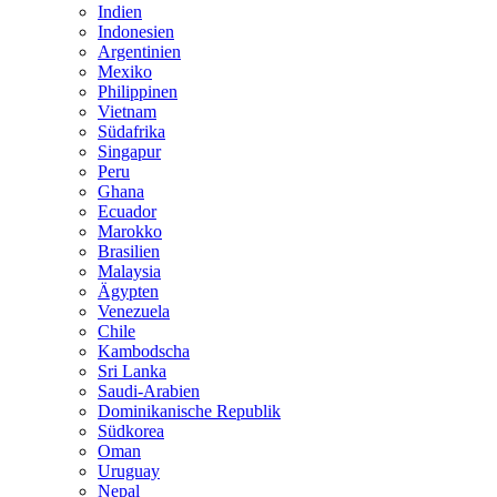
Indien
Indonesien
Argentinien
Mexiko
Philippinen
Vietnam
Südafrika
Singapur
Peru
Ghana
Ecuador
Marokko
Brasilien
Malaysia
Ägypten
Venezuela
Chile
Kambodscha
Sri Lanka
Saudi-Arabien
Dominikanische Republik
Südkorea
Oman
Uruguay
Nepal