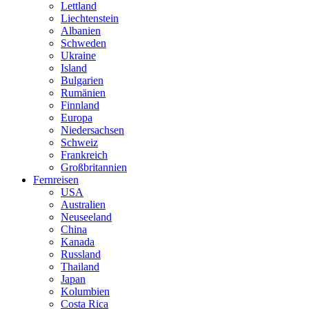
Lettland
Liechtenstein
Albanien
Schweden
Ukraine
Island
Bulgarien
Rumänien
Finnland
Europa
Niedersachsen
Schweiz
Frankreich
Großbritannien
Fernreisen
USA
Australien
Neuseeland
China
Kanada
Russland
Thailand
Japan
Kolumbien
Costa Rica