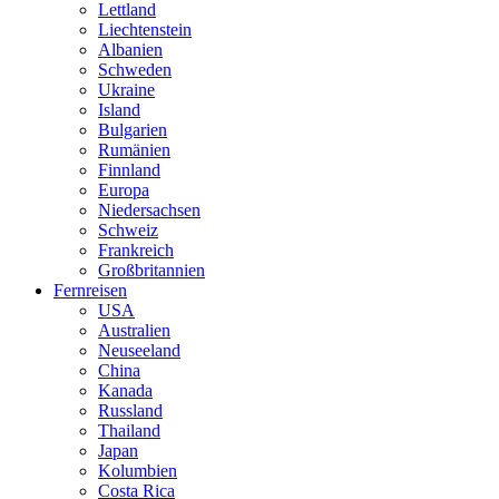
Lettland
Liechtenstein
Albanien
Schweden
Ukraine
Island
Bulgarien
Rumänien
Finnland
Europa
Niedersachsen
Schweiz
Frankreich
Großbritannien
Fernreisen
USA
Australien
Neuseeland
China
Kanada
Russland
Thailand
Japan
Kolumbien
Costa Rica