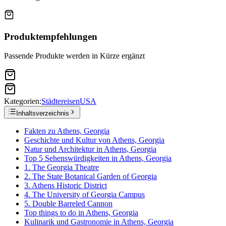
Produktempfehlungen
Passende Produkte werden in Kürze ergänzt
Kategorien:
Städtereisen
USA
Inhaltsverzeichnis
Fakten zu Athens, Georgia
Geschichte und Kultur von Athens, Georgia
Natur und Architektur in Athens, Georgia
Top 5 Sehenswürdigkeiten in Athens, Georgia
1. The Georgia Theatre
2. The State Botanical Garden of Georgia
3. Athens Historic District
4. The University of Georgia Campus
5. Double Barreled Cannon
Top things to do in Athens, Georgia
Kulinarik und Gastronomie in Athens, Georgia