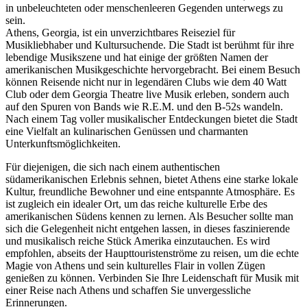
in unbeleuchteten oder menschenleeren Gegenden unterwegs zu
sein.
Athens, Georgia, ist ein unverzichtbares Reiseziel für
Musikliebhaber und Kultursuchende. Die Stadt ist berühmt für ihre
lebendige Musikszene und hat einige der größten Namen der
amerikanischen Musikgeschichte hervorgebracht. Bei einem Besuch
können Reisende nicht nur in legendären Clubs wie dem 40 Watt
Club oder dem Georgia Theatre live Musik erleben, sondern auch
auf den Spuren von Bands wie R.E.M. und den B-52s wandeln.
Nach einem Tag voller musikalischer Entdeckungen bietet die Stadt
eine Vielfalt an kulinarischen Genüssen und charmanten
Unterkunftsmöglichkeiten.
Für diejenigen, die sich nach einem authentischen
südamerikanischen Erlebnis sehnen, bietet Athens eine starke lokale
Kultur, freundliche Bewohner und eine entspannte Atmosphäre. Es
ist zugleich ein idealer Ort, um das reiche kulturelle Erbe des
amerikanischen Südens kennen zu lernen. Als Besucher sollte man
sich die Gelegenheit nicht entgehen lassen, in dieses faszinierende
und musikalisch reiche Stück Amerika einzutauchen. Es wird
empfohlen, abseits der Haupttouristenströme zu reisen, um die echte
Magie von Athens und sein kulturelles Flair in vollen Zügen
genießen zu können. Verbinden Sie Ihre Leidenschaft für Musik mit
einer Reise nach Athens und schaffen Sie unvergessliche
Erinnerungen.