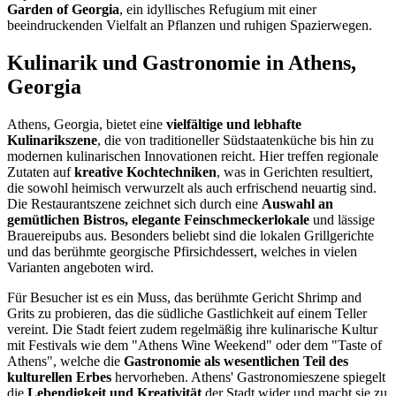
Garden of Georgia
, ein idyllisches Refugium mit einer
beeindruckenden Vielfalt an Pflanzen und ruhigen Spazierwegen.
Kulinarik und Gastronomie in Athens,
Georgia
Athens, Georgia, bietet eine
vielfältige und lebhafte
Kulinarikszene
, die von traditioneller Südstaatenküche bis hin zu
modernen kulinarischen Innovationen reicht. Hier treffen regionale
Zutaten auf
kreative Kochtechniken
, was in Gerichten resultiert,
die sowohl heimisch verwurzelt als auch erfrischend neuartig sind.
Die Restaurantszene zeichnet sich durch eine
Auswahl an
gemütlichen Bistros, elegante Feinschmeckerlokale
und lässige
Brauereipubs aus. Besonders beliebt sind die lokalen Grillgerichte
und das berühmte georgische Pfirsichdessert, welches in vielen
Varianten angeboten wird.
Für Besucher ist es ein Muss, das berühmte Gericht Shrimp and
Grits zu probieren, das die südliche Gastlichkeit auf einem Teller
vereint. Die Stadt feiert zudem regelmäßig ihre kulinarische Kultur
mit Festivals wie dem "Athens Wine Weekend" oder dem "Taste of
Athens", welche die
Gastronomie als wesentlichen Teil des
kulturellen Erbes
hervorheben. Athens' Gastronomieszene spiegelt
die
Lebendigkeit und Kreativität
der Stadt wider und macht sie zu