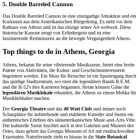
5. Double Barreled Cannon
Das Double Barreled Cannon ist eine einzigartige Attraktion und ein
Kuriosum aus dem Amerikanischen Bürgerkrieg. Es steht vor dem
Rathaus von Athens und ist das einzige seiner Art weltweit. Diese
historische Kanone zeugt von Erfindergeist und ist eine
faszinierende Reminiszenz an die bewegte Vergangenheit Athens.
Top things to do in Athens, Georgia
Athens, bekannt für seine vibrierende Musikszene, bietet eine breite
Palette von Aktivitäten, die Kultur- und Geschichtsinteressierte
begeistern werden. Ein Muss für Besucher ist ein Spaziergang durch
das quirlige Stadtzentrum, wo einst die legendären Bands R.E.M.
und die B-52's ihre Karrieren begannen. Heute können Gäste die
legendären Musiklokale
erkunden, die Athens zu einem Mekka für
Musikliebhaber machen.
Der
Georgia Theatre
und das
40 Watt Club
sind immer noch
Schauplätze für aufstrebende und etablierte Künstler und bieten ein
authentisches Erlebnis des südamerikanischen Music-and-Arts-Vibe.
Die kulturelle Szene leuchtet auch in den Galerien und Museen des
Ortes, dazu gehört das Georgia Museum of Art mit eindrucksvollen
Exponaten. Naturfreunde zieht es hinaus in die
State Botanical