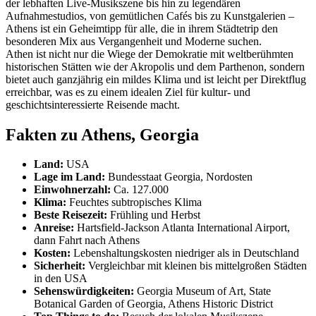
der lebhaften Live-Musikszene bis hin zu legendären
Aufnahmestudios, von gemütlichen Cafés bis zu Kunstgalerien –
Athens ist ein Geheimtipp für alle, die in ihrem Städtetrip den
besonderen Mix aus Vergangenheit und Moderne suchen.
Athen ist nicht nur die Wiege der Demokratie mit weltberühmten
historischen Stätten wie der Akropolis und dem Parthenon, sondern
bietet auch ganzjährig ein mildes Klima und ist leicht per Direktflug
erreichbar, was es zu einem idealen Ziel für kultur- und
geschichtsinteressierte Reisende macht.
Fakten zu Athens, Georgia
Land:
USA
Lage im Land:
Bundesstaat Georgia, Nordosten
Einwohnerzahl:
Ca. 127.000
Klima:
Feuchtes subtropisches Klima
Beste Reisezeit:
Frühling und Herbst
Anreise:
Hartsfield-Jackson Atlanta International Airport,
dann Fahrt nach Athens
Kosten:
Lebenshaltungskosten niedriger als in Deutschland
Sicherheit:
Vergleichbar mit kleinen bis mittelgroßen Städten
in den USA
Sehenswürdigkeiten:
Georgia Museum of Art, State
Botanical Garden of Georgia, Athens Historic District