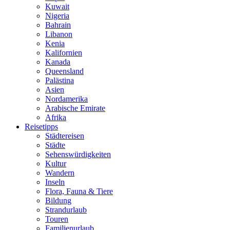
Kuwait
Nigeria
Bahrain
Libanon
Kenia
Kalifornien
Kanada
Queensland
Palästina
Asien
Nordamerika
Arabische Emirate
Afrika
Reisetipps
Städtereisen
Städte
Sehenswürdigkeiten
Kultur
Wandern
Inseln
Flora, Fauna & Tiere
Bildung
Strandurlaub
Touren
Familienurlaub