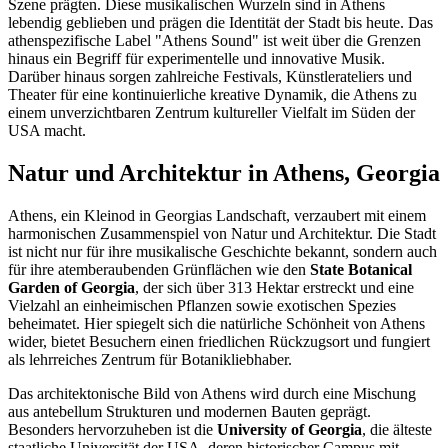
Szene prägten. Diese musikalischen Wurzeln sind in Athens
lebendig geblieben und prägen die Identität der Stadt bis heute. Das
athenspezifische Label "Athens Sound" ist weit über die Grenzen
hinaus ein Begriff für experimentelle und innovative Musik.
Darüber hinaus sorgen zahlreiche Festivals, Künstlerateliers und
Theater für eine kontinuierliche kreative Dynamik, die Athens zu
einem unverzichtbaren Zentrum kultureller Vielfalt im Süden der
USA macht.
Natur und Architektur in Athens, Georgia
Athens, ein Kleinod in Georgias Landschaft, verzaubert mit einem
harmonischen Zusammenspiel von Natur und Architektur. Die Stadt
ist nicht nur für ihre musikalische Geschichte bekannt, sondern auch
für ihre atemberaubenden Grünflächen wie den
State Botanical
Garden of Georgia
, der sich über 313 Hektar erstreckt und eine
Vielzahl an einheimischen Pflanzen sowie exotischen Spezies
beheimatet. Hier spiegelt sich die natürliche Schönheit von Athens
wider, bietet Besuchern einen friedlichen Rückzugsort und fungiert
als lehrreiches Zentrum für Botanikliebhaber.
Das architektonische Bild von Athens wird durch eine Mischung
aus antebellum Strukturen und modernen Bauten geprägt.
Besonders hervorzuheben ist die
University of Georgia
, die älteste
staatliche Universität der USA, deren historischer Campus mit