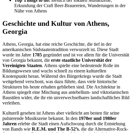
Top Things to do:
Besuch der lokalen Musikszene,
Erkundung der Craft Beer-Brauereien, Wanderungen in der
Nähe von Athens
Geschichte und Kultur von Athens,
Georgia
Athens, Georgia, hat eine reiche Geschichte, die tief in der
amerikanischen Südstaatentradition verwurzelt ist. Diese Stadt
wurde im Jahre
1785
gegründet und ist vor allem für die Universität
von Georgia bekannt, die
erste staatliche Universität der
Vereinigten Staaten
. Athens spielte eine bedeutende Rolle im
Bildungswesen und wuchs schnell zu einem kulturellen
Knotenpunkt heran. Während des Bürgerkriegs wurde die Stadt
weitgehend verschont, was dazu führte, dass viele historische
Strukturen bis heute erhalten geblieben sind. Die Architektur in
Athens spiegelt eine Mischung aus antebellum- und viktorianischen
Baustilen wider, die ihr ein unverwechselbares landschaftliches Bild
verleihen.
Kulturell gesehen ist Athens aber vielleicht am besten für seine
pulsierende Musikszene bekannt. In den
1970er und 1980er
Jahren
erlebte die Stadt einen Aufschwung durch die Entstehung
von Bands wie
R.E.M. und The B-52’s
, die die Alternative-Rock-