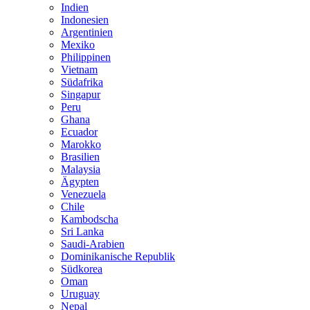
Indien
Indonesien
Argentinien
Mexiko
Philippinen
Vietnam
Südafrika
Singapur
Peru
Ghana
Ecuador
Marokko
Brasilien
Malaysia
Ägypten
Venezuela
Chile
Kambodscha
Sri Lanka
Saudi-Arabien
Dominikanische Republik
Südkorea
Oman
Uruguay
Nepal