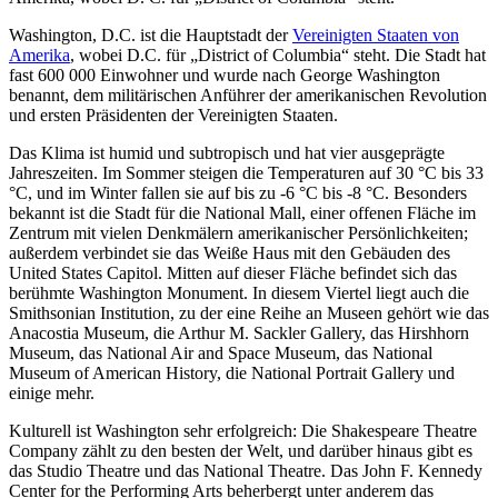
Washington, D.C. ist die Hauptstadt der
Vereinigten Staaten von
Amerika
, wobei D.C. für „District of Columbia“ steht. Die Stadt hat
fast 600 000 Einwohner und wurde nach George Washington
benannt, dem militärischen Anführer der amerikanischen Revolution
und ersten Präsidenten der Vereinigten Staaten.
Das Klima ist humid und subtropisch und hat vier ausgeprägte
Jahreszeiten. Im Sommer steigen die Temperaturen auf 30 °C bis 33
°C, und im Winter fallen sie auf bis zu -6 °C bis -8 °C. Besonders
bekannt ist die Stadt für die National Mall, einer offenen Fläche im
Zentrum mit vielen Denkmälern amerikanischer Persönlichkeiten;
außerdem verbindet sie das Weiße Haus mit den Gebäuden des
United States Capitol. Mitten auf dieser Fläche befindet sich das
berühmte Washington Monument. In diesem Viertel liegt auch die
Smithsonian Institution, zu der eine Reihe an Museen gehört wie das
Anacostia Museum, die Arthur M. Sackler Gallery, das Hirshhorn
Museum, das National Air and Space Museum, das National
Museum of American History, die National Portrait Gallery und
einige mehr.
Kulturell ist Washington sehr erfolgreich: Die Shakespeare Theatre
Company zählt zu den besten der Welt, und darüber hinaus gibt es
das Studio Theatre und das National Theatre. Das John F. Kennedy
Center for the Performing Arts beherbergt unter anderem das