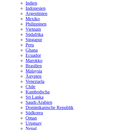
Indien
Indonesien
Argentinien
Mexiko
Philippinen
Vietnam
Südafrika
Singapur
Peru
Ghana
Ecuador
Marokko
Brasilien
Malaysia
Ägypten
Venezuela
Chile
Kambodscha
Sri Lanka
Saudi-Arabien
Dominikanische Republik
Südkorea
Oman
Uruguay
Nepal