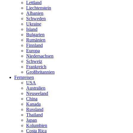
Lettland
Liechtenstein
Albanien
Schweden
Ukraine
Island
Bulgarien
Rumänien
Finnland
Europa
Niedersachsen
Schweiz
Frankreich
Großbritannien
Fernreisen
USA
Australien
Neuseeland
China
Kanada
Russland
Thailand
Japan
Kolumbien
Costa Rica