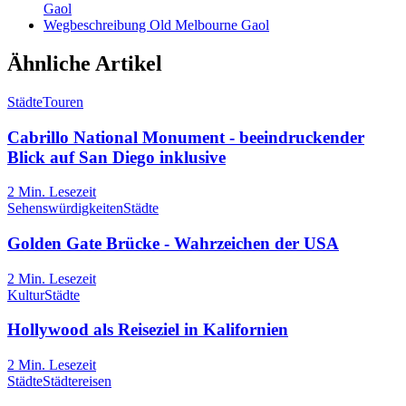
Gaol
Wegbeschreibung Old Melbourne Gaol
Ähnliche Artikel
Städte
Touren
Cabrillo National Monument - beeindruckender
Blick auf San Diego inklusive
2
Min. Lesezeit
Sehenswürdigkeiten
Städte
Golden Gate Brücke - Wahrzeichen der USA
2
Min. Lesezeit
Kultur
Städte
Hollywood als Reiseziel in Kalifornien
2
Min. Lesezeit
Städte
Städtereisen