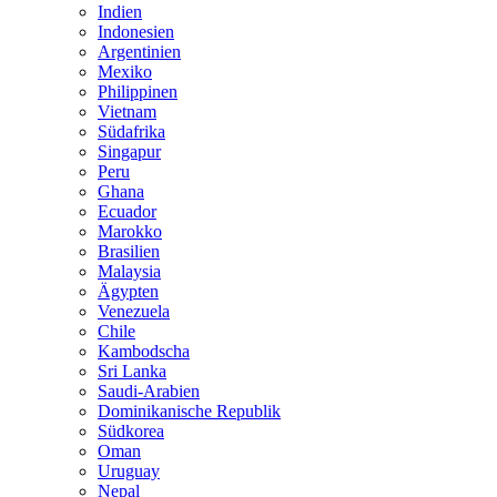
Indien
Indonesien
Argentinien
Mexiko
Philippinen
Vietnam
Südafrika
Singapur
Peru
Ghana
Ecuador
Marokko
Brasilien
Malaysia
Ägypten
Venezuela
Chile
Kambodscha
Sri Lanka
Saudi-Arabien
Dominikanische Republik
Südkorea
Oman
Uruguay
Nepal