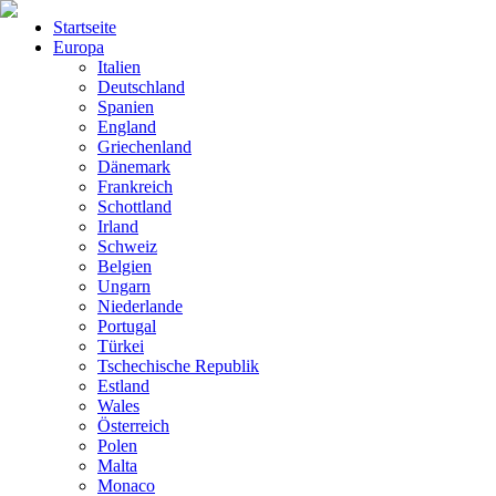
Startseite
Europa
Italien
Deutschland
Spanien
England
Griechenland
Dänemark
Frankreich
Schottland
Irland
Schweiz
Belgien
Ungarn
Niederlande
Portugal
Türkei
Tschechische Republik
Estland
Wales
Österreich
Polen
Malta
Monaco