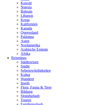
Kuwait
Nigeria
Bahrain
Libanon
Kenia
Kalifornien
Kanada
Queensland
Palästina
Asien
Nordamerika
Arabische Emirate
Afrika
Reisetipps
Städtereisen
Städte
Sehenswürdigkeiten
Kultur
Wandern
Inseln
Flora, Fauna & Tiere
Bildung
Strandurlaub
Touren
Familienurlaub