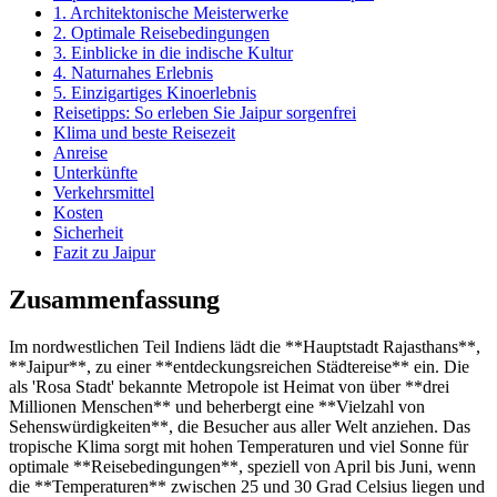
1. Architektonische Meisterwerke
2. Optimale Reisebedingungen
3. Einblicke in die indische Kultur
4. Naturnahes Erlebnis
5. Einzigartiges Kinoerlebnis
Reisetipps: So erleben Sie Jaipur sorgenfrei
Klima und beste Reisezeit
Anreise
Unterkünfte
Verkehrsmittel
Kosten
Sicherheit
Fazit zu Jaipur
Zusammenfassung
Im nordwestlichen Teil Indiens lädt die **Hauptstadt Rajasthans**,
**Jaipur**, zu einer **entdeckungsreichen Städtereise** ein. Die
als 'Rosa Stadt' bekannte Metropole ist Heimat von über **drei
Millionen Menschen** und beherbergt eine **Vielzahl von
Sehenswürdigkeiten**, die Besucher aus aller Welt anziehen. Das
tropische Klima sorgt mit hohen Temperaturen und viel Sonne für
optimale **Reisebedingungen**, speziell von April bis Juni, wenn
die **Temperaturen** zwischen 25 und 30 Grad Celsius liegen und