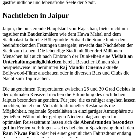
gastfreundliche und lebensfrohe Seele der Stadt.
Nachtleben in Jaipur
Jaipur, die pulsierende Hauptstadt von Rajasthan, bietet nicht nur
tagsüber mit Baudenkmälern wie dem Hawa Mahal und dem
Stadtpalast kulturelle Höhepunkte. Sobald die Sonne hinter den
beeindruckenden Festungen untergeht, erwacht das Nachtleben der
Stadt zum Leben. Die lebendige Stadt mit über drei Millionen
Menschen hält auch nach Einbruch der Dunkelheit eine
Vielfalt an
Unterhaltungsmöglichkeiten
bereit. Besucher können sich
beispielsweise im berühmten
Raj Mandir Cinema
aktuelle
Bollywood-Filme anschauen oder in diversen Bars und Clubs die
Nacht zum Tag machen.
Die angenehmen Temperaturen zwischen 25 und 30 Grad Celsius in
der optimalen Reisezeit machen die Erkundung des nächtlichen
Jaipurs besonders angenehm. Für jene, die es ruhiger angehen lassen
möchten, bietet eine Vielzahl traditioneller Restaurants die
Möglichkeit, regionale Spezialitäten in einzigartiger Atmosphäre zu
genießen. Während der geringen Niederschlagsmengen im
optimalen Reisezeitraum lassen sich die
Abendstunden besonders
gut im Freien
verbringen – sei es bei einem Spaziergang durch den
Ram-Niwas-Park
oder bei einer gemütlichen Fahrradtour entlang