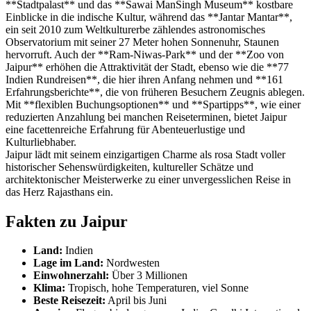
**Stadtpalast** und das **Sawai ManSingh Museum** kostbare
Einblicke in die indische Kultur, während das **Jantar Mantar**,
ein seit 2010 zum Weltkulturerbe zählendes astronomisches
Observatorium mit seiner 27 Meter hohen Sonnenuhr, Staunen
hervorruft. Auch der **Ram-Niwas-Park** und der **Zoo von
Jaipur** erhöhen die Attraktivität der Stadt, ebenso wie die **77
Indien Rundreisen**, die hier ihren Anfang nehmen und **161
Erfahrungsberichte**, die von früheren Besuchern Zeugnis ablegen.
Mit **flexiblen Buchungsoptionen** und **Spartipps**, wie einer
reduzierten Anzahlung bei manchen Reiseterminen, bietet Jaipur
eine facettenreiche Erfahrung für Abenteuerlustige und
Kulturliebhaber.
Jaipur lädt mit seinem einzigartigen Charme als rosa Stadt voller
historischer Sehenswürdigkeiten, kultureller Schätze und
architektonischer Meisterwerke zu einer unvergesslichen Reise in
das Herz Rajasthans ein.
Fakten zu Jaipur
Land:
Indien
Lage im Land:
Nordwesten
Einwohnerzahl:
Über 3 Millionen
Klima:
Tropisch, hohe Temperaturen, viel Sonne
Beste Reisezeit:
April bis Juni