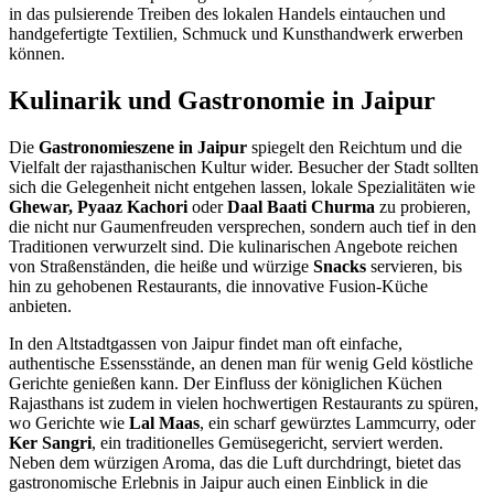
in das pulsierende Treiben des lokalen Handels eintauchen und
handgefertigte Textilien, Schmuck und Kunsthandwerk erwerben
können.
Kulinarik und Gastronomie in Jaipur
Die
Gastronomieszene in Jaipur
spiegelt den Reichtum und die
Vielfalt der rajasthanischen Kultur wider. Besucher der Stadt sollten
sich die Gelegenheit nicht entgehen lassen, lokale Spezialitäten wie
Ghewar, Pyaaz Kachori
oder
Daal Baati Churma
zu probieren,
die nicht nur Gaumenfreuden versprechen, sondern auch tief in den
Traditionen verwurzelt sind. Die kulinarischen Angebote reichen
von Straßenständen, die heiße und würzige
Snacks
servieren, bis
hin zu gehobenen Restaurants, die innovative Fusion-Küche
anbieten.
In den Altstadtgassen von Jaipur findet man oft einfache,
authentische Essensstände, an denen man für wenig Geld köstliche
Gerichte genießen kann. Der Einfluss der königlichen Küchen
Rajasthans ist zudem in vielen hochwertigen Restaurants zu spüren,
wo Gerichte wie
Lal Maas
, ein scharf gewürztes Lammcurry, oder
Ker Sangri
, ein traditionelles Gemüsegericht, serviert werden.
Neben dem würzigen Aroma, das die Luft durchdringt, bietet das
gastronomische Erlebnis in Jaipur auch einen Einblick in die