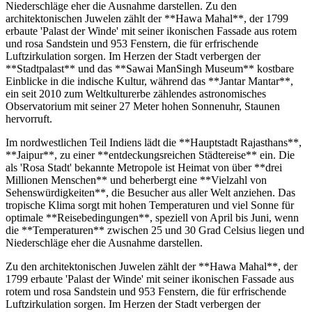
Niederschläge eher die Ausnahme darstellen. Zu den
architektonischen Juwelen zählt der **Hawa Mahal**, der 1799
erbaute 'Palast der Winde' mit seiner ikonischen Fassade aus rotem
und rosa Sandstein und 953 Fenstern, die für erfrischende
Luftzirkulation sorgen. Im Herzen der Stadt verbergen der
**Stadtpalast** und das **Sawai ManSingh Museum** kostbare
Einblicke in die indische Kultur, während das **Jantar Mantar**,
ein seit 2010 zum Weltkulturerbe zählendes astronomisches
Observatorium mit seiner 27 Meter hohen Sonnenuhr, Staunen
hervorruft.
Im nordwestlichen Teil Indiens lädt die **Hauptstadt Rajasthans**,
**Jaipur**, zu einer **entdeckungsreichen Städtereise** ein. Die
als 'Rosa Stadt' bekannte Metropole ist Heimat von über **drei
Millionen Menschen** und beherbergt eine **Vielzahl von
Sehenswürdigkeiten**, die Besucher aus aller Welt anziehen. Das
tropische Klima sorgt mit hohen Temperaturen und viel Sonne für
optimale **Reisebedingungen**, speziell von April bis Juni, wenn
die **Temperaturen** zwischen 25 und 30 Grad Celsius liegen und
Niederschläge eher die Ausnahme darstellen.
Zu den architektonischen Juwelen zählt der **Hawa Mahal**, der
1799 erbaute 'Palast der Winde' mit seiner ikonischen Fassade aus
rotem und rosa Sandstein und 953 Fenstern, die für erfrischende
Luftzirkulation sorgen. Im Herzen der Stadt verbergen der