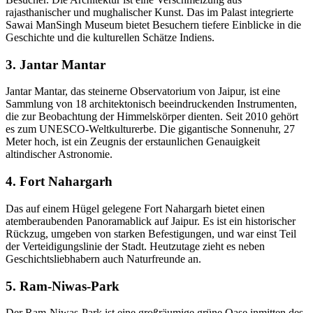
rajasthanischer und mughalischer Kunst. Das im Palast integrierte
Sawai ManSingh Museum bietet Besuchern tiefere Einblicke in die
Geschichte und die kulturellen Schätze Indiens.
3. Jantar Mantar
Jantar Mantar, das steinerne Observatorium von Jaipur, ist eine
Sammlung von 18 architektonisch beeindruckenden Instrumenten,
die zur Beobachtung der Himmelskörper dienten. Seit 2010 gehört
es zum UNESCO-Weltkulturerbe. Die gigantische Sonnenuhr, 27
Meter hoch, ist ein Zeugnis der erstaunlichen Genauigkeit
altindischer Astronomie.
4. Fort Nahargarh
Das auf einem Hügel gelegene Fort Nahargarh bietet einen
atemberaubenden Panoramablick auf Jaipur. Es ist ein historischer
Rückzug, umgeben von starken Befestigungen, und war einst Teil
der Verteidigungslinie der Stadt. Heutzutage zieht es neben
Geschichtsliebhabern auch Naturfreunde an.
5. Ram-Niwas-Park
Der Ram-Niwas-Park ist eine großräumige grüne Oase inmitten des