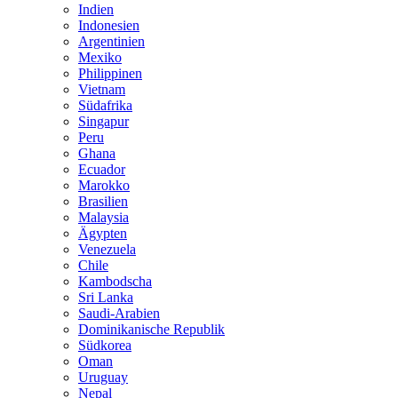
Indien
Indonesien
Argentinien
Mexiko
Philippinen
Vietnam
Südafrika
Singapur
Peru
Ghana
Ecuador
Marokko
Brasilien
Malaysia
Ägypten
Venezuela
Chile
Kambodscha
Sri Lanka
Saudi-Arabien
Dominikanische Republik
Südkorea
Oman
Uruguay
Nepal