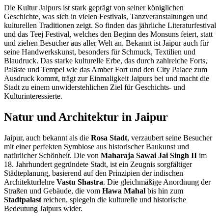
Die Kultur Jaipurs ist stark geprägt von seiner königlichen
Geschichte, was sich in vielen Festivals, Tanzveranstaltungen und
kulturellen Traditionen zeigt. So finden das jährliche Literaturfestival
und das Teej Festival, welches den Beginn des Monsuns feiert, statt
und ziehen Besucher aus aller Welt an. Bekannt ist Jaipur auch für
seine Handwerkskunst, besonders für Schmuck, Textilien und
Blaudruck. Das starke kulturelle Erbe, das durch zahlreiche Forts,
Paläste und Tempel wie das Amber Fort und den City Palace zum
Ausdruck kommt, trägt zur Einmaligkeit Jaipurs bei und macht die
Stadt zu einem unwiderstehlichen Ziel für Geschichts- und
Kulturinteressierte.
Natur und Architektur in Jaipur
Jaipur, auch bekannt als die
Rosa Stadt
, verzaubert seine Besucher
mit einer perfekten Symbiose aus historischer Baukunst und
natürlicher Schönheit. Die von
Maharaja Sawai Jai Singh II
im
18. Jahrhundert gegründete Stadt, ist ein Zeugnis sorgfältiger
Städteplanung, basierend auf den Prinzipien der indischen
Architekturlehre
Vastu Shastra
. Die gleichmäßige Anordnung der
Straßen und Gebäude, die vom
Hawa Mahal
bis hin zum
Stadtpalast
reichen, spiegeln die kulturelle und historische
Bedeutung Jaipurs wider.