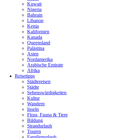
Kuwait
Nigeria
Bahrain
Libanon
Kenia
Kalifornien
Kanada
Queensland
Palästina
Asien
Nordamerika
Arabische Emirate
Afrika
Reisetipps
Städtereisen
Städte
Sehenswürdigkeiten
Kultur
Wandern
Inseln
Flora, Fauna & Tiere
Bildung
Strandurlaub
Touren
Familienurlaub