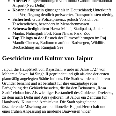
Anreise:
Flugverbindungen vom Indira Gandhi International
Airport (Neu-Delhi)
Kosten:
Allgemein günstiger als in Deutschland; Unterkunft
und Verpflegung deutlich preiswerter, Transportkosten niedrig
Sicherheit:
Gute Polizeipräsenz, jedoch Vorsicht bei
Taschendieben, besonders in Menschenmassen
Sehenswürdigkeiten:
Hawa Mahal, Stadtpalast, Jantar
Mantar, Nahargarh Fort, Ram-Niwas-Park, Zoo
Top Things to do:
Besuch der Filmvorführungen im Raj
Mandir Cinema, Radtouren auf den Radwegen, Wildlife-
Beobachtung am Ramgarh See
Geschichte und Kultur von Jaipur
Jaipur, die Hauptstadt von Rajasthan, wurde im Jahre 1727 von
Maharaja Sawai Jai Singh II gegründet und gilt als eine der ersten
planmäßig angelegten Städte Indiens. Die Stadt wurde nach ihrem
Gründer benannt und ist berühmt für ihre einzigartige rosa
Farbgebung der Gebäudefassaden, die ihr den Beinamen „Rosa
Stadt“ einbrachte. Als wichtiger Bestandteil des Goldenen Dreiecks,
zu dem auch Delhi und Agra gehören, ist Jaipur ein Zentrum für
Handwerk, Kunst und Architektur. Die Stadt spiegelt eine
faszinierende Mischung aus traditioneller Rajput-Herrschaft und
einer frühen Anpassung an moderne Bauweisen wider.