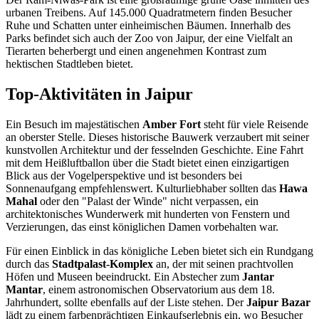
urbanen Treibens. Auf 145.000 Quadratmetern finden Besucher
Ruhe und Schatten unter einheimischen Bäumen. Innerhalb des
Parks befindet sich auch der Zoo von Jaipur, der eine Vielfalt an
Tierarten beherbergt und einen angenehmen Kontrast zum
hektischen Stadtleben bietet.
Top-Aktivitäten in Jaipur
Ein Besuch im majestätischen
Amber Fort
steht für viele Reisende
an oberster Stelle. Dieses historische Bauwerk verzaubert mit seiner
kunstvollen Architektur und der fesselnden Geschichte. Eine Fahrt
mit dem Heißluftballon über die Stadt bietet einen einzigartigen
Blick aus der Vogelperspektive und ist besonders bei
Sonnenaufgang empfehlenswert. Kulturliebhaber sollten das
Hawa
Mahal
oder den "Palast der Winde" nicht verpassen, ein
architektonisches Wunderwerk mit hunderten von Fenstern und
Verzierungen, das einst königlichen Damen vorbehalten war.
Für einen Einblick in das königliche Leben bietet sich ein Rundgang
durch das
Stadtpalast-Komplex
an, der mit seinen prachtvollen
Höfen und Museen beeindruckt. Ein Abstecher zum
Jantar
Mantar
, einem astronomischen Observatorium aus dem 18.
Jahrhundert, sollte ebenfalls auf der Liste stehen. Der
Jaipur Bazar
lädt zu einem farbenprächtigen Einkaufserlebnis ein, wo Besucher