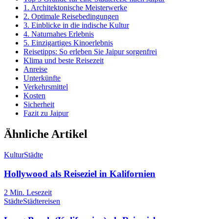
1. Architektonische Meisterwerke
2. Optimale Reisebedingungen
3. Einblicke in die indische Kultur
4. Naturnahes Erlebnis
5. Einzigartiges Kinoerlebnis
Reisetipps: So erleben Sie Jaipur sorgenfrei
Klima und beste Reisezeit
Anreise
Unterkünfte
Verkehrsmittel
Kosten
Sicherheit
Fazit zu Jaipur
Ähnliche Artikel
Kultur
Städte
Hollywood als Reiseziel in Kalifornien
2
Min. Lesezeit
Städte
Städtereisen