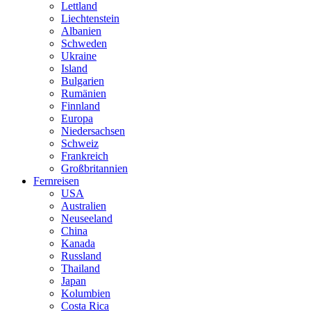
Lettland
Liechtenstein
Albanien
Schweden
Ukraine
Island
Bulgarien
Rumänien
Finnland
Europa
Niedersachsen
Schweiz
Frankreich
Großbritannien
Fernreisen
USA
Australien
Neuseeland
China
Kanada
Russland
Thailand
Japan
Kolumbien
Costa Rica