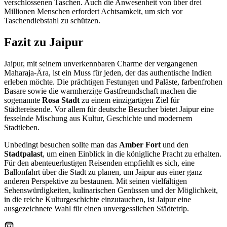
verschlossenen Taschen. Auch die Anwesenheit von über drei
Millionen Menschen erfordert Achtsamkeit, um sich vor
Taschendiebstahl zu schützen.
Fazit zu Jaipur
Jaipur, mit seinem unverkennbaren Charme der vergangenen
Maharaja-Ära, ist ein Muss für jeden, der das authentische Indien
erleben möchte. Die prächtigen Festungen und Paläste, farbenfrohen
Basare sowie die warmherzige Gastfreundschaft machen die
sogenannte
Rosa Stadt
zu einem einzigartigen Ziel für
Städtereisende. Vor allem für deutsche Besucher bietet Jaipur eine
fesselnde Mischung aus Kultur, Geschichte und modernem
Stadtleben.
Unbedingt besuchen sollte man das
Amber Fort
und den
Stadtpalast
, um einen Einblick in die königliche Pracht zu erhalten.
Für den abenteuerlustigen Reisenden empfiehlt es sich, eine
Ballonfahrt über die Stadt zu planen, um Jaipur aus einer ganz
anderen Perspektive zu bestaunen. Mit seinen vielfältigen
Sehenswürdigkeiten, kulinarischen Genüssen und der Möglichkeit,
in die reiche Kulturgeschichte einzutauchen, ist Jaipur eine
ausgezeichnete Wahl für einen unvergesslichen Städtetrip.