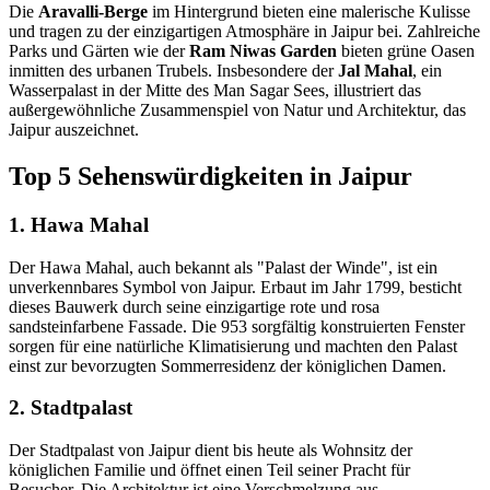
Die
Aravalli-Berge
im Hintergrund bieten eine malerische Kulisse
und tragen zu der einzigartigen Atmosphäre in Jaipur bei. Zahlreiche
Parks und Gärten wie der
Ram Niwas Garden
bieten grüne Oasen
inmitten des urbanen Trubels. Insbesondere der
Jal Mahal
, ein
Wasserpalast in der Mitte des Man Sagar Sees, illustriert das
außergewöhnliche Zusammenspiel von Natur und Architektur, das
Jaipur auszeichnet.
Top 5 Sehenswürdigkeiten in Jaipur
1. Hawa Mahal
Der Hawa Mahal, auch bekannt als "Palast der Winde", ist ein
unverkennbares Symbol von Jaipur. Erbaut im Jahr 1799, besticht
dieses Bauwerk durch seine einzigartige rote und rosa
sandsteinfarbene Fassade. Die 953 sorgfältig konstruierten Fenster
sorgen für eine natürliche Klimatisierung und machten den Palast
einst zur bevorzugten Sommerresidenz der königlichen Damen.
2. Stadtpalast
Der Stadtpalast von Jaipur dient bis heute als Wohnsitz der
königlichen Familie und öffnet einen Teil seiner Pracht für
Besucher. Die Architektur ist eine Verschmelzung aus