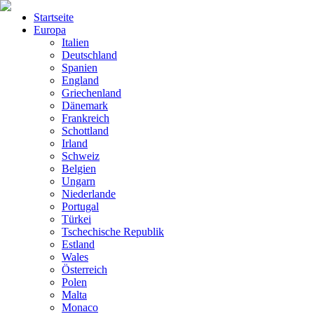
Startseite
Europa
Italien
Deutschland
Spanien
England
Griechenland
Dänemark
Frankreich
Schottland
Irland
Schweiz
Belgien
Ungarn
Niederlande
Portugal
Türkei
Tschechische Republik
Estland
Wales
Österreich
Polen
Malta
Monaco