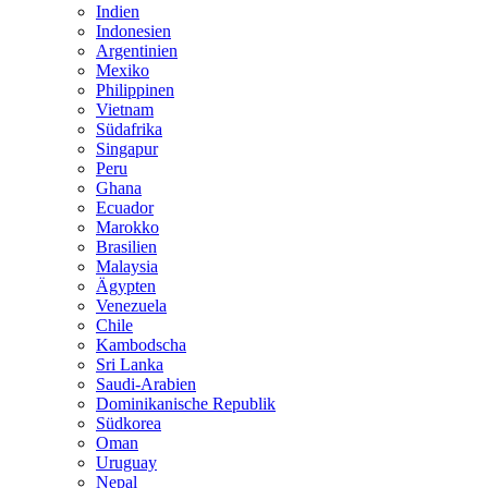
Indien
Indonesien
Argentinien
Mexiko
Philippinen
Vietnam
Südafrika
Singapur
Peru
Ghana
Ecuador
Marokko
Brasilien
Malaysia
Ägypten
Venezuela
Chile
Kambodscha
Sri Lanka
Saudi-Arabien
Dominikanische Republik
Südkorea
Oman
Uruguay
Nepal