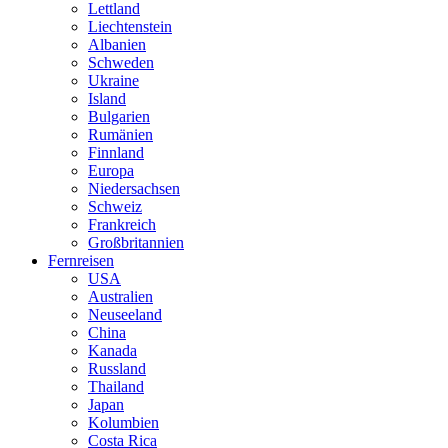
Lettland
Liechtenstein
Albanien
Schweden
Ukraine
Island
Bulgarien
Rumänien
Finnland
Europa
Niedersachsen
Schweiz
Frankreich
Großbritannien
Fernreisen
USA
Australien
Neuseeland
China
Kanada
Russland
Thailand
Japan
Kolumbien
Costa Rica