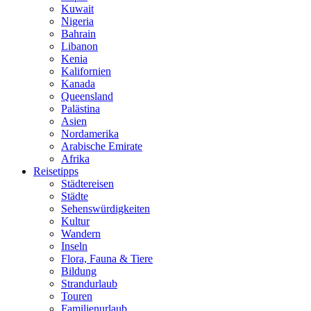
Kuwait
Nigeria
Bahrain
Libanon
Kenia
Kalifornien
Kanada
Queensland
Palästina
Asien
Nordamerika
Arabische Emirate
Afrika
Reisetipps
Städtereisen
Städte
Sehenswürdigkeiten
Kultur
Wandern
Inseln
Flora, Fauna & Tiere
Bildung
Strandurlaub
Touren
Familienurlaub