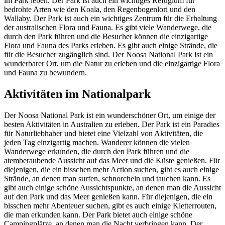
im Park leben. Der Park ist auch ein wichtiges Refugium für
bedrohte Arten wie den Koala, den Regenbogenlori und den
Wallaby. Der Park ist auch ein wichtiges Zentrum für die Erhaltung
der australischen Flora und Fauna. Es gibt viele Wanderwege, die
durch den Park führen und die Besucher können die einzigartige
Flora und Fauna des Parks erleben. Es gibt auch einige Strände, die
für die Besucher zugänglich sind. Der Noosa National Park ist ein
wunderbarer Ort, um die Natur zu erleben und die einzigartige Flora
und Fauna zu bewundern.
Aktivitäten im Nationalpark
Der Noosa National Park ist ein wunderschöner Ort, um einige der
besten Aktivitäten in Australien zu erleben. Der Park ist ein Paradies
für Naturliebhaber und bietet eine Vielzahl von Aktivitäten, die
jeden Tag einzigartig machen. Wanderer können die vielen
Wanderwege erkunden, die durch den Park führen und die
atemberaubende Aussicht auf das Meer und die Küste genießen. Für
diejenigen, die ein bisschen mehr Action suchen, gibt es auch einige
Strände, an denen man surfen, schnorcheln und tauchen kann. Es
gibt auch einige schöne Aussichtspunkte, an denen man die Aussicht
auf den Park und das Meer genießen kann. Für diejenigen, die ein
bisschen mehr Abenteuer suchen, gibt es auch einige Kletterrouten,
die man erkunden kann. Der Park bietet auch einige schöne
Campingplätze, an denen man die Nacht verbringen kann. Der