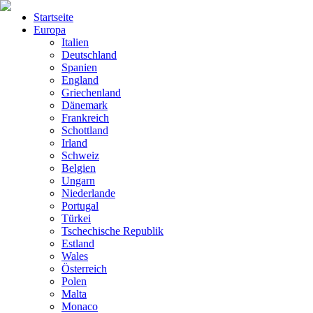
Startseite
Europa
Italien
Deutschland
Spanien
England
Griechenland
Dänemark
Frankreich
Schottland
Irland
Schweiz
Belgien
Ungarn
Niederlande
Portugal
Türkei
Tschechische Republik
Estland
Wales
Österreich
Polen
Malta
Monaco