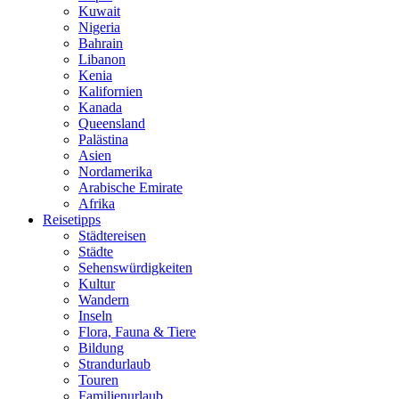
Kuwait
Nigeria
Bahrain
Libanon
Kenia
Kalifornien
Kanada
Queensland
Palästina
Asien
Nordamerika
Arabische Emirate
Afrika
Reisetipps
Städtereisen
Städte
Sehenswürdigkeiten
Kultur
Wandern
Inseln
Flora, Fauna & Tiere
Bildung
Strandurlaub
Touren
Familienurlaub