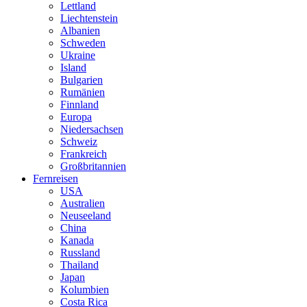
Lettland
Liechtenstein
Albanien
Schweden
Ukraine
Island
Bulgarien
Rumänien
Finnland
Europa
Niedersachsen
Schweiz
Frankreich
Großbritannien
Fernreisen
USA
Australien
Neuseeland
China
Kanada
Russland
Thailand
Japan
Kolumbien
Costa Rica