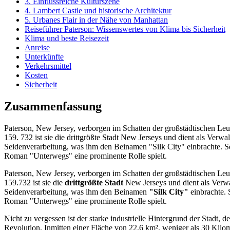
3. Einflussreiche Kulturszene
4. Lambert Castle und historische Architektur
5. Urbanes Flair in der Nähe von Manhattan
Reiseführer Paterson: Wissenswertes von Klima bis Sicherheit
Klima und beste Reisezeit
Anreise
Unterkünfte
Verkehrsmittel
Kosten
Sicherheit
Zusammenfassung
Paterson, New Jersey, verborgen im Schatten der großstädtischen Le
159. 732 ist sie die drittgrößte Stadt New Jerseys und dient als Verwa
Seidenverarbeitung, was ihm den Beinamen "Silk City" einbrachte. Sei
Roman "Unterwegs" eine prominente Rolle spielt.
Paterson, New Jersey, verborgen im Schatten der großstädtischen Le
159.732 ist sie die
drittgrößte Stadt
New Jerseys und dient als Verwal
Seidenverarbeitung, was ihm den Beinamen
"Silk City"
einbrachte. 
Roman "Unterwegs" eine prominente Rolle spielt.
Nicht zu vergessen ist der starke industrielle Hintergrund der Stadt, 
Revolution. Inmitten einer Fläche von 22,6 km², weniger als 30 Kilom