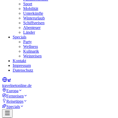
Sport
Mobilität
Unterkünfte
Winterurlaub
Schiffsreisen
Abenteuer
Länder
Specials
Party
Wellness
Kulinarik
Weinreisen
Kontakt
Impressum
Datenschutz
travel
net
online.de
Europa
Fernreisen
Reisetipps
Specials