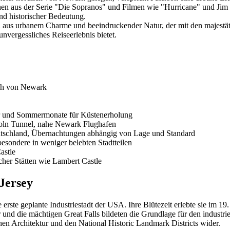
en aus der Serie "Die Sopranos" und Filmen wie "Hurricane" und Jim Ja
nd historischer Bedeutung.
gel aus urbanem Charme und beeindruckender Natur, der mit den majestät
nvergessliches Reiseerlebnis bietet.
ich von Newark
er und Sommermonate für Küstenerholung
oln Tunnel, nahe Newark Flughafen
eutschland, Übernachtungen abhängig von Lage und Standard
esondere in weniger belebten Stadtteilen
astle
cher Stätten wie Lambert Castle
Jersey
 erste geplante Industriestadt der USA. Ihre Blütezeit erlebte sie im 1
 und die mächtigen Great Falls bildeten die Grundlage für den industrie
enen Architektur und den National Historic Landmark Districts wider.