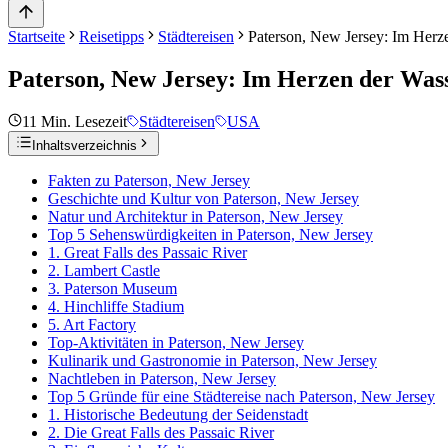
Startseite
Reisetipps
Städtereisen
Paterson, New Jersey: Im Herze
Paterson, New Jersey: Im Herzen der Wass
11
Min. Lesezeit
Städtereisen
USA
Inhaltsverzeichnis
Fakten zu Paterson, New Jersey
Geschichte und Kultur von Paterson, New Jersey
Natur und Architektur in Paterson, New Jersey
Top 5 Sehenswürdigkeiten in Paterson, New Jersey
1. Great Falls des Passaic River
2. Lambert Castle
3. Paterson Museum
4. Hinchliffe Stadium
5. Art Factory
Top-Aktivitäten in Paterson, New Jersey
Kulinarik und Gastronomie in Paterson, New Jersey
Nachtleben in Paterson, New Jersey
Top 5 Gründe für eine Städtereise nach Paterson, New Jersey
1. Historische Bedeutung der Seidenstadt
2. Die Great Falls des Passaic River