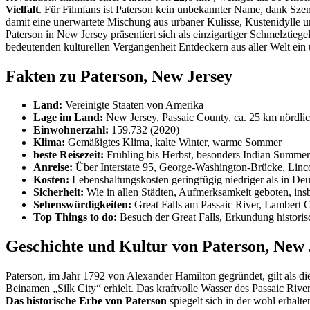
Vielfalt
. Für Filmfans ist Paterson kein unbekannter Name, dank Szen
damit eine unerwartete Mischung aus urbaner Kulisse, Küstenidylle u
Paterson in New Jersey präsentiert sich als einzigartiger Schmelztie
bedeutenden kulturellen Vergangenheit Entdeckern aus aller Welt ein u
Fakten zu Paterson, New Jersey
Land:
Vereinigte Staaten von Amerika
Lage im Land:
New Jersey, Passaic County, ca. 25 km nördl
Einwohnerzahl:
159.732 (2020)
Klima:
Gemäßigtes Klima, kalte Winter, warme Sommer
beste Reisezeit:
Frühling bis Herbst, besonders Indian Summ
Anreise:
Über Interstate 95, George-Washington-Brücke, Linc
Kosten:
Lebenshaltungskosten geringfügig niedriger als in D
Sicherheit:
Wie in allen Städten, Aufmerksamkeit geboten, insb
Sehenswürdigkeiten:
Great Falls am Passaic River, Lambert C
Top Things to do:
Besuch der Great Falls, Erkundung historis
Geschichte und Kultur von Paterson, New 
Paterson, im Jahr 1792 von Alexander Hamilton gegründet, gilt als die
Beinamen „Silk City“ erhielt. Das kraftvolle Wasser des Passaic River
Das historische Erbe von Paterson
spiegelt sich in der wohl erhalt