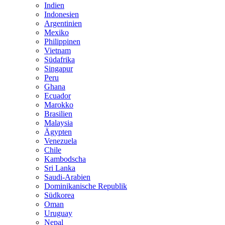
Indien
Indonesien
Argentinien
Mexiko
Philippinen
Vietnam
Südafrika
Singapur
Peru
Ghana
Ecuador
Marokko
Brasilien
Malaysia
Ägypten
Venezuela
Chile
Kambodscha
Sri Lanka
Saudi-Arabien
Dominikanische Republik
Südkorea
Oman
Uruguay
Nepal