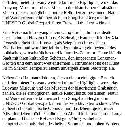
einladen, bietet Luoyang weitere kulturelle Highlights, wozu das
Luoyang Museum und das Museum der historischen Grabstätten
zählen, die es ermöglichen, antike Reliquien zu bestaunen. Natur-
und Wanderfreunde können sich am Songshan-Berg und im
UNESCO Global Geopark ihren Freizeitaktivitäten widmen.
Eine Reise nach Luoyang ist ein Gang durch jahrtausendealte
Geschichte im Herzen Chinas. Als einstige Hauptstadt in der Xia-
Dynastie erhebt sich Luoyang als Wiege der chinesischen
Zivilisation und war über Jahrhunderte hinweg ein bedeutendes
politisches, wirtschaftliches und kulturelles Zentrum. Heute lädt die
Stadt mit ihren kulturellen Schätzen, den imposanten Longmen-
Grotten und dem nicht weit entfernten Ursprungsgebiet des Kung
Fu im Shaolin-Tempel zu einem unvergesslichen Städtetrip ein.
Neben den Hauptattraktionen, die zu einem eintägigen Besuch
einladen, bietet Luoyang weitere kulturelle Highlights, wozu das
Luoyang Museum und das Museum der historischen Grabstätten
zählen, die es ermöglichen, antike Reliquien zu bestaunen. Natur-
und Wanderfreunde können sich am Songshan-Berg und im
UNESCO Global Geopark ihren Freizeitaktivitäten widmen. Wer
authentische kulinarische Genüsse und das lebendige Flair der
Altstadt erleben möchte, sollte einen Abend in Luoyang oder Luoyi
einplanen. Die beste Reisezeit ist ganzjährig, wobei die
Hauptreisezeit außerhalb des heißen Sommers und kalten Winters