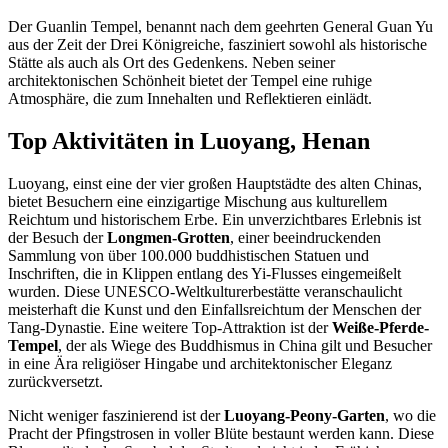
Der Guanlin Tempel, benannt nach dem geehrten General Guan Yu
aus der Zeit der Drei Königreiche, fasziniert sowohl als historische
Stätte als auch als Ort des Gedenkens. Neben seiner
architektonischen Schönheit bietet der Tempel eine ruhige
Atmosphäre, die zum Innehalten und Reflektieren einlädt.
Top Aktivitäten in Luoyang, Henan
Luoyang, einst eine der vier großen Hauptstädte des alten Chinas,
bietet Besuchern eine einzigartige Mischung aus kulturellem
Reichtum und historischem Erbe. Ein unverzichtbares Erlebnis ist
der Besuch der
Longmen-Grotten
, einer beeindruckenden
Sammlung von über 100.000 buddhistischen Statuen und
Inschriften, die in Klippen entlang des Yi-Flusses eingemeißelt
wurden. Diese UNESCO-Weltkulturerbestätte veranschaulicht
meisterhaft die Kunst und den Einfallsreichtum der Menschen der
Tang-Dynastie. Eine weitere Top-Attraktion ist der
Weiße-Pferde-
Tempel
, der als Wiege des Buddhismus in China gilt und Besucher
in eine Ära religiöser Hingabe und architektonischer Eleganz
zurückversetzt.
Nicht weniger faszinierend ist der
Luoyang-Peony-Garten
, wo die
Pracht der Pfingstrosen in voller Blüte bestaunt werden kann. Diese