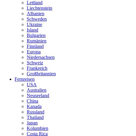
Lettland
Liechtenstein
Albanien
Schweden
Ukraine
Island
Bulgarien
Rumänien
Finnland
Europa
Niedersachsen
Schweiz
Frankreich
Großbritannien
Fernreisen
USA
Australien
Neuseeland
China
Kanada
Russland
Thailand
Japan
Kolumbien
Costa Rica