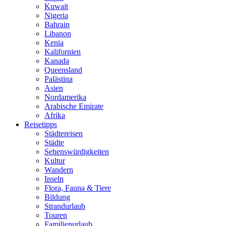
Kuwait
Nigeria
Bahrain
Libanon
Kenia
Kalifornien
Kanada
Queensland
Palästina
Asien
Nordamerika
Arabische Emirate
Afrika
Reisetipps
Städtereisen
Städte
Sehenswürdigkeiten
Kultur
Wandern
Inseln
Flora, Fauna & Tiere
Bildung
Strandurlaub
Touren
Familienurlaub