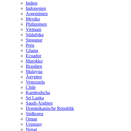
Indien
Indonesien
Argentinien
Mexiko
Philippinen
Vietnam
Südafrika
Singapur
Peru
Ghana
Ecuador
Marokko
Brasilien
Malaysia
Ägypten
Venezuela
Chile
Kambodscha
Sri Lanka
Saudi-Arabien
Dominikanische Republik
Südkorea
Oman
Uruguay
Nepal