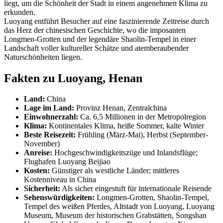
liegt, um die Schönheit der Stadt in einem angenehmen Klima zu
erkunden.
Luoyang entführt Besucher auf eine faszinierende Zeitreise durch
das Herz der chinesischen Geschichte, wo die imposanten
Longmen-Grotten und der legendäre Shaolin-Tempel in einer
Landschaft voller kultureller Schätze und atemberaubender
Naturschönheiten liegen.
Fakten zu Luoyang, Henan
Land:
China
Lage im Land:
Provinz Henan, Zentralchina
Einwohnerzahl:
Ca. 6,5 Millionen in der Metropolregion
Klima:
Kontinentales Klima, heiße Sommer, kalte Winter
Beste Reisezeit:
Frühling (März-Mai), Herbst (September-
November)
Anreise:
Hochgeschwindigkeitszüge und Inlandsflüge;
Flughafen Luoyang Beijiao
Kosten:
Günstiger als westliche Länder; mittleres
Kostenniveau in China
Sicherheit:
Als sicher eingestuft für internationale Reisende
Sehenswürdigkeiten:
Longmen-Grotten, Shaolin-Tempel,
Tempel des weißen Pferdes, Altstadt von Luoyang, Luoyang
Museum, Museum der historischen Grabstätten, Songshan