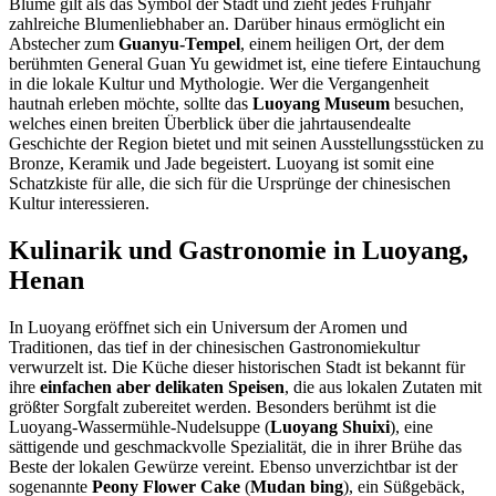
Blume gilt als das Symbol der Stadt und zieht jedes Frühjahr
zahlreiche Blumenliebhaber an. Darüber hinaus ermöglicht ein
Abstecher zum
Guanyu-Tempel
, einem heiligen Ort, der dem
berühmten General Guan Yu gewidmet ist, eine tiefere Eintauchung
in die lokale Kultur und Mythologie. Wer die Vergangenheit
hautnah erleben möchte, sollte das
Luoyang Museum
besuchen,
welches einen breiten Überblick über die jahrtausendealte
Geschichte der Region bietet und mit seinen Ausstellungsstücken zu
Bronze, Keramik und Jade begeistert. Luoyang ist somit eine
Schatzkiste für alle, die sich für die Ursprünge der chinesischen
Kultur interessieren.
Kulinarik und Gastronomie in Luoyang,
Henan
In Luoyang eröffnet sich ein Universum der Aromen und
Traditionen, das tief in der chinesischen Gastronomiekultur
verwurzelt ist. Die Küche dieser historischen Stadt ist bekannt für
ihre
einfachen aber delikaten Speisen
, die aus lokalen Zutaten mit
größter Sorgfalt zubereitet werden. Besonders berühmt ist die
Luoyang-Wassermühle-Nudelsuppe (
Luoyang Shuixi
), eine
sättigende und geschmackvolle Spezialität, die in ihrer Brühe das
Beste der lokalen Gewürze vereint. Ebenso unverzichtbar ist der
sogenannte
Peony Flower Cake
(
Mudan bing
), ein Süßgebäck,