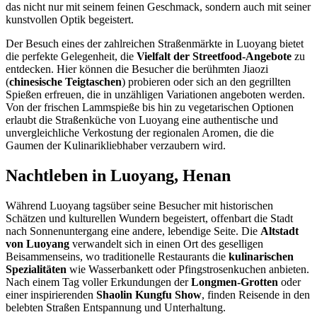
das nicht nur mit seinem feinen Geschmack, sondern auch mit seiner
kunstvollen Optik begeistert.
Der Besuch eines der zahlreichen Straßenmärkte in Luoyang bietet
die perfekte Gelegenheit, die
Vielfalt der Streetfood-Angebote
zu
entdecken. Hier können die Besucher die berühmten Jiaozi
(
chinesische Teigtaschen
) probieren oder sich an den gegrillten
Spießen erfreuen, die in unzähligen Variationen angeboten werden.
Von der frischen Lammspieße bis hin zu vegetarischen Optionen
erlaubt die Straßenküche von Luoyang eine authentische und
unvergleichliche Verkostung der regionalen Aromen, die die
Gaumen der Kulinarikliebhaber verzaubern wird.
Nachtleben in Luoyang, Henan
Während Luoyang tagsüber seine Besucher mit historischen
Schätzen und kulturellen Wundern begeistert, offenbart die Stadt
nach Sonnenuntergang eine andere, lebendige Seite. Die
Altstadt
von Luoyang
verwandelt sich in einen Ort des geselligen
Beisammenseins, wo traditionelle Restaurants die
kulinarischen
Spezialitäten
wie Wasserbankett oder Pfingstrosenkuchen anbieten.
Nach einem Tag voller Erkundungen der
Longmen-Grotten
oder
einer inspirierenden
Shaolin Kungfu Show
, finden Reisende in den
belebten Straßen Entspannung und Unterhaltung.