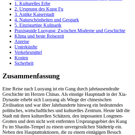
1. Kulturelles Erbe
2. Ursprung des Kung Fu
3. Antike Kaiserstadt
4. Naturschönheiten und Geopark
5. Einzigartige Kulinarik
Praxisguide Luoyang: Zwischen Moderne und Geschichte
Klima und beste Reisezeit
Anreise
Unterkünfte
Verkehrsmittel
Kosten
Sicherheit
Zusammenfassung
Eine Reise nach Luoyang ist ein Gang durch jahrtausendealte
Geschichte im Herzen Chinas. Als einstige Hauptstadt in der Xia-
Dynastie erhebt sich Luoyang als Wiege der chinesischen
Zivilisation und war über Jahrhunderte hinweg ein bedeutendes
politisches, wirtschaftliches und kulturelles Zentrum. Heute lädt die
Stadt mit ihren kulturellen Schätzen, den imposanten Longmen-
Grotten und dem nicht weit entfernten Ursprungsgebiet des Kung
Fu im Shaolin-Tempel zu einem unvergesslichen Städtetrip ein.
Neben den Hauptattraktionen, die zu einem eintägigen Besuch