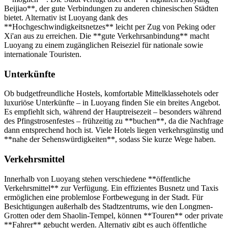
Beijiao**, der gute Verbindungen zu anderen chinesischen Städten
bietet. Alternativ ist Luoyang dank des
**Hochgeschwindigkeitsnetzes** leicht per Zug von Peking oder
Xi'an aus zu erreichen. Die **gute Verkehrsanbindung** macht
Luoyang zu einem zugänglichen Reiseziel für nationale sowie
internationale Touristen.
Unterkünfte
Ob budgetfreundliche Hostels, komfortable Mittelklassehotels oder
luxuriöse Unterkünfte – in Luoyang finden Sie ein breites Angebot.
Es empfiehlt sich, während der Hauptreisezeit – besonders während
des Pfingstrosenfestes – frühzeitig zu **buchen**, da die Nachfrage
dann entsprechend hoch ist. Viele Hotels liegen verkehrsgünstig und
**nahe der Sehenswürdigkeiten**, sodass Sie kurze Wege haben.
Verkehrsmittel
Innerhalb von Luoyang stehen verschiedene **öffentliche
Verkehrsmittel** zur Verfügung. Ein effizientes Busnetz und Taxis
ermöglichen eine problemlose Fortbewegung in der Stadt. Für
Besichtigungen außerhalb des Stadtzentrums, wie den Longmen-
Grotten oder dem Shaolin-Tempel, können **Touren** oder private
**Fahrer** gebucht werden. Alternativ gibt es auch öffentliche