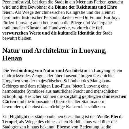
Peonienfestival, bei dem die Stadt in ein Meer aus Farben getaucht
wird und ihre Bewohner die
Blume der Reichtums und Ehre
feiern. Als Wiege der chinesischen Kalligrafie und der Heimat
berühmter historischer Persönlichkeiten wie Du Fu und Bai Juyi,
fördert Luoyang auch heute noch die Pflege und Weitergabe
traditioneller Künste und Handwerke, wodurch die
tief
verwurzelten Werte und die kulturelle Identität
der Stadt
bewahrt bleiben.
Natur und Architektur in Luoyang,
Henan
Die
Verbindung von Natur und Architektur
in Luoyang ist ein
eindrucksvolles Zeugnis der über tausendjährigen Geschichte.
Umgeben von der majestätischen Schönheit des Mangshan-
Gebirges und dem ruhigen Luo-Fluss, bietet Luoyang eine
harmonische Symbiose aus natürlicher Pracht und menschlicher
Schöpfung. Besucher können die sorgfältig gepflegten
chinesischen
Gärten
und die imposanten Überreste alter Stadtmauern
bewundern, die einst das mächtige Kaiserreich schützten.
Ein Highlight der städtebaulichen Gestaltung ist der
Weiße-Pferd-
Tempel
, als Wiege des chinesischen Buddhismus weit über die
Stadtgrenzen hinaus bekannt. Ebenso von Bedeutung ist die