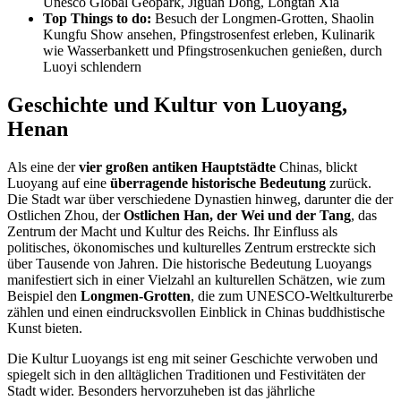
Unesco Global Geopark, Jiguan Dong, Longtan Xia
Top Things to do:
Besuch der Longmen-Grotten, Shaolin
Kungfu Show ansehen, Pfingstrosenfest erleben, Kulinarik
wie Wasserbankett und Pfingstrosenkuchen genießen, durch
Luoyi schlendern
Geschichte und Kultur von Luoyang,
Henan
Als eine der
vier großen antiken Hauptstädte
Chinas, blickt
Luoyang auf eine
überragende historische Bedeutung
zurück.
Die Stadt war über verschiedene Dynastien hinweg, darunter die der
Ostlichen Zhou, der
Ostlichen Han, der Wei und der Tang
, das
Zentrum der Macht und Kultur des Reichs. Ihr Einfluss als
politisches, ökonomisches und kulturelles Zentrum erstreckte sich
über Tausende von Jahren. Die historische Bedeutung Luoyangs
manifestiert sich in einer Vielzahl an kulturellen Schätzen, wie zum
Beispiel den
Longmen-Grotten
, die zum UNESCO-Weltkulturerbe
zählen und einen eindrucksvollen Einblick in Chinas buddhistische
Kunst bieten.
Die Kultur Luoyangs ist eng mit seiner Geschichte verwoben und
spiegelt sich in den alltäglichen Traditionen und Festivitäten der
Stadt wider. Besonders hervorzuheben ist das jährliche