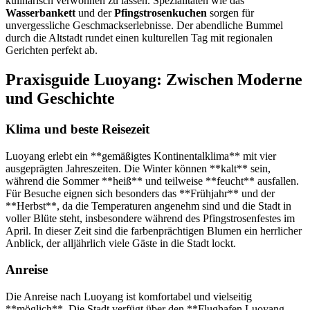
kulinarisch verwöhnen zu lassen. Spezialitäten wie das
Wasserbankett
und der
Pfingstrosenkuchen
sorgen für
unvergessliche Geschmackserlebnisse. Der abendliche Bummel
durch die Altstadt rundet einen kulturellen Tag mit regionalen
Gerichten perfekt ab.
Praxisguide Luoyang: Zwischen Moderne
und Geschichte
Klima und beste Reisezeit
Luoyang erlebt ein **gemäßigtes Kontinentalklima** mit vier
ausgeprägten Jahreszeiten. Die Winter können **kalt** sein,
während die Sommer **heiß** und teilweise **feucht** ausfallen.
Für Besuche eignen sich besonders das **Frühjahr** und der
**Herbst**, da die Temperaturen angenehm sind und die Stadt in
voller Blüte steht, insbesondere während des Pfingstrosenfestes im
April. In dieser Zeit sind die farbenprächtigen Blumen ein herrlicher
Anblick, der alljährlich viele Gäste in die Stadt lockt.
Anreise
Die Anreise nach Luoyang ist komfortabel und vielseitig
**möglich**. Die Stadt verfügt über den **Flughafen Luoyang