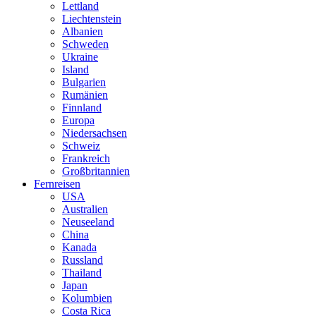
Lettland
Liechtenstein
Albanien
Schweden
Ukraine
Island
Bulgarien
Rumänien
Finnland
Europa
Niedersachsen
Schweiz
Frankreich
Großbritannien
Fernreisen
USA
Australien
Neuseeland
China
Kanada
Russland
Thailand
Japan
Kolumbien
Costa Rica