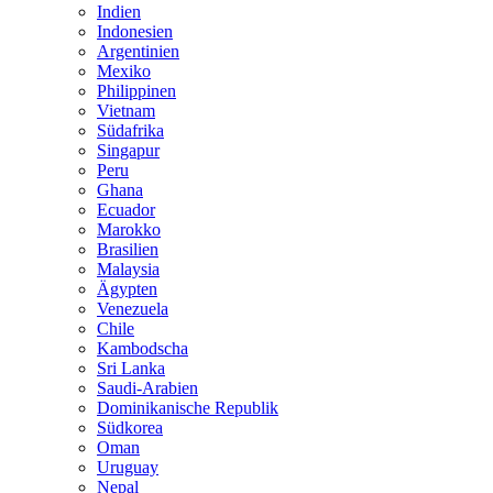
Indien
Indonesien
Argentinien
Mexiko
Philippinen
Vietnam
Südafrika
Singapur
Peru
Ghana
Ecuador
Marokko
Brasilien
Malaysia
Ägypten
Venezuela
Chile
Kambodscha
Sri Lanka
Saudi-Arabien
Dominikanische Republik
Südkorea
Oman
Uruguay
Nepal