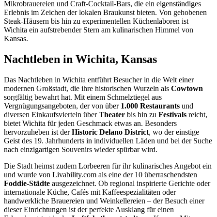
Mikrobrauereien und Craft-Cocktail-Bars, die ein eigenständiges
Erlebnis im Zeichen der lokalen Braukunst bieten. Von gehobenen
Steak-Häusern bis hin zu experimentellen Küchenlaboren ist
Wichita ein aufstrebender Stern am kulinarischen Himmel von
Kansas.
Nachtleben in Wichita, Kansas
Das Nachtleben in Wichita entführt Besucher in die Welt einer
modernen Großstadt, die ihre historischen Wurzeln als
Cowtown
sorgfältig bewahrt hat. Mit einem Schmelztiegel aus
Vergnügungsangeboten, der von über
1.000 Restaurants
und
diversen Einkaufsvierteln über
Theater
bis hin zu
Festivals
reicht,
bietet Wichita für jeden Geschmack etwas an. Besonders
hervorzuheben ist der
Historic Delano District
, wo der einstige
Geist des 19. Jahrhunderts in individuellen Läden und bei der Suche
nach einzigartigen Souvenirs wieder spürbar wird.
Die Stadt heimst zudem Lorbeeren für ihr kulinarisches Angebot ein
und wurde von Livability.com als eine der 10 überraschendsten
Foddie-Städte
ausgezeichnet. Ob regional inspirierte Gerichte oder
internationale Küche, Cafés mit Kaffeespezialitäten oder
handwerkliche Brauereien und Weinkellereien – der Besuch einer
dieser Einrichtungen ist der perfekte Ausklang für einen