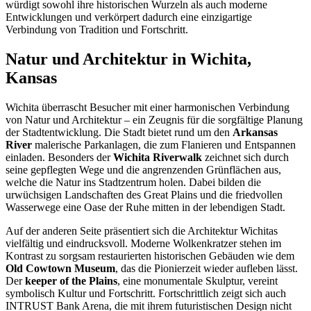
würdigt sowohl ihre historischen Wurzeln als auch moderne
Entwicklungen und verkörpert dadurch eine einzigartige
Verbindung von Tradition und Fortschritt.
Natur und Architektur in Wichita,
Kansas
Wichita überrascht Besucher mit einer harmonischen Verbindung
von Natur und Architektur – ein Zeugnis für die sorgfältige Planung
der Stadtentwicklung. Die Stadt bietet rund um den
Arkansas
River
malerische Parkanlagen, die zum Flanieren und Entspannen
einladen. Besonders der
Wichita Riverwalk
zeichnet sich durch
seine gepflegten Wege und die angrenzenden Grünflächen aus,
welche die Natur ins Stadtzentrum holen. Dabei bilden die
urwüchsigen Landschaften des Great Plains und die friedvollen
Wasserwege eine Oase der Ruhe mitten in der lebendigen Stadt.
Auf der anderen Seite präsentiert sich die Architektur Wichitas
vielfältig und eindrucksvoll. Moderne Wolkenkratzer stehen im
Kontrast zu sorgsam restaurierten historischen Gebäuden wie dem
Old Cowtown Museum
, das die Pionierzeit wieder aufleben lässt.
Der
keeper of the Plains
, eine monumentale Skulptur, vereint
symbolisch Kultur und Fortschritt. Fortschrittlich zeigt sich auch
INTRUST Bank Arena, die mit ihrem futuristischen Design nicht