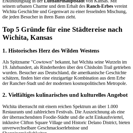
Erkundungstag in der
Luftfahrthauptstadt
von Kansas. Mit
seinem urbanen Charme und dem Erhalt des
Ranch-Erbes
vereint
Wichita Geschichte und Gegenwart zu einer fesselnden Mischung,
die jeden Besucher in ihren Bann zieht.
Top 5 Gründe für eine Städtereise nach
Wichita, Kansas
1. Historisches Herz des Wilden Westens
Als Spitzname "Cowtown" bekannt, hat Wichita seine Wurzeln im
19. Jahrhundert, als Rinderherden über den Chisholm Trail getrieben
wurden. Besucher aus Deutschland, die amerikanische Geschichte
schätzen, finden hier eine einzigartige Kombination aus dem Erbe
der Rancher-Stadt und der modernen kosmopolitischen Metropole.
2. Vielfältiges kulinarisches und kulturelles Angebot
Wichita überrascht mit einem reichen Spektrum an über 1.000
Restaurants und zahlreichen Festivals. Die Auszeichnung als eine
der überraschendsten Foodie-Städte und die acht Einkaufsviertel,
inklusive Clifton Square Village und Historic Delano District, bieten
unverwechselbare Geschmackserlebnisse und