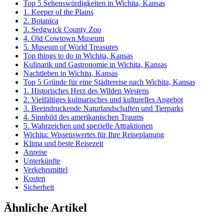
Top 5 Sehenswürdigkeiten in Wichita, Kansas
1. Keeper of the Plains
2. Botanica
3. Sedgwick County Zoo
4. Old Cowtown Museum
5. Museum of World Treasures
Top things to do in Wichita, Kansas
Kulinarik und Gastronomie in Wichita, Kansas
Nachtleben in Wichita, Kansas
Top 5 Gründe für eine Städtereise nach Wichita, Kansas
1. Historisches Herz des Wilden Westens
2. Vielfältiges kulinarisches und kulturelles Angebot
3. Beeindruckende Naturlandschaften und Tierparks
4. Sinnbild des amerikanischen Traums
5. Wahrzeichen und spezielle Attraktionen
Wichita: Wissenswertes für Ihre Reiseplanung
Klima und beste Reisezeit
Anreise
Unterkünfte
Verkehrsmittel
Kosten
Sicherheit
Ähnliche Artikel