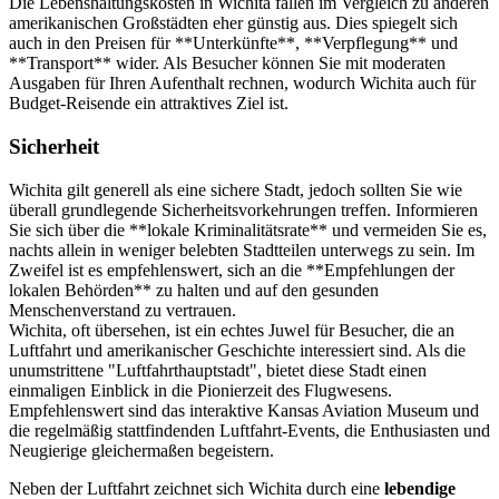
Die Lebenshaltungskosten in Wichita fallen im Vergleich zu anderen
amerikanischen Großstädten eher günstig aus. Dies spiegelt sich
auch in den Preisen für **Unterkünfte**, **Verpflegung** und
**Transport** wider. Als Besucher können Sie mit moderaten
Ausgaben für Ihren Aufenthalt rechnen, wodurch Wichita auch für
Budget-Reisende ein attraktives Ziel ist.
Sicherheit
Wichita gilt generell als eine sichere Stadt, jedoch sollten Sie wie
überall grundlegende Sicherheitsvorkehrungen treffen. Informieren
Sie sich über die **lokale Kriminalitätsrate** und vermeiden Sie es,
nachts allein in weniger belebten Stadtteilen unterwegs zu sein. Im
Zweifel ist es empfehlenswert, sich an die **Empfehlungen der
lokalen Behörden** zu halten und auf den gesunden
Menschenverstand zu vertrauen.
Wichita, oft übersehen, ist ein echtes Juwel für Besucher, die an
Luftfahrt und amerikanischer Geschichte interessiert sind. Als die
unumstrittene "Luftfahrthauptstadt", bietet diese Stadt einen
einmaligen Einblick in die Pionierzeit des Flugwesens.
Empfehlenswert sind das interaktive Kansas Aviation Museum und
die regelmäßig stattfindenden Luftfahrt-Events, die Enthusiasten und
Neugierige gleichermaßen begeistern.
Neben der Luftfahrt zeichnet sich Wichita durch eine
lebendige