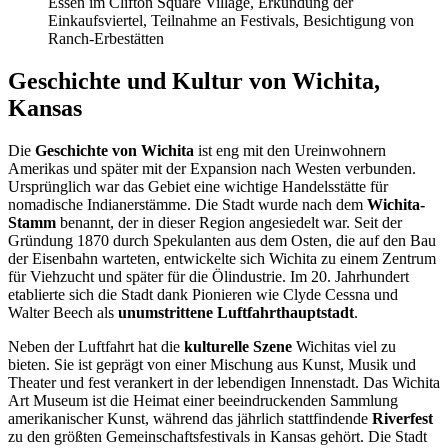
Essen im Clifton Square Village, Erkundung der
Einkaufsviertel, Teilnahme an Festivals, Besichtigung von
Ranch-Erbestätten
Geschichte und Kultur von Wichita,
Kansas
Die
Geschichte von Wichita
ist eng mit den Ureinwohnern
Amerikas und später mit der Expansion nach Westen verbunden.
Ursprünglich war das Gebiet eine wichtige Handelsstätte für
nomadische Indianerstämme. Die Stadt wurde nach dem
Wichita-
Stamm
benannt, der in dieser Region angesiedelt war. Seit der
Gründung 1870 durch Spekulanten aus dem Osten, die auf den Bau
der Eisenbahn warteten, entwickelte sich Wichita zu einem Zentrum
für Viehzucht und später für die Ölindustrie. Im 20. Jahrhundert
etablierte sich die Stadt dank Pionieren wie Clyde Cessna und
Walter Beech als
unumstrittene Luftfahrthauptstadt
.
Neben der Luftfahrt hat die
kulturelle Szene
Wichitas viel zu
bieten. Sie ist geprägt von einer Mischung aus Kunst, Musik und
Theater und fest verankert in der lebendigen Innenstadt. Das Wichita
Art Museum ist die Heimat einer beeindruckenden Sammlung
amerikanischer Kunst, während das jährlich stattfindende
Riverfest
zu den größten Gemeinschaftsfestivals in Kansas gehört. Die Stadt