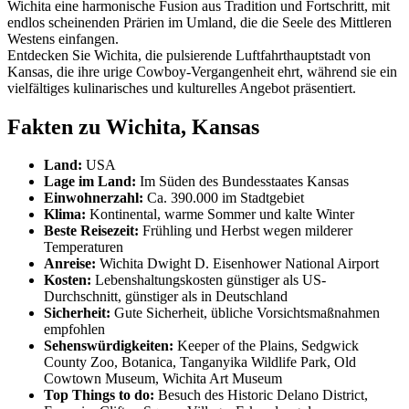
Wichita eine harmonische Fusion aus Tradition und Fortschritt, mit
endlos scheinenden Prärien im Umland, die die Seele des Mittleren
Westens einfangen.
Entdecken Sie Wichita, die pulsierende Luftfahrthauptstadt von
Kansas, die ihre urige Cowboy-Vergangenheit ehrt, während sie ein
vielfältiges kulinarisches und kulturelles Angebot präsentiert.
Fakten zu Wichita, Kansas
Land:
USA
Lage im Land:
Im Süden des Bundesstaates Kansas
Einwohnerzahl:
Ca. 390.000 im Stadtgebiet
Klima:
Kontinental, warme Sommer und kalte Winter
Beste Reisezeit:
Frühling und Herbst wegen milderer
Temperaturen
Anreise:
Wichita Dwight D. Eisenhower National Airport
Kosten:
Lebenshaltungskosten günstiger als US-
Durchschnitt, günstiger als in Deutschland
Sicherheit:
Gute Sicherheit, übliche Vorsichtsmaßnahmen
empfohlen
Sehenswürdigkeiten:
Keeper of the Plains, Sedgwick
County Zoo, Botanica, Tanganyika Wildlife Park, Old
Cowtown Museum, Wichita Art Museum
Top Things to do:
Besuch des Historic Delano District,