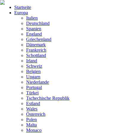
Startseite
Europa
Italien
Deutschland
Spanien
England
Griechenland
Dänemark
Frankreich
Schottland
Irland
Schweiz
Belgien
Ungarn
Niederlande
Portugal
Türkei
Tschechische Republik
Estland
Wales
Österreich
Polen
Malta
Monaco