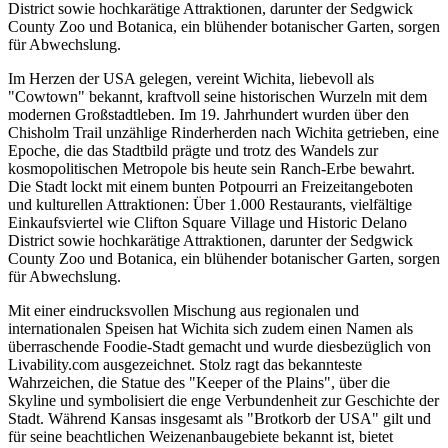
District sowie hochkarätige Attraktionen, darunter der Sedgwick
County Zoo und Botanica, ein blühender botanischer Garten, sorgen
für Abwechslung.
Im Herzen der USA gelegen, vereint Wichita, liebevoll als
"Cowtown" bekannt, kraftvoll seine historischen Wurzeln mit dem
modernen Großstadtleben. Im 19. Jahrhundert wurden über den
Chisholm Trail unzählige Rinderherden nach Wichita getrieben, eine
Epoche, die das Stadtbild prägte und trotz des Wandels zur
kosmopolitischen Metropole bis heute sein Ranch-Erbe bewahrt.
Die Stadt lockt mit einem bunten Potpourri an Freizeitangeboten
und kulturellen Attraktionen: Über 1.000 Restaurants, vielfältige
Einkaufsviertel wie Clifton Square Village und Historic Delano
District sowie hochkarätige Attraktionen, darunter der Sedgwick
County Zoo und Botanica, ein blühender botanischer Garten, sorgen
für Abwechslung.
Mit einer eindrucksvollen Mischung aus regionalen und
internationalen Speisen hat Wichita sich zudem einen Namen als
überraschende Foodie-Stadt gemacht und wurde diesbezüglich von
Livability.com ausgezeichnet. Stolz ragt das bekannteste
Wahrzeichen, die Statue des "Keeper of the Plains", über die
Skyline und symbolisiert die enge Verbundenheit zur Geschichte der
Stadt. Während Kansas insgesamt als "Brotkorb der USA" gilt und
für seine beachtlichen Weizenanbaugebiete bekannt ist, bietet