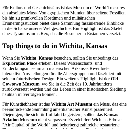
Für Kultur- und Geschichtsfans ist das Museum of World Treasures
ein absolutes Muss. Von ägyptischen Mumien über seltene Fossilien
bis hin zu prunkvollen Kostümen und militärischen
Erinnerungsstücken bietet diese Sammlung faszinierende Einblicke
in die Schätze unserer Weltgeschichte. Ein Highlight ist das Skelett
eines Tyrannosaurus Rex, das die Besucher in Erstaunen versetzt.
Top things to do in Wichita, Kansas
Wenn Sie
Wichita, Kansas
besuchen, sollten Sie unbedingt das
Exploration Place
erleben. Dieses Wissenschafts- und
Entdeckungsmuseum am malerischen Arkansas River bietet
interaktive Ausstellungen für alle Altersgruppen und fasziniert mit
seinem futuristischen Design. Ein weiteres Highlight ist der
Old
Cowtown Museum
, wo Sie in die Zeit des 19. Jahrhunderts
zurückversetzt werden und das Leben in einer historischen Siedlung
hautnah mitverfolgen können.
Für Kunstliebhaber ist das
Wichita Art Museum
ein Muss, das eine
beeindruckende Sammlung amerikanischer Kunst präsentiert.
Diejenigen, die sich für Luftfahrt begeistern, sollten das
Kansas
Aviation Museum
nicht verpassen. Es zelebriert Wichitas Erbe als
"Air Capital of the World" und beherbergt zahlreiche restaurierte