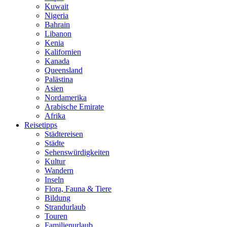
Kuwait
Nigeria
Bahrain
Libanon
Kenia
Kalifornien
Kanada
Queensland
Palästina
Asien
Nordamerika
Arabische Emirate
Afrika
Reisetipps
Städtereisen
Städte
Sehenswürdigkeiten
Kultur
Wandern
Inseln
Flora, Fauna & Tiere
Bildung
Strandurlaub
Touren
Familienurlaub