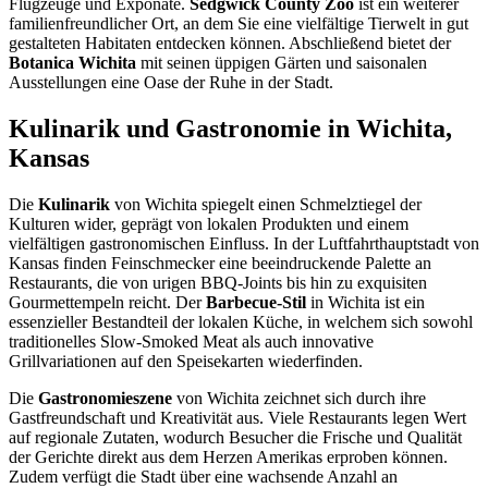
Flugzeuge und Exponate.
Sedgwick County Zoo
ist ein weiterer
familienfreundlicher Ort, an dem Sie eine vielfältige Tierwelt in gut
gestalteten Habitaten entdecken können. Abschließend bietet der
Botanica Wichita
mit seinen üppigen Gärten und saisonalen
Ausstellungen eine Oase der Ruhe in der Stadt.
Kulinarik und Gastronomie in Wichita,
Kansas
Die
Kulinarik
von Wichita spiegelt einen Schmelztiegel der
Kulturen wider, geprägt von lokalen Produkten und einem
vielfältigen gastronomischen Einfluss. In der Luftfahrthauptstadt von
Kansas finden Feinschmecker eine beeindruckende Palette an
Restaurants, die von urigen BBQ-Joints bis hin zu exquisiten
Gourmettempeln reicht. Der
Barbecue-Stil
in Wichita ist ein
essenzieller Bestandteil der lokalen Küche, in welchem sich sowohl
traditionelles Slow-Smoked Meat als auch innovative
Grillvariationen auf den Speisekarten wiederfinden.
Die
Gastronomieszene
von Wichita zeichnet sich durch ihre
Gastfreundschaft und Kreativität aus. Viele Restaurants legen Wert
auf regionale Zutaten, wodurch Besucher die Frische und Qualität
der Gerichte direkt aus dem Herzen Amerikas erproben können.
Zudem verfügt die Stadt über eine wachsende Anzahl an