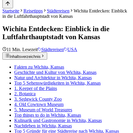
Startseite
Reisetipps
Städtereisen
Wichita Entdecken: Einblick
in die Luftfahrthauptstadt von Kansas
Wichita Entdecken: Einblick in die
Luftfahrthauptstadt von Kansas
11
Min. Lesezeit
Städtereisen
USA
Inhaltsverzeichnis
Fakten zu Wichita, Kansas
Geschichte und Kultur von Wichita, Kansas
Natur und Architektur in Wichita, Kansas
Top 5 Sehenswürdigkeiten in Wichita, Kansas
1. Keeper of the Plains
2. Botanica
3. Sedgwick County Zoo
4. Old Cowtown Museum
5. Museum of World Treasures
Top things to do in Wichita, Kansas
Kulinarik und Gastronomie in Wichita, Kansas
Nachtleben in Wichita, Kansas
Top 5 Gründe für eine Städtereise nach Wichita, Kansas