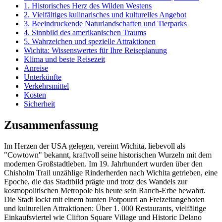
1. Historisches Herz des Wilden Westens
2. Vielfältiges kulinarisches und kulturelles Angebot
3. Beeindruckende Naturlandschaften und Tierparks
4. Sinnbild des amerikanischen Traums
5. Wahrzeichen und spezielle Attraktionen
Wichita: Wissenswertes für Ihre Reiseplanung
Klima und beste Reisezeit
Anreise
Unterkünfte
Verkehrsmittel
Kosten
Sicherheit
Zusammenfassung
Im Herzen der USA gelegen, vereint Wichita, liebevoll als
"Cowtown" bekannt, kraftvoll seine historischen Wurzeln mit dem
modernen Großstadtleben. Im 19. Jahrhundert wurden über den
Chisholm Trail unzählige Rinderherden nach Wichita getrieben, eine
Epoche, die das Stadtbild prägte und trotz des Wandels zur
kosmopolitischen Metropole bis heute sein Ranch-Erbe bewahrt.
Die Stadt lockt mit einem bunten Potpourri an Freizeitangeboten
und kulturellen Attraktionen: Über 1. 000 Restaurants, vielfältige
Einkaufsviertel wie Clifton Square Village und Historic Delano