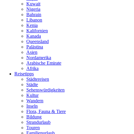
Kuwait
Nigeria
Bahrain
Libanon
Kenia
Kalifornien
Kanada
Queensland
Palästina
Asien
Nordamerika
Arabische Emirate
Afrika
Reisetipps
Städtereisen
Städte
Sehenswürdigkeiten
Kultur
Wandern
Inseln
Flora, Fauna & Tiere
Bildung
Strandurlaub
Touren
Familienurlaub