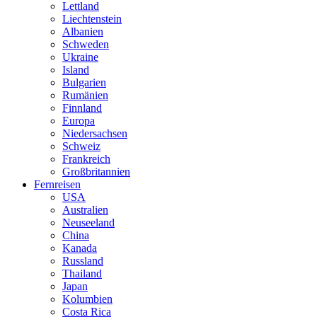
Lettland
Liechtenstein
Albanien
Schweden
Ukraine
Island
Bulgarien
Rumänien
Finnland
Europa
Niedersachsen
Schweiz
Frankreich
Großbritannien
Fernreisen
USA
Australien
Neuseeland
China
Kanada
Russland
Thailand
Japan
Kolumbien
Costa Rica