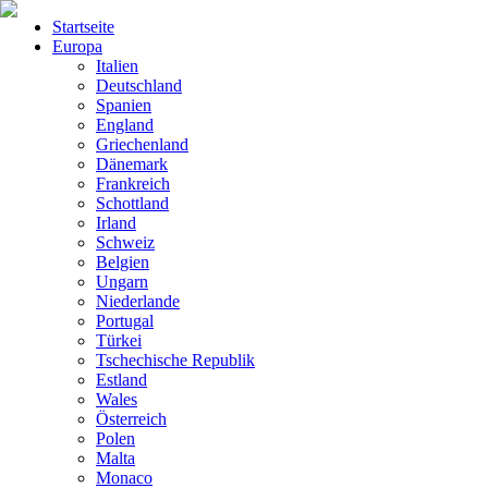
Startseite
Europa
Italien
Deutschland
Spanien
England
Griechenland
Dänemark
Frankreich
Schottland
Irland
Schweiz
Belgien
Ungarn
Niederlande
Portugal
Türkei
Tschechische Republik
Estland
Wales
Österreich
Polen
Malta
Monaco