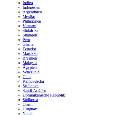
Indien
Indonesien
Argentinien
Mexiko
Philippinen
Vietnam
Südafrika
Singapur
Peru
Ghana
Ecuador
Marokko
Brasilien
Malaysia
Ägypten
Venezuela
Chile
Kambodscha
Sri Lanka
Saudi-Arabien
Dominikanische Republik
Südkorea
Oman
Uruguay
Nepal