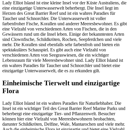
Lady Elliot Island ist eine kleine Insel vor der Küste Australiens, die
eine einzigartige Unterwasserwelt beherbergt. Die Insel liegt im
Herzen des Great Barrier Reef und ist ein wahres Paradies für
Taucher und Schnorchler. Die Unterwasserwelt ist voller
farbenfroher Fische, Korallen und anderer Meeresbewohner. Es gibt
eine Vielzahl von verschiedenen Arten von Fischen, die in den
Gewässern rund um die Insel leben. Einige der bekanntesten Arten
sind Clownfische, Schildkröten, Rochen, Seepferdchen und viele
mehr. Die Korallen sind ebenfalls sehr farbenfroh und bieten ein
spektakuläres Schauspiel. Es gibt auch eine Vielzahl von
verschiedenen Arten von Seegraswiesen, die ein wichtiger
Lebensraum für viele Meeresbewohner sind. Lady Elliot Island ist
ein wahres Paradies für Taucher und Schnorchler und bietet eine
einzigartige Unterwasserwelt, die es zu erkunden gilt.
Einheimische Tierwelt und einzigartige
Flora
Lady Elliot Island ist ein wahres Paradies für Naturliebhaber. Die
Insel ist ein wichtiger Teil des Great Barrier Reef Marine Parks und
beherbergt eine einzigartige Tier- und Pflanzenwelt. Besucher
können hier eine Vielzahl von Meeresbewohnern beobachten,
darunter Schildkröten, Delfine, Wale, Mantarochen und viele mehr.
Auch die einheimische Flora ist einzigartig und bietet eine Vielzahl