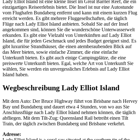
Lady Elliot Island ist eine kleine Insel im Great Barrier Reef, die ein
einzigartiges Reiseerlebnis bietet. Die Insel ist nur eine Autostunde
vom Flughafen Bundaberg entfernt und kann mit einem kurzen Flug
erreicht werden. Es gibt mehrere Fluggesellschaften, die täglich
Flüge nach Lady Elliot Island anbieten. Sobald Sie auf der Insel
angekommen sind, können Sie die wunderschöne Unterwasserwelt
erkunden. Es gibt eine Vielzahl von Unterkünften auf Lady Elliot
Island, die für jeden Geschmack und jedes Budget geeignet sind. Es
gibt luxuriöse Strandhäuser, die einen atemberaubenden Blick auf
das Meer bieten, sowie einfache Zimmer, die eine einfache
Unterkunft bieten. Es gibt auch einige Campingplätze, die eine
preiswerte Unterkunft bieten. Egal, welche Art von Unterkunft Sie
wählen, Sie werden ein unvergessliches Erlebnis auf Lady Elliot
Island haben.
Wegbeschreibung Lady Elliot Island
Mit dem Auto: Der Bruce Highway führt von Brisbane nach Hervey
Bay und Bundaberg und dauert etwa 4 Stunden, von wo aus Sie
Anschlussflüge nach Lady Elliot Island nehmen können, die täglich
abfliegen. Mit dem Tilt-Zug: Queensland Rail betreibt einen Tilt
Train, der täglich zwischen Bundaberg und Brisbane verkehrt.
Adresse:
Lady Elliot Island is a coral cay situated at the southern tip of the