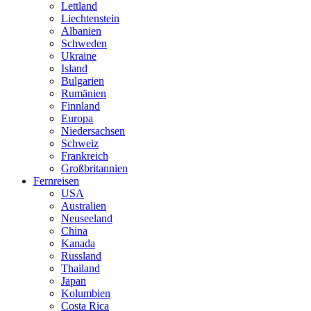
Lettland
Liechtenstein
Albanien
Schweden
Ukraine
Island
Bulgarien
Rumänien
Finnland
Europa
Niedersachsen
Schweiz
Frankreich
Großbritannien
Fernreisen
USA
Australien
Neuseeland
China
Kanada
Russland
Thailand
Japan
Kolumbien
Costa Rica