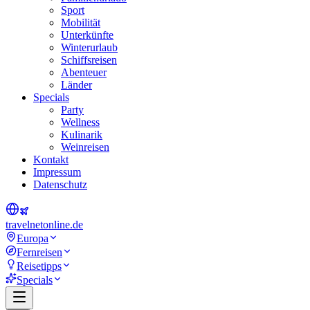
Sport
Mobilität
Unterkünfte
Winterurlaub
Schiffsreisen
Abenteuer
Länder
Specials
Party
Wellness
Kulinarik
Weinreisen
Kontakt
Impressum
Datenschutz
travel
net
online.de
Europa
Fernreisen
Reisetipps
Specials