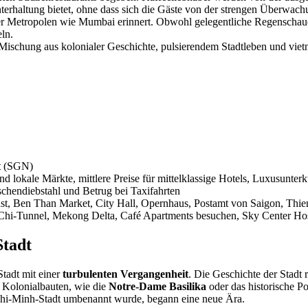
erhaltung bietet, ohne dass sich die Gäste von der strengen Überwachun
ärer Metropolen wie Mumbai erinnert. Obwohl gelegentliche Regenschaue
ln.
 Mischung aus kolonialer Geschichte, pulsierendem Stadtleben und vietna
t
(SGN)
d lokale Märkte, mittlere Preise für mittelklassige Hotels, Luxusunterk
schendiebstahl und Betrug bei Taxifahrten
t, Ben Than Market, City Hall, Opernhaus, Postamt von Saigon, Thi
 Chi-Tunnel, Mekong Delta, Café Apartments besuchen, Sky Center Host
Stadt
tadt mit einer
turbulenten Vergangenheit
. Die Geschichte der Stadt 
e Kolonialbauten, wie die
Notre-Dame Basilika
oder das historische P
o-Chi-Minh-Stadt umbenannt wurde, begann eine neue Ära.