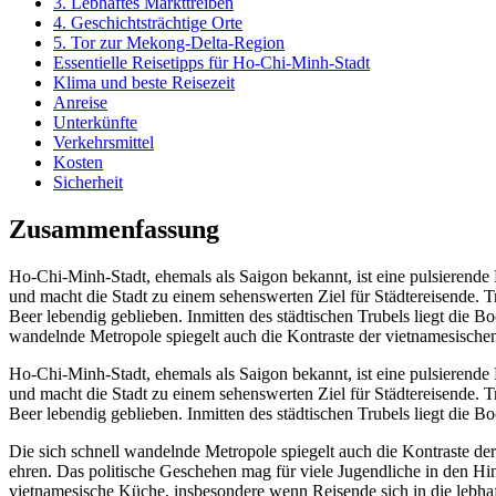
3. Lebhaftes Markttreiben
4. Geschichtsträchtige Orte
5. Tor zur Mekong-Delta-Region
Essentielle Reisetipps für Ho-Chi-Minh-Stadt
Klima und beste Reisezeit
Anreise
Unterkünfte
Verkehrsmittel
Kosten
Sicherheit
Zusammenfassung
Ho-Chi-Minh-Stadt, ehemals als Saigon bekannt, ist eine pulsierende 
und macht die Stadt zu einem sehenswerten Ziel für Städtereisende
Beer lebendig geblieben. Inmitten des städtischen Trubels liegt die Boo
wandelnde Metropole spiegelt auch die Kontraste der vietnamesischen 
Ho-Chi-Minh-Stadt, ehemals als Saigon bekannt, ist eine pulsierende 
und macht die Stadt zu einem sehenswerten Ziel für Städtereisende
Beer lebendig geblieben. Inmitten des städtischen Trubels liegt die Boo
Die sich schnell wandelnde Metropole spiegelt auch die Kontraste der
ehren. Das politische Geschehen mag für viele Jugendliche in den Hin
vietnamesische Küche, insbesondere wenn Reisende sich in die lebhaf