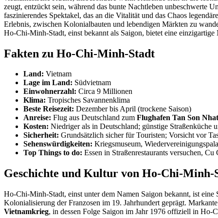
zeugt, entzückt sein, während das bunte Nachtleben unbeschwerte Unt
faszinierendes Spektakel, das an die Vitalität und das Chaos legend
Erlebnis, zwischen Kolonialbauten und lebendigen Märkten zu wande
Ho-Chi-Minh-Stadt, einst bekannt als Saigon, bietet eine einzigartige
Fakten zu Ho-Chi-Minh-Stadt
Land:
Vietnam
Lage im Land:
Südvietnam
Einwohnerzahl:
Circa 9 Millionen
Klima:
Tropisches Savannenklima
Beste Reisezeit:
Dezember bis April (trockene Saison)
Anreise:
Flug aus Deutschland zum
Flughafen Tan Son Nha
Kosten:
Niedriger als in Deutschland; günstige Straßenküche un
Sicherheit:
Grundsätzlich sicher für Touristen; Vorsicht vor Ta
Sehenswürdigkeiten:
Kriegsmuseum, Wiedervereinigungspalas
Top Things to do:
Essen in Straßenrestaurants versuchen, Cu
Geschichte und Kultur von Ho-Chi-Minh-
Ho-Chi-Minh-Stadt, einst unter dem Namen Saigon bekannt, ist eine S
Kolonialisierung der Franzosen im 19. Jahrhundert geprägt. Markant
Vietnamkrieg
, in dessen Folge Saigon im Jahr 1976 offiziell in H