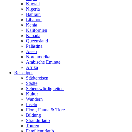
Kuwait
Nigeria
Bahrain
Libanon
Kenia
Kalifornien
Kanada
Queensland
Palästina
Asien
Nordamerika
Arabische Emirate
Afrika
Reisetipps
Städtereisen
Städte
Sehenswürdigkeiten
Kultur
Wandern
Inseln
Flora, Fauna & Tiere
Bildung
Strandurlaub
Touren
Familienurlaub