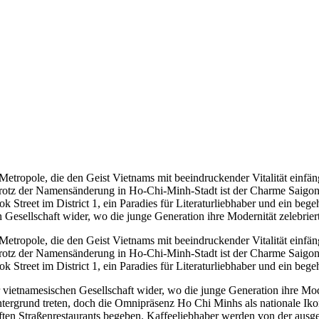
Metropole, die den Geist Vietnams mit beeindruckender Vitalität einfän
. Trotz der Namensänderung in Ho-Chi-Minh-Stadt ist der Charme Saig
k Street im District 1, ein Paradies für Literaturliebhaber und ein bege
Gesellschaft wider, wo die junge Generation ihre Modernität zelebriert
Metropole, die den Geist Vietnams mit beeindruckender Vitalität einfän
. Trotz der Namensänderung in Ho-Chi-Minh-Stadt ist der Charme Saig
k Street im District 1, ein Paradies für Literaturliebhaber und ein bege
 vietnamesischen Gesellschaft wider, wo die junge Generation ihre Moder
tergrund treten, doch die Omnipräsenz Ho Chi Minhs als nationale Ikone
ten Straßenrestaurants begeben. Kaffeeliebhaber werden von der ausge