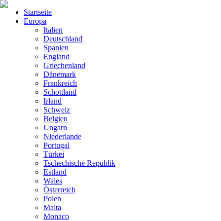
Startseite
Europa
Italien
Deutschland
Spanien
England
Griechenland
Dänemark
Frankreich
Schottland
Irland
Schweiz
Belgien
Ungarn
Niederlande
Portugal
Türkei
Tschechische Republik
Estland
Wales
Österreich
Polen
Malta
Monaco