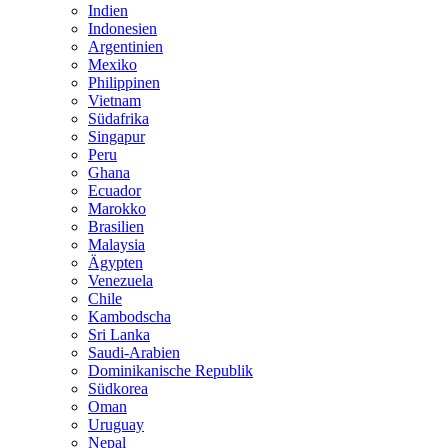
Indien
Indonesien
Argentinien
Mexiko
Philippinen
Vietnam
Südafrika
Singapur
Peru
Ghana
Ecuador
Marokko
Brasilien
Malaysia
Ägypten
Venezuela
Chile
Kambodscha
Sri Lanka
Saudi-Arabien
Dominikanische Republik
Südkorea
Oman
Uruguay
Nepal