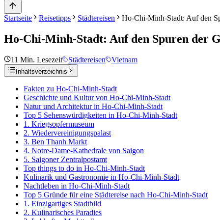
Startseite
Reisetipps
Städtereisen
Ho-Chi-Minh-Stadt: Auf den Sp
Ho-Chi-Minh-Stadt: Auf den Spuren der G
11
Min. Lesezeit
Städtereisen
Vietnam
Inhaltsverzeichnis
Fakten zu Ho-Chi-Minh-Stadt
Geschichte und Kultur von Ho-Chi-Minh-Stadt
Natur und Architektur in Ho-Chi-Minh-Stadt
Top 5 Sehenswürdigkeiten in Ho-Chi-Minh-Stadt
1. Kriegsopfermuseum
2. Wiedervereinigungspalast
3. Ben Thanh Markt
4. Notre-Dame-Kathedrale von Saigon
5. Saigoner Zentralpostamt
Top things to do in Ho-Chi-Minh-Stadt
Kulinarik und Gastronomie in Ho-Chi-Minh-Stadt
Nachtleben in Ho-Chi-Minh-Stadt
Top 5 Gründe für eine Städtereise nach Ho-Chi-Minh-Stadt
1. Einzigartiges Stadtbild
2. Kulinarisches Paradies