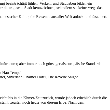
g beeinträchtigt fühlen. Verkehr und Stadtleben bilden ein
r die tropische Stadt kennzeichnen, schmälern sie keineswegs das
mesischer Kultur, die Reisende aus aller Welt anlockt und fasziniert.
ünfte teurer, aber immer noch günstiger als europäische Standards
en Hau Tempel
el, Silverland Charner Hotel, The Reverie Saigon
reicht bis in die Khmer-Zeit zurück, wurde jedoch erheblich durch die
ostamt, zeugen noch heute von diesem Erbe. Nach dem