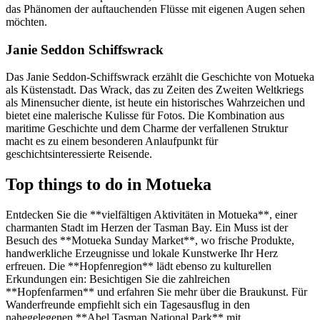
das Phänomen der auftauchenden Flüsse mit eigenen Augen sehen
möchten.
Janie Seddon Schiffswrack
Das Janie Seddon-Schiffswrack erzählt die Geschichte von Motueka
als Küstenstadt. Das Wrack, das zu Zeiten des Zweiten Weltkriegs
als Minensucher diente, ist heute ein historisches Wahrzeichen und
bietet eine malerische Kulisse für Fotos. Die Kombination aus
maritime Geschichte und dem Charme der verfallenen Struktur
macht es zu einem besonderen Anlaufpunkt für
geschichtsinteressierte Reisende.
Top things to do in Motueka
Entdecken Sie die **vielfältigen Aktivitäten in Motueka**, einer
charmanten Stadt im Herzen der Tasman Bay. Ein Muss ist der
Besuch des **Motueka Sunday Market**, wo frische Produkte,
handwerkliche Erzeugnisse und lokale Kunstwerke Ihr Herz
erfreuen. Die **Hopfenregion** lädt ebenso zu kulturellen
Erkundungen ein: Besichtigen Sie die zahlreichen
**Hopfenfarmen** und erfahren Sie mehr über die Braukunst. Für
Wanderfreunde empfiehlt sich ein Tagesausflug in den
nahegelegenen **Abel Tasman National Park** mit