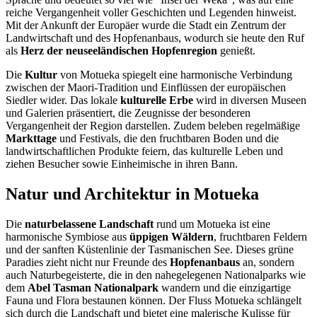
reiche Vergangenheit voller Geschichten und Legenden hinweist.
Mit der Ankunft der Europäer wurde die Stadt ein Zentrum der
Landwirtschaft und des Hopfenanbaus, wodurch sie heute den Ruf
als
Herz der neuseeländischen Hopfenregion
genießt.
Die
Kultur
von Motueka spiegelt eine harmonische Verbindung
zwischen der Maori-Tradition und Einflüssen der europäischen
Siedler wider. Das lokale
kulturelle Erbe
wird in diversen Museen
und Galerien präsentiert, die Zeugnisse der besonderen
Vergangenheit der Region darstellen. Zudem beleben regelmäßige
Markttage
und Festivals, die den fruchtbaren Boden und die
landwirtschaftlichen Produkte feiern, das kulturelle Leben und
ziehen Besucher sowie Einheimische in ihren Bann.
Natur und Architektur in Motueka
Die
naturbelassene Landschaft
rund um Motueka ist eine
harmonische Symbiose aus
üppigen Wäldern
, fruchtbaren Feldern
und der sanften Küstenlinie der Tasmanischen See. Dieses grüne
Paradies zieht nicht nur Freunde des
Hopfenanbaus
an, sondern
auch Naturbegeisterte, die in den nahegelegenen Nationalparks wie
dem
Abel Tasman Nationalpark
wandern und die einzigartige
Fauna und Flora bestaunen können. Der Fluss Motueka schlängelt
sich durch die Landschaft und bietet eine malerische Kulisse für