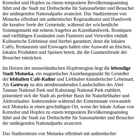
Kernobst und Hopfen zu einem temporären Bevölkerungsanstieg
führt und die Stadt zur Drehscheibe für Saisonarbeiter und Besucher
der umliegenden Nationalparks avanciert. Das Stadtzentrum von
Motueka offenbart mit authentischer Regionalkunst und Handwerk
die kreative Seele der Gemeinde, während der wöchentliche
Sonntagsmarkt mit seinem Angebot an Kunsthandwerk, Boutiquen
und vielfältigen Essständen zum Flanieren und Verweilen einlädt.
Kulinarische Erlebnisse sind hierbei garantiert, denn die lokalen
Cafés, Restaurants und Esswagen halten eine Auswahl an frischen,
lokalen Produkten und Speisen bereit, die die Gaumenfreude der
Besucher entzücken.
Im Herzen der neuseeländischen Hopfenregion liegt die
lebendige
Stadt Motueka
, ein magnetischer Anziehungspunkt für Genießer
der
lebhaften Café-Kultur
und Liebhaber künstlerischer Lebensart.
Als
Gateway
zu den atemberaubenden Landschaften des Abel
Tasman National Park und Kahurangi National Park etabliert,
präsentiert sich die Stadt als perfekte Basis für Naturliebhaber und
Aktivurlauber. Insbesondere während der Erntemonate verwandelt
sich Motueka in einen geschäftigen Ort, wenn der lokale Anbau von
Kernobst und Hopfen zu einem temporären Bevölkerungsanstieg
führt und die Stadt zur Drehscheibe für Saisonarbeiter und Besucher
der umliegenden Nationalparks avanciert.
Das Stadtzentrum von Motueka offenbart mit authentischer