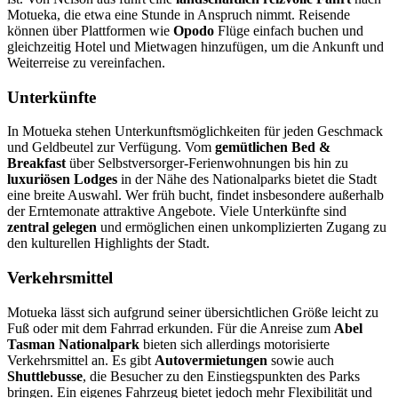
Motueka, die etwa eine Stunde in Anspruch nimmt. Reisende
können über Plattformen wie
Opodo
Flüge einfach buchen und
gleichzeitig Hotel und Mietwagen hinzufügen, um die Ankunft und
Weiterreise zu vereinfachen.
Unterkünfte
In Motueka stehen Unterkunftsmöglichkeiten für jeden Geschmack
und Geldbeutel zur Verfügung. Vom
gemütlichen Bed &
Breakfast
über Selbstversorger-Ferienwohnungen bis hin zu
luxuriösen Lodges
in der Nähe des Nationalparks bietet die Stadt
eine breite Auswahl. Wer früh bucht, findet insbesondere außerhalb
der Erntemonate attraktive Angebote. Viele Unterkünfte sind
zentral gelegen
und ermöglichen einen unkomplizierten Zugang zu
den kulturellen Highlights der Stadt.
Verkehrsmittel
Motueka lässt sich aufgrund seiner übersichtlichen Größe leicht zu
Fuß oder mit dem Fahrrad erkunden. Für die Anreise zum
Abel
Tasman Nationalpark
bieten sich allerdings motorisierte
Verkehrsmittel an. Es gibt
Autovermietungen
sowie auch
Shuttlebusse
, die Besucher zu den Einstiegspunkten des Parks
bringen. Ein eigenes Fahrzeug bietet jedoch mehr Flexibilität und