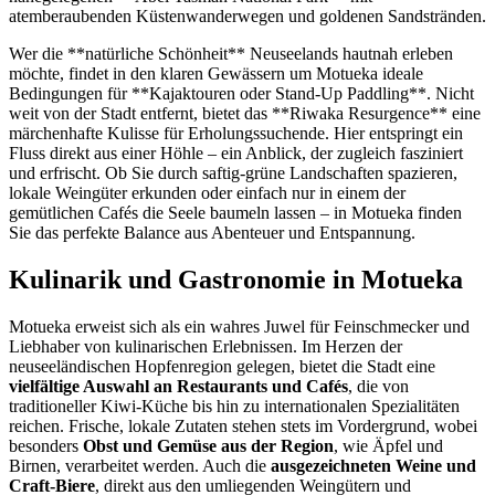
atemberaubenden Küstenwanderwegen und goldenen Sandstränden.
Wer die **natürliche Schönheit** Neuseelands hautnah erleben
möchte, findet in den klaren Gewässern um Motueka ideale
Bedingungen für **Kajaktouren oder Stand-Up Paddling**. Nicht
weit von der Stadt entfernt, bietet das **Riwaka Resurgence** eine
märchenhafte Kulisse für Erholungssuchende. Hier entspringt ein
Fluss direkt aus einer Höhle – ein Anblick, der zugleich fasziniert
und erfrischt. Ob Sie durch saftig-grüne Landschaften spazieren,
lokale Weingüter erkunden oder einfach nur in einem der
gemütlichen Cafés die Seele baumeln lassen – in Motueka finden
Sie das perfekte Balance aus Abenteuer und Entspannung.
Kulinarik und Gastronomie in Motueka
Motueka erweist sich als ein wahres Juwel für Feinschmecker und
Liebhaber von kulinarischen Erlebnissen. Im Herzen der
neuseeländischen Hopfenregion gelegen, bietet die Stadt eine
vielfältige Auswahl an Restaurants und Cafés
, die von
traditioneller Kiwi-Küche bis hin zu internationalen Spezialitäten
reichen. Frische, lokale Zutaten stehen stets im Vordergrund, wobei
besonders
Obst und Gemüse aus der Region
, wie Äpfel und
Birnen, verarbeitet werden. Auch die
ausgezeichneten Weine und
Craft-Biere
, direkt aus den umliegenden Weingütern und