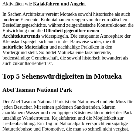
Aktivitäten wie
Kajakfahren und Angeln
.
In Sachen Architektur vereint Motueka sowohl historische als auch
moderne Elemente. Kolonialbauten zeugen von der europäischen
Besiedlungsgeschichte, während zeitgenössische Konstruktionen die
Entwicklung und die
Offenheit gegenüber neuen
Architekturtrends
widerspiegeln. Die entspannte Atmosphäre der
Kleinstadt spiegelt sich auch in der Bauweise wider, die oft
natürliche Materialien
und nachhaltige Praktiken in den
Vordergrund stellt. So bildet Motueka eine faszinierende,
bodenständige Gemeinschaft, die sowohl historisch bewandert als
auch zukunftsorientiert ist.
Top 5 Sehenswürdigkeiten in Motueka
Abel Tasman National Park
Der Abel Tasman National Park ist ein Naturjuwel und ein Muss für
jeden Besucher. Mit seinen goldenen Sandstränden, klarem
azurblauem Wasser und den üppigen Küstenwäldern bietet der Park
unzählige Wanderrouten, Kajakfahrten und die Möglichkeit zur
Tierbeobachtung. Ein Tag im Nationalpark verspricht einzigartige
Naturerlebnisse und Fotomotive, die man so schnell nicht vergisst.