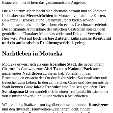
Brauereien, bereichern das gastronomische Angebot.
Die Nähe zum Meer macht sich ebenfalls bezahlt und so kommen
Liebhaber von
Meeresfrüchten
in Motueka voll auf ihre Kosten.
Bewertete Fischlokale und Steakrestaurants bieten sowohl
Einheimischen als auch Besuchern ein echtes Geschmackserlebnis.
Die entspannte Atmosphäre der örtlichen Gaststätten spiegelt den
gemütlichen Charakter Motuekas wider und lädt zum Verweilen ein.
Hier wird Wert auf
hochwertige Zutaten, kulinarische Kreativität
und ein authentisches Ernährungserlebnis
gelegt.
Nachtleben in Motueka
Motueka erweist sich als eine
lebendige Stadt
, die neben ihrem
Charme als Gateway zum
Abel Tasman National Park
auch ein
anziehendes
Nachtleben
zu bieten hat. Vor allem in den
Erntemonaten erwacht der Ort durch die vielen Saisonarbeiter und
Besucher zum Leben. In den zahlreichen Cafés und Restaurants der
Stadt können Gäste
lokale Produkte
und Speisen genießen. Der
Sonntagsmarkt
verwandelt sich in einen Treffpunkt für Liebhaber
von Kunsthandwerk und kulinarischen Köstlichkeiten.
Während das Stadtzentrum tagsüber mit seiner bunten
Kunstszene
und den diversen Handwerker-Geschäften lockt, finden