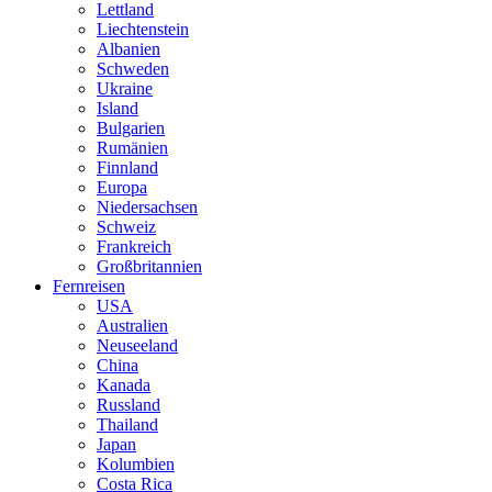
Lettland
Liechtenstein
Albanien
Schweden
Ukraine
Island
Bulgarien
Rumänien
Finnland
Europa
Niedersachsen
Schweiz
Frankreich
Großbritannien
Fernreisen
USA
Australien
Neuseeland
China
Kanada
Russland
Thailand
Japan
Kolumbien
Costa Rica