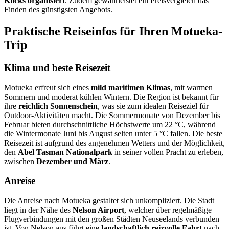
Klicks organisiert
. Zudem gewährleistet ein Preisvergleich das
Finden des günstigsten Angebots.
Praktische Reiseinfos für Ihren Motueka-
Trip
Klima und beste Reisezeit
Motueka erfreut sich eines
mild maritimen Klimas
, mit warmen
Sommern und moderat kühlen Wintern. Die Region ist bekannt für
ihre
reichlich Sonnenschein
, was sie zum idealen Reiseziel für
Outdoor-Aktivitäten macht. Die Sommermonate von Dezember bis
Februar bieten durchschnittliche Höchstwerte um 22 °C, während
die Wintermonate Juni bis August selten unter 5 °C fallen. Die beste
Reisezeit ist aufgrund des angenehmen Wetters und der Möglichkeit,
den
Abel Tasman Nationalpark
in seiner vollen Pracht zu erleben,
zwischen
Dezember und März
.
Anreise
Die Anreise nach Motueka gestaltet sich unkompliziert. Die Stadt
liegt in der Nähe des
Nelson Airport
, welcher über regelmäßige
Flugverbindungen mit den großen Städten Neuseelands verbunden
ist. Von Nelson aus führt eine
landschaftlich reizvolle Fahrt
nach