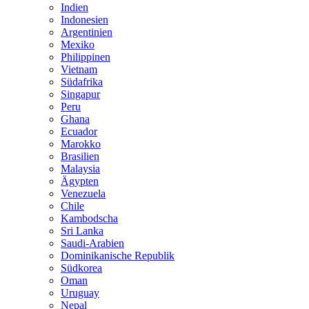
Indien
Indonesien
Argentinien
Mexiko
Philippinen
Vietnam
Südafrika
Singapur
Peru
Ghana
Ecuador
Marokko
Brasilien
Malaysia
Ägypten
Venezuela
Chile
Kambodscha
Sri Lanka
Saudi-Arabien
Dominikanische Republik
Südkorea
Oman
Uruguay
Nepal