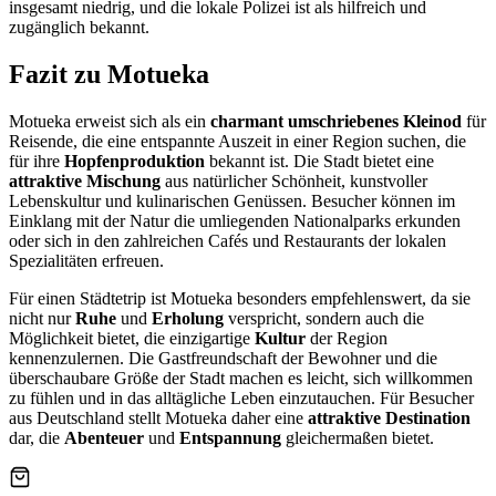
insgesamt niedrig, und die lokale Polizei ist als hilfreich und
zugänglich bekannt.
Fazit zu Motueka
Motueka erweist sich als ein
charmant umschriebenes Kleinod
für
Reisende, die eine entspannte Auszeit in einer Region suchen, die
für ihre
Hopfenproduktion
bekannt ist. Die Stadt bietet eine
attraktive Mischung
aus natürlicher Schönheit, kunstvoller
Lebenskultur und kulinarischen Genüssen. Besucher können im
Einklang mit der Natur die umliegenden Nationalparks erkunden
oder sich in den zahlreichen Cafés und Restaurants der lokalen
Spezialitäten erfreuen.
Für einen Städtetrip ist Motueka besonders empfehlenswert, da sie
nicht nur
Ruhe
und
Erholung
verspricht, sondern auch die
Möglichkeit bietet, die einzigartige
Kultur
der Region
kennenzulernen. Die Gastfreundschaft der Bewohner und die
überschaubare Größe der Stadt machen es leicht, sich willkommen
zu fühlen und in das alltägliche Leben einzutauchen. Für Besucher
aus Deutschland stellt Motueka daher eine
attraktive Destination
dar, die
Abenteuer
und
Entspannung
gleichermaßen bietet.