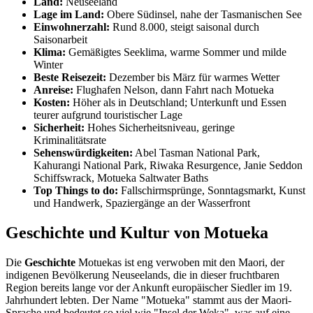
Land:
Neuseeland
Lage im Land:
Obere Südinsel, nahe der Tasmanischen See
Einwohnerzahl:
Rund 8.000, steigt saisonal durch
Saisonarbeit
Klima:
Gemäßigtes Seeklima, warme Sommer und milde
Winter
Beste Reisezeit:
Dezember bis März für warmes Wetter
Anreise:
Flughafen Nelson, dann Fahrt nach Motueka
Kosten:
Höher als in Deutschland; Unterkunft und Essen
teurer aufgrund touristischer Lage
Sicherheit:
Hohes Sicherheitsniveau, geringe
Kriminalitätsrate
Sehenswürdigkeiten:
Abel Tasman National Park,
Kahurangi National Park, Riwaka Resurgence, Janie Seddon
Schiffswrack, Motueka Saltwater Baths
Top Things to do:
Fallschirmsprünge, Sonntagsmarkt, Kunst
und Handwerk, Spaziergänge an der Wasserfront
Geschichte und Kultur von Motueka
Die
Geschichte
Motuekas ist eng verwoben mit den Maori, der
indigenen Bevölkerung Neuseelands, die in dieser fruchtbaren
Region bereits lange vor der Ankunft europäischer Siedler im 19.
Jahrhundert lebten. Der Name "Motueka" stammt aus der Maori-
Sprache und bedeutet so viel wie "Insel der Weka", was auf eine