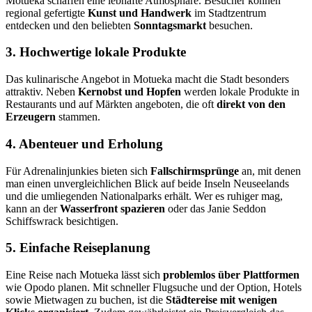
Motueka schaffen eine lebhafte Atmosphäre. Besucher können
regional gefertigte
Kunst und Handwerk
im Stadtzentrum
entdecken und den beliebten
Sonntagsmarkt
besuchen.
3. Hochwertige lokale Produkte
Das kulinarische Angebot in Motueka macht die Stadt besonders
attraktiv. Neben
Kernobst und Hopfen
werden lokale Produkte in
Restaurants und auf Märkten angeboten, die oft
direkt von den
Erzeugern
stammen.
4. Abenteuer und Erholung
Für Adrenalinjunkies bieten sich
Fallschirmsprünge
an, mit denen
man einen unvergleichlichen Blick auf beide Inseln Neuseelands
und die umliegenden Nationalparks erhält. Wer es ruhiger mag,
kann an der
Wasserfront spazieren
oder das Janie Seddon
Schiffswrack besichtigen.
5. Einfache Reiseplanung
Eine Reise nach Motueka lässt sich
problemlos über Plattformen
wie Opodo planen. Mit schneller Flugsuche und der Option, Hotels
sowie Mietwagen zu buchen, ist die
Städtereise mit wenigen