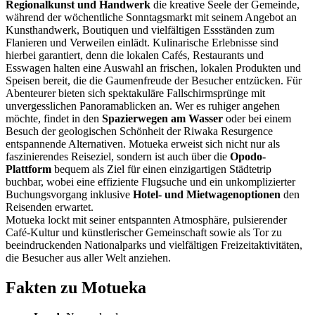
Regionalkunst und Handwerk
die kreative Seele der Gemeinde,
während der wöchentliche Sonntagsmarkt mit seinem Angebot an
Kunsthandwerk, Boutiquen und vielfältigen Essständen zum
Flanieren und Verweilen einlädt. Kulinarische Erlebnisse sind
hierbei garantiert, denn die lokalen Cafés, Restaurants und
Esswagen halten eine Auswahl an frischen, lokalen Produkten und
Speisen bereit, die die Gaumenfreude der Besucher entzücken. Für
Abenteurer bieten sich spektakuläre Fallschirmsprünge mit
unvergesslichen Panoramablicken an. Wer es ruhiger angehen
möchte, findet in den
Spazierwegen am Wasser
oder bei einem
Besuch der geologischen Schönheit der Riwaka Resurgence
entspannende Alternativen. Motueka erweist sich nicht nur als
faszinierendes Reiseziel, sondern ist auch über die
Opodo-
Plattform
bequem als Ziel für einen einzigartigen Städtetrip
buchbar, wobei eine effiziente Flugsuche und ein unkomplizierter
Buchungsvorgang inklusive
Hotel- und Mietwagenoptionen
den
Reisenden erwartet.
Motueka lockt mit seiner entspannten Atmosphäre, pulsierender
Café-Kultur und künstlerischer Gemeinschaft sowie als Tor zu
beeindruckenden Nationalparks und vielfältigen Freizeitaktivitäten,
die Besucher aus aller Welt anziehen.
Fakten zu Motueka