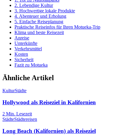
2. Lebendige Kultur
3. Hochwertige lokale Produkte
4. Abenteuer und Erholung
5. Einfache Reiseplanung
Praktische Reiseinfos für Ihren Motueka-Trip
Klima und beste Reisezeit
Anreise
Unterkünfte
Verkehrsmittel
Kosten
Sicherheit
Fazit zu Motueka
Ähnliche Artikel
Kultur
Städte
Hollywood als Reiseziel in Kalifornien
2
Min. Lesezeit
Städte
Städtereisen
Long Beach (Kalifornien) als Reiseziel