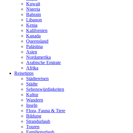
Kuwait
Nigeria
Bahrain
Libanon
Kenia
Kalifornien
Kanada
Queensland
Palästina
Asien
Nordamerika
Arabische Emirate
Afrika
Reisetipps
Städtereisen
Städte
Sehenswürdigkeiten
Kultur
Wandern
Inseln
Flora, Fauna & Tiere
Bildung
Strandurlaub
Touren
Familienurlaub