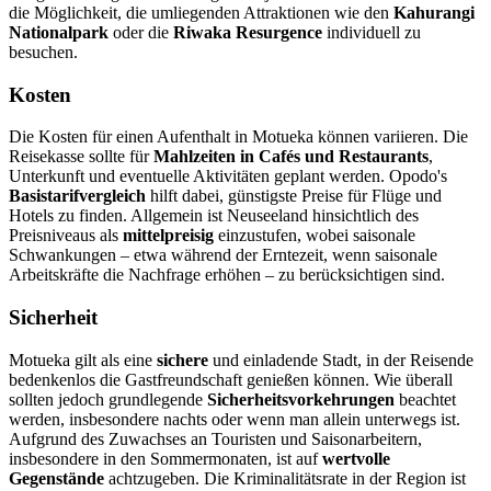
die Möglichkeit, die umliegenden Attraktionen wie den
Kahurangi
Nationalpark
oder die
Riwaka Resurgence
individuell zu
besuchen.
Kosten
Die Kosten für einen Aufenthalt in Motueka können variieren. Die
Reisekasse sollte für
Mahlzeiten in Cafés und Restaurants
,
Unterkunft und eventuelle Aktivitäten geplant werden. Opodo's
Basistarifvergleich
hilft dabei, günstigste Preise für Flüge und
Hotels zu finden. Allgemein ist Neuseeland hinsichtlich des
Preisniveaus als
mittelpreisig
einzustufen, wobei saisonale
Schwankungen – etwa während der Erntezeit, wenn saisonale
Arbeitskräfte die Nachfrage erhöhen – zu berücksichtigen sind.
Sicherheit
Motueka gilt als eine
sichere
und einladende Stadt, in der Reisende
bedenkenlos die Gastfreundschaft genießen können. Wie überall
sollten jedoch grundlegende
Sicherheitsvorkehrungen
beachtet
werden, insbesondere nachts oder wenn man allein unterwegs ist.
Aufgrund des Zuwachses an Touristen und Saisonarbeitern,
insbesondere in den Sommermonaten, ist auf
wertvolle
Gegenstände
achtzugeben. Die Kriminalitätsrate in der Region ist