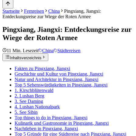
Startseite
Fernreisen
China
Pingxiang, Jiangxi:
Entdeckungsreise zur Wiege der Roten Armee
Pingxiang, Jiangxi: Entdeckungsreise zur
Wiege der Roten Armee
11
Min. Lesezeit
China
Städtereisen
Inhaltsverzeichnis
Fakten zu Pingxiang, Jiangxi
Geschichte und Kultur von Pingxiang, Jiangxi
Natur und Architektur in Pingxiang, Jiangxi
Top 5 Sehenswürdigkeiten in Pingxiang, Jiangxi
1. Kirschblütenwald
2. Lushan Berg
3. See Daming
4. Lushan Nationalpark
5. See Sibin
Top things to do in Pingxiang, Jiangxi
Kulinarik und Gastronomie in Pingxiang, Jiangxi
Nachtleben in Pingxiang, Jiangxi
Top 5 Gründe für eine Städtereise nach Pingxiang, Jiangxi