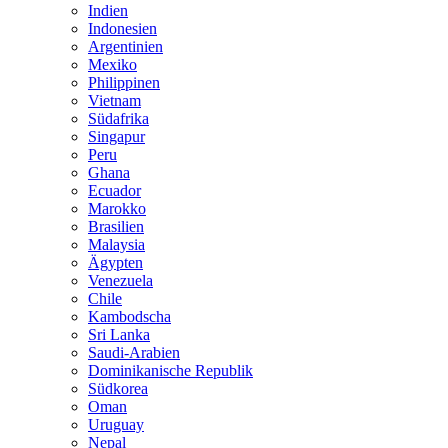
Indien
Indonesien
Argentinien
Mexiko
Philippinen
Vietnam
Südafrika
Singapur
Peru
Ghana
Ecuador
Marokko
Brasilien
Malaysia
Ägypten
Venezuela
Chile
Kambodscha
Sri Lanka
Saudi-Arabien
Dominikanische Republik
Südkorea
Oman
Uruguay
Nepal