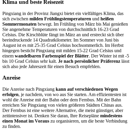
Klima und beste Reisezeit
Pingxiang in der Provinz Jiangxi bietet ein vielfältiges Klima, das
sich zwischen
milden Frühlingstemperaturen
und
heißen
Sommermonaten
bewegt. Im Frühling von März bis Mai genießen
Sie angenehme Temperaturen von durchschnittlich 16-23 Grad
Celsius. Die Kirschblüte fängt im März an und erstreckt sich über
beeindruckende 14 Quadratkilometer. Im Sommer von Juni bis
August ist es mit 25-35 Grad Celsius hochsommerlich. Im Herbst
hingegen besticht Pingxiang mit milden 15-22 Grad Celsius und
einem
wandelbaren Farbenspiel der Blätter
. Der Winter ist mit -5
bis 10 Grad Celsius sehr kalt.
Je nach persönlicher Präferenz
lässt
sich also jede Jahreszeit für einen Besuch empfehlen.
Anreise
Die Anreise nach Pingxiang
kann auf verschiedenen Wegen
erfolgen
, je nachdem, von wo aus Sie starten. Am effizientesten ist
wohl die Anreise mit der Bahn oder dem Fernbus. Mit der Bahn
erreichen Sie Pingxiang von vielen größeren Städten Chinas aus.
Der Fernbus ist eine weitere Alternative, die meist günstiger, aber
zeitintensiver ist. Denken Sie daran, Ihre Reisepläne
mindestens
einen Monat im Voraus
zu organisieren, um die beste Verbindung
zu finden.