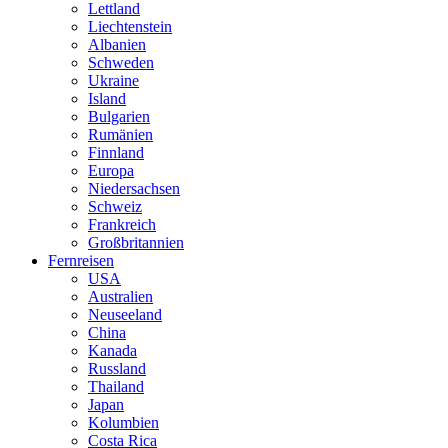
Lettland
Liechtenstein
Albanien
Schweden
Ukraine
Island
Bulgarien
Rumänien
Finnland
Europa
Niedersachsen
Schweiz
Frankreich
Großbritannien
Fernreisen
USA
Australien
Neuseeland
China
Kanada
Russland
Thailand
Japan
Kolumbien
Costa Rica