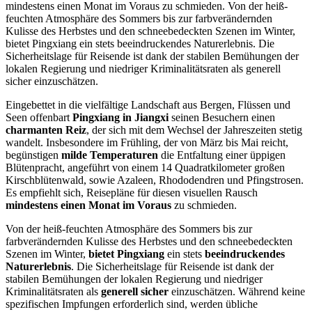
mindestens einen Monat im Voraus zu schmieden. Von der heiß-
feuchten Atmosphäre des Sommers bis zur farbverändernden
Kulisse des Herbstes und den schneebedeckten Szenen im Winter,
bietet Pingxiang ein stets beeindruckendes Naturerlebnis. Die
Sicherheitslage für Reisende ist dank der stabilen Bemühungen der
lokalen Regierung und niedriger Kriminalitätsraten als generell
sicher einzuschätzen.
Eingebettet in die vielfältige Landschaft aus Bergen, Flüssen und
Seen offenbart
Pingxiang in Jiangxi
seinen Besuchern einen
charmanten Reiz
, der sich mit dem Wechsel der Jahreszeiten stetig
wandelt. Insbesondere im Frühling, der von März bis Mai reicht,
begünstigen
milde Temperaturen
die Entfaltung einer üppigen
Blütenpracht, angeführt von einem 14 Quadratkilometer großen
Kirschblütenwald, sowie Azaleen, Rhododendren und Pfingstrosen.
Es empfiehlt sich, Reisepläne für diesen visuellen Rausch
mindestens einen Monat im Voraus
zu schmieden.
Von der heiß-feuchten Atmosphäre des Sommers bis zur
farbverändernden Kulisse des Herbstes und den schneebedeckten
Szenen im Winter,
bietet Pingxiang
ein stets
beeindruckendes
Naturerlebnis
. Die Sicherheitslage für Reisende ist dank der
stabilen Bemühungen der lokalen Regierung und niedriger
Kriminalitätsraten als
generell sicher
einzuschätzen. Während keine
spezifischen Impfungen erforderlich sind, werden übliche