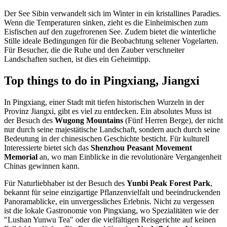
Der See Sibin verwandelt sich im Winter in ein kristallines Paradies.
Wenn die Temperaturen sinken, zieht es die Einheimischen zum
Eisfischen auf den zugefrorenen See. Zudem bietet die winterliche
Stille ideale Bedingungen für die Beobachtung seltener Vogelarten.
Für Besucher, die die Ruhe und den Zauber verschneiter
Landschaften suchen, ist dies ein Geheimtipp.
Top things to do in Pingxiang, Jiangxi
In Pingxiang, einer Stadt mit tiefen historischen Wurzeln in der
Provinz Jiangxi, gibt es viel zu entdecken. Ein absolutes Muss ist
der Besuch des
Wugong Mountains
(Fünf Herren Berge), der nicht
nur durch seine majestätische Landschaft, sondern auch durch seine
Bedeutung in der chinesischen Geschichte besticht. Für kulturell
Interessierte bietet sich das
Shenzhou Peasant Movement
Memorial
an, wo man Einblicke in die revolutionäre Vergangenheit
Chinas gewinnen kann.
Für Naturliebhaber ist der Besuch des
Yunbi Peak Forest Park
,
bekannt für seine einzigartige Pflanzenvielfalt und beeindruckenden
Panoramablicke, ein unvergessliches Erlebnis. Nicht zu vergessen
ist die lokale Gastronomie von Pingxiang, wo Spezialitäten wie der
"Lushan Yunwu Tea" oder die vielfältigen Reisgerichte auf keinen