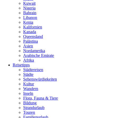
Kuwait
Nigeria
Bahrain
Libanon
Kenia
Kalifornien
Kanada
Queensland
Palästina
Asien
Nordamerika
Arabische Emirate
Afrika
Reisetipps
Städtereisen
Städte
Sehenswürdigkeiten
Kultur
Wandern
Inseln
Flora, Fauna & Tiere
Bildung
Strandurlaub
Touren
Familienurlaub