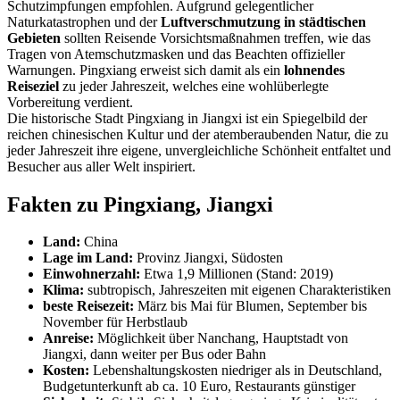
Schutzimpfungen empfohlen. Aufgrund gelegentlicher
Naturkatastrophen und der
Luftverschmutzung in städtischen
Gebieten
sollten Reisende Vorsichtsmaßnahmen treffen, wie das
Tragen von Atemschutzmasken und das Beachten offizieller
Warnungen. Pingxiang erweist sich damit als ein
lohnendes
Reiseziel
zu jeder Jahreszeit, welches eine wohlüberlegte
Vorbereitung verdient.
Die historische Stadt Pingxiang in Jiangxi ist ein Spiegelbild der
reichen chinesischen Kultur und der atemberaubenden Natur, die zu
jeder Jahreszeit ihre eigene, unvergleichliche Schönheit entfaltet und
Besucher aus aller Welt inspiriert.
Fakten zu Pingxiang, Jiangxi
Land:
China
Lage im Land:
Provinz Jiangxi, Südosten
Einwohnerzahl:
Etwa 1,9 Millionen (Stand: 2019)
Klima:
subtropisch, Jahreszeiten mit eigenen Charakteristiken
beste Reisezeit:
März bis Mai für Blumen, September bis
November für Herbstlaub
Anreise:
Möglichkeit über Nanchang, Hauptstadt von
Jiangxi, dann weiter per Bus oder Bahn
Kosten:
Lebenshaltungskosten niedriger als in Deutschland,
Budgetunterkunft ab ca. 10 Euro, Restaurants günstiger