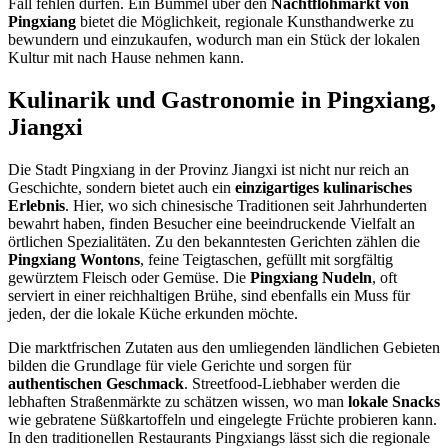
Fall fehlen dürfen. Ein Bummel über den
Nachtflohmarkt von
Pingxiang
bietet die Möglichkeit, regionale Kunsthandwerke zu
bewundern und einzukaufen, wodurch man ein Stück der lokalen
Kultur mit nach Hause nehmen kann.
Kulinarik und Gastronomie in Pingxiang,
Jiangxi
Die Stadt Pingxiang in der Provinz Jiangxi ist nicht nur reich an
Geschichte, sondern bietet auch ein
einzigartiges kulinarisches
Erlebnis
. Hier, wo sich chinesische Traditionen seit Jahrhunderten
bewahrt haben, finden Besucher eine beeindruckende Vielfalt an
örtlichen Spezialitäten. Zu den bekanntesten Gerichten zählen die
Pingxiang Wontons
, feine Teigtaschen, gefüllt mit sorgfältig
gewürztem Fleisch oder Gemüse. Die
Pingxiang Nudeln
, oft
serviert in einer reichhaltigen Brühe, sind ebenfalls ein Muss für
jeden, der die lokale Küche erkunden möchte.
Die marktfrischen Zutaten aus den umliegenden ländlichen Gebieten
bilden die Grundlage für viele Gerichte und sorgen für
authentischen Geschmack
. Streetfood-Liebhaber werden die
lebhaften Straßenmärkte zu schätzen wissen, wo man
lokale Snacks
wie gebratene Süßkartoffeln und eingelegte Früchte probieren kann.
In den traditionellen Restaurants Pingxiangs lässt sich die regionale