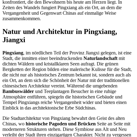
konfrontiert, die den Bewohnern bis heute am Herzen liegt. In
Zeiten des Wandels fungiert Pingxiang als ein Ort, an dem die
Vergangenheit und Gegenwart Chinas auf einmalige Weise
zusammenkommen.
Natur und Architektur in Pingxiang,
Jiangxi
Pingxiang
, im nördlichen Teil der Provinz Jiangxi gelegen, ist eine
Stadt, die inmitten einer beeindruckenden
Naturlandschaft
mit
dichten Wäldern und kristallklaren Seen aufragt. Die grünen
Bergketten der Region bilden eine malerische Kulisse für die Stadt,
die nicht nur als historisches Zentrum bekannt ist, sondern auch als
ein Ort, an dem sich die Schönheit der Natur mit der traditionellen
chinesischen Architektur vereint. Während die umgebenden
Bambuswälder
und Teeplantagen Besucher in eine ruhige
Atmosphäre entführen, spiegeln die historischen Gebäude und
Tempel Pingxiangs reiche Vergangenheit wider und bieten einen
Einblick in das architektonische Erbe Südchinas.
Die Stadtarchitektur von Pingxiang bewahrt den Geist des alten
Chinas, wo
historische Pagoden und Brücken
Seite an Seite mit
moderneren Strukturen stehen. Diese Symbiose aus Alt und Neu
verleiht der Stadt ihren einzigartigen Charakter. Nicht zu vergessen