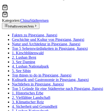
Kategorien:
China
Städtereisen
Inhaltsverzeichnis
Fakten zu Pingxiang, Jiangxi
Geschichte und Kultur von Pingxiang, Jiangxi
Natur und Architektur in Pingxiang, Jiangxi
Top 5 Sehenswürdigkeiten in Pingxiang, Jiangxi
1. Kirschblütenwald
2. Lushan Berg
3. See Daming
4. Lushan Nationalpark
5. See Sibin
Top things to do in Pingxiang, Jiangxi
Kulinarik und Gastronomie in Pingxiang, Jiangxi
Nachtleben in Pingxiang, Jiangxi
Top 5 Gründe für eine Städtereise nach Pingxiang, Jiangxi
1. Historisches Erbe
2. Vielfältige Landschaft
3. Klimatischer Reiz
4. Sicherheit und Gesundheit
5. Lushan Nationalpark