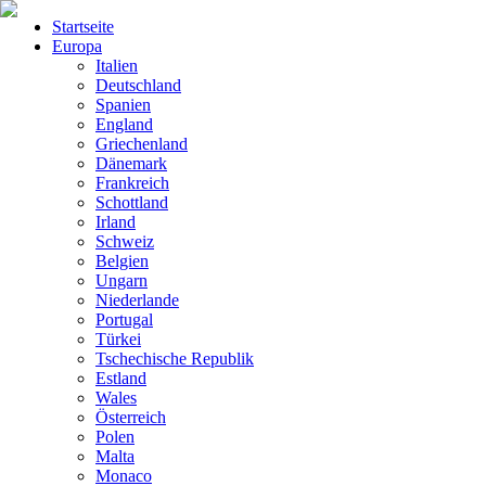
Startseite
Europa
Italien
Deutschland
Spanien
England
Griechenland
Dänemark
Frankreich
Schottland
Irland
Schweiz
Belgien
Ungarn
Niederlande
Portugal
Türkei
Tschechische Republik
Estland
Wales
Österreich
Polen
Malta
Monaco