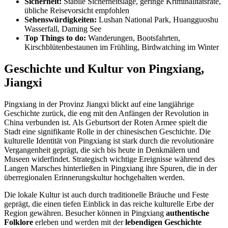
Sicherheit:
Stabile Sicherheitslage, geringe Kriminalitätsrate,
übliche Reisevorsicht empfohlen
Sehenswürdigkeiten:
Lushan National Park, Huangguoshu
Wasserfall, Daming See
Top Things to do:
Wanderungen, Bootsfahrten,
Kirschblütenbestaunen im Frühling, Birdwatching im Winter
Geschichte und Kultur von Pingxiang,
Jiangxi
Pingxiang in der Provinz Jiangxi blickt auf eine langjährige
Geschichte zurück, die eng mit den Anfängen der Revolution in
China verbunden ist. Als Geburtsort der Roten Armee spielt die
Stadt eine signifikante Rolle in der chinesischen Geschichte. Die
kulturelle Identität von Pingxiang ist stark durch die revolutionäre
Vergangenheit geprägt, die sich bis heute in Denkmälern und
Museen widerfindet. Strategisch wichtige Ereignisse während des
Langen Marsches hinterließen in Pingxiang ihre Spuren, die in der
überregionalen Erinnerungskultur hochgehalten werden.
Die lokale Kultur ist auch durch traditionelle Bräuche und Feste
geprägt, die einen tiefen Einblick in das reiche kulturelle Erbe der
Region gewähren. Besucher können in Pingxiang
authentische
Folklore
erleben und werden mit der
lebendigen Geschichte