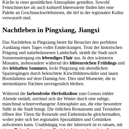
Küche in einer gemütlichen Atmosphäre genießen. Sowohl
Feinschmecker als auch kulturell Interessierte finden hier eine
Palette an Geschmackserlebnissen, die tief in der regionalen Kultur
verwurzelt sind.
Nachtleben in Pingxiang, Jiangxi
Das Nachtleben in Pingxiang bietet für Besucher den perfekten
Ausklang eines Tages voller Entdeckungen. Trotz der historischen
Prägung und naturbelassenen Landschaft, strahlt die Stadt nach
Sonnenuntergang ein
lebendiges Flair
aus. In den wärmeren
Monaten, insbesondere während des
blütenreichen Frühlings
und
des
lebhaften Sommers
, lockt Pingxiang mit abendlichen
Spaziergängen durch beleuchtete Kirschblütenwälder und lauen
Bootsfahrten auf dem Daming-See. Dies sind Momente, die in
sternenklaren Nächten unvergesslich bleiben.
Während die
farbenfrohe Herbstkulisse
zum Genuss milder
Abende einlädt, zeichnet sich der Winter durch eine ruhige,
manchmal schneeverhangene Atmosphäre aus, die eine besondere
Stille in die Stadt bringt. Die örtlichen Restaurants und Teestuben
öffnen ihre Türen für Reisende und Einheimische gleichermaßen,
wobei jeder sich bei regionalen Spezialitäten und Getränken
aufwärmen kann. Unabhängig von der Jahreszeit ist es ratsam, mit