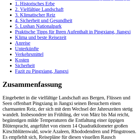
1. Historisches Erbe
2. Vielfältige Landschaft
3. Klimatischer Reiz
4. Sicherheit und Gesundheit
5. Lushan Nationalpark
Praktische Tipps für Ihren Aufenthalt in Pingxiang, Jiangxi
Klima und beste Reisezeit
Anreise
Unterkünfte
Verkehrsmittel
Kosten
Sicherheit
Fazit zu Pingxiang, Jiangxi
Zusammenfassung
Eingebettet in die vielfältige Landschaft aus Bergen, Flüssen und
Seen offenbart Pingxiang in Jiangxi seinen Besuchern einen
charmanten Reiz, der sich mit dem Wechsel der Jahreszeiten stetig
wandelt. Insbesondere im Frühling, der von März bis Mai reicht,
begünstigen milde Temperaturen die Entfaltung einer üppigen
Blütenpracht, angeführt von einem 14 Quadratkilometer großen
Kirschblütenwald, sowie Azaleen, Rhododendren und Pfingstrosen.
Es empfiehlt sich, Reisepläne für diesen visuellen Rausch