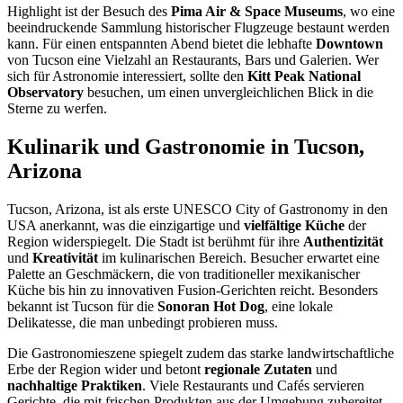
Highlight ist der Besuch des
Pima Air & Space Museums
, wo eine
beeindruckende Sammlung historischer Flugzeuge bestaunt werden
kann. Für einen entspannten Abend bietet die lebhafte
Downtown
von Tucson eine Vielzahl an Restaurants, Bars und Galerien. Wer
sich für Astronomie interessiert, sollte den
Kitt Peak National
Observatory
besuchen, um einen unvergleichlichen Blick in die
Sterne zu werfen.
Kulinarik und Gastronomie in Tucson,
Arizona
Tucson, Arizona, ist als erste UNESCO City of Gastronomy in den
USA anerkannt, was die einzigartige und
vielfältige Küche
der
Region widerspiegelt. Die Stadt ist berühmt für ihre
Authentizität
und
Kreativität
im kulinarischen Bereich. Besucher erwartet eine
Palette an Geschmäckern, die von traditioneller mexikanischer
Küche bis hin zu innovativen Fusion-Gerichten reicht. Besonders
bekannt ist Tucson für die
Sonoran Hot Dog
, eine lokale
Delikatesse, die man unbedingt probieren muss.
Die Gastronomieszene spiegelt zudem das starke landwirtschaftliche
Erbe der Region wider und betont
regionale Zutaten
und
nachhaltige Praktiken
. Viele Restaurants und Cafés servieren
Gerichte, die mit frischen Produkten aus der Umgebung zubereitet