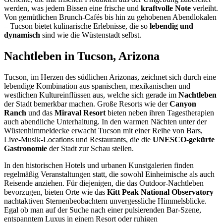
werden, was jedem Bissen eine frische und
kraftvolle Note
verleiht.
Von gemütlichen Brunch-Cafés bis hin zu gehobenen Abendlokalen
– Tucson bietet kulinarische Erlebnisse, die so
lebendig und
dynamisch
sind wie die Wüstenstadt selbst.
Nachtleben in Tucson, Arizona
Tucson, im Herzen des südlichen Arizonas, zeichnet sich durch eine
lebendige Kombination aus spanischen, mexikanischen und
westlichen Kultureinflüssen aus, welche sich gerade im
Nachtleben
der Stadt bemerkbar machen. Große Resorts wie der
Canyon
Ranch
und das
Miraval Resort
bieten neben ihren Tagestherapien
auch abendliche Unterhaltung. In den warmen Nächten unter der
Wüstenhimmeldecke erwacht Tucson mit einer Reihe von Bars,
Live-Musik-Locations und Restaurants, die die
UNESCO-gekürte
Gastronomie
der Stadt zur Schau stellen.
In den historischen Hotels und urbanen Kunstgalerien finden
regelmäßig Veranstaltungen statt, die sowohl Einheimische als auch
Reisende anziehen. Für diejenigen, die das Outdoor-Nachtleben
bevorzugen, bieten Orte wie das
Kitt Peak National Observatory
nachtaktiven Sternenbeobachtern unvergessliche Himmelsblicke.
Egal ob man auf der Suche nach einer pulsierenden Bar-Szene,
entspanntem Luxus in einem Resort oder ruhigen