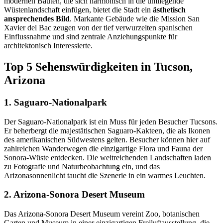
modernen Bauten, die sich harmonisch in die umliegende
Wüstenlandschaft einfügen, bietet die Stadt ein
ästhetisch
ansprechendes Bild
. Markante Gebäude wie die Mission San
Xavier del Bac zeugen von der tief verwurzelten spanischen
Einflussnahme und sind zentrale Anziehungspunkte für
architektonisch Interessierte.
Top 5 Sehenswürdigkeiten in Tucson,
Arizona
1. Saguaro-Nationalpark
Der Saguaro-Nationalpark ist ein Muss für jeden Besucher Tucsons.
Er beherbergt die majestätischen Saguaro-Kakteen, die als Ikonen
des amerikanischen Südwestens gelten. Besucher können hier auf
zahlreichen Wanderwegen die einzigartige Flora und Fauna der
Sonora-Wüste entdecken. Die weitreichenden Landschaften laden
zu Fotografie und Naturbeobachtung ein, und das
Arizonasonnenlicht taucht die Szenerie in ein warmes Leuchten.
2. Arizona-Sonora Desert Museum
Das Arizona-Sonora Desert Museum vereint Zoo, botanischen
Garten und Museum in einer einzigartigen Freiluftausstellung, die