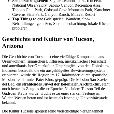
Sehenswürdigkeiten:
Saguaro-Nationalpark, Kitt Peak
National Observatory, Sabino Canyon Recreation Area,
Tohono Chul Park, Colossal Cave Mountain Park, Kartchner
Caverns State Park, Canyon Ranch, Miraval Resort
Top Things to do:
Golf spielen, Wandern, Spa-
Behandlungen genießen, Sternenbeobachtung, lokale Küche
probieren
Geschichte und Kultur von Tucson,
Arizona
Die Geschichte von Tucson ist eine vielfältige Komposition aus
Ureinwohnern, spanischen Einflüssen, mexikanischer Herrschaft
und amerikanischer Grenzkultur. Ursprünglich von den Hohokam-
Indianern besiedelt, die ein ausgeklügeltes Bewässerungssystem
etablierten, wurde die Region im 17. Jahrhundert durch spanische
Missionare, darunter Pater Kino, geprägt. Die Mission San Xavier
del Bac, ein
strahlendes Juwel der kolonialen Architektur
, steht
noch heute als Zeugnis dieser Epoche. Nachdem Tucson Teil des
Gadsden-Kaufs wurde, wuchs es zu einer starken Festung im
Wilden Westen heran und ist heute als lebendige Universitätsstadt
bekannt.
Die Kultur Tucsons spiegelt seine vielschichtige Vergangenheit