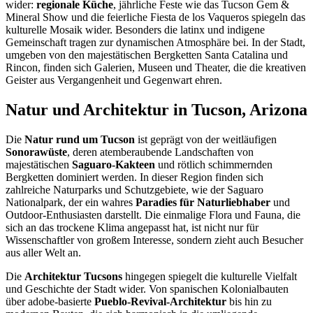
wider:
regionale Küche
, jährliche Feste wie das Tucson Gem &
Mineral Show und die feierliche Fiesta de los Vaqueros spiegeln das
kulturelle Mosaik wider. Besonders die latinx und indigene
Gemeinschaft tragen zur dynamischen Atmosphäre bei. In der Stadt,
umgeben von den majestätischen Bergketten Santa Catalina und
Rincon, finden sich Galerien, Museen und Theater, die die kreativen
Geister aus Vergangenheit und Gegenwart ehren.
Natur und Architektur in Tucson, Arizona
Die
Natur rund um Tucson
ist geprägt von der weitläufigen
Sonorawüste
, deren atemberaubende Landschaften von
majestätischen
Saguaro-Kakteen
und rötlich schimmernden
Bergketten dominiert werden. In dieser Region finden sich
zahlreiche Naturparks und Schutzgebiete, wie der Saguaro
Nationalpark, der ein wahres
Paradies für Naturliebhaber
und
Outdoor-Enthusiasten darstellt. Die einmalige Flora und Fauna, die
sich an das trockene Klima angepasst hat, ist nicht nur für
Wissenschaftler von großem Interesse, sondern zieht auch Besucher
aus aller Welt an.
Die
Architektur Tucsons
hingegen spiegelt die kulturelle Vielfalt
und Geschichte der Stadt wider. Von spanischen Kolonialbauten
über adobe-basierte
Pueblo-Revival-Architektur
bis hin zu