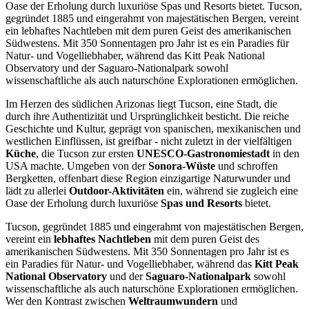
Oase der Erholung durch luxuriöse Spas und Resorts bietet. Tucson,
gegründet 1885 und eingerahmt von majestätischen Bergen, vereint
ein lebhaftes Nachtleben mit dem puren Geist des amerikanischen
Südwestens. Mit 350 Sonnentagen pro Jahr ist es ein Paradies für
Natur- und Vogelliebhaber, während das Kitt Peak National
Observatory und der Saguaro-Nationalpark sowohl
wissenschaftliche als auch naturschöne Explorationen ermöglichen.
Im Herzen des südlichen Arizonas liegt Tucson, eine Stadt, die
durch ihre Authentizität und Ursprünglichkeit besticht. Die reiche
Geschichte und Kultur, geprägt von spanischen, mexikanischen und
westlichen Einflüssen, ist greifbar - nicht zuletzt in der vielfältigen
Küche
, die Tucson zur ersten
UNESCO-Gastronomiestadt
in den
USA machte. Umgeben von der
Sonora-Wüste
und schroffen
Bergketten, offenbart diese Region einzigartige Naturwunder und
lädt zu allerlei
Outdoor-Aktivitäten
ein, während sie zugleich eine
Oase der Erholung durch luxuriöse
Spas und Resorts
bietet.
Tucson, gegründet 1885 und eingerahmt von majestätischen Bergen,
vereint ein
lebhaftes Nachtleben
mit dem puren Geist des
amerikanischen Südwestens. Mit 350 Sonnentagen pro Jahr ist es
ein Paradies für Natur- und Vogelliebhaber, während das
Kitt Peak
National Observatory
und der
Saguaro-Nationalpark
sowohl
wissenschaftliche als auch naturschöne Explorationen ermöglichen.
Wer den Kontrast zwischen
Weltraumwundern
und