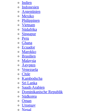
Indien
Indonesien
Argentinien
Mexiko
Philippinen
Vietnam
Südafrika
Singapur
Peru
Ghana
Ecuador
Marokko
Brasilien
Malaysia
Ägypten
Venezuela
Chile
Kambodscha
Sri Lanka
Saudi-Arabien
Dominikanische Republik
Südkorea
Oman
Uruguay
Nepal