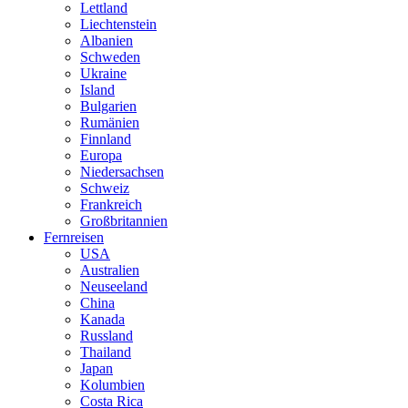
Lettland
Liechtenstein
Albanien
Schweden
Ukraine
Island
Bulgarien
Rumänien
Finnland
Europa
Niedersachsen
Schweiz
Frankreich
Großbritannien
Fernreisen
USA
Australien
Neuseeland
China
Kanada
Russland
Thailand
Japan
Kolumbien
Costa Rica