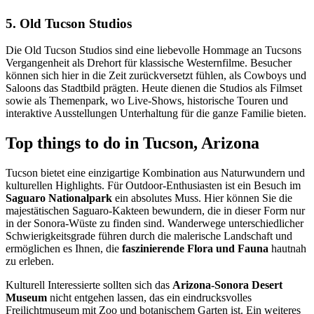
5. Old Tucson Studios
Die Old Tucson Studios sind eine liebevolle Hommage an Tucsons
Vergangenheit als Drehort für klassische Westernfilme. Besucher
können sich hier in die Zeit zurückversetzt fühlen, als Cowboys und
Saloons das Stadtbild prägten. Heute dienen die Studios als Filmset
sowie als Themenpark, wo Live-Shows, historische Touren und
interaktive Ausstellungen Unterhaltung für die ganze Familie bieten.
Top things to do in Tucson, Arizona
Tucson bietet eine einzigartige Kombination aus Naturwundern und
kulturellen Highlights. Für Outdoor-Enthusiasten ist ein Besuch im
Saguaro Nationalpark
ein absolutes Muss. Hier können Sie die
majestätischen Saguaro-Kakteen bewundern, die in dieser Form nur
in der Sonora-Wüste zu finden sind. Wanderwege unterschiedlicher
Schwierigkeitsgrade führen durch die malerische Landschaft und
ermöglichen es Ihnen, die
faszinierende Flora und Fauna
hautnah
zu erleben.
Kulturell Interessierte sollten sich das
Arizona-Sonora Desert
Museum
nicht entgehen lassen, das ein eindrucksvolles
Freilichtmuseum mit Zoo und botanischem Garten ist. Ein weiteres