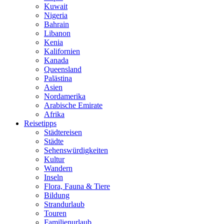
Kuwait
Nigeria
Bahrain
Libanon
Kenia
Kalifornien
Kanada
Queensland
Palästina
Asien
Nordamerika
Arabische Emirate
Afrika
Reisetipps
Städtereisen
Städte
Sehenswürdigkeiten
Kultur
Wandern
Inseln
Flora, Fauna & Tiere
Bildung
Strandurlaub
Touren
Familienurlaub