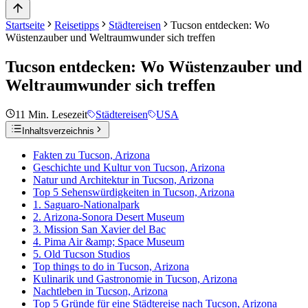
Startseite
Reisetipps
Städtereisen
Tucson entdecken: Wo
Wüstenzauber und Weltraumwunder sich treffen
Tucson entdecken: Wo Wüstenzauber und
Weltraumwunder sich treffen
11
Min. Lesezeit
Städtereisen
USA
Inhaltsverzeichnis
Fakten zu Tucson, Arizona
Geschichte und Kultur von Tucson, Arizona
Natur und Architektur in Tucson, Arizona
Top 5 Sehenswürdigkeiten in Tucson, Arizona
1. Saguaro-Nationalpark
2. Arizona-Sonora Desert Museum
3. Mission San Xavier del Bac
4. Pima Air &amp; Space Museum
5. Old Tucson Studios
Top things to do in Tucson, Arizona
Kulinarik und Gastronomie in Tucson, Arizona
Nachtleben in Tucson, Arizona
Top 5 Gründe für eine Städtereise nach Tucson, Arizona