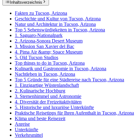
Inhaltsverzeichnis
Fakten zu Tucson, Arizona
Geschichte und Kultur von Tucson, Arizona
Natur und Architektur in Tucson, Arizona
Top 5 Sehenswürdigkeiten in Tucson, Arizona
1. Saguaro-Nationalpark
2. Arizona-Sonora Desert Museum
3. Mission San Xavier del Bac
4. Pima Air &amp; Space Museum
5. Old Tucson Studios
Top things to do in Tucson, Arizona
Kulinarik und Gastronomie in Tucson, Arizona
Nachtleben in Tucson, Arizona
Top 5 Gründe für eine Städtereise nach Tucson, Arizona
1. Einzigartige Wüstenlandschaft
2. Kulinarische Hochburg
3. Sternenhimmel und Astronomie
4. Diversität der Freizeitaktivitäten
5. Historische und luxuriöse Unterkünfte
Praktische Reisetipps für Ihren Aufenthalt in Tucson, Arizona
Klima und beste Reisezeit
Anreise
Unterkünfte
Verkehrsmittel