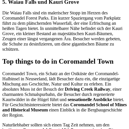
5. Waiau Falls und Kauri Grove
Die Waiau Falls sind ein malerischer Stopp im Herzen des
Coromandel Forest Parks. Ein kurzer Spaziergang vom Parkplatz
führt zu dem plätschernden Wasserfall, der eine Erfrischung an
heißen Tagen bietet. In unmittelbarer Nähe befindet sich der Kauri
Grove, ein kleiner Bestand an majestätischen Kauri-Bäumen,
Zeugen einer längst vergangenen Ära. Besucher werden gebeten,
die Schuhe zu desinfizieren, um diese gigantischen Bäume zu
schützen.
Top things to do in Coromandel Town
Coromandel Town, ein Schatz an der Ostküste der Coromandel-
Halbinsel in Neuseeland, lädt Besucher dazu ein, die einzigartige
Mischung aus Geschichte, Natur und Kultur zu erleben. Ein
absolutes Muss ist der Besuch der
Driving Creek Railway
, einer
charmanten Schmalspurbahn, die Besucher durch regenerierte
Kauriwälder in die Hügel führt und
sensationelle Ausblicke
bietet.
Für Geschichtsinteressierte bietet das
Coromandel School of Mines
and Historical Museum
einen Einblick in die Bergbaugeschichte
der Region.
Naturliebhaber sollten sich einen Tag Zeit nehmen, um den