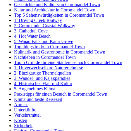
Geschichte und Kultur von Coromandel Town
Natur und Architektur in Coromandel Town
Top 5 Sehenswürdigkeiten in Coromandel Town
1. Driving Creek Railway
2. Coromandel Coastal Walkway
3. Cathedral Cove
4. Hot Water Beach
5. Waiau Falls und Kauri Grove
Top things to do in Coromandel Town
Kulinarik und Gastronomie in Coromandel Town
Nachtleben in Coromandel Town
Top 5 Gründe für eine Städtereise nach Coromandel Town
1. Unverwechselbare Naturerlebnisse
2. Einzigartige Thermalquellen
3. Wander- und Kajakparadies
4. Historisches Flair und Kultur
5. Angenehmes Klima
Praxistipps für einen Besuch in Coromandel Town
Klima und beste Reisezeit
Anreise
Unterkünfte
Verkehrsmittel
Kosten
Sicherheit
Fazit zu Coromandel Town