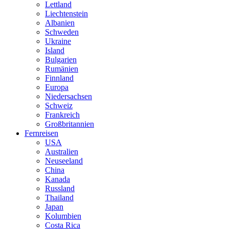
Lettland
Liechtenstein
Albanien
Schweden
Ukraine
Island
Bulgarien
Rumänien
Finnland
Europa
Niedersachsen
Schweiz
Frankreich
Großbritannien
Fernreisen
USA
Australien
Neuseeland
China
Kanada
Russland
Thailand
Japan
Kolumbien
Costa Rica