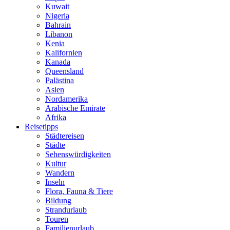
Kuwait
Nigeria
Bahrain
Libanon
Kenia
Kalifornien
Kanada
Queensland
Palästina
Asien
Nordamerika
Arabische Emirate
Afrika
Reisetipps
Städtereisen
Städte
Sehenswürdigkeiten
Kultur
Wandern
Inseln
Flora, Fauna & Tiere
Bildung
Strandurlaub
Touren
Familienurlaub