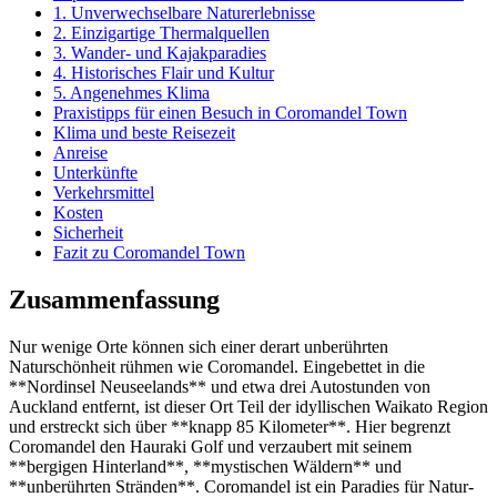
1. Unverwechselbare Naturerlebnisse
2. Einzigartige Thermalquellen
3. Wander- und Kajakparadies
4. Historisches Flair und Kultur
5. Angenehmes Klima
Praxistipps für einen Besuch in Coromandel Town
Klima und beste Reisezeit
Anreise
Unterkünfte
Verkehrsmittel
Kosten
Sicherheit
Fazit zu Coromandel Town
Zusammenfassung
Nur wenige Orte können sich einer derart unberührten
Naturschönheit rühmen wie Coromandel. Eingebettet in die
**Nordinsel Neuseelands** und etwa drei Autostunden von
Auckland entfernt, ist dieser Ort Teil der idyllischen Waikato Region
und erstreckt sich über **knapp 85 Kilometer**. Hier begrenzt
Coromandel den Hauraki Golf und verzaubert mit seinem
**bergigen Hinterland**, **mystischen Wäldern** und
**unberührten Stränden**. Coromandel ist ein Paradies für Natur-