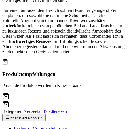
die im gesamten Ort zu finden sind.
Für einen umfassenden Besuch sollten Besucher genügend Zeit
einplanen, um sowohl die natürliche Schönheit als auch das
kulturelle Angebot von Coromandel Town wertzuschätzen.
Unterkünfte
reichen von gemütlichen Bed and Breakfasts bis hin
zu luxuriösen Resorts und spiegeln die idyllische Atmosphäre des
Ortes wider. Als Fazit lässt sich festhalten, dass Coromandel Town
ein
hochwertiges Reiseziel
für Erholungsuchende sowie
Abenteuerbegeisterte darstellt und eine willkommene Abwechslung
zu den hektischen Großstädten bietet.
Produktempfehlungen
Passende Produkte werden in Kürze ergänzt
Kategorien:
Neuseeland
Städtereisen
Inhaltsverzeichnis
Fakten zu Coromandel Town