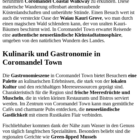
berühmten
Coromandel Coastal Walkway
zu erkunden. Diese
malerische Wanderung offenbart atemberaubende
Küstenlandschaften und unberührte Strände. Einen Besuch wert ist
auch die versteckte Oase der
Waiau Kauri Grove
, wo man durch
einen magischen Wald schlendern kann, der von uralten Kauri-
Bäumen beschirmt wird. In Coromandel Town erwartet Reisende
eine
authentische neuseeländische Kleinstadtatmosphäre
,
umgeben von den natürlichen Wundern des Landes.
Kulinarik und Gastronomie in
Coromandel Town
Die
Gastronomieszene
in Coromandel Town bietet Besuchern
eine
Palette
an kulinarischen Erlebnissen, die stark von der
lokalen
Kultur
und den reichhaltigen Meeresressourcen geprägt sind.
Charakteristisch für die Region sind
frische Meeresfrüchte und
Muscheln
, die in vielen kleinen Restaurants und Bistros serviert
werden. Im Zentrum von Coromandel Town kann man gemütliche
Cafés und charmante Pubs entdecken, die
neuseeländische
Gastlichkeit
mit einem Rustikalen Flair verbinden.
Fischliebhaber kommen dank der Nähe zum Wasser in den Genuss
von täglich fangfrischen Spezialitäten. Besonders beliebt sind die
regionalen Gerichte wie
Green-lipped Mussels