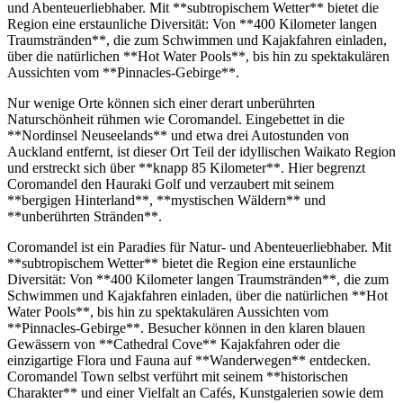
und Abenteuerliebhaber. Mit **subtropischem Wetter** bietet die
Region eine erstaunliche Diversität: Von **400 Kilometer langen
Traumstränden**, die zum Schwimmen und Kajakfahren einladen,
über die natürlichen **Hot Water Pools**, bis hin zu spektakulären
Aussichten vom **Pinnacles-Gebirge**.
Nur wenige Orte können sich einer derart unberührten
Naturschönheit rühmen wie Coromandel. Eingebettet in die
**Nordinsel Neuseelands** und etwa drei Autostunden von
Auckland entfernt, ist dieser Ort Teil der idyllischen Waikato Region
und erstreckt sich über **knapp 85 Kilometer**. Hier begrenzt
Coromandel den Hauraki Golf und verzaubert mit seinem
**bergigen Hinterland**, **mystischen Wäldern** und
**unberührten Stränden**.
Coromandel ist ein Paradies für Natur- und Abenteuerliebhaber. Mit
**subtropischem Wetter** bietet die Region eine erstaunliche
Diversität: Von **400 Kilometer langen Traumstränden**, die zum
Schwimmen und Kajakfahren einladen, über die natürlichen **Hot
Water Pools**, bis hin zu spektakulären Aussichten vom
**Pinnacles-Gebirge**. Besucher können in den klaren blauen
Gewässern von **Cathedral Cove** Kajakfahren oder die
einzigartige Flora und Fauna auf **Wanderwegen** entdecken.
Coromandel Town selbst verführt mit seinem **historischen
Charakter** und einer Vielfalt an Cafés, Kunstgalerien sowie dem