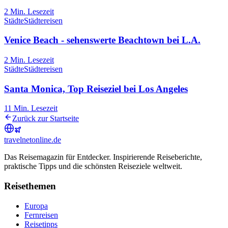
2
Min. Lesezeit
Städte
Städtereisen
Venice Beach - sehenswerte Beachtown bei L.A.
2
Min. Lesezeit
Städte
Städtereisen
Santa Monica, Top Reiseziel bei Los Angeles
11
Min. Lesezeit
Zurück zur Startseite
travel
net
online.de
Das Reisemagazin für Entdecker. Inspirierende Reiseberichte,
praktische Tipps und die schönsten Reiseziele weltweit.
Reisethemen
Europa
Fernreisen
Reisetipps