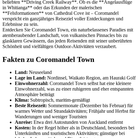
beliebten **Driving Creek Railway**. Ob es die **Angelausflüge
in Whitianga** oder das Erkunden der malerischen
**Felsformationen** von Cathedral Cove ist – Coromandel
verspricht ein ganzjähriges Reiseziel voller Entdeckungen und
Erlebnisse zu sein.
Entdecken Sie Coromandel Town, ein naturbelassenes Paradies mit
atemberaubender Landschaft, von vulkanischen Pinnacles bis zu
glasklaren Gewässern, das jeden Reisenden mit seiner unberührten
Schönheit und vielfältigen Outdoor-Aktivitäten verzaubert.
Fakten zu Coromandel Town
Land:
Neuseeland
Lage im Land:
Nordinsel, Waikato Region, am Hauraki Golf
Einwohnerzahl:
Coromandel Town selbst hat eine kleinere
Einwohnerzahl, was zu einer ruhigeren und eher entspannten
Atmosphäre beiträgt
Klima:
Subtropisch, maritim-gemäßigt
Beste Reisezeit:
Sommermonate (Dezember bis Februar) für
warmes Wetter und Strandaktivitäten; Frühjahr und Herbst für
Wanderungen und weniger Touristen
Anreise:
Etwa drei Autostunden von Auckland entfernt
Kosten:
In der Regel höher als in Deutschland, besonders bei
Unterkünften und touristischen Aktivitäten; günstiger bei