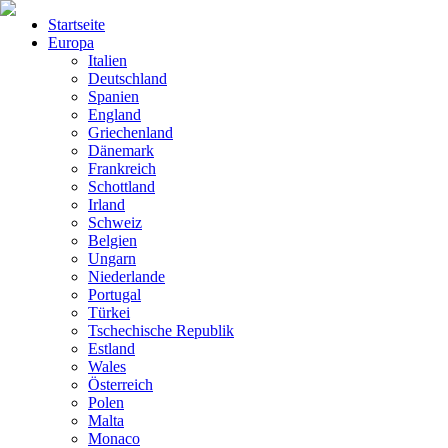
Startseite
Europa
Italien
Deutschland
Spanien
England
Griechenland
Dänemark
Frankreich
Schottland
Irland
Schweiz
Belgien
Ungarn
Niederlande
Portugal
Türkei
Tschechische Republik
Estland
Wales
Österreich
Polen
Malta
Monaco