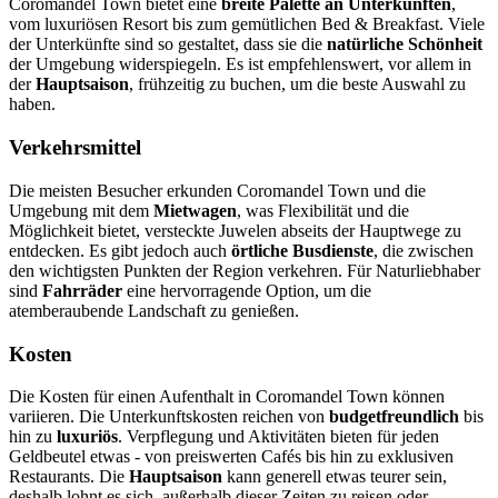
Coromandel Town bietet eine
breite Palette an Unterkünften
,
vom luxuriösen Resort bis zum gemütlichen Bed & Breakfast. Viele
der Unterkünfte sind so gestaltet, dass sie die
natürliche Schönheit
der Umgebung widerspiegeln. Es ist empfehlenswert, vor allem in
der
Hauptsaison
, frühzeitig zu buchen, um die beste Auswahl zu
haben.
Verkehrsmittel
Die meisten Besucher erkunden Coromandel Town und die
Umgebung mit dem
Mietwagen
, was Flexibilität und die
Möglichkeit bietet, versteckte Juwelen abseits der Hauptwege zu
entdecken. Es gibt jedoch auch
örtliche Busdienste
, die zwischen
den wichtigsten Punkten der Region verkehren. Für Naturliebhaber
sind
Fahrräder
eine hervorragende Option, um die
atemberaubende Landschaft zu genießen.
Kosten
Die Kosten für einen Aufenthalt in Coromandel Town können
variieren. Die Unterkunftskosten reichen von
budgetfreundlich
bis
hin zu
luxuriös
. Verpflegung und Aktivitäten bieten für jeden
Geldbeutel etwas - von preiswerten Cafés bis hin zu exklusiven
Restaurants. Die
Hauptsaison
kann generell etwas teurer sein,
deshalb lohnt es sich, außerhalb dieser Zeiten zu reisen oder