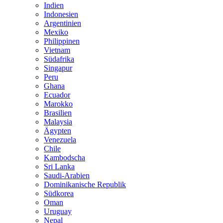
Indien
Indonesien
Argentinien
Mexiko
Philippinen
Vietnam
Südafrika
Singapur
Peru
Ghana
Ecuador
Marokko
Brasilien
Malaysia
Ägypten
Venezuela
Chile
Kambodscha
Sri Lanka
Saudi-Arabien
Dominikanische Republik
Südkorea
Oman
Uruguay
Nepal