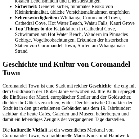
lokalen Lebensmitteln und Dienstleistungen
Sicherheit:
Generell sicher, minimales Risiko von
Kleinkriminalität, übliche Vorsichtsmaßnahmen empfohlen
Sehenswürdigkeiten:
Whitianga, Coromandel Town,
Cathedral Cove, Hot Water Beach, Waiau Falls, Kauri Grove
Top Things to do:
Kajakfahren in Cathedral Cove,
Schwimmen am Hot Water Beach, Wandern im Pinnacles-
Gebirge, Vogelbeobachtungen, Erkunden der historischen
Stätten von Coromandel Town, Surfen am Whangamata
Strand
Geschichte und Kultur von Coromandel
Town
Coromandel Town ist eine Stadt mit reicher
Geschichte
, die eng mit
dem Goldrausch der 1850er Jahre verwoben ist. Ihre Kultur spiegelt
die Einflüsse der Maori, europäischer Siedler und der Goldsucher,
die hier ihr Glück versuchten, wider. Der historische Charakter der
Stadt ist in den gut erhaltenen Gebäuden aus dem 19. Jahrhundert
sichtbar, die heute Cafés, Galerien und Museen beherbergen und
damit ein lebendiges Zeugnis der vergangenen Tage darstellen.
Die
kulturelle Vielfalt
ist ein wesentliches Merkmal von
Coromandel Town, wo traditionelle Maori-Kunst und Handwerk