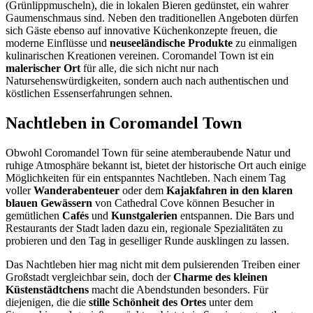
(Grünlippmuscheln), die in lokalen Bieren gedünstet, ein wahrer
Gaumenschmaus sind. Neben den traditionellen Angeboten dürfen
sich Gäste ebenso auf innovative Küchenkonzepte freuen, die
moderne Einflüsse und
neuseeländische Produkte
zu einmaligen
kulinarischen Kreationen vereinen. Coromandel Town ist ein
malerischer Ort
für alle, die sich nicht nur nach
Natursehenswürdigkeiten, sondern auch nach authentischen und
köstlichen Essenserfahrungen sehnen.
Nachtleben in Coromandel Town
Obwohl Coromandel Town für seine atemberaubende Natur und
ruhige Atmosphäre bekannt ist, bietet der historische Ort auch einige
Möglichkeiten für ein entspanntes Nachtleben. Nach einem Tag
voller
Wanderabenteuer
oder dem
Kajakfahren in den klaren
blauen Gewässern
von Cathedral Cove können Besucher in
gemütlichen
Cafés
und
Kunstgalerien
entspannen. Die Bars und
Restaurants der Stadt laden dazu ein, regionale Spezialitäten zu
probieren und den Tag in geselliger Runde ausklingen zu lassen.
Das Nachtleben hier mag nicht mit dem pulsierenden Treiben einer
Großstadt vergleichbar sein, doch der
Charme des kleinen
Küstenstädtchens
macht die Abendstunden besonders. Für
diejenigen, die die
stille Schönheit des Ortes
unter dem