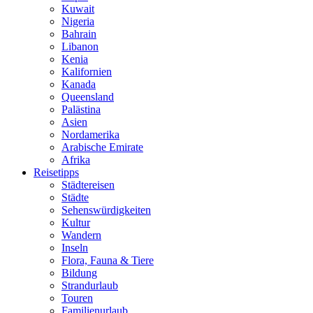
Kuwait
Nigeria
Bahrain
Libanon
Kenia
Kalifornien
Kanada
Queensland
Palästina
Asien
Nordamerika
Arabische Emirate
Afrika
Reisetipps
Städtereisen
Städte
Sehenswürdigkeiten
Kultur
Wandern
Inseln
Flora, Fauna & Tiere
Bildung
Strandurlaub
Touren
Familienurlaub