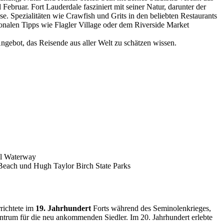
ebruar. Fort Lauderdale fasziniert mit seiner Natur, darunter der
 Spezialitäten wie Crawfish und Grits in den beliebten Restaurants
onalen Tipps wie Flagler Village oder dem Riverside Market
ngebot, das Reisende aus aller Welt zu schätzen wissen.
al Waterway
each und Hugh Taylor Birch State Parks
richtete im
19. Jahrhundert
Forts während des Seminolenkrieges,
rum für die neu ankommenden Siedler. Im 20. Jahrhundert erlebte