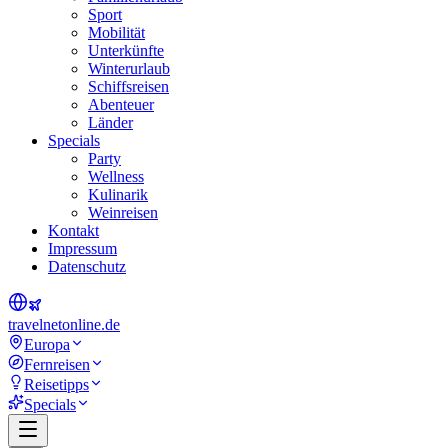
Sport
Mobilität
Unterkünfte
Winterurlaub
Schiffsreisen
Abenteuer
Länder
Specials
Party
Wellness
Kulinarik
Weinreisen
Kontakt
Impressum
Datenschutz
travel
net
online.de
Europa
Fernreisen
Reisetipps
Specials