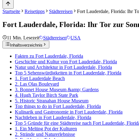
Startseite
Reisetipps
Städtereisen
Fort Lauderdale, Florida: Ihr T
Fort Lauderdale, Florida: Ihr Tor zur Son
11
Min. Lesezeit
Städtereisen
USA
Inhaltsverzeichnis
Fakten zu Fort Lauderdale, Florida
Geschichte und Kultur von Fort Lauderdale, Florida
Natur und Architektur in Fort Lauderdale, Florida
Top 5 Sehenswürdigkeiten in Fort Lauderdale, Florida
1. Fort Lauderdale Beach
2. Las Olas Boulevard
3. Bonnet House Museum &amp; Gardens
4. Hugh Taylor Birch State Park
5. Historic Stranahan House Museum
Top things to do in Fort Lauderdale, Florida
Kulinarik und Gastronomie in Fort Lauderdale, Florida
Nachtleben in Fort Lauderdale, Florida
Top 5 Gründe für eine Städtereise nach Fort Lauderdale, Florid
1. Ein Melting Pot der Kulturen
2. Strände und Naturerlebnisse