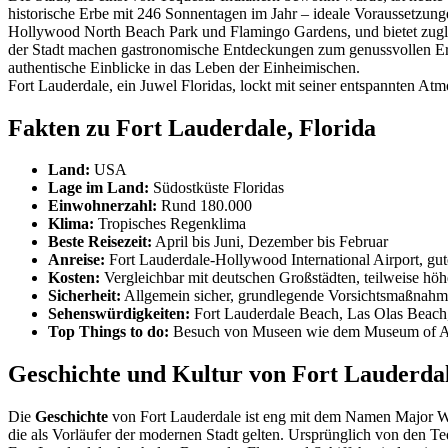
historische Erbe mit 246 Sonnentagen im Jahr – ideale Voraussetzunge
Hollywood North Beach Park und Flamingo Gardens, und bietet zuglei
der Stadt machen gastronomische Entdeckungen zum genussvollen Erleb
authentische Einblicke in das Leben der Einheimischen.
Fort Lauderdale, ein Juwel Floridas, lockt mit seiner entspannten At
Fakten zu Fort Lauderdale, Florida
Land:
USA
Lage im Land:
Südostküste Floridas
Einwohnerzahl:
Rund 180.000
Klima:
Tropisches Regenklima
Beste Reisezeit:
April bis Juni, Dezember bis Februar
Anreise:
Fort Lauderdale-Hollywood International Airport, gu
Kosten:
Vergleichbar mit deutschen Großstädten, teilweise höh
Sicherheit:
Allgemein sicher, grundlegende Vorsichtsmaßnah
Sehenswürdigkeiten:
Fort Lauderdale Beach, Las Olas Beach,
Top Things to do:
Besuch von Museen wie dem Museum of Art,
Geschichte und Kultur von Fort Lauderdal
Die
Geschichte
von Fort Lauderdale ist eng mit dem Namen Major Wi
die als Vorläufer der modernen Stadt gelten. Ursprünglich von den Teq