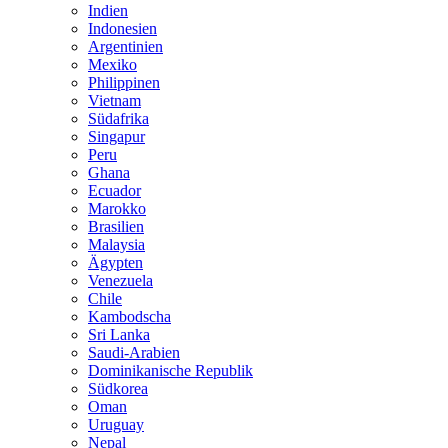
Indien
Indonesien
Argentinien
Mexiko
Philippinen
Vietnam
Südafrika
Singapur
Peru
Ghana
Ecuador
Marokko
Brasilien
Malaysia
Ägypten
Venezuela
Chile
Kambodscha
Sri Lanka
Saudi-Arabien
Dominikanische Republik
Südkorea
Oman
Uruguay
Nepal