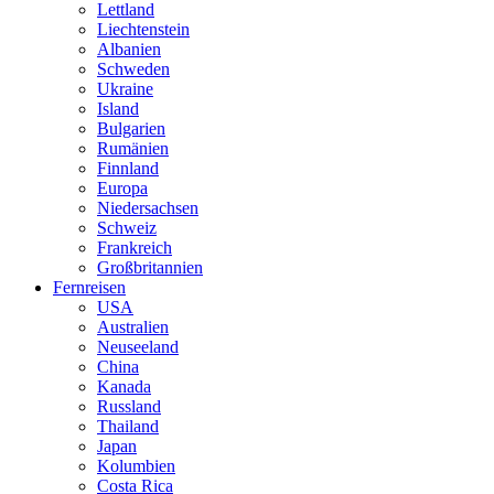
Lettland
Liechtenstein
Albanien
Schweden
Ukraine
Island
Bulgarien
Rumänien
Finnland
Europa
Niedersachsen
Schweiz
Frankreich
Großbritannien
Fernreisen
USA
Australien
Neuseeland
China
Kanada
Russland
Thailand
Japan
Kolumbien
Costa Rica