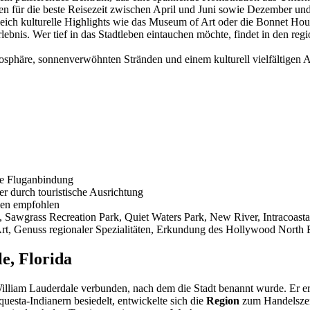
n für die beste Reisezeit zwischen April und Juni sowie Dezember und F
ch kulturelle Highlights wie das Museum of Art oder die Bonnet House.
nis. Wer tief in das Stadtleben eintauchen möchte, findet in den regi
mosphäre, sonnenverwöhnten Stränden und einem kulturell vielfältigen A
te Fluganbindung
er durch touristische Ausrichtung
men empfohlen
 Sawgrass Recreation Park, Quiet Waters Park, New River, Intracoast
 Genuss regionaler Spezialitäten, Erkundung des Hollywood North B
e, Florida
lliam Lauderdale verbunden, nach dem die Stadt benannt wurde. Er er
uesta-Indianern besiedelt, entwickelte sich die
Region
zum Handelszent