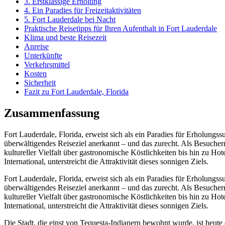
3. Erstklassige Erholung
4. Ein Paradies für Freizeitaktivitäten
5. Fort Lauderdale bei Nacht
Praktische Reisetipps für Ihren Aufenthalt in Fort Lauderdale
Klima und beste Reisezeit
Anreise
Unterkünfte
Verkehrsmittel
Kosten
Sicherheit
Fazit zu Fort Lauderdale, Florida
Zusammenfassung
Fort Lauderdale, Florida, erweist sich als ein Paradies für Erholun
überwältigendes Reiseziel anerkannt – und das zurecht. Als Besucherm
kultureller Vielfalt über gastronomische Köstlichkeiten bis hin zu H
International, unterstreicht die Attraktivität dieses sonnigen Ziels.
Fort Lauderdale, Florida, erweist sich als ein Paradies für Erholun
überwältigendes Reiseziel anerkannt – und das zurecht. Als Besucherm
kultureller Vielfalt über gastronomische Köstlichkeiten bis hin zu H
International, unterstreicht die Attraktivität dieses sonnigen Ziels.
Die Stadt, die einst von Tequesta-Indianern bewohnt wurde, ist heute