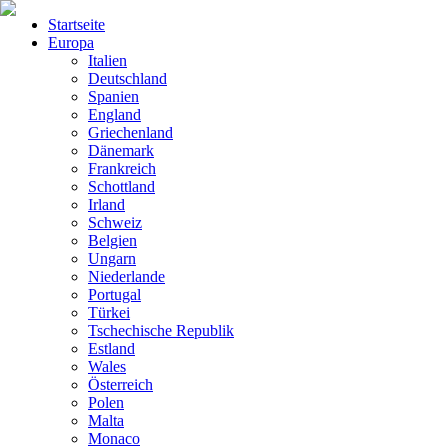
Startseite
Europa
Italien
Deutschland
Spanien
England
Griechenland
Dänemark
Frankreich
Schottland
Irland
Schweiz
Belgien
Ungarn
Niederlande
Portugal
Türkei
Tschechische Republik
Estland
Wales
Österreich
Polen
Malta
Monaco