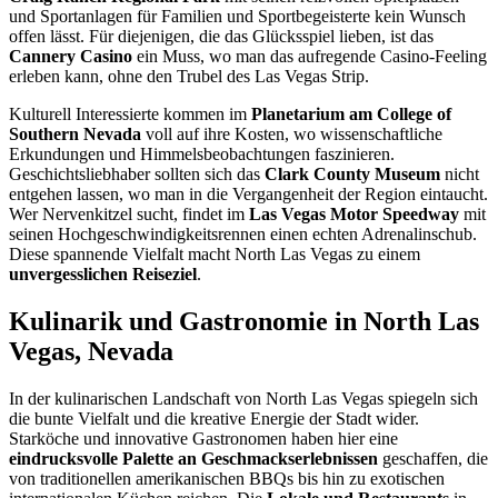
und Sportanlagen für Familien und Sportbegeisterte kein Wunsch
offen lässt. Für diejenigen, die das Glücksspiel lieben, ist das
Cannery Casino
ein Muss, wo man das aufregende Casino-Feeling
erleben kann, ohne den Trubel des Las Vegas Strip.
Kulturell Interessierte kommen im
Planetarium am College of
Southern Nevada
voll auf ihre Kosten, wo wissenschaftliche
Erkundungen und Himmelsbeobachtungen faszinieren.
Geschichtsliebhaber sollten sich das
Clark County Museum
nicht
entgehen lassen, wo man in die Vergangenheit der Region eintaucht.
Wer Nervenkitzel sucht, findet im
Las Vegas Motor Speedway
mit
seinen Hochgeschwindigkeitsrennen einen echten Adrenalinschub.
Diese spannende Vielfalt macht North Las Vegas zu einem
unvergesslichen Reiseziel
.
Kulinarik und Gastronomie in North Las
Vegas, Nevada
In der kulinarischen Landschaft von North Las Vegas spiegeln sich
die bunte Vielfalt und die kreative Energie der Stadt wider.
Starköche und innovative Gastronomen haben hier eine
eindrucksvolle Palette an Geschmackserlebnissen
geschaffen, die
von traditionellen amerikanischen BBQs bis hin zu exotischen