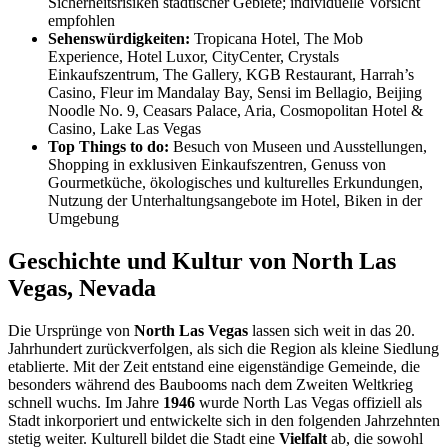
Sicherheitsrisiken städtischer Gebiete; individuelle Vorsicht
empfohlen
Sehenswürdigkeiten:
Tropicana Hotel, The Mob
Experience, Hotel Luxor, CityCenter, Crystals
Einkaufszentrum, The Gallery, KGB Restaurant, Harrah’s
Casino, Fleur im Mandalay Bay, Sensi im Bellagio, Beijing
Noodle No. 9, Ceasars Palace, Aria, Cosmopolitan Hotel &
Casino, Lake Las Vegas
Top Things to do:
Besuch von Museen und Ausstellungen,
Shopping in exklusiven Einkaufszentren, Genuss von
Gourmetküche, ökologisches und kulturelles Erkundungen,
Nutzung der Unterhaltungsangebote im Hotel, Biken in der
Umgebung
Geschichte und Kultur von North Las
Vegas, Nevada
Die Ursprünge von
North Las Vegas
lassen sich weit in das 20.
Jahrhundert zurückverfolgen, als sich die Region als kleine Siedlung
etablierte. Mit der Zeit entstand eine eigenständige Gemeinde, die
besonders während des Baubooms nach dem Zweiten Weltkrieg
schnell wuchs. Im Jahre
1946
wurde North Las Vegas offiziell als
Stadt inkorporiert und entwickelte sich in den folgenden Jahrzehnten
stetig weiter. Kulturell bildet die Stadt eine
Vielfalt
ab, die sowohl