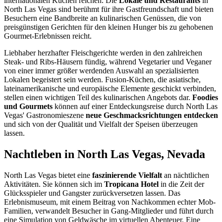
internationalen Küchen reichen. Die
Lokale und Restaurants
in
North Las Vegas sind berühmt für ihre Gastfreundschaft und bieten
Besuchern eine Bandbreite an kulinarischen Genüssen, die von
preisgünstigen Gerichten für den kleinen Hunger bis zu gehobenen
Gourmet-Erlebnissen reicht.
Liebhaber herzhafter Fleischgerichte werden in den zahlreichen
Steak- und Ribs-Häusern fündig, während Vegetarier und Veganer
von einer immer größer werdenden Auswahl an spezialisierten
Lokalen begeistert sein werden. Fusion-Küchen, die asiatische,
lateinamerikanische und europäische Elemente geschickt verbinden,
stellen einen wichtigen Teil des kulinarischen Angebots dar.
Foodies
und Gourmets
können auf einer Entdeckungsreise durch North Las
Vegas' Gastronomieszene
neue Geschmacksrichtungen entdecken
und sich von der Qualität und Vielfalt der Speisen überzeugen
lassen.
Nachtleben in North Las Vegas, Nevada
North Las Vegas bietet eine
faszinierende Vielfalt
an nächtlichen
Aktivitäten. Sie können sich im
Tropicana Hotel
in die Zeit der
Glücksspieler und Gangster zurückversetzen lassen. Das
Erlebnismuseum, mit einem Beitrag von Nachkommen echter Mob-
Familien, verwandelt Besucher in Gang-Mitglieder und führt durch
eine Simulation von Geldwäsche im virtuellen Abenteuer. Eine