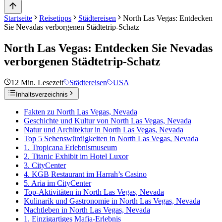
Startseite
Reisetipps
Städtereisen
North Las Vegas: Entdecken
Sie Nevadas verborgenen Städtetrip-Schatz
North Las Vegas: Entdecken Sie Nevadas
verborgenen Städtetrip-Schatz
12
Min. Lesezeit
Städtereisen
USA
Inhaltsverzeichnis
Fakten zu North Las Vegas, Nevada
Geschichte und Kultur von North Las Vegas, Nevada
Natur und Architektur in North Las Vegas, Nevada
Top 5 Sehenswürdigkeiten in North Las Vegas, Nevada
1. Tropicana Erlebnismuseum
2. Titanic Exhibit im Hotel Luxor
3. CityCenter
4. KGB Restaurant im Harrah’s Casino
5. Aria im CityCenter
Top-Aktivitäten in North Las Vegas, Nevada
Kulinarik und Gastronomie in North Las Vegas, Nevada
Nachtleben in North Las Vegas, Nevada
1. Einzigartiges Mafia-Erlebnis