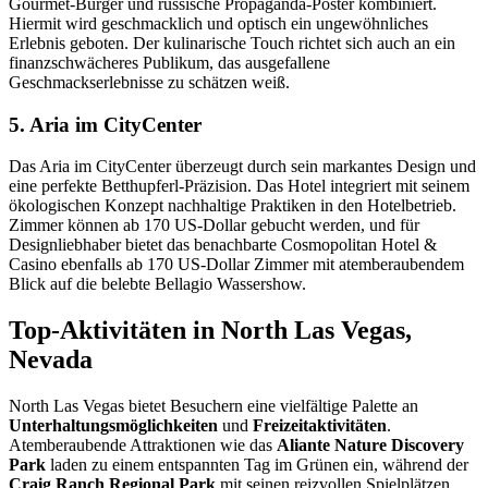
Gourmet-Burger und russische Propaganda-Poster kombiniert.
Hiermit wird geschmacklich und optisch ein ungewöhnliches
Erlebnis geboten. Der kulinarische Touch richtet sich auch an ein
finanzschwächeres Publikum, das ausgefallene
Geschmackserlebnisse zu schätzen weiß.
5. Aria im CityCenter
Das Aria im CityCenter überzeugt durch sein markantes Design und
eine perfekte Betthupferl-Präzision. Das Hotel integriert mit seinem
ökologischen Konzept nachhaltige Praktiken in den Hotelbetrieb.
Zimmer können ab 170 US-Dollar gebucht werden, und für
Designliebhaber bietet das benachbarte Cosmopolitan Hotel &
Casino ebenfalls ab 170 US-Dollar Zimmer mit atemberaubendem
Blick auf die belebte Bellagio Wassershow.
Top-Aktivitäten in North Las Vegas,
Nevada
North Las Vegas bietet Besuchern eine vielfältige Palette an
Unterhaltungsmöglichkeiten
und
Freizeitaktivitäten
.
Atemberaubende Attraktionen wie das
Aliante Nature Discovery
Park
laden zu einem entspannten Tag im Grünen ein, während der
Craig Ranch Regional Park
mit seinen reizvollen Spielplätzen