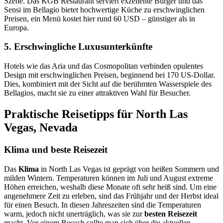
Szene. Das KGB Restaurant serviert exzellente Burger und das
Sensi im Bellagio bietet hochwertige Küche zu erschwinglichen
Preisen, ein Menü kostet hier rund 60 USD – günstiger als in
Europa.
5. Erschwingliche Luxusunterkünfte
Hotels wie das Aria und das Cosmopolitan verbinden opulentes
Design mit erschwinglichen Preisen, beginnend bei 170 US-Dollar.
Dies, kombiniert mit der Sicht auf die berühmten Wasserspiele des
Bellagios, macht sie zu einer attraktiven Wahl für Besucher.
Praktische Reisetipps für North Las
Vegas, Nevada
Klima und beste Reisezeit
Das
Klima
in North Las Vegas ist geprägt von heißen Sommern und
milden Wintern. Temperaturen können im Juli und August extreme
Höhen erreichen, weshalb diese Monate oft sehr heiß sind. Um eine
angenehmere Zeit zu erleben, sind das Frühjahr und der Herbst ideal
für einen Besuch. In diesen Jahreszeiten sind die Temperaturen
warm, jedoch nicht unerträglich, was sie zur
besten Reisezeit
macht. Vor einem Besuch sollte man sich über die aktuellen