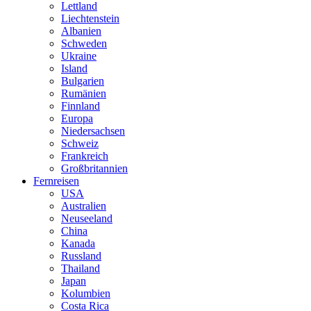
Lettland
Liechtenstein
Albanien
Schweden
Ukraine
Island
Bulgarien
Rumänien
Finnland
Europa
Niedersachsen
Schweiz
Frankreich
Großbritannien
Fernreisen
USA
Australien
Neuseeland
China
Kanada
Russland
Thailand
Japan
Kolumbien
Costa Rica