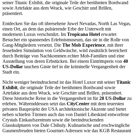
seiner Titanic Exhibit, die originale Teile der berühmten Bordwand
sowie Artefakte aus dem Wrack, wie Geschirr und Brillen,
präsentiert.
Entdecken Sie das oft übersehene Juwel Nevadas, North Las Vegas,
einen Ort, an dem das pulsierende Erbe der Unterwelt mit
modernem Luxus verschmilzt. Im
Tropicana Hotel
erwartet
Besucher ein spannendes Erlebnismuseum, das sie in die Rolle von
Gang-Mitgliedern versetzt. Die
The Mob Experience
, mit ihrer
fesselnden Simulation von Geldwäsche, wird zusätzlich bereichert
durch Beiträge von Nachkommen echter Mob-Familien und eine
Ausstellung von deren Erbstücken. Bei einem Eintrittspreis von
40
US-Dollar
tauchen Gäste tief in die kriminelle Vergangenheit der
Stadt ein.
Nicht weniger beeindruckend ist das Hotel Luxor mit seiner
Titanic
Exhibit
, die originale Teile der berühmten Bordwand sowie
Artefakte aus dem Wrack, wie Geschirr und Brillen, präsentiert.
Diese historische Reise in die Vergangenheit ist für
28 US-Dollar
zu
erleben. Währenddessen setzt das
CityCenter
mit dem teuersten
privaten Bauprojekt der USA architektonische Akzente und bietet
neben schiefen Türmen auch das von Daniel Libeskind entworfene
Crystals Einkaufszentrum sowie die beeindruckenden
Glasskulpturen von Dale Chihuly. Kulinarische und erschwingliche
Gaumenfreuden bieten Gourmet-Adressen wie das KGB Restaurant