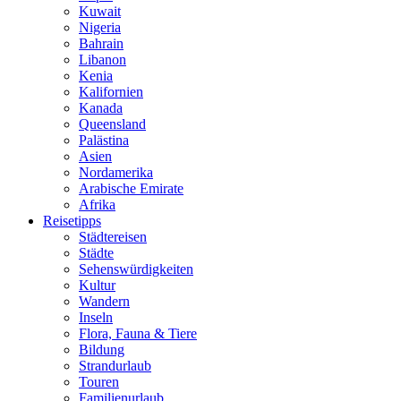
Kuwait
Nigeria
Bahrain
Libanon
Kenia
Kalifornien
Kanada
Queensland
Palästina
Asien
Nordamerika
Arabische Emirate
Afrika
Reisetipps
Städtereisen
Städte
Sehenswürdigkeiten
Kultur
Wandern
Inseln
Flora, Fauna & Tiere
Bildung
Strandurlaub
Touren
Familienurlaub