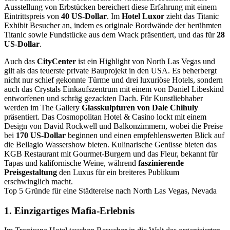
Ausstellung von Erbstücken bereichert diese Erfahrung mit einem
Eintrittspreis von
40 US-Dollar
. Im
Hotel Luxor
zieht das Titanic
Exhibit Besucher an, indem es originale Bordwände der berühmten
Titanic sowie Fundstücke aus dem Wrack präsentiert, und das für
28
US-Dollar
.
Auch das
CityCenter
ist ein Highlight von North Las Vegas und
gilt als das teuerste private Bauprojekt in den USA. Es beherbergt
nicht nur schief gekonnte Türme und drei luxuriöse Hotels, sondern
auch das Crystals Einkaufszentrum mit einem von Daniel Libeskind
entworfenen und schräg gezackten Dach. Für Kunstliebhaber
werden im The Gallery
Glasskulpturen von Dale Chihuly
präsentiert. Das Cosmopolitan Hotel & Casino lockt mit einem
Design von David Rockwell und Balkonzimmern, wobei die Preise
bei
170 US-Dollar
beginnen und einen empfehlenswerten Blick auf
die Bellagio Wassershow bieten. Kulinarische Genüsse bieten das
KGB Restaurant mit Gourmet-Burgern und das Fleur, bekannt für
Tapas und kalifornische Weine, während
faszinierende
Preisgestaltung
den Luxus für ein breiteres Publikum
erschwinglich macht.
Top 5 Gründe für eine Städtereise nach North Las Vegas, Nevada
1. Einzigartiges Mafia-Erlebnis