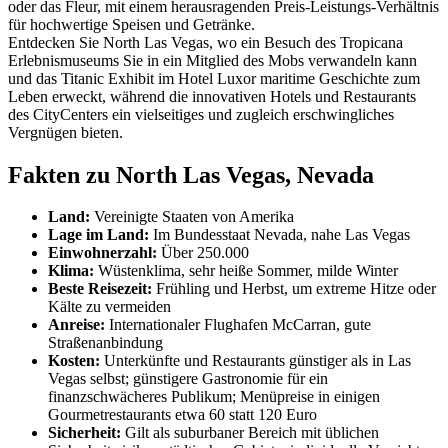
oder das Fleur, mit einem herausragenden Preis-Leistungs-Verhältnis
für hochwertige Speisen und Getränke.
Entdecken Sie North Las Vegas, wo ein Besuch des Tropicana
Erlebnismuseums Sie in ein Mitglied des Mobs verwandeln kann
und das Titanic Exhibit im Hotel Luxor maritime Geschichte zum
Leben erweckt, während die innovativen Hotels und Restaurants
des CityCenters ein vielseitiges und zugleich erschwingliches
Vergnügen bieten.
Fakten zu North Las Vegas, Nevada
Land:
Vereinigte Staaten von Amerika
Lage im Land:
Im Bundesstaat Nevada, nahe Las Vegas
Einwohnerzahl:
Über 250.000
Klima:
Wüstenklima, sehr heiße Sommer, milde Winter
Beste Reisezeit:
Frühling und Herbst, um extreme Hitze oder
Kälte zu vermeiden
Anreise:
Internationaler Flughafen McCarran, gute
Straßenanbindung
Kosten:
Unterkünfte und Restaurants günstiger als in Las
Vegas selbst; günstigere Gastronomie für ein
finanzschwächeres Publikum; Menüpreise in einigen
Gourmetrestaurants etwa 60 statt 120 Euro
Sicherheit:
Gilt als suburbaner Bereich mit üblichen