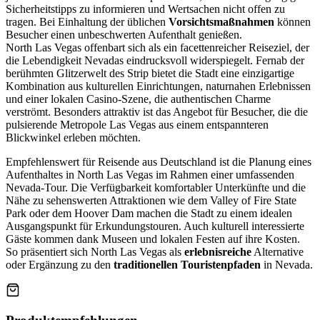
Sicherheitstipps zu informieren und Wertsachen nicht offen zu
tragen. Bei Einhaltung der üblichen
Vorsichtsmaßnahmen
können
Besucher einen unbeschwerten Aufenthalt genießen.
North Las Vegas offenbart sich als ein facettenreicher Reiseziel, der
die Lebendigkeit Nevadas eindrucksvoll widerspiegelt. Fernab der
berühmten Glitzerwelt des Strip bietet die Stadt eine einzigartige
Kombination aus kulturellen Einrichtungen, naturnahen Erlebnissen
und einer lokalen Casino-Szene, die authentischen Charme
verströmt. Besonders attraktiv ist das Angebot für Besucher, die die
pulsierende Metropole Las Vegas aus einem entspannteren
Blickwinkel erleben möchten.
Empfehlenswert für Reisende aus Deutschland ist die Planung eines
Aufenthaltes in North Las Vegas im Rahmen einer umfassenden
Nevada-Tour. Die Verfügbarkeit komfortabler Unterkünfte und die
Nähe zu sehenswerten Attraktionen wie dem Valley of Fire State
Park oder dem Hoover Dam machen die Stadt zu einem idealen
Ausgangspunkt für Erkundungstouren. Auch kulturell interessierte
Gäste kommen dank Museen und lokalen Festen auf ihre Kosten.
So präsentiert sich North Las Vegas als
erlebnisreiche
Alternative
oder Ergänzung zu den
traditionellen Touristenpfaden
in Nevada.