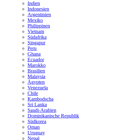
Indien
Indonesien
Argentinien
Mexiko
Philippinen
Vietnam
Südafrika
Singapur
Peru
Ghana
Ecuador
Marokko
Brasilien
Malaysia
Ägypten
Venezuela
Chile
Kambodscha
Sri Lanka
Saudi-Arabien
Dominikanische Republik
Südkorea
Oman
Uruguay
Nepal