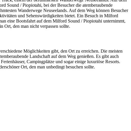
ford Sound / Piopiotahi, bei der Besucher die atemberaubende
 berühmtesten Wanderwege Neuseelands. Auf dem Weg können Besucher
Aktivitäten und Sehenswürdigkeiten bietet. Ein Besuch in Milford
b man eine Bootsfahrt auf dem Milford Sound / Piopiotahi unternimmt,
n Ort, den man nicht verpassen sollte.
verschiedene Möglichkeiten gibt, den Ort zu erreichen. Die meisten
 atemberaubende Landschaft auf dem Weg genießen. Es gibt auch
 Ferienhäuser, Campingplätze und sogar einige luxuriöse Resorts.
derschöner Ort, den man unbedingt besuchen sollte.