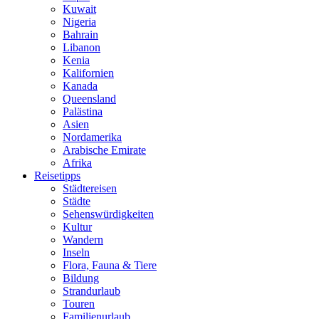
Kuwait
Nigeria
Bahrain
Libanon
Kenia
Kalifornien
Kanada
Queensland
Palästina
Asien
Nordamerika
Arabische Emirate
Afrika
Reisetipps
Städtereisen
Städte
Sehenswürdigkeiten
Kultur
Wandern
Inseln
Flora, Fauna & Tiere
Bildung
Strandurlaub
Touren
Familienurlaub