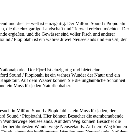
end und die Tierwelt ist einzigartig. Der Milford Sound / Piopiotahi
ten, die die einzigartige Landschaft und Tierwelt erleben möchten. Der
wände ergießen, und die Gewässer sind voller Fisch und anderer
und / Piopiotahi ist ein wahres Juwel Neuseelands und ein Ort, den
ationalparks. Der Fjord ist einzigartig und bietet eine
ord Sound / Piopiotahi ist ein wahres Wunder der Natur und ein
ne Kajaktour. Auf dem Wasser können Sie die unglaubliche Schönheit
und ein Muss für jeden Naturliebhaber.
such in Milford Sound / Piopiotahi ist ein Muss für jeden, der
ilford Sound / Piopiotahi. Hier können Besucher die atemberaubende
esten Wanderwege Neuseelands. Auf dem Weg können Besucher die
inem der berühmtesten Wanderwege Neuseelands. Auf dem Weg können
ord Track, einem der berühmtesten Wanderwege Neuseelands. Auf dem