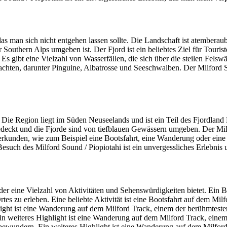
das man sich nicht entgehen lassen sollte. Die Landschaft ist atemberaub
Southern Alps umgeben ist. Der Fjord ist ein beliebtes Ziel für Touris
. Es gibt eine Vielzahl von Wasserfällen, die sich über die steilen Fels
ten, darunter Pinguine, Albatrosse und Seeschwalben. Der Milford So
 Die Region liegt im Süden Neuseelands und ist ein Teil des Fjordland N
deckt und die Fjorde sind von tiefblauen Gewässern umgeben. Der Milf
u erkunden, wie zum Beispiel eine Bootsfahrt, eine Wanderung oder ei
Besuch des Milford Sound / Piopiotahi ist ein unvergessliches Erlebnis 
er eine Vielzahl von Aktivitäten und Sehenswürdigkeiten bietet. Ein Be
rtes zu erleben. Eine beliebte Aktivität ist eine Bootsfahrt auf dem M
hlight ist eine Wanderung auf dem Milford Track, einem der berühmt
Ein weiteres Highlight ist eine Wanderung auf dem Milford Track, e
 bewundern. Ein weiteres Highlight ist eine Wanderung auf dem Milf