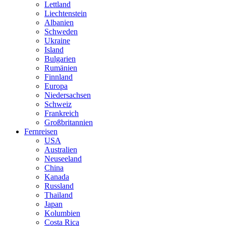
Lettland
Liechtenstein
Albanien
Schweden
Ukraine
Island
Bulgarien
Rumänien
Finnland
Europa
Niedersachsen
Schweiz
Frankreich
Großbritannien
Fernreisen
USA
Australien
Neuseeland
China
Kanada
Russland
Thailand
Japan
Kolumbien
Costa Rica