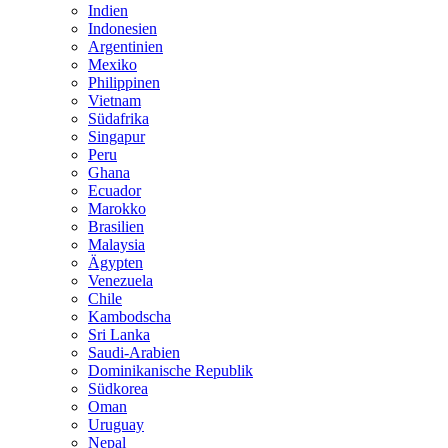
Indien
Indonesien
Argentinien
Mexiko
Philippinen
Vietnam
Südafrika
Singapur
Peru
Ghana
Ecuador
Marokko
Brasilien
Malaysia
Ägypten
Venezuela
Chile
Kambodscha
Sri Lanka
Saudi-Arabien
Dominikanische Republik
Südkorea
Oman
Uruguay
Nepal