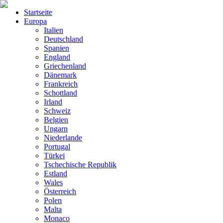
Startseite
Europa
Italien
Deutschland
Spanien
England
Griechenland
Dänemark
Frankreich
Schottland
Irland
Schweiz
Belgien
Ungarn
Niederlande
Portugal
Türkei
Tschechische Republik
Estland
Wales
Österreich
Polen
Malta
Monaco