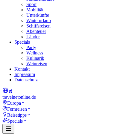
Sport
Mobilität
Unterkünfte
Winterurlaub
Schiffsreisen
Abenteuer
Länder
Specials
Party
Wellness
Kulinarik
Weinreisen
Kontakt
Impressum
Datenschutz
travel
net
online.de
Europa
Fernreisen
Reisetipps
Specials