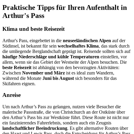
Praktische Tipps für Ihren Aufenthalt in
Arthur's Pass
Klima und beste Reisezeit
Arthur's Pass, eingebettet in die
neuseeländischen Alpen
auf der
Südinsel, ist bekannt für sein
wechselhaftes Klima
, das stark durch
die umliegende Berglandschaft geprägt ist. Reisende sollten sich auf
häufige Niederschläge und kühle Temperaturen
einstellen, vor
allem, wenn sie das Gebiet der Westseite der Alpen besuchen. Die
beste Reisezeit
ist abhängig von den bevorzugten Aktivitäten:
Zwischen
November und März
ist es ideal zum Wandern,
während die Monate
Juni bis August
sich besonders für das
Skifahren eignen.
Anreise
Um nach Arthur’s Pass zu gelangen, nutzen viele Besucher die
malerische Passstraße, die von Christchurch an der Ostküste über
den Arthur’s Pass bis zur Westküste führt. Diese Route ist nicht nur
ein faszinierendes Fahrerlebnis, sondern auch ein Zeugnis
landschaftlicher Beeindruckung
. Es gibt alternative Routen über
den Haast und Lewis Pass, doch die Entscheidung für Arthur’s Pass