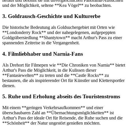
heraus und belohnt sie mit unvergleichlichen Panorama-Aussichten
und der Möglichkeit, seltene **Kea Vögel** zu beobachten.
3. Goldrausch-Geschichte und Kulturerbe
Die historische Bedeutung als Goldsuchergebiet mit Orten wie
**Londonderry Rock** und der nahegelegenen, aufgepeppten
Goldgräbersiedlung **Shantytown** macht Arthur's Pass zu einer
spannenden Zeitreise in die Vergangenheit.
4. Filmliebhaber und Narnia-Fans
Als Drehort für Filmepen wie **Die Chroniken von Narnia** bietet
Arthur's Pass die Möglichkeit, in die Kulissen dieser
**Fantasiewelten** zu treten und die **Castle Rocks** zu
bestaunen, die als inspirierender Ort für Künstler und Klettersportler
dienen.
5. Ruhe und Erholung abseits des Touristenstroms
Mit einem **geringen Verkehrsaufkommen** und einer
überschaubaren Zahl an **Übernachtungsmöglichkeiten** ist
Arthur's Pass der ideale Ort für Reisende, die Ruhe suchen und die
**Schönheit** der Natur ungestört genießen möchten.