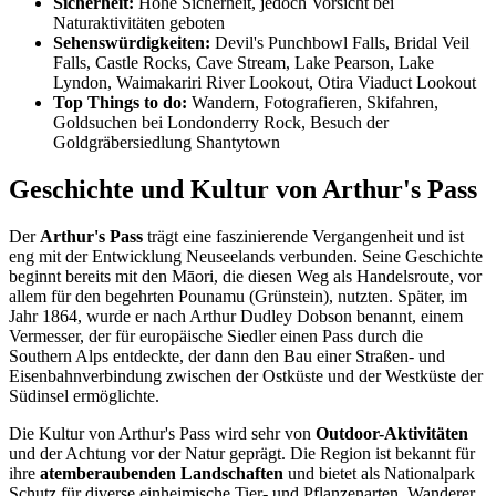
Sicherheit:
Hohe Sicherheit, jedoch Vorsicht bei
Naturaktivitäten geboten
Sehenswürdigkeiten:
Devil's Punchbowl Falls, Bridal Veil
Falls, Castle Rocks, Cave Stream, Lake Pearson, Lake
Lyndon, Waimakariri River Lookout, Otira Viaduct Lookout
Top Things to do:
Wandern, Fotografieren, Skifahren,
Goldsuchen bei Londonderry Rock, Besuch der
Goldgräbersiedlung Shantytown
Geschichte und Kultur von Arthur's Pass
Der
Arthur's Pass
trägt eine faszinierende Vergangenheit und ist
eng mit der Entwicklung Neuseelands verbunden. Seine Geschichte
beginnt bereits mit den Māori, die diesen Weg als Handelsroute, vor
allem für den begehrten Pounamu (Grünstein), nutzten. Später, im
Jahr 1864, wurde er nach Arthur Dudley Dobson benannt, einem
Vermesser, der für europäische Siedler einen Pass durch die
Southern Alps entdeckte, der dann den Bau einer Straßen- und
Eisenbahnverbindung zwischen der Ostküste und der Westküste der
Südinsel ermöglichte.
Die Kultur von Arthur's Pass wird sehr von
Outdoor-Aktivitäten
und der Achtung vor der Natur geprägt. Die Region ist bekannt für
ihre
atemberaubenden Landschaften
und bietet als Nationalpark
Schutz für diverse einheimische Tier- und Pflanzenarten. Wanderer