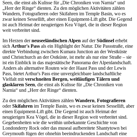
Seen, die einst als Kulisse für „Die Chroniken von Narnia“ und
„Herr der Ringe“ dienten. Zu den möglichen Aktivitäten zählen
Wandern, Fotografieren oder Skifahren im Temple Basin, wo es
zwar keinen Sessellift, aber einen Equipment-Lift gibt. Die Gegend
ist auch Heimat der neugierigen Kea Vögel, die in dieser Region
weit verbreitet sind.
Im Herzen der
neuseeländischen Alpen
auf der
Südinsel
erhebt
sich
Arthur's Pass
als ein Highlight der Natur. Die Passstraße, eine
direkte Verbindung zwischen Kumara Junction an der Westküste
und Christchurch an der Ostküste, ist mehr als nur eine Straße – sie
ist ein Einblick in das majestätische Panorama der Alpenlandschaft.
Anders als alternative Routen wie der Haast Pass und der Lewis
Pass, bietet Arthur's Pass eine unvergleichbare landschaftliche
Vielfalt mit
verschneiten Bergen, weitläufigen Tälern und
glasklaren Seen
, die einst als Kulisse für „Die Chroniken von
Narnia“ und „Herr der Ringe“ dienten.
Zu den möglichen Aktivitäten zählen
Wandern
,
Fotografieren
oder
Skifahren
im Temple Basin, wo es zwar keinen Sessellift, aber
einen Equipment-Lift gibt. Die Gegend ist auch Heimat der
neugierigen Kea Vögel, die in dieser Region weit verbreitet sind.
Gegebenheiten wie die weithin unbekannte Geschichte von
Londonderry Rock oder das museal aufbereitete Shantytown bei
Greymouth fügen der ohnehin beeindruckenden Landschaft eine