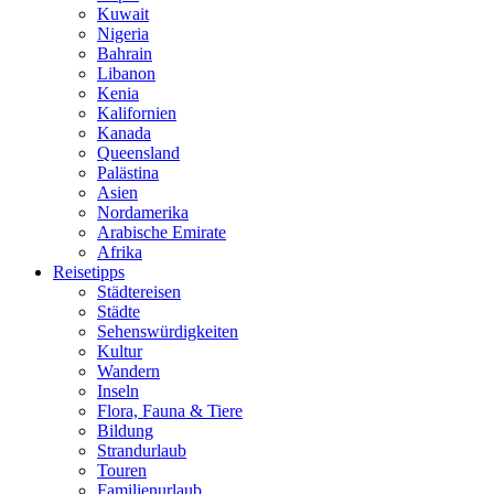
Kuwait
Nigeria
Bahrain
Libanon
Kenia
Kalifornien
Kanada
Queensland
Palästina
Asien
Nordamerika
Arabische Emirate
Afrika
Reisetipps
Städtereisen
Städte
Sehenswürdigkeiten
Kultur
Wandern
Inseln
Flora, Fauna & Tiere
Bildung
Strandurlaub
Touren
Familienurlaub