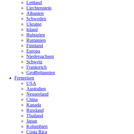
Lettland
Liechtenstein
Albanien
Schweden
Ukraine
Island
Bulgarien
Rumänien
Finnland
Europa
Niedersachsen
Schweiz
Frankreich
Großbritannien
Fernreisen
USA
Australien
Neuseeland
China
Kanada
Russland
Thailand
Japan
Kolumbien
Costa Rica