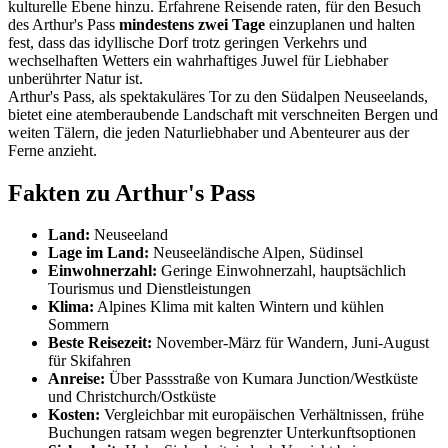
kulturelle Ebene hinzu. Erfahrene Reisende raten, für den Besuch
des Arthur's Pass
mindestens zwei Tage
einzuplanen und halten
fest, dass das idyllische Dorf trotz geringen Verkehrs und
wechselhaften Wetters ein wahrhaftiges Juwel für Liebhaber
unberührter Natur ist.
Arthur's Pass, als spektakuläres Tor zu den Südalpen Neuseelands,
bietet eine atemberaubende Landschaft mit verschneiten Bergen und
weiten Tälern, die jeden Naturliebhaber und Abenteurer aus der
Ferne anzieht.
Fakten zu Arthur's Pass
Land:
Neuseeland
Lage im Land:
Neuseeländische Alpen, Südinsel
Einwohnerzahl:
Geringe Einwohnerzahl, hauptsächlich
Tourismus und Dienstleistungen
Klima:
Alpines Klima mit kalten Wintern und kühlen
Sommern
Beste Reisezeit:
November-März für Wandern, Juni-August
für Skifahren
Anreise:
Über Passstraße von Kumara Junction/Westküste
und Christchurch/Ostküste
Kosten:
Vergleichbar mit europäischen Verhältnissen, frühe
Buchungen ratsam wegen begrenzter Unterkunftsoptionen