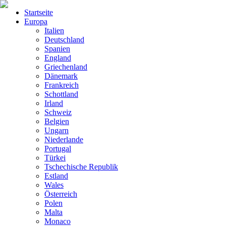
Startseite
Europa
Italien
Deutschland
Spanien
England
Griechenland
Dänemark
Frankreich
Schottland
Irland
Schweiz
Belgien
Ungarn
Niederlande
Portugal
Türkei
Tschechische Republik
Estland
Wales
Österreich
Polen
Malta
Monaco