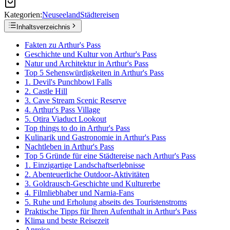
Kategorien:
Neuseeland
Städtereisen
Inhaltsverzeichnis
Fakten zu Arthur's Pass
Geschichte und Kultur von Arthur's Pass
Natur und Architektur in Arthur's Pass
Top 5 Sehenswürdigkeiten in Arthur's Pass
1. Devil's Punchbowl Falls
2. Castle Hill
3. Cave Stream Scenic Reserve
4. Arthur's Pass Village
5. Otira Viaduct Lookout
Top things to do in Arthur's Pass
Kulinarik und Gastronomie in Arthur's Pass
Nachtleben in Arthur's Pass
Top 5 Gründe für eine Städtereise nach Arthur's Pass
1. Einzigartige Landschaftserlebnisse
2. Abenteuerliche Outdoor-Aktivitäten
3. Goldrausch-Geschichte und Kulturerbe
4. Filmliebhaber und Narnia-Fans
5. Ruhe und Erholung abseits des Touristenstroms
Praktische Tipps für Ihren Aufenthalt in Arthur's Pass
Klima und beste Reisezeit
Anreise