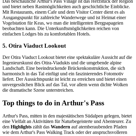
Das beschauliche Arthur's Pass Village ist das Herzstück der Region
und bietet neben Rastmöglichkeiten auch geschichtliche Einblicke.
Mit Restaurants, einem Cafe und dem Visitor Center dient es als
Ausgangspunkt für zahlreiche Wanderwege und ist Heimat einer
Vogelstation für Keas, wo man die intelligenten Bergpapageien
beobachten kann. Die Unterkunftsmöglichkeiten reichen von
einfachen Lodges bis zu komfortablen Hotels.
5. Otira Viaduct Lookout
Der Otira Viaduct Lookout bietet eine spektakuläre Aussicht auf die
Ingenieurskunst des Otira-Viadukts und die umgebende alpine
Landschaft. Eine beeindruckende Brückenkonstruktion, die sich
harmonisch in das Tal einfügt und ein faszinierendes Fotomotiv
liefert. Der Aussichtspunkt ist leicht zu erreichen und bietet einen
unvergesslichen Blick auf das Tal, vor allem wenn dichte Wolken
die dramatische Szene unterstreichen.
Top things to do in Arthur's Pass
Arthur's Pass, mitten in den majestätischen Südalpen gelegen, bietet
eine Vielfalt an Aktivitäten für Naturbegeisterte und Abenteurer. Zu
den
Highlights
zählt das
Wandern
auf atemberaubenden Pfaden
wie dem Arthur's Pass Walking Track oder der anspruchsvolleren