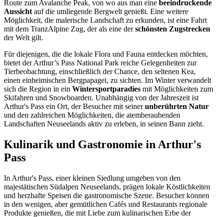
Route zum Avalanche Peak, von wo aus man eine
beeindruckende
Aussicht
auf die umliegende Bergwelt genießt. Eine weitere
Möglichkeit, die malerische Landschaft zu erkunden, ist eine Fahrt
mit dem TranzAlpine Zug, der als eine der
schönsten Zugstrecken
der Welt gilt.
Für diejenigen, die die lokale Flora und Fauna entdecken möchten,
bietet der Arthur’s Pass National Park reiche Gelegenheiten zur
Tierbeobachtung, einschließlich der Chance, den seltenen Kea,
einen einheimischen Bergpapagei, zu sichten. Im Winter verwandelt
sich die Region in ein
Wintersportparadies
mit Möglichkeiten zum
Skifahren und Snowboarden. Unabhängig von der Jahreszeit ist
Arthur's Pass ein Ort, der Besucher mit seiner
unberührten Natur
und den zahlreichen Möglichkeiten, die atemberaubenden
Landschaften Neuseelands aktiv zu erleben, in seinen Bann zieht.
Kulinarik und Gastronomie in Arthur's
Pass
In Arthur's Pass, einer kleinen Siedlung umgeben von den
majestätischen Südalpen Neuseelands, prägen lokale Köstlichkeiten
und herzhafte Speisen die gastronomische Szene. Besucher können
in den wenigen, aber gemütlichen Cafés und Restaurants regionale
Produkte genießen, die mit Liebe zum kulinarischen Erbe der