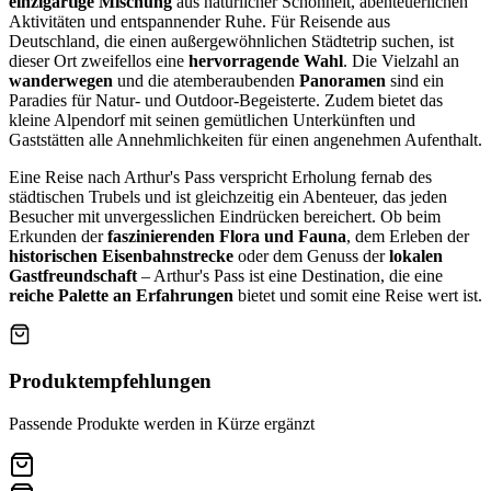
einzigartige Mischung
aus natürlicher Schönheit, abenteuerlichen
Aktivitäten und entspannender Ruhe. Für Reisende aus
Deutschland, die einen außergewöhnlichen Städtetrip suchen, ist
dieser Ort zweifellos eine
hervorragende Wahl
. Die Vielzahl an
wanderwegen
und die atemberaubenden
Panoramen
sind ein
Paradies für Natur- und Outdoor-Begeisterte. Zudem bietet das
kleine Alpendorf mit seinen gemütlichen Unterkünften und
Gaststätten alle Annehmlichkeiten für einen angenehmen Aufenthalt.
Eine Reise nach Arthur's Pass verspricht Erholung fernab des
städtischen Trubels und ist gleichzeitig ein Abenteuer, das jeden
Besucher mit unvergesslichen Eindrücken bereichert. Ob beim
Erkunden der
faszinierenden Flora und Fauna
, dem Erleben der
historischen Eisenbahnstrecke
oder dem Genuss der
lokalen
Gastfreundschaft
– Arthur's Pass ist eine Destination, die eine
reiche Palette an Erfahrungen
bietet und somit eine Reise wert ist.
Produktempfehlungen
Passende Produkte werden in Kürze ergänzt