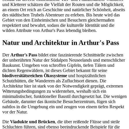
und Kletterer schätzen die Vielfalt der Routen und die Möglichkeit,
an einem Ort reich an Geschichte und natürlicher Schönheit, abseits
des städtischen Trubels Abenteuer zu erleben. Bis heute wird das
Gebiet von den Einheimischen und Besuchern gleichermaßen
respektiert und bewahrt, sodass die kulturelle Identität und die
wilden Attribute von Arthur's Pass lebendig bleiben.
Natur und Architektur in Arthur's Pass
Der
Arthur's Pass
bildet eine faszinierende Schnittstelle zwischen
der unberührten Natur der Südalpen Neuseelands und menschlicher
Baukunst. Umgeben von schroffen Gipfeln, tiefen Tälern und
dichten Regenwäldern, ist dieses Gebiet bekannt für seine
biodiversitätsreichen Ökosysteme
und hospizähnlichen
Schutzhütten, die Wanderern als Zufluchtsort dienen. Die
Architektur hier ist stark von der Notwendigkeit geprägt, extremen
Witterungsbedingungen zu widerstehen, weshalb sich ein
minimalistischer, funktioneller Baustil durchgesetzt hat. Die wenigen
Gebäude, darunter das ikonische Besucherzentrum, fügen sich
nahtlos in die Umgebung ein und zeugen von einem tiefen Respekt
vor der Natur.
Die
Viadukte und Brücken
, die über reißende Flüsse und steile
Schluchten führen, sind ebenso beeindruckende Beispiele für die