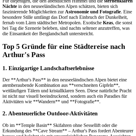
Für diejenigen, die den abendlichen Himmel und die
sternenklaren
Nächte
in den neuseeländischen Alpen schätzen, bieten sich
faszinierende Möglichkeiten zur
Astronomie und Fotografie
. Eine
besondere Stille umfängt das Dorf nach Einbruch der Dunkelheit,
fernab vom Lärm städtischer Metropolen. Exotische
Keas
, die sonst
bei Tag die Szenerie beleben, sind nachts seltener anzutreffen, was
die Einsamkeit der Berglandschaft unterstreicht.
Top 5 Gründe für eine Städtereise nach
Arthur's Pass
1. Einzigartige Landschaftserlebnisse
Der **Arthur's Pass** in den neuseeländischen Alpen bietet eine
atemberaubende Kombination aus **verschneiten Gipfeln**,
weitläufigen Tälern und kristallklaren Seen. Diese natürliche Pracht
ist nicht nur visuell beeindruckend, sondern auch ein Paradies für
Aktivitäten wie **Wandern** und **Fotografie**.
2. Abenteuerliche Outdoor-Aktivitäten
Ob im **Temple Basin** Skifahren ohne Sessellift oder die
Erkundung des **Cave Stream** – Arthur's Pass fordert Abenteurer