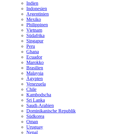
Indien
Indonesien
Argentinien
Mexiko
Philippinen
Vietnam
Südafrika
Singapur
Peru
Ghana
Ecuador
Marokko
Brasilien
Malaysia
Ägypten
Venezuela
Chile
Kambodscha
Sri Lanka
Saudi-Arabien
Dominikanische Republik
Südkorea
Oman
Uruguay
Nepal