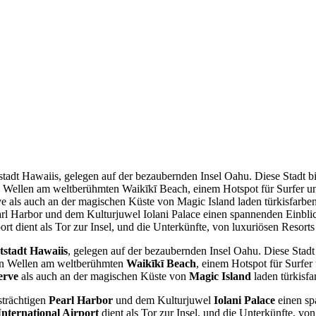
tadt Hawaiis, gelegen auf der bezaubernden Insel Oahu. Diese Stadt bi
Wellen am weltberühmten Waikīkī Beach, einem Hotspot für Surfer und
 als auch an der magischen Küste von Magic Island laden türkisfar
earl Harbor und dem Kulturjuwel Iolani Palace einen spannenden Einbl
ort dient als Tor zur Insel, und die Unterkünfte, von luxuriösen Resor
stadt Hawaiis
, gelegen auf der bezaubernden Insel Oahu. Diese Stadt 
en Wellen am weltberühmten
Waikīkī Beach
, einem Hotspot für Surfer
erve
als auch an der magischen Küste von
Magic Island
laden türkisf
strächtigen
Pearl Harbor
und dem Kulturjuwel
Iolani Palace
einen sp
nternational Airport
dient als Tor zur Insel, und die Unterkünfte, vo