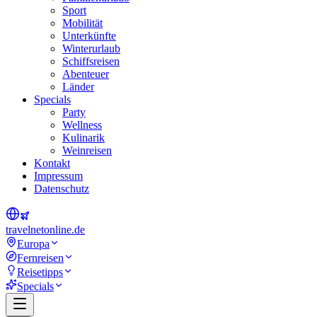
Sport
Mobilität
Unterkünfte
Winterurlaub
Schiffsreisen
Abenteuer
Länder
Specials
Party
Wellness
Kulinarik
Weinreisen
Kontakt
Impressum
Datenschutz
travel
net
online.de
Europa
Fernreisen
Reisetipps
Specials