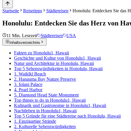
Startseite
Reisetipps
Städtereisen
Honolulu: Entdecken Sie das 
Honolulu: Entdecken Sie das Herz von Ha
11
Min. Lesezeit
Städtereisen
USA
Inhaltsverzeichnis
Fakten zu Honolulu1, Hawaii
Geschichte und Kultur von Honolulu1, Hawaii
Natur und Architektur in Honolulu, Hawaii
Top 5 Sehenswürdigkeiten in Honolulu, Hawaii
1. Waikīkī Beach
2. Hanauma Bay Nature Preserve
3. Iolani Palace
4. Pearl Harbor
5. Diamond Head State Monument
Top things to do in Honolulu1, Hawaii
Kulinarik und Gastronomie in Honolulu1, Hawaii
Nachtleben in Honolulu1, Hawaii
Top 5 Gründe für eine Städtereise nach Honolulu, Hawaii
1. Einzigartige Strände
2. Kulturelle Sehenswürdigkeiten