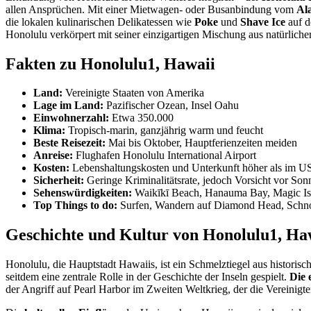
allen Ansprüchen. Mit einer Mietwagen- oder Busanbindung vom
Al
die lokalen kulinarischen Delikatessen wie
Poke
und
Shave Ice
auf d
Honolulu verkörpert mit seiner einzigartigen Mischung aus natürliche
Fakten zu Honolulu1, Hawaii
Land:
Vereinigte Staaten von Amerika
Lage im Land:
Pazifischer Ozean, Insel Oahu
Einwohnerzahl:
Etwa 350.000
Klima:
Tropisch-marin, ganzjährig warm und feucht
Beste Reisezeit:
Mai bis Oktober, Hauptferienzeiten meiden
Anreise:
Flughafen Honolulu International Airport
Kosten:
Lebenshaltungskosten und Unterkunft höher als im US
Sicherheit:
Geringe Kriminalitätsrate, jedoch Vorsicht vor So
Sehenswürdigkeiten:
Waikīkī Beach, Hanauma Bay, Magic Isl
Top Things to do:
Surfen, Wandern auf Diamond Head, Schnorc
Geschichte und Kultur von Honolulu1, Ha
Honolulu, die Hauptstadt Hawaiis, ist ein Schmelztiegel aus historisc
seitdem eine zentrale Rolle in der Geschichte der Inseln gespielt.
Die 
der Angriff auf Pearl Harbor im Zweiten Weltkrieg, der die Vereinigten