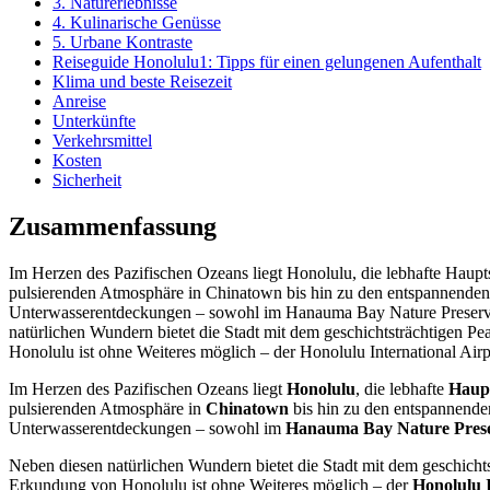
3. Naturerlebnisse
4. Kulinarische Genüsse
5. Urbane Kontraste
Reiseguide Honolulu1: Tipps für einen gelungenen Aufenthalt
Klima und beste Reisezeit
Anreise
Unterkünfte
Verkehrsmittel
Kosten
Sicherheit
Zusammenfassung
Im Herzen des Pazifischen Ozeans liegt Honolulu, die lebhafte Haupts
pulsierenden Atmosphäre in Chinatown bis hin zu den entspannenden 
Unterwasserentdeckungen – sowohl im Hanauma Bay Nature Preserve
natürlichen Wundern bietet die Stadt mit dem geschichtsträchtigen P
Honolulu ist ohne Weiteres möglich – der Honolulu International Airp
Im Herzen des Pazifischen Ozeans liegt
Honolulu
, die lebhafte
Haupt
pulsierenden Atmosphäre in
Chinatown
bis hin zu den entspannend
Unterwasserentdeckungen – sowohl im
Hanauma Bay Nature Pres
Neben diesen natürlichen Wundern bietet die Stadt mit dem geschicht
Erkundung von Honolulu ist ohne Weiteres möglich – der
Honolulu I