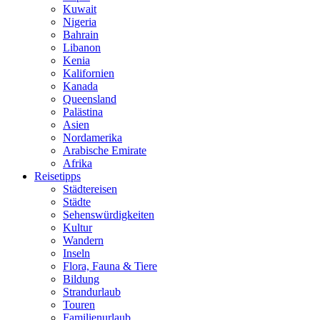
Kuwait
Nigeria
Bahrain
Libanon
Kenia
Kalifornien
Kanada
Queensland
Palästina
Asien
Nordamerika
Arabische Emirate
Afrika
Reisetipps
Städtereisen
Städte
Sehenswürdigkeiten
Kultur
Wandern
Inseln
Flora, Fauna & Tiere
Bildung
Strandurlaub
Touren
Familienurlaub