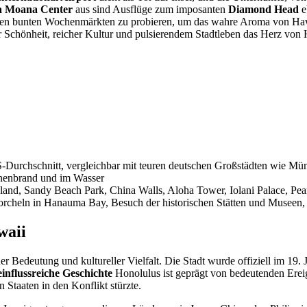
a Moana Center
aus sind Ausflüge zum imposanten
Diamond Head
e
en bunten Wochenmärkten zu probieren, um das wahre Aroma von Hawa
r Schönheit, reicher Kultur und pulsierendem Stadtleben das Herz von 
-Durchschnitt, vergleichbar mit teuren deutschen Großstädten wie Mü
nnenbrand und im Wasser
and, Sandy Beach Park, China Walls, Aloha Tower, Iolani Palace, Pe
heln in Hanauma Bay, Besuch der historischen Stätten und Museen, T
waii
her Bedeutung und kultureller Vielfalt. Die Stadt wurde offiziell im 19
einflussreiche Geschichte
Honolulus ist geprägt von bedeutenden Erei
 Staaten in den Konflikt stürzte.