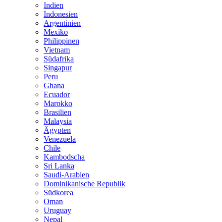
Indien
Indonesien
Argentinien
Mexiko
Philippinen
Vietnam
Südafrika
Singapur
Peru
Ghana
Ecuador
Marokko
Brasilien
Malaysia
Ägypten
Venezuela
Chile
Kambodscha
Sri Lanka
Saudi-Arabien
Dominikanische Republik
Südkorea
Oman
Uruguay
Nepal