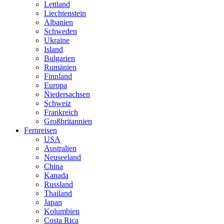
Lettland
Liechtenstein
Albanien
Schweden
Ukraine
Island
Bulgarien
Rumänien
Finnland
Europa
Niedersachsen
Schweiz
Frankreich
Großbritannien
Fernreisen
USA
Australien
Neuseeland
China
Kanada
Russland
Thailand
Japan
Kolumbien
Costa Rica