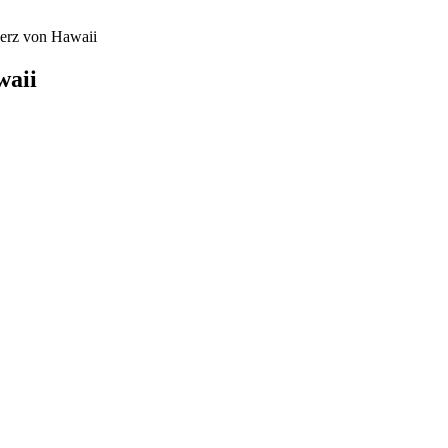
Herz von Hawaii
waii