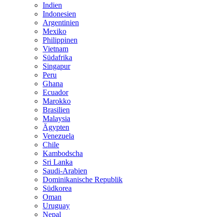
Indien
Indonesien
Argentinien
Mexiko
Philippinen
Vietnam
Südafrika
Singapur
Peru
Ghana
Ecuador
Marokko
Brasilien
Malaysia
Ägypten
Venezuela
Chile
Kambodscha
Sri Lanka
Saudi-Arabien
Dominikanische Republik
Südkorea
Oman
Uruguay
Nepal