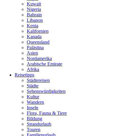
Kuwait
Nigeria
Bahrain
Libanon
Kenia
Kalifornien
Kanada
Queensland
Palästina
Asien
Nordamerika
Arabische Emirate
Afrika
Reisetipps
Städtereisen
Städte
Sehenswürdigkeiten
Kultur
Wandern
Inseln
Flora, Fauna & Tiere
Bildung
Strandurlaub
Touren
Familienurlaub