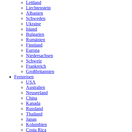
Lettland
Liechtenstein
Albanien
Schweden
Ukraine
Island
Bulgarien
Rumänien
Finnland
Europa
Niedersachsen
Schweiz
Frankreich
Großbritannien
Fernreisen
USA
Australien
Neuseeland
China
Kanada
Russland
Thailand
Japan
Kolumbien
Costa Rica