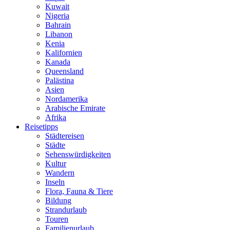
Kuwait
Nigeria
Bahrain
Libanon
Kenia
Kalifornien
Kanada
Queensland
Palästina
Asien
Nordamerika
Arabische Emirate
Afrika
Reisetipps
Städtereisen
Städte
Sehenswürdigkeiten
Kultur
Wandern
Inseln
Flora, Fauna & Tiere
Bildung
Strandurlaub
Touren
Familienurlaub