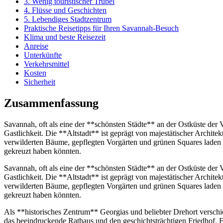
3. Wenig touristischer Trubel
4. Flüsse und Geschichten
5. Lebendiges Stadtzentrum
Praktische Reisetipps für Ihren Savannah-Besuch
Klima und beste Reisezeit
Anreise
Unterkünfte
Verkehrsmittel
Kosten
Sicherheit
Zusammenfassung
Savannah, oft als eine der **schönsten Städte** an der Ostküste der 
Gastlichkeit. Die **Altstadt** ist geprägt von majestätischer Archit
verwilderten Bäume, gepflegten Vorgärten und grünen Squares laden 
gekreuzt haben könnten.
Savannah, oft als eine der **schönsten Städte** an der Ostküste der 
Gastlichkeit. Die **Altstadt** ist geprägt von majestätischer Archit
verwilderten Bäume, gepflegten Vorgärten und grünen Squares laden 
gekreuzt haben könnten.
Als **historisches Zentrum** Georgias und beliebter Drehort verschi
das beeindruckende Rathaus und den geschichtsträchtigen Friedhof. E