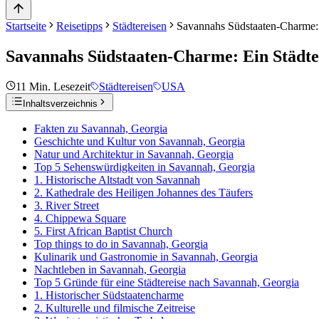
Startseite
Reisetipps
Städtereisen
Savannahs Südstaaten-Charme: E
Savannahs Südstaaten-Charme: Ein Städtet
11
Min. Lesezeit
Städtereisen
USA
Inhaltsverzeichnis
Fakten zu Savannah, Georgia
Geschichte und Kultur von Savannah, Georgia
Natur und Architektur in Savannah, Georgia
Top 5 Sehenswürdigkeiten in Savannah, Georgia
1. Historische Altstadt von Savannah
2. Kathedrale des Heiligen Johannes des Täufers
3. River Street
4. Chippewa Square
5. First African Baptist Church
Top things to do in Savannah, Georgia
Kulinarik und Gastronomie in Savannah, Georgia
Nachtleben in Savannah, Georgia
Top 5 Gründe für eine Städtereise nach Savannah, Georgia
1. Historischer Südstaatencharme
2. Kulturelle und filmische Zeitreise