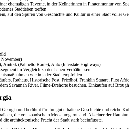
ner ehemaligen Taverne, in der Kellnerinnen in Piratenmontur von Spu
dernes Stadtleben treffen.
 ein, auf den Spuren von Geschichte und Kultur in einer Stadt voller 
ild
 - November)
, Amtrak (Palmetto Route), Auto (Interstate Highways)
ssegment im Vergleich zu deutschen Verhältnissen
sichtsmaßnahmen wie in jeder Stadt empfohlen
ufers, Rathaus, Historische Post, Friedhof, Franklin Square, First Af
 dem Savannah River, Filme-Drehorte besuchen, Einkaufen auf Broughto
rgia
 Georgia und berühmt für ihre gut erhaltene Geschichte und reiche Kultu
enalleen, die von spanischem Moos umgarnt sind. Als einer der Hauptum
die architektonische Pracht der Stadt stark beeinflusste.