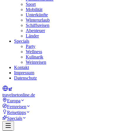
Sport
Mobilität
Unterkünfte
Winterurlaub
Schiffsreisen
Abenteuer
Länder
Specials
Party
Wellness
Kulinarik
Weinreisen
Kontakt
Impressum
Datenschutz
travel
net
online.de
Europa
Fernreisen
Reisetipps
Specials