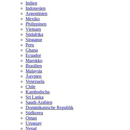
Indien
Indonesien
Argentinien
Mexiko
Philippinen
Vietnam
Südafrika
Singapur
Peru
Ghana
Ecuador
Marokko
Brasilien
Malaysia
Ägypten
Venezuela
Chile
Kambodscha
Sri Lanka
Saudi-Arabien
Dominikanische Republik
Südkorea
Oman
Uruguay
Nepal