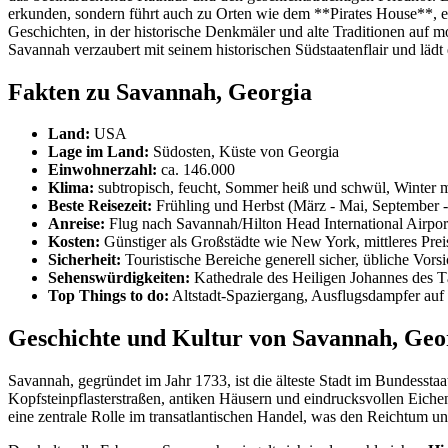
erkunden, sondern führt auch zu Orten wie dem **Pirates House**, ei
Geschichten, in der historische Denkmäler und alte Traditionen auf mo
Savannah verzaubert mit seinem historischen Südstaatenflair und lädt
Fakten zu Savannah, Georgia
Land:
USA
Lage im Land:
Südosten, Küste von Georgia
Einwohnerzahl:
ca. 146.000
Klima:
subtropisch, feucht, Sommer heiß und schwül, Winter m
Beste Reisezeit:
Frühling und Herbst (März - Mai, September
Anreise:
Flug nach Savannah/Hilton Head International Airport
Kosten:
Günstiger als Großstädte wie New York, mittleres Prei
Sicherheit:
Touristische Bereiche generell sicher, übliche Vor
Sehenswürdigkeiten:
Kathedrale des Heiligen Johannes des Tä
Top Things to do:
Altstadt-Spaziergang, Ausflugsdampfer auf
Geschichte und Kultur von Savannah, Geo
Savannah, gegründet im Jahr 1733, ist die älteste Stadt im Bundesstaat
Kopfsteinpflasterstraßen, antiken Häusern und eindrucksvollen Eich
eine zentrale Rolle im transatlantischen Handel, was den Reichtum und 