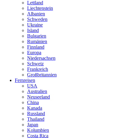
Lettland
Liechtenstein
Albanien
Schweden
Ukraine
Island
Bulgarien
Rumänien
Finnland
Europa
Niedersachsen
Schweiz
Frankreich
Großbritannien
Fernreisen
USA
Australien
Neuseeland
China
Kanada
Russland
Thailand
Japan
Kolumbien
Costa Rica