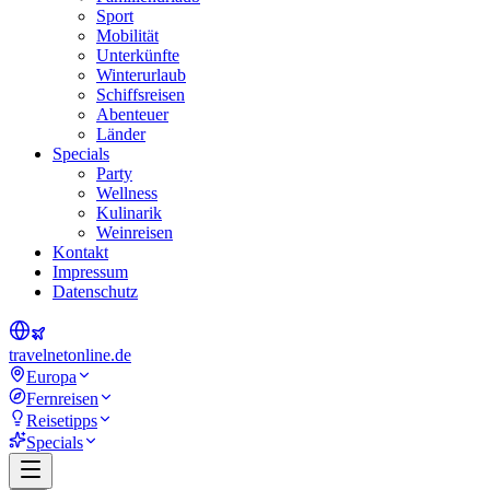
Sport
Mobilität
Unterkünfte
Winterurlaub
Schiffsreisen
Abenteuer
Länder
Specials
Party
Wellness
Kulinarik
Weinreisen
Kontakt
Impressum
Datenschutz
travel
net
online.de
Europa
Fernreisen
Reisetipps
Specials