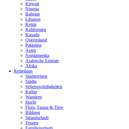
Kuwait
Nigeria
Bahrain
Libanon
Kenia
Kalifornien
Kanada
Queensland
Palästina
Asien
Nordamerika
Arabische Emirate
Afrika
Reisetipps
Städtereisen
Städte
Sehenswürdigkeiten
Kultur
Wandern
Inseln
Flora, Fauna & Tiere
Bildung
Strandurlaub
Touren
Familienurlaub