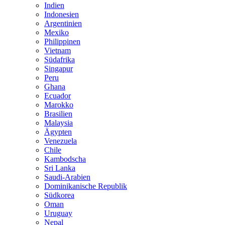
Indien
Indonesien
Argentinien
Mexiko
Philippinen
Vietnam
Südafrika
Singapur
Peru
Ghana
Ecuador
Marokko
Brasilien
Malaysia
Ägypten
Venezuela
Chile
Kambodscha
Sri Lanka
Saudi-Arabien
Dominikanische Republik
Südkorea
Oman
Uruguay
Nepal