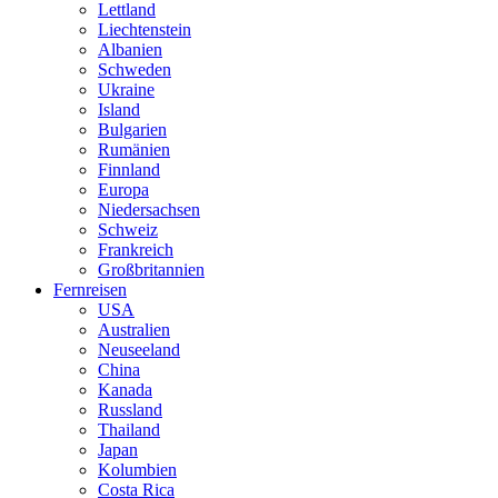
Lettland
Liechtenstein
Albanien
Schweden
Ukraine
Island
Bulgarien
Rumänien
Finnland
Europa
Niedersachsen
Schweiz
Frankreich
Großbritannien
Fernreisen
USA
Australien
Neuseeland
China
Kanada
Russland
Thailand
Japan
Kolumbien
Costa Rica