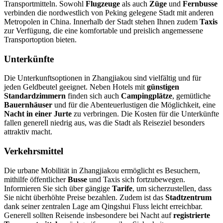
Transportmitteln. Sowohl
Flugzeuge
als auch
Züge
und
Fernbusse
verbinden die nordwestlich von Peking gelegene Stadt mit anderen
Metropolen in China. Innerhalb der Stadt stehen Ihnen zudem
Taxis
zur Verfügung, die eine komfortable und preislich angemessene
Transportoption bieten.
Unterkünfte
Die Unterkunftsoptionen in Zhangjiakou sind vielfältig und für
jeden Geldbeutel geeignet. Neben Hotels mit
günstigen
Standardzimmern
finden sich auch
Campingplätze
, gemütliche
Bauernhäuser
und für die Abenteuerlustigen die Möglichkeit, eine
Nacht in einer Jurte
zu verbringen. Die Kosten für die Unterkünfte
fallen generell niedrig aus, was die Stadt als Reiseziel besonders
attraktiv macht.
Verkehrsmittel
Die urbane Mobilität in Zhangjiakou ermöglicht es Besuchern,
mithilfe öffentlicher
Busse
und Taxis sich fortzubewegen.
Informieren Sie sich über gängige
Tarife
, um sicherzustellen, dass
Sie nicht überhöhte Preise bezahlen. Zudem ist das
Stadtzentrum
dank seiner zentralen Lage am Qingshui Fluss leicht erreichbar.
Generell sollten Reisende insbesondere bei Nacht auf
registrierte