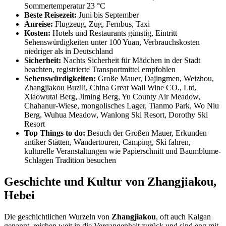
Sommertemperatur 23 °C
Beste Reisezeit:
Juni bis September
Anreise:
Flugzeug, Zug, Fernbus, Taxi
Kosten:
Hotels und Restaurants günstig, Eintritt
Sehenswürdigkeiten unter 100 Yuan, Verbrauchskosten
niedriger als in Deutschland
Sicherheit:
Nachts Sicherheit für Mädchen in der Stadt
beachten, registrierte Transportmittel empfohlen
Sehenswürdigkeiten:
Große Mauer, Dajingmen, Weizhou,
Zhangjiakou Buzili, China Great Wall Wine CO., Ltd,
Xiaowutai Berg, Jiming Berg, Yu County Air Meadow,
Chahanur-Wiese, mongolisches Lager, Tianmo Park, Wo Niu
Berg, Wuhua Meadow, Wanlong Ski Resort, Dorothy Ski
Resort
Top Things to do:
Besuch der Großen Mauer, Erkunden
antiker Stätten, Wandertouren, Camping, Ski fahren,
kulturelle Veranstaltungen wie Papierschnitt und Baumblume-
Schlagen Tradition besuchen
Geschichte und Kultur von Zhangjiakou,
Hebei
Die geschichtlichen Wurzeln von
Zhangjiakou
, oft auch Kalgan
genannt, reichen weit in die Vergangenheit zurück und sind eng mit