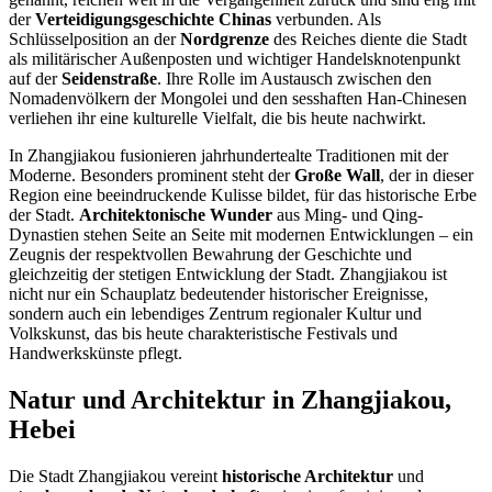
der
Verteidigungsgeschichte Chinas
verbunden. Als
Schlüsselposition an der
Nordgrenze
des Reiches diente die Stadt
als militärischer Außenposten und wichtiger Handelsknotenpunkt
auf der
Seidenstraße
. Ihre Rolle im Austausch zwischen den
Nomadenvölkern der Mongolei und den sesshaften Han-Chinesen
verliehen ihr eine kulturelle Vielfalt, die bis heute nachwirkt.
In Zhangjiakou fusionieren jahrhundertealte Traditionen mit der
Moderne. Besonders prominent steht der
Große Wall
, der in dieser
Region eine beeindruckende Kulisse bildet, für das historische Erbe
der Stadt.
Architektonische Wunder
aus Ming- und Qing-
Dynastien stehen Seite an Seite mit modernen Entwicklungen – ein
Zeugnis der respektvollen Bewahrung der Geschichte und
gleichzeitig der stetigen Entwicklung der Stadt. Zhangjiakou ist
nicht nur ein Schauplatz bedeutender historischer Ereignisse,
sondern auch ein lebendiges Zentrum regionaler Kultur und
Volkskunst, das bis heute charakteristische Festivals und
Handwerkskünste pflegt.
Natur und Architektur in Zhangjiakou,
Hebei
Die Stadt Zhangjiakou vereint
historische Architektur
und