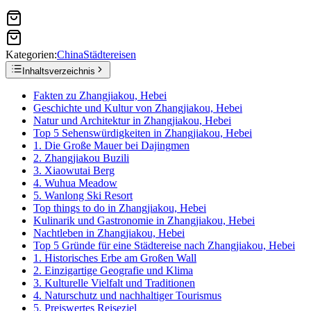
Kategorien:
China
Städtereisen
Inhaltsverzeichnis
Fakten zu Zhangjiakou, Hebei
Geschichte und Kultur von Zhangjiakou, Hebei
Natur und Architektur in Zhangjiakou, Hebei
Top 5 Sehenswürdigkeiten in Zhangjiakou, Hebei
1. Die Große Mauer bei Dajingmen
2. Zhangjiakou Buzili
3. Xiaowutai Berg
4. Wuhua Meadow
5. Wanlong Ski Resort
Top things to do in Zhangjiakou, Hebei
Kulinarik und Gastronomie in Zhangjiakou, Hebei
Nachtleben in Zhangjiakou, Hebei
Top 5 Gründe für eine Städtereise nach Zhangjiakou, Hebei
1. Historisches Erbe am Großen Wall
2. Einzigartige Geografie und Klima
3. Kulturelle Vielfalt und Traditionen
4. Naturschutz und nachhaltiger Tourismus
5. Preiswertes Reiseziel