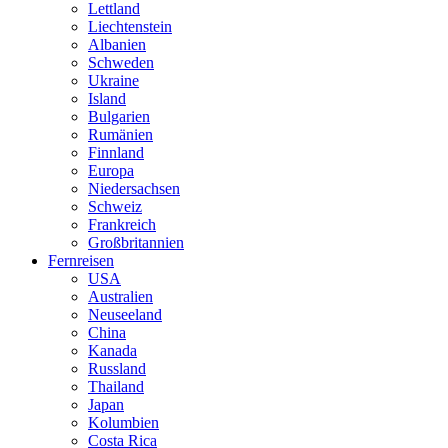
Lettland
Liechtenstein
Albanien
Schweden
Ukraine
Island
Bulgarien
Rumänien
Finnland
Europa
Niedersachsen
Schweiz
Frankreich
Großbritannien
Fernreisen
USA
Australien
Neuseeland
China
Kanada
Russland
Thailand
Japan
Kolumbien
Costa Rica