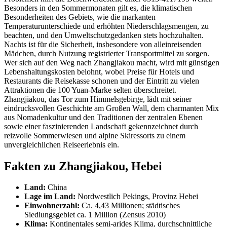
Besonders in den Sommermonaten gilt es, die klimatischen
Besonderheiten des Gebiets, wie die markanten
Temperaturunterschiede und erhöhten Niederschlagsmengen, zu
beachten, und den Umweltschutzgedanken stets hochzuhalten.
Nachts ist für die Sicherheit, insbesondere von alleinreisenden
Mädchen, durch Nutzung registrierter Transportmittel zu sorgen.
Wer sich auf den Weg nach Zhangjiakou macht, wird mit günstigen
Lebenshaltungskosten belohnt, wobei Preise für Hotels und
Restaurants die Reisekasse schonen und der Eintritt zu vielen
Attraktionen die 100 Yuan-Marke selten überschreitet.
Zhangjiakou, das Tor zum Himmelsgebirge, lädt mit seiner
eindrucksvollen Geschichte am Großen Wall, dem charmanten Mix
aus Nomadenkultur und den Traditionen der zentralen Ebenen
sowie einer faszinierenden Landschaft gekennzeichnet durch
reizvolle Sommerwiesen und alpine Skiressorts zu einem
unvergleichlichen Reiseerlebnis ein.
Fakten zu Zhangjiakou, Hebei
Land:
China
Lage im Land:
Nordwestlich Pekings, Provinz Hebei
Einwohnerzahl:
Ca. 4,43 Millionen; städtisches
Siedlungsgebiet ca. 1 Million (Zensus 2010)
Klima:
Kontinentales semi-arides Klima, durchschnittliche