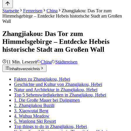
Startseite
Fernreisen
China
Zhangjiakou: Das Tor zum
Himmelsgebirge – Entdecke Hebeis historische Stadt am Großen
Wall
Zhangjiakou: Das Tor zum
Himmelsgebirge – Entdecke Hebeis
historische Stadt am Großen Wall
11
Min. Lesezeit
China
Städtereisen
Inhaltsverzeichnis
Fakten zu Zhangjiakou, Hebei
Geschichte und Kultur von Zhangjiakou, Hebei
Natur und Architektur in Zhangjiakou, Hebei
Top 5 Sehenswürdigkeiten in Zhangjiakou, Hebei
1. Die Große Mauer bei Dajingmen
2. Zhangjiakou Buzili
3. Xiaowutai Berg
4. Wuhua Meadow
5. Wanlong Ski Resort
Top things to do in Zhangjiakou, Hebei