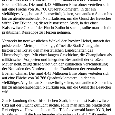
Ebenen Chinas. Die rund 4,43 Millionen Einwohner verteilen sich
auf eine Fläche von 36. 766 Quadratkilometern, in der ein
vielfältiges Angebot an Sehenswürdigkeiten, von antiken Stätten bis
hin zu atemberaubenden Naturkulissen, um die Gunst der Besucher
wirbt. Zur Erkundung dieser historischen Stadt, in der einst
Kaiserwitwe Cixi auf der Flucht Zuflucht suchte, sollte man sich die
praktischen Reisetipps zu Herzen nehmen.
Versteckt im nordwestlichen Winkel der Provinz Hebei, unweit der
pulsierenden Metropole Pekings, öffnet die Stadt Zhangjiakou ihr
historisches Tor zu den majestätischen Landschaften des
Himmelsgebirges. Mit einer langen Geschichte, die Zhangjiakou als
militärischen Vorposten und integralen Bestandteil der Großen
Mauer sieht, zeugt diese Stadt von der kulturellen Verschmelzung
der Nomaden des Nordens und den Traditionen der zentralen
Ebenen Chinas. Die rund 4,43 Millionen Einwohner verteilen sich
auf eine Fläche von 36.766 Quadratkilometern, in der ein
vielfältiges Angebot an Sehenswürdigkeiten, von antiken Stätten bis
hin zu atemberaubenden Naturkulissen, um die Gunst der Besucher
wirbt.
Zur Erkundung dieser historischen Stadt, in der einst Kaiserwitwe
Cixi auf der Flucht Zuflucht suchte, sollte man sich die praktischen
Reisetipps zu Herzen nehmen. Die Telefonvorwahl lautet 0313, bei
Problemen hilft die Beschwerdestelle unter 0313-4117195 weiter.