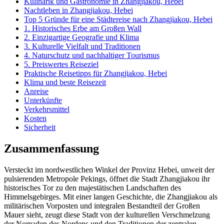
Kulinarik und Gastronomie in Zhangjiakou, Hebei
Nachtleben in Zhangjiakou, Hebei
Top 5 Gründe für eine Städtereise nach Zhangjiakou, Hebei
1. Historisches Erbe am Großen Wall
2. Einzigartige Geografie und Klima
3. Kulturelle Vielfalt und Traditionen
4. Naturschutz und nachhaltiger Tourismus
5. Preiswertes Reiseziel
Praktische Reisetipps für Zhangjiakou, Hebei
Klima und beste Reisezeit
Anreise
Unterkünfte
Verkehrsmittel
Kosten
Sicherheit
Zusammenfassung
Versteckt im nordwestlichen Winkel der Provinz Hebei, unweit der
pulsierenden Metropole Pekings, öffnet die Stadt Zhangjiakou ihr
historisches Tor zu den majestätischen Landschaften des
Himmelsgebirges. Mit einer langen Geschichte, die Zhangjiakou als
militärischen Vorposten und integralen Bestandteil der Großen
Mauer sieht, zeugt diese Stadt von der kulturellen Verschmelzung
der Nomaden des Nordens und den Traditionen der zentralen