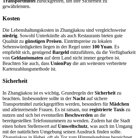
Transportmittel
zurückgreifen, um ihre Sicherheit zu
gewährleisten.
Kosten
Die Lebenshaltungskosten in Zhangjiakou sind vergleichsweise
niedrig
. Sowohl Unterkünfte als auch Restaurants bieten gute
Qualität zu
günstigen Preisen
. Eintrittspreise zu lokalen
Sehenswürdigkeiten liegen in der Regel unter
100 Yuan
. Es
empfiehlt sich, genügend
Bargeld
mitzuführen, da die Verfügbarkeit
von
Geldautomaten
auf dem Land nicht immer gegeben ist.
Beachten Sie auch, dass
UnionPay
die am weitesten verbreitete
Kartenzahlungsmethode ist.
Sicherheit
In Zhangjiakou ist es wichtig, Grundregeln der
Sicherheit
zu
beachten. Insbesondere sollte in der
Nacht
auf sichere
Transportmittel zurückgegriffen werden, besonders für
Mädchen
und alleinreisende Frauen. Es ist ratsam, nur
registrierte Taxis
zu
nutzen und sich bei eventuellen
Beschwerden
an die
bereitgestellten Telefonnummern zu wenden. Zudem hat die Stadt
einen hohen Stellenwert auf
Umweltschutz
, was auch im Umgang
mit der natürlichen Umgebung seinen Ausdruck finden sollte.
Zhangjiakou in Hebei, oft als Tor zum Himmelsgebirge bezeichnet,