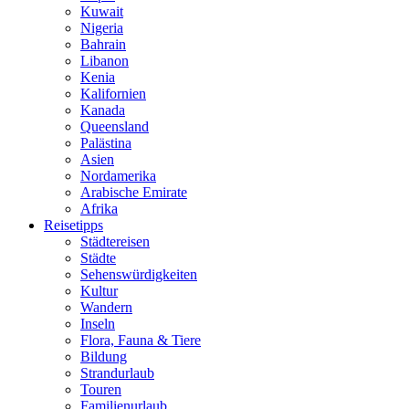
Kuwait
Nigeria
Bahrain
Libanon
Kenia
Kalifornien
Kanada
Queensland
Palästina
Asien
Nordamerika
Arabische Emirate
Afrika
Reisetipps
Städtereisen
Städte
Sehenswürdigkeiten
Kultur
Wandern
Inseln
Flora, Fauna & Tiere
Bildung
Strandurlaub
Touren
Familienurlaub