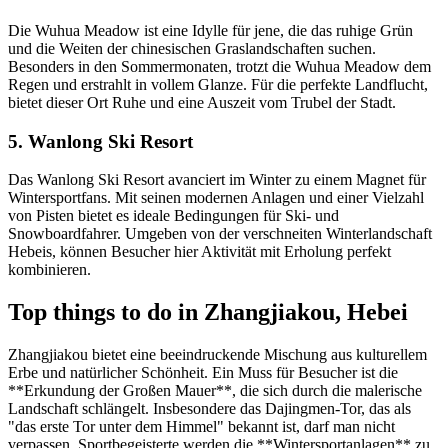
Die Wuhua Meadow ist eine Idylle für jene, die das ruhige Grün
und die Weiten der chinesischen Graslandschaften suchen.
Besonders in den Sommermonaten, trotzt die Wuhua Meadow dem
Regen und erstrahlt in vollem Glanze. Für die perfekte Landflucht,
bietet dieser Ort Ruhe und eine Auszeit vom Trubel der Stadt.
5. Wanlong Ski Resort
Das Wanlong Ski Resort avanciert im Winter zu einem Magnet für
Wintersportfans. Mit seinen modernen Anlagen und einer Vielzahl
von Pisten bietet es ideale Bedingungen für Ski- und
Snowboardfahrer. Umgeben von der verschneiten Winterlandschaft
Hebeis, können Besucher hier Aktivität mit Erholung perfekt
kombinieren.
Top things to do in Zhangjiakou, Hebei
Zhangjiakou bietet eine beeindruckende Mischung aus kulturellem
Erbe und natürlicher Schönheit. Ein Muss für Besucher ist die
**Erkundung der Großen Mauer**, die sich durch die malerische
Landschaft schlängelt. Insbesondere das Dajingmen-Tor, das als
"das erste Tor unter dem Himmel" bekannt ist, darf man nicht
verpassen. Sportbegeisterte werden die **Wintersportanlagen** zu