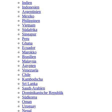
Indien
Indonesien
Argentinien
Mexiko
Philippinen
Vietnam
Südafrika
Singapur
Peru
Ghana
Ecuador
Marokko
Brasilien
Malaysia
Ägypten
Venezuela
Chile
Kambodscha
Sri Lanka
Saudi-Arabien
Dominikanische Republik
Südkorea
Oman
Uruguay
Nepal