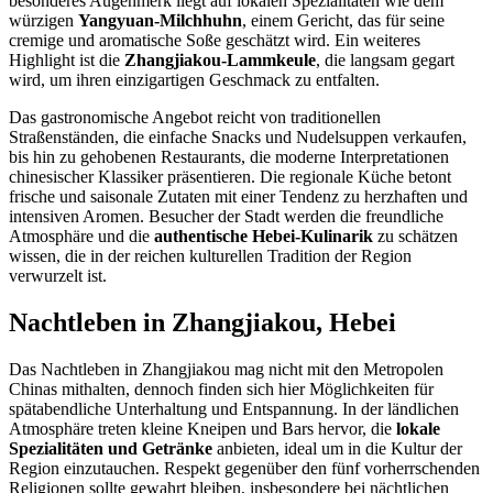
besonderes Augenmerk liegt auf lokalen Spezialitäten wie dem
würzigen
Yangyuan-Milchhuhn
, einem Gericht, das für seine
cremige und aromatische Soße geschätzt wird. Ein weiteres
Highlight ist die
Zhangjiakou-Lammkeule
, die langsam gegart
wird, um ihren einzigartigen Geschmack zu entfalten.
Das gastronomische Angebot reicht von traditionellen
Straßenständen, die einfache Snacks und Nudelsuppen verkaufen,
bis hin zu gehobenen Restaurants, die moderne Interpretationen
chinesischer Klassiker präsentieren. Die regionale Küche betont
frische und saisonale Zutaten mit einer Tendenz zu herzhaften und
intensiven Aromen. Besucher der Stadt werden die freundliche
Atmosphäre und die
authentische Hebei-Kulinarik
zu schätzen
wissen, die in der reichen kulturellen Tradition der Region
verwurzelt ist.
Nachtleben in Zhangjiakou, Hebei
Das Nachtleben in Zhangjiakou mag nicht mit den Metropolen
Chinas mithalten, dennoch finden sich hier Möglichkeiten für
spätabendliche Unterhaltung und Entspannung. In der ländlichen
Atmosphäre treten kleine Kneipen und Bars hervor, die
lokale
Spezialitäten und Getränke
anbieten, ideal um in die Kultur der
Region einzutauchen. Respekt gegenüber den fünf vorherrschenden
Religionen sollte gewahrt bleiben, insbesondere bei nächtlichen