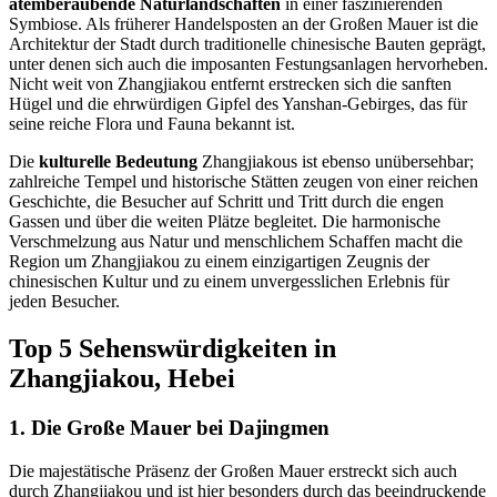
atemberaubende Naturlandschaften
in einer faszinierenden
Symbiose. Als früherer Handelsposten an der Großen Mauer ist die
Architektur der Stadt durch traditionelle chinesische Bauten geprägt,
unter denen sich auch die imposanten Festungsanlagen hervorheben.
Nicht weit von Zhangjiakou entfernt erstrecken sich die sanften
Hügel und die ehrwürdigen Gipfel des Yanshan-Gebirges, das für
seine reiche Flora und Fauna bekannt ist.
Die
kulturelle Bedeutung
Zhangjiakous ist ebenso unübersehbar;
zahlreiche Tempel und historische Stätten zeugen von einer reichen
Geschichte, die Besucher auf Schritt und Tritt durch die engen
Gassen und über die weiten Plätze begleitet. Die harmonische
Verschmelzung aus Natur und menschlichem Schaffen macht die
Region um Zhangjiakou zu einem einzigartigen Zeugnis der
chinesischen Kultur und zu einem unvergesslichen Erlebnis für
jeden Besucher.
Top 5 Sehenswürdigkeiten in
Zhangjiakou, Hebei
1. Die Große Mauer bei Dajingmen
Die majestätische Präsenz der Großen Mauer erstreckt sich auch
durch Zhangjiakou und ist hier besonders durch das beeindruckende