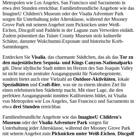
Metropolen wie Los Angeles, San Francisco und Sacramento in
etwa drei Stunden erreichbar. Familienfreundliche Angebote wie das
ImagineU Children's Museum oder der Visalia Adventure Park
sorgen für Unterhaltung jeder Altersklasse, während der Mooney
Grove Park mit seinem Angebot zum Picknicken unter Weiß-
Eichen, Discgolf und Paddeln in der Lagune zum Verweilen einlädt.
Zudem präsentiert das Tulare County Museum stolz kulturelle
Schätze, darunter Wukchumni-Exponate und historische Korb-
Sammlungen.
Entdecken Sie
Visalia
, das charmante Städtchen, das als das
Tor zu
den majestätischen Sequoia- und Kings Canyon-Nationalparks
gilt. Diese idyllische Stadt mitten im Herzen des San Joaquin Valley
ist nicht nur ein zentraler Ausgangspunkt für Naturbegeisterte,
sondern bietet auch eine Vielzahl an
Outdoor-Aktivitäten
, lokale
Spezialitäten
und
Craft-Bier
, was sie zu einem idealen Ziel für
einen erlebnisreichen Städtetrip macht. Mit einer Lage, die den
perfekten Ausgangspunkt inmitten Kaliforniens bildet, ist Visalia
von Metropolen wie Los Angeles, San Francisco und Sacramento in
etwa
drei Stunden
erreichbar.
Familienfreundliche Angebote wie das
ImagineU Children's
Museum
oder der
Visalia Adventure Park
sorgen für
Unterhaltung jeder Altersklasse, während der Mooney Grove Park
mit seinem Angebot zum
Picknicken unter Weiß-Eichen
,
Discgolf