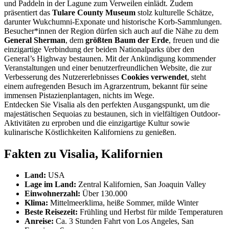
und Paddeln in der Lagune zum Verweilen einlädt. Zudem
präsentiert das
Tulare County Museum
stolz kulturelle Schätze,
darunter Wukchumni-Exponate und historische Korb-Sammlungen.
Besucher*innen der Region dürfen sich auch auf die Nähe zu dem
General Sherman
, dem
größten Baum der Erde
, freuen und die
einzigartige Verbindung der beiden Nationalparks über den
General’s Highway bestaunen. Mit der Ankündigung kommender
Veranstaltungen und einer benutzerfreundlichen Website, die zur
Verbesserung des Nutzererlebnisses
Cookies verwendet
, steht
einem aufregenden Besuch im Agrarzentrum, bekannt für seine
immensen Pistazienplantagen, nichts im Wege.
Entdecken Sie Visalia als den perfekten Ausgangspunkt, um die
majestätischen Sequoias zu bestaunen, sich in vielfältigen Outdoor-
Aktivitäten zu erproben und die einzigartige Kultur sowie
kulinarische Köstlichkeiten Kaliforniens zu genießen.
Fakten zu Visalia, Kalifornien
Land:
USA
Lage im Land:
Zentral Kalifornien, San Joaquin Valley
Einwohnerzahl:
Über 130.000
Klima:
Mittelmeerklima, heiße Sommer, milde Winter
Beste Reisezeit:
Frühling und Herbst für milde Temperaturen
Anreise:
Ca. 3 Stunden Fahrt von Los Angeles, San