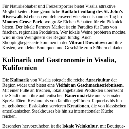
Für Naturliebhaber und Freizeitsportler bietet Visalia attraktive
Möglichkeiten: Eine gemütliche
Radfahrt entlang des St. John's
Riverwalk
ist ebenso empfehlenswert wie ein entspannter Tag im
Mooney Grove Park
, wo große Eichen Schatten für ein Picknick
bieten. Der lokale Farmers Market ist ein Paradies für Fans von
frischen, regionalen Produkten. Wer lokale Weine probieren möchte,
wird in den Weingütern der Region fündig. Auch
Shoppingbegeisterte kommen in der
Vibrant Downtown
auf ihre
Kosten, wo kleine Boutiquen und Geschäfte zum Stöbern einladen.
Kulinarik und Gastronomie in Visalia,
Kalifornien
Die
Kulinarik
von Visalia spiegelt die reiche
Agrarkultur
der
Region wider und bietet eine
Vielfalt an Geschmackserlebnissen
.
Mit einer Fülle an frischen, lokal angebauten Produkten überrascht
die Stadt durch ihre authentischen
Bauernmärkte
und saisonalen
Spezialitäten. Restaurants von familiengeführten Taquerias bis hin
zu gehobenen Esslokalen servieren
Kreationen
, die von klassischen
amerikanischen Steakhouses bis hin zu internationaler Küche
reichen.
Besonders hervorzuheben ist die
lokale Weinkultur
, mit Boutique-