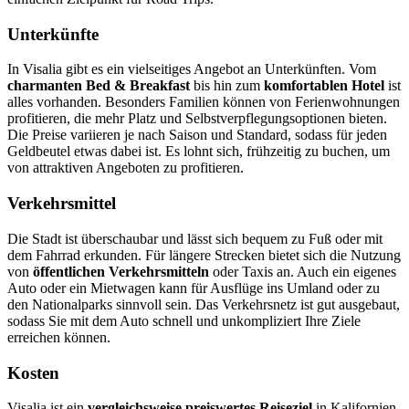
Unterkünfte
In Visalia gibt es ein vielseitiges Angebot an Unterkünften. Vom
charmanten Bed & Breakfast
bis hin zum
komfortablen Hotel
ist
alles vorhanden. Besonders Familien können von Ferienwohnungen
profitieren, die mehr Platz und Selbstverpflegungsoptionen bieten.
Die Preise variieren je nach Saison und Standard, sodass für jeden
Geldbeutel etwas dabei ist. Es lohnt sich, frühzeitig zu buchen, um
von attraktiven Angeboten zu profitieren.
Verkehrsmittel
Die Stadt ist überschaubar und lässt sich bequem zu Fuß oder mit
dem Fahrrad erkunden. Für längere Strecken bietet sich die Nutzung
von
öffentlichen Verkehrsmitteln
oder Taxis an. Auch ein eigenes
Auto oder ein Mietwagen kann für Ausflüge ins Umland oder zu
den Nationalparks sinnvoll sein. Das Verkehrsnetz ist gut ausgebaut,
sodass Sie mit dem Auto schnell und unkompliziert Ihre Ziele
erreichen können.
Kosten
Visalia ist ein
vergleichsweise preiswertes Reiseziel
in Kalifornien.