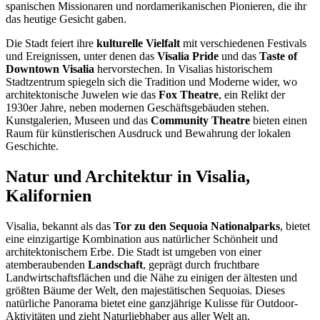
spanischen Missionaren und nordamerikanischen Pionieren, die ihr
das heutige Gesicht gaben.
Die Stadt feiert ihre
kulturelle Vielfalt
mit verschiedenen Festivals
und Ereignissen, unter denen das
Visalia Pride
und das
Taste of
Downtown Visalia
hervorstechen. In Visalias historischem
Stadtzentrum spiegeln sich die Tradition und Moderne wider, wo
architektonische Juwelen wie das
Fox Theatre
, ein Relikt der
1930er Jahre, neben modernen Geschäftsgebäuden stehen.
Kunstgalerien, Museen und das
Community Theatre
bieten einen
Raum für künstlerischen Ausdruck und Bewahrung der lokalen
Geschichte.
Natur und Architektur in Visalia,
Kalifornien
Visalia, bekannt als das
Tor zu den Sequoia Nationalparks
, bietet
eine einzigartige Kombination aus natürlicher Schönheit und
architektonischem Erbe. Die Stadt ist umgeben von einer
atemberaubenden
Landschaft
, geprägt durch fruchtbare
Landwirtschaftsflächen und die Nähe zu einigen der ältesten und
größten Bäume der Welt, den majestätischen Sequoias. Dieses
natürliche Panorama bietet eine ganzjährige Kulisse für Outdoor-
Aktivitäten und zieht Naturliebhaber aus aller Welt an.