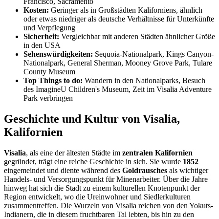
Francisco, Sacramento
Kosten:
Geringer als in Großstädten Kaliforniens, ähnlich
oder etwas niedriger als deutsche Verhältnisse für Unterkünfte
und Verpflegung
Sicherheit:
Vergleichbar mit anderen Städten ähnlicher Größe
in den USA
Sehenswürdigkeiten:
Sequoia-Nationalpark, Kings Canyon-
Nationalpark, General Sherman, Mooney Grove Park, Tulare
County Museum
Top Things to do:
Wandern in den Nationalparks, Besuch
des ImagineU Children's Museum, Zeit im Visalia Adventure
Park verbringen
Geschichte und Kultur von Visalia,
Kalifornien
Visalia
, als eine der ältesten Städte im
zentralen Kalifornien
gegründet, trägt eine reiche Geschichte in sich. Sie wurde
1852
eingemeindet und diente während des
Goldrausches
als wichtiger
Handels- und Versorgungspunkt für Minenarbeiter. Über die Jahre
hinweg hat sich die Stadt zu einem kulturellen Knotenpunkt der
Region entwickelt, wo die Ureinwohner und Siedlerkulturen
zusammentreffen. Die Wurzeln von Visalia reichen von den Yokuts-
Indianern, die in diesem fruchtbaren Tal lebten, bis hin zu den