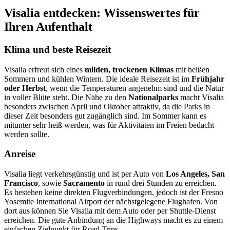
Visalia entdecken: Wissenswertes für
Ihren Aufenthalt
Klima und beste Reisezeit
Visalia erfreut sich eines
milden, trockenen Klimas
mit heißen
Sommern und kühlen Wintern. Die ideale Reisezeit ist im
Frühjahr
oder Herbst
, wenn die Temperaturen angenehm sind und die Natur
in voller Blüte steht. Die Nähe zu den
Nationalparks
macht Visalia
besonders zwischen April und Oktober attraktiv, da die Parks in
dieser Zeit besonders gut zugänglich sind. Im Sommer kann es
mitunter sehr heiß werden, was für Aktivitäten im Freien bedacht
werden sollte.
Anreise
Visalia liegt verkehrsgünstig und ist per Auto von
Los Angeles, San
Francisco
, sowie
Sacramento
in rund drei Stunden zu erreichen.
Es bestehen keine direkten Flugverbindungen, jedoch ist der Fresno
Yosemite International Airport der nächstgelegene Flughafen. Von
dort aus können Sie Visalia mit dem Auto oder per Shuttle-Dienst
erreichen. Die gute Anbindung an die Highways macht es zu einem
einfachen Zielpunkt für Road Trips.