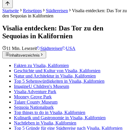
Startseite
Reisetipps
Städtereisen
Visalia entdecken: Das Tor zu
den Sequoias in Kalifornien
Visalia entdecken: Das Tor zu den
Sequoias in Kalifornien
11
Min. Lesezeit
Städtereisen
USA
Inhaltsverzeichnis
Fakten zu Visalia, Kalifornien
Geschichte und Kultur von Visalia, Kalifornien
Natur und Architektur in Visalia, Kalifornien
Top 5 Sehenswürdigkeiten in Visalia, Kalifornien
ImagineU Children's Museum
Visalia Adventure Park
Mooney Grove Park
Tulare County Museum
Sequoia Nationalpark
Top things to do in Visalia, Kalifornien
Kulinarik und Gastronomie in Visalia, Kalifornien
Nachtleben in Visalia, Kalifornien
Top 5 Gründe für eine Städtereise nach Visalia, Kalifornien