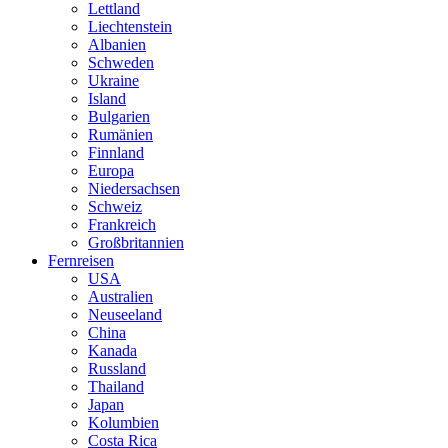
Lettland
Liechtenstein
Albanien
Schweden
Ukraine
Island
Bulgarien
Rumänien
Finnland
Europa
Niedersachsen
Schweiz
Frankreich
Großbritannien
Fernreisen
USA
Australien
Neuseeland
China
Kanada
Russland
Thailand
Japan
Kolumbien
Costa Rica