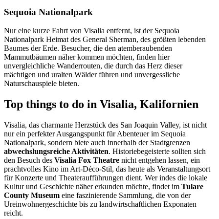
Sequoia Nationalpark
Nur eine kurze Fahrt von Visalia entfernt, ist der Sequoia
Nationalpark Heimat des General Sherman, des größten lebenden
Baumes der Erde. Besucher, die den atemberaubenden
Mammutbäumen näher kommen möchten, finden hier
unvergleichliche Wanderrouten, die durch das Herz dieser
mächtigen und uralten Wälder führen und unvergessliche
Naturschauspiele bieten.
Top things to do in Visalia, Kalifornien
Visalia, das charmante Herzstück des San Joaquin Valley, ist nicht
nur ein perfekter Ausgangspunkt für Abenteuer im Sequoia
Nationalpark, sondern biete auch innerhalb der Stadtgrenzen
abwechslungsreiche Aktivitäten
. Historiebegeisterte sollten sich
den Besuch des
Visalia Fox Theatre
nicht entgehen lassen, ein
prachtvolles Kino im Art-Déco-Stil, das heute als Veranstaltungsort
für Konzerte und Theateraufführungen dient. Wer indes die lokale
Kultur und Geschichte näher erkunden möchte, findet im
Tulare
County Museum
eine faszinierende Sammlung, die von der
Ureinwohnergeschichte bis zu landwirtschaftlichen Exponaten
reicht.