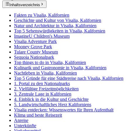
Inhaltsverzeichnis
Fakten zu Visalia, Kalifornien
Geschichte und Kultur von Visalia, Kalifornien
Natur und Architektur in Visalia, Kalifornien
Top 5 Sehenswürdigkeiten in Visalia, Kalifornien
ImagineU Children's Museum
Visalia Adventure Park
Mooney Grove Park
Tulare County Museum
Sequoia Nationalpark
Top things to do in Visalia, Kalifornien
Kulinarik und Gastronomie in Visalia, Kalifornien
Nachtleben in Visalia, Kalifornien
Top 5 Gründe für eine Städtereise nach Visalia, Kalifornien
1. Portal zu den Nationalparks
2. Vielfältige Freizeitmöglichkeiten
3. Zentrale Lage in Kalifornien
4. Einblick in die Kultur und Geschichte
5. Landwirtschaftliches Herz Kaliforniens
Visalia entdecken: Wissenswertes für Ihren Aufenthalt
Klima und beste Reisezeit
Anreise
Unterkünfte
Verkehrsmittel