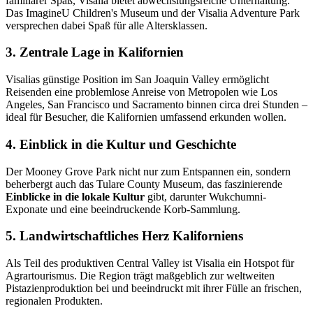
familiärer Spaß, Visalia bietet abwechslungsreiche Unterhaltung.
Das ImagineU Children's Museum und der Visalia Adventure Park
versprechen dabei Spaß für alle Altersklassen.
3. Zentrale Lage in Kalifornien
Visalias günstige Position im San Joaquin Valley ermöglicht
Reisenden eine problemlose Anreise von Metropolen wie Los
Angeles, San Francisco und Sacramento binnen circa drei Stunden –
ideal für Besucher, die Kalifornien umfassend erkunden wollen.
4. Einblick in die Kultur und Geschichte
Der Mooney Grove Park nicht nur zum Entspannen ein, sondern
beherbergt auch das Tulare County Museum, das faszinierende
Einblicke in die lokale Kultur
gibt, darunter Wukchumni-
Exponate und eine beeindruckende Korb-Sammlung.
5. Landwirtschaftliches Herz Kaliforniens
Als Teil des produktiven Central Valley ist Visalia ein Hotspot für
Agrartourismus. Die Region trägt maßgeblich zur weltweiten
Pistazienproduktion bei und beeindruckt mit ihrer Fülle an frischen,
regionalen Produkten.