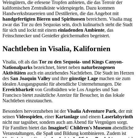
Weingütern, die erlesene Tropfen anbieten, die das Terroir der
kalifornischen Zentralküste widerspiegeln. Dazu kommen
Handwerksbrauereien und Destillerien, die das Angebot mit
handgefertigten Bieren und Spirituosen
bereichern. Visalia mag
zwar das Tor zu den Sequoias sein, doch kulinarisch steht die Stadt
für sich und lockt mit einem
einladenden Ambiente
, das
Feinschmecker und Genießer gleichermaßen begeistert.
Nachtleben in Visalia, Kalifornien
Visalia, oft als das
Tor zu den Sequoia- und Kings Canyon-
Nationalparks
bezeichnet, bietet neben
naturbezogenen
Aktivitäten
auch ein anziehendes Nachtleben. Die Stadt im Herzen
des
San Joaquin Valley
und ihre
günstige Lage
machen sie zum
idealen Ausgangspunkt für abendliche Unternehmungen. Die
Erreichbarkeit
von Großstädten wie Los Angeles und San
Francisco bietet zusätzliche Anreize für Besucher, in das lokale
Nachtleben einzutauchen.
Besonders hervorzuheben ist der
Visalia Adventure Park
, der mit
seinen
Videospielen
, einer
Kartanlage
und einem
Laserlabyrinth
nicht nur tagsüber, sondern auch am Abend für Vergnügen sorgt.
Für Familien bietet das
ImagineU Children's Museum
abendliche
Veranstaltungen, die Spaß und Bildung kombinieren. Zudem ist