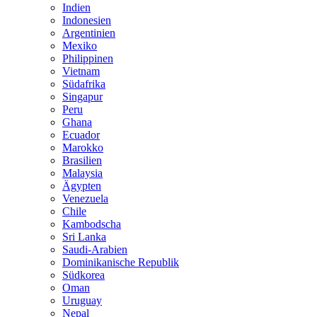
Indien
Indonesien
Argentinien
Mexiko
Philippinen
Vietnam
Südafrika
Singapur
Peru
Ghana
Ecuador
Marokko
Brasilien
Malaysia
Ägypten
Venezuela
Chile
Kambodscha
Sri Lanka
Saudi-Arabien
Dominikanische Republik
Südkorea
Oman
Uruguay
Nepal