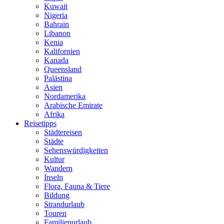
Kuwait
Nigeria
Bahrain
Libanon
Kenia
Kalifornien
Kanada
Queensland
Palästina
Asien
Nordamerika
Arabische Emirate
Afrika
Reisetipps
Städtereisen
Städte
Sehenswürdigkeiten
Kultur
Wandern
Inseln
Flora, Fauna & Tiere
Bildung
Strandurlaub
Touren
Familienurlaub