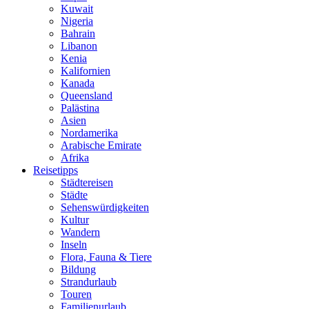
Kuwait
Nigeria
Bahrain
Libanon
Kenia
Kalifornien
Kanada
Queensland
Palästina
Asien
Nordamerika
Arabische Emirate
Afrika
Reisetipps
Städtereisen
Städte
Sehenswürdigkeiten
Kultur
Wandern
Inseln
Flora, Fauna & Tiere
Bildung
Strandurlaub
Touren
Familienurlaub