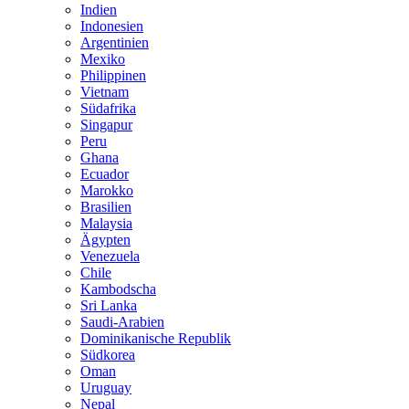
Indien
Indonesien
Argentinien
Mexiko
Philippinen
Vietnam
Südafrika
Singapur
Peru
Ghana
Ecuador
Marokko
Brasilien
Malaysia
Ägypten
Venezuela
Chile
Kambodscha
Sri Lanka
Saudi-Arabien
Dominikanische Republik
Südkorea
Oman
Uruguay
Nepal