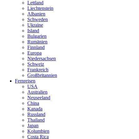
Lettland
Liechtenstein
Albanien
Schweden
Ukraine
Island
Bulgarien
Rumänien
Finnland
Europa
Niedersachsen
Schweiz
Frankreich
Großbritannien
Fernreisen
USA
Australien
Neuseeland
China
Kanada
Russland
Thailand
Japan
Kolumbien
Costa Rica