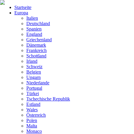
Startseite
Europa
Italien
Deutschland
Spanien
England
Griechenland
Dänemark
Frankreich
Schottland
Irland
Schweiz
Belgien
Ungarn
Niederlande
Portugal
Türkei
Tschechische Republik
Estland
Wales
Österreich
Polen
Malta
Monaco