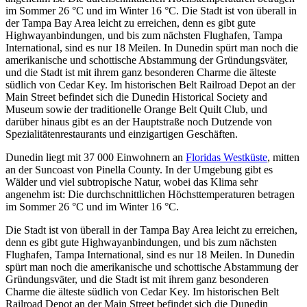
im Sommer 26 °C und im Winter 16 °C. Die Stadt ist von überall in
der Tampa Bay Area leicht zu erreichen, denn es gibt gute
Highwayanbindungen, und bis zum nächsten Flughafen, Tampa
International, sind es nur 18 Meilen. In Dunedin spürt man noch die
amerikanische und schottische Abstammung der Gründungsväter,
und die Stadt ist mit ihrem ganz besonderen Charme die älteste
südlich von Cedar Key. Im historischen Belt Railroad Depot an der
Main Street befindet sich die Dunedin Historical Society and
Museum sowie der traditionelle Orange Belt Quilt Club, und
darüber hinaus gibt es an der Hauptstraße noch Dutzende von
Spezialitätenrestaurants und einzigartigen Geschäften.
Dunedin liegt mit 37 000 Einwohnern an
Floridas Westküste
, mitten
an der Suncoast von Pinella County. In der Umgebung gibt es
Wälder und viel subtropische Natur, wobei das Klima sehr
angenehm ist: Die durchschnittlichen Höchsttemperaturen betragen
im Sommer 26 °C und im Winter 16 °C.
Die Stadt ist von überall in der Tampa Bay Area leicht zu erreichen,
denn es gibt gute Highwayanbindungen, und bis zum nächsten
Flughafen, Tampa International, sind es nur 18 Meilen. In Dunedin
spürt man noch die amerikanische und schottische Abstammung der
Gründungsväter, und die Stadt ist mit ihrem ganz besonderen
Charme die älteste südlich von Cedar Key. Im historischen Belt
Railroad Depot an der Main Street befindet sich die Dunedin