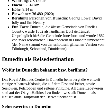
Währung
: US Dollar
Fläche
: 3.314 km²
Höhe
: 9,14 m
Einwohner
: 36.480 (2020)
Berühmte Personen von Dunedin
: George Lowe; David
Jolly und Jim Hendry
Fun Facts
: Dunedin, die älteste Gemeinde von Pinellas
County, wurde 1852 als ländliches Dorf gegründet.
Ursprünglich hieß die Gemeinde Jonesboro und wurde 1882
von zwei schottischen Einwanderern in Dunedin umbenannt
(der Name stammt von der schottisch-gälischen Version von
Edinburgh, Schottland, Dùnideann).
Dunedin als Reisedestination
Wofür ist Dunedin bekannt bzw. berühmt?
Das Royal Albatross Centre in Dunedin beherbergt die weltweit
einzige Albatros-Kolonie, die auf dem Festland brütet, sowie
Seelöwen, Pelzrobben und seltene Pinguine. All diese Lebewesen
sind auf der Otago-Halbinsel zu finden, weshalb Dunedin als
Neuseelands Hauptstadt der Tierwelt bekannt ist.
Sehenswertes in Dunedin