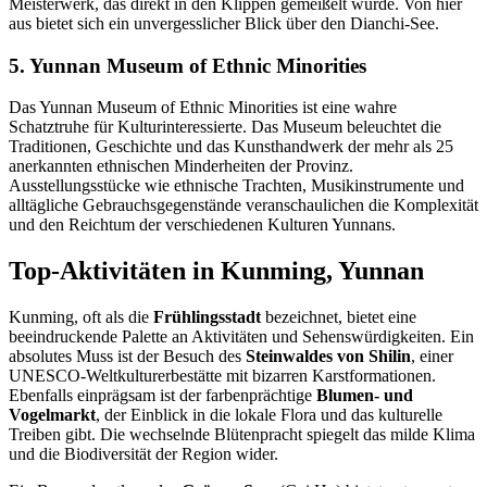
Meisterwerk, das direkt in den Klippen gemeißelt wurde. Von hier
aus bietet sich ein unvergesslicher Blick über den Dianchi-See.
5. Yunnan Museum of Ethnic Minorities
Das Yunnan Museum of Ethnic Minorities ist eine wahre
Schatztruhe für Kulturinteressierte. Das Museum beleuchtet die
Traditionen, Geschichte und das Kunsthandwerk der mehr als 25
anerkannten ethnischen Minderheiten der Provinz.
Ausstellungsstücke wie ethnische Trachten, Musikinstrumente und
alltägliche Gebrauchsgegenstände veranschaulichen die Komplexität
und den Reichtum der verschiedenen Kulturen Yunnans.
Top-Aktivitäten in Kunming, Yunnan
Kunming, oft als die
Frühlingsstadt
bezeichnet, bietet eine
beeindruckende Palette an Aktivitäten und Sehenswürdigkeiten. Ein
absolutes Muss ist der Besuch des
Steinwaldes von Shilin
, einer
UNESCO-Weltkulturerbestätte mit bizarren Karstformationen.
Ebenfalls einprägsam ist der farbenprächtige
Blumen- und
Vogelmarkt
, der Einblick in die lokale Flora und das kulturelle
Treiben gibt. Die wechselnde Blütenpracht spiegelt das milde Klima
und die Biodiversität der Region wider.