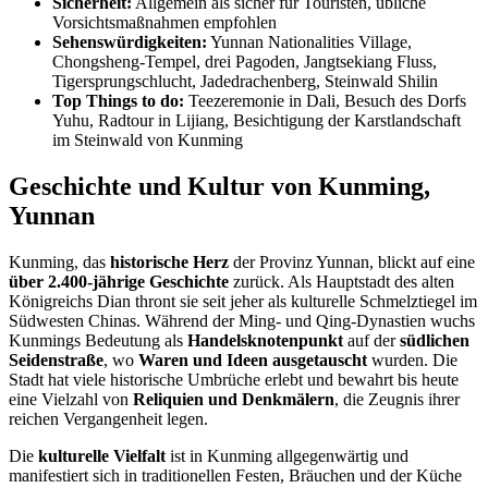
Sicherheit:
Allgemein als sicher für Touristen, übliche
Vorsichtsmaßnahmen empfohlen
Sehenswürdigkeiten:
Yunnan Nationalities Village,
Chongsheng-Tempel, drei Pagoden, Jangtsekiang Fluss,
Tigersprungschlucht, Jadedrachenberg, Steinwald Shilin
Top Things to do:
Teezeremonie in Dali, Besuch des Dorfs
Yuhu, Radtour in Lijiang, Besichtigung der Karstlandschaft
im Steinwald von Kunming
Geschichte und Kultur von Kunming,
Yunnan
Kunming, das
historische Herz
der Provinz Yunnan, blickt auf eine
über 2.400-jährige Geschichte
zurück. Als Hauptstadt des alten
Königreichs Dian thront sie seit jeher als kulturelle Schmelztiegel im
Südwesten Chinas. Während der Ming- und Qing-Dynastien wuchs
Kunmings Bedeutung als
Handelsknotenpunkt
auf der
südlichen
Seidenstraße
, wo
Waren und Ideen ausgetauscht
wurden. Die
Stadt hat viele historische Umbrüche erlebt und bewahrt bis heute
eine Vielzahl von
Reliquien und Denkmälern
, die Zeugnis ihrer
reichen Vergangenheit legen.
Die
kulturelle Vielfalt
ist in Kunming allgegenwärtig und
manifestiert sich in traditionellen Festen, Bräuchen und der Küche