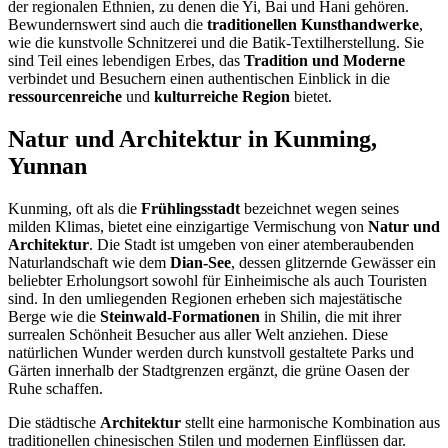
der regionalen Ethnien, zu denen die Yi, Bai und Hani gehören.
Bewundernswert sind auch die
traditionellen Kunsthandwerke
,
wie die kunstvolle Schnitzerei und die Batik-Textilherstellung. Sie
sind Teil eines lebendigen Erbes, das
Tradition und Moderne
verbindet und Besuchern einen authentischen Einblick in die
ressourcenreiche
und
kulturreiche Region
bietet.
Natur und Architektur in Kunming,
Yunnan
Kunming, oft als die
Frühlingsstadt
bezeichnet wegen seines
milden Klimas, bietet eine einzigartige Vermischung von
Natur und
Architektur
. Die Stadt ist umgeben von einer atemberaubenden
Naturlandschaft wie dem
Dian-See
, dessen glitzernde Gewässer ein
beliebter Erholungsort sowohl für Einheimische als auch Touristen
sind. In den umliegenden Regionen erheben sich majestätische
Berge wie die
Steinwald-Formationen
in Shilin, die mit ihrer
surrealen Schönheit Besucher aus aller Welt anziehen. Diese
natürlichen Wunder werden durch kunstvoll gestaltete Parks und
Gärten innerhalb der Stadtgrenzen ergänzt, die grüne Oasen der
Ruhe schaffen.
Die städtische
Architektur
stellt eine harmonische Kombination aus
traditionellen chinesischen Stilen und modernen Einflüssen dar.