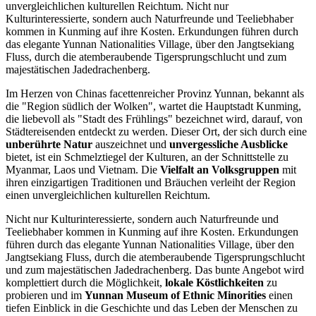
unvergleichlichen kulturellen Reichtum. Nicht nur
Kulturinteressierte, sondern auch Naturfreunde und Teeliebhaber
kommen in Kunming auf ihre Kosten. Erkundungen führen durch
das elegante Yunnan Nationalities Village, über den Jangtsekiang
Fluss, durch die atemberaubende Tigersprungschlucht und zum
majestätischen Jadedrachenberg.
Im Herzen von Chinas facettenreicher Provinz Yunnan, bekannt als
die "Region südlich der Wolken", wartet die Hauptstadt Kunming,
die liebevoll als "Stadt des Frühlings" bezeichnet wird, darauf, von
Städtereisenden entdeckt zu werden. Dieser Ort, der sich durch eine
unberührte Natur
auszeichnet und
unvergessliche Ausblicke
bietet, ist ein Schmelztiegel der Kulturen, an der Schnittstelle zu
Myanmar, Laos und Vietnam. Die
Vielfalt an Volksgruppen
mit
ihren einzigartigen Traditionen und Bräuchen verleiht der Region
einen unvergleichlichen kulturellen Reichtum.
Nicht nur Kulturinteressierte, sondern auch Naturfreunde und
Teeliebhaber kommen in Kunming auf ihre Kosten. Erkundungen
führen durch das elegante Yunnan Nationalities Village, über den
Jangtsekiang Fluss, durch die atemberaubende Tigersprungschlucht
und zum majestätischen Jadedrachenberg. Das bunte Angebot wird
komplettiert durch die Möglichkeit,
lokale Köstlichkeiten
zu
probieren und im
Yunnan Museum of Ethnic Minorities
einen
tiefen Einblick in die Geschichte und das Leben der Menschen zu