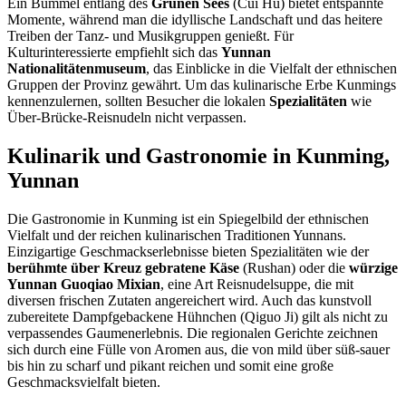
Ein Bummel entlang des
Grünen Sees
(Cui Hu) bietet entspannte
Momente, während man die idyllische Landschaft und das heitere
Treiben der Tanz- und Musikgruppen genießt. Für
Kulturinteressierte empfiehlt sich das
Yunnan
Nationalitätenmuseum
, das Einblicke in die Vielfalt der ethnischen
Gruppen der Provinz gewährt. Um das kulinarische Erbe Kunmings
kennenzulernen, sollten Besucher die lokalen
Spezialitäten
wie
Über-Brücke-Reisnudeln nicht verpassen.
Kulinarik und Gastronomie in Kunming,
Yunnan
Die Gastronomie in Kunming ist ein Spiegelbild der ethnischen
Vielfalt und der reichen kulinarischen Traditionen Yunnans.
Einzigartige Geschmackserlebnisse bieten Spezialitäten wie der
berühmte über Kreuz gebratene Käse
(Rushan) oder die
würzige
Yunnan Guoqiao Mixian
, eine Art Reisnudelsuppe, die mit
diversen frischen Zutaten angereichert wird. Auch das kunstvoll
zubereitete Dampfgebackene Hühnchen (Qiguo Ji) gilt als nicht zu
verpassendes Gaumenerlebnis. Die regionalen Gerichte zeichnen
sich durch eine Fülle von Aromen aus, die von mild über süß-sauer
bis hin zu scharf und pikant reichen und somit eine große
Geschmacksvielfalt bieten.