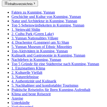
Inhaltsverzeichnis
Fakten zu Kunming, Yunnan
Geschichte und Kultur von Kunming, Yunnan
Natur und Architektur in Kunming, Yunnan
Top 5 Sehenswürdigkeiten in Kunming, Yunnan
1. Steinwald Shilin
2. Cuihu Park (Green Lake)
3. Yunnan Nationalities Village
4. Drachentor (Longmen) am Xi Shan
5. Yunnan Museum of Ethnic Minorities
Top-Aktivitäten in Kunming, Yunnan
Kulinarik und Gastronomie in Kunming, Yunnan
Nachtleben in Kunming, Yunnan
Top 5 Gründe für eine Städtereise nach Kunming, Yunnan
1. Einzigartiges Klima
2. Kulturelle Vielfalt
3. Naturerlebnisse
4. Authentizität und Kulinarik
5. Nachhaltiger und komfortabler Tourismus
Praktische Reiseinfos für Ihren Kunming-Aufenthalt
Klima und beste Reisezeit
Anreise
Unterkünfte
Verkehrsmittel