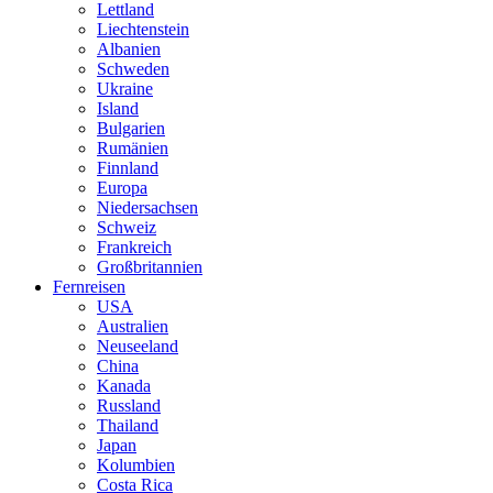
Lettland
Liechtenstein
Albanien
Schweden
Ukraine
Island
Bulgarien
Rumänien
Finnland
Europa
Niedersachsen
Schweiz
Frankreich
Großbritannien
Fernreisen
USA
Australien
Neuseeland
China
Kanada
Russland
Thailand
Japan
Kolumbien
Costa Rica