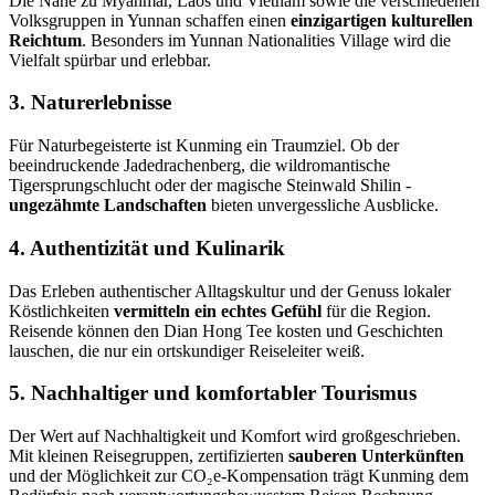
Die Nähe zu Myanmar, Laos und Vietnam sowie die verschiedenen
Volksgruppen in Yunnan schaffen einen
einzigartigen kulturellen
Reichtum
. Besonders im Yunnan Nationalities Village wird die
Vielfalt spürbar und erlebbar.
3. Naturerlebnisse
Für Naturbegeisterte ist Kunming ein Traumziel. Ob der
beeindruckende Jadedrachenberg, die wildromantische
Tigersprungschlucht oder der magische Steinwald Shilin -
ungezähmte Landschaften
bieten unvergessliche Ausblicke.
4. Authentizität und Kulinarik
Das Erleben authentischer Alltagskultur und der Genuss lokaler
Köstlichkeiten
vermitteln ein echtes Gefühl
für die Region.
Reisende können den Dian Hong Tee kosten und Geschichten
lauschen, die nur ein ortskundiger Reiseleiter weiß.
5. Nachhaltiger und komfortabler Tourismus
Der Wert auf Nachhaltigkeit und Komfort wird großgeschrieben.
Mit kleinen Reisegruppen, zertifizierten
sauberen Unterkünften
und der Möglichkeit zur CO₂e-Kompensation trägt Kunming dem