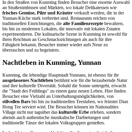
In den Straßen von Kunming finden Besucher eine enorme Auswahl
an Straßenimbissen und Märkten, wo lokale Delikatessen wie
frisches Gemüse, Pilze und Kräuter
verkauft werden, die in der
Yunnan-Küche stark verbreitet sind. Restaurants reichen von
traditionellen Einrichtungen, die
alte Familienrezepte
bewahren,
bis hin zu modernen Lokalen, die innovativ mit lokalen Zutaten
experimentieren. Die kulinarische Szene in Kunming ist sowohl für
ihren Reichtum an Geschmacksrichtungen als auch für ihre
Fähigkeit bekannt, Besucher immer wieder aufs Neue zu
überraschen und zu begeistern.
Nachtleben in Kunming, Yunnan
Kunming, die lebendige Hauptstadt Yunnans, ist ebenso für ihr
ausgelassenes Nachtleben
berühmt wie für die bezaubernde Natur
und ihre kulturelle Diversität. Sobald die Sonne untergeht, erwacht
die "Stadt des Frühlings" zu einem ganz neuen Leben. Hier finden
Besucher eine Vielzahl an Unterhaltungsmöglichkeiten, von
stilvollen Bars
bis hin zu traditionellen Teestuben, wo feinster Dian
Hong Tee serviert wird. Die Besucher können im Nationalities
Village nicht nur tagsüber das
kulturelle Erbe
erleben, sondern
abends auch authentische musikalische Darbietungen und
traditionelle Tänze der lokalen Volksgruppen genießen.