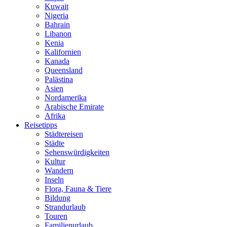
Kuwait
Nigeria
Bahrain
Libanon
Kenia
Kalifornien
Kanada
Queensland
Palästina
Asien
Nordamerika
Arabische Emirate
Afrika
Reisetipps
Städtereisen
Städte
Sehenswürdigkeiten
Kultur
Wandern
Inseln
Flora, Fauna & Tiere
Bildung
Strandurlaub
Touren
Familienurlaub