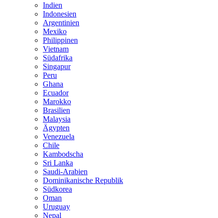
Indien
Indonesien
Argentinien
Mexiko
Philippinen
Vietnam
Südafrika
Singapur
Peru
Ghana
Ecuador
Marokko
Brasilien
Malaysia
Ägypten
Venezuela
Chile
Kambodscha
Sri Lanka
Saudi-Arabien
Dominikanische Republik
Südkorea
Oman
Uruguay
Nepal