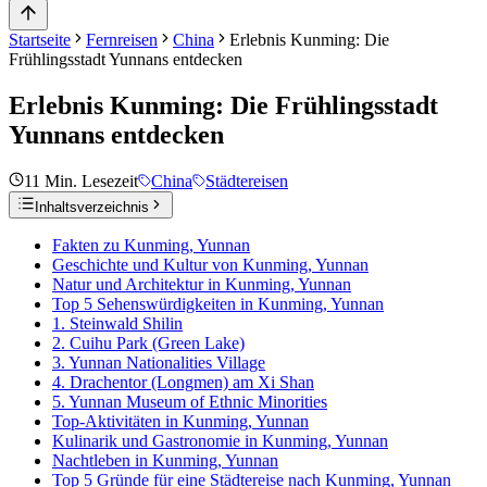
Startseite
Fernreisen
China
Erlebnis Kunming: Die
Frühlingsstadt Yunnans entdecken
Erlebnis Kunming: Die Frühlingsstadt
Yunnans entdecken
11
Min. Lesezeit
China
Städtereisen
Inhaltsverzeichnis
Fakten zu Kunming, Yunnan
Geschichte und Kultur von Kunming, Yunnan
Natur und Architektur in Kunming, Yunnan
Top 5 Sehenswürdigkeiten in Kunming, Yunnan
1. Steinwald Shilin
2. Cuihu Park (Green Lake)
3. Yunnan Nationalities Village
4. Drachentor (Longmen) am Xi Shan
5. Yunnan Museum of Ethnic Minorities
Top-Aktivitäten in Kunming, Yunnan
Kulinarik und Gastronomie in Kunming, Yunnan
Nachtleben in Kunming, Yunnan
Top 5 Gründe für eine Städtereise nach Kunming, Yunnan