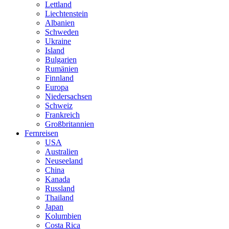
Lettland
Liechtenstein
Albanien
Schweden
Ukraine
Island
Bulgarien
Rumänien
Finnland
Europa
Niedersachsen
Schweiz
Frankreich
Großbritannien
Fernreisen
USA
Australien
Neuseeland
China
Kanada
Russland
Thailand
Japan
Kolumbien
Costa Rica