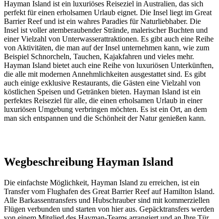
Hayman Island ist ein luxuriöses Reiseziel in Australien, das sich
perfekt für einen erholsamen Urlaub eignet. Die Insel liegt im Great
Barrier Reef und ist ein wahres Paradies für Naturliebhaber. Die
Insel ist voller atemberaubender Strände, malerischer Buchten und
einer Vielzahl von Unterwasserattraktionen. Es gibt auch eine Reihe
von Aktivitäten, die man auf der Insel unternehmen kann, wie zum
Beispiel Schnorcheln, Tauchen, Kajakfahren und vieles mehr.
Hayman Island bietet auch eine Reihe von luxuriösen Unterkünften,
die alle mit modernen Annehmlichkeiten ausgestattet sind. Es gibt
auch einige exklusive Restaurants, die Gästen eine Vielzahl von
köstlichen Speisen und Getränken bieten. Hayman Island ist ein
perfektes Reiseziel für alle, die einen erholsamen Urlaub in einer
luxuriösen Umgebung verbringen möchten. Es ist ein Ort, an dem
man sich entspannen und die Schönheit der Natur genießen kann.
Wegbeschreibung Hayman Island
Die einfachste Möglichkeit, Hayman Island zu erreichen, ist ein
Transfer vom Flughafen des Great Barrier Reef auf Hamilton Island.
Alle Barkassentransfers und Hubschrauber sind mit kommerziellen
Flügen verbunden und starten von hier aus. Gepäcktransfers werden
von einem Mitglied des Hayman-Teams arrangiert und an Ihre Tür