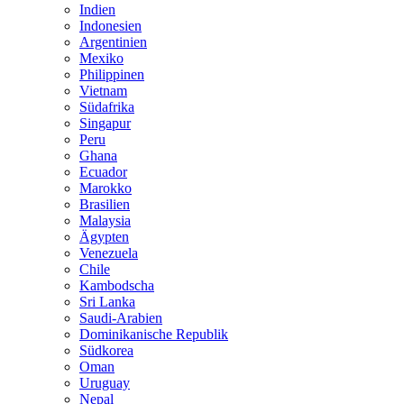
Indien
Indonesien
Argentinien
Mexiko
Philippinen
Vietnam
Südafrika
Singapur
Peru
Ghana
Ecuador
Marokko
Brasilien
Malaysia
Ägypten
Venezuela
Chile
Kambodscha
Sri Lanka
Saudi-Arabien
Dominikanische Republik
Südkorea
Oman
Uruguay
Nepal