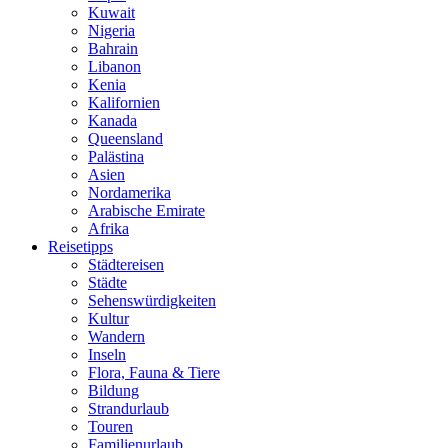
Kuwait
Nigeria
Bahrain
Libanon
Kenia
Kalifornien
Kanada
Queensland
Palästina
Asien
Nordamerika
Arabische Emirate
Afrika
Reisetipps
Städtereisen
Städte
Sehenswürdigkeiten
Kultur
Wandern
Inseln
Flora, Fauna & Tiere
Bildung
Strandurlaub
Touren
Familienurlaub