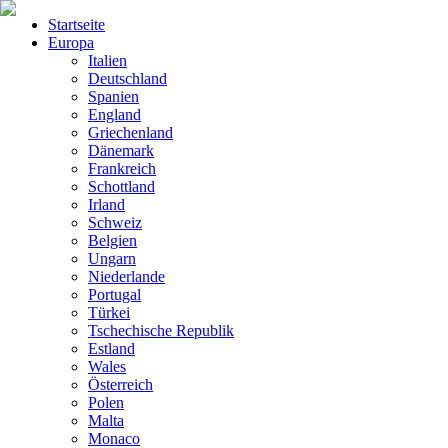
Startseite
Europa
Italien
Deutschland
Spanien
England
Griechenland
Dänemark
Frankreich
Schottland
Irland
Schweiz
Belgien
Ungarn
Niederlande
Portugal
Türkei
Tschechische Republik
Estland
Wales
Österreich
Polen
Malta
Monaco