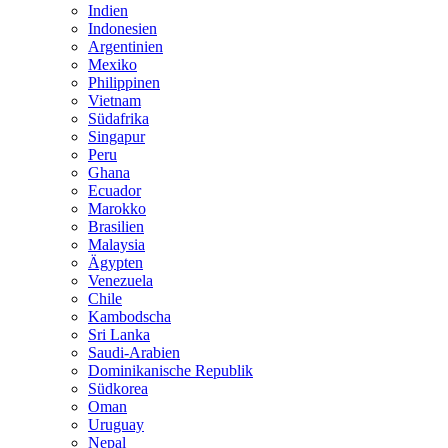
Indien
Indonesien
Argentinien
Mexiko
Philippinen
Vietnam
Südafrika
Singapur
Peru
Ghana
Ecuador
Marokko
Brasilien
Malaysia
Ägypten
Venezuela
Chile
Kambodscha
Sri Lanka
Saudi-Arabien
Dominikanische Republik
Südkorea
Oman
Uruguay
Nepal