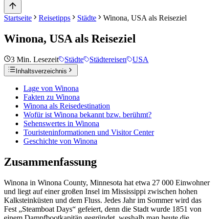
Startseite
Reisetipps
Städte
Winona, USA als Reiseziel
Winona, USA als Reiseziel
3
Min. Lesezeit
Städte
Städtereisen
USA
Inhaltsverzeichnis
Lage von Winona
Fakten zu Winona
Winona als Reisedestination
Wofür ist Winona bekannt bzw. berühmt?
Sehenswertes in Winona
Touristeninformationen und Visitor Center
Geschichte von Winona
Zusammenfassung
Winona in Winona County, Minnesota hat etwa 27 000 Einwohner
und liegt auf einer großen Insel im Mississippi zwischen hohen
Kalksteinküsten und dem Fluss. Jedes Jahr im Sommer wird das
Fest „Steamboat Days“ gefeiert, denn die Stadt wurde 1851 von
einem Dampfbootkapitän gegründet, weshalb man heute die