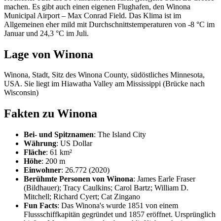
machen. Es gibt auch einen eigenen Flughafen, den Winona
Municipal Airport – Max Conrad Field. Das Klima ist im
Allgemeinen eher mild mit Durchschnittstemperaturen von -8 °C im
Januar und 24,3 °C im Juli.
Lage von Winona
Winona, Stadt, Sitz des Winona County, südöstliches Minnesota,
USA. Sie liegt im Hiawatha Valley am Mississippi (Brücke nach
Wisconsin)
Fakten zu Winona
Bei- und Spitznamen
: The Island City
Währung
: US Dollar
Fläche
: 61 km²
Höhe
: 200 m
Einwohner
: 26.772 (2020)
Berühmte Personen von Winona
: James Earle Fraser
(Bildhauer); Tracy Caulkins; Carol Bartz; William D.
Mitchell; Richard Cyert; Cat Zingano
Fun Facts
: Das Winona's wurde 1851 von einem
Flussschiffkapitän gegründet und 1857 eröffnet. Ursprünglich