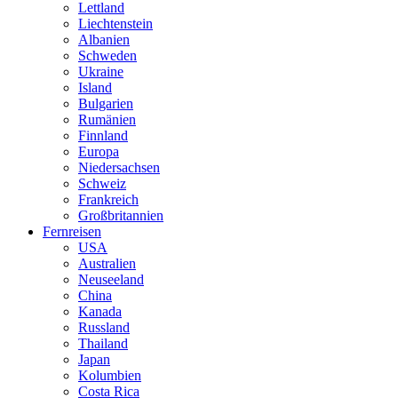
Lettland
Liechtenstein
Albanien
Schweden
Ukraine
Island
Bulgarien
Rumänien
Finnland
Europa
Niedersachsen
Schweiz
Frankreich
Großbritannien
Fernreisen
USA
Australien
Neuseeland
China
Kanada
Russland
Thailand
Japan
Kolumbien
Costa Rica