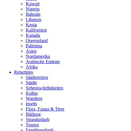
Kuwait
Nigeria
Bahrain
Libanon
Kenia
Kalifornien
Kanada
Queensland
Palästina
Asien
Nordamerika
Arabische Emirate
Afrika
Reisetipps
Städtereisen
Städte
Sehenswürdigkeiten
Kultur
Wandern
Inseln
Flora, Fauna & Tiere
Bildung
Strandurlaub
Touren
Familienurlaub