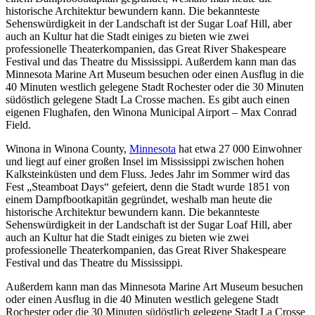
historische Architektur bewundern kann. Die bekannteste
Sehenswürdigkeit in der Landschaft ist der Sugar Loaf Hill, aber
auch an Kultur hat die Stadt einiges zu bieten wie zwei
professionelle Theaterkompanien, das Great River Shakespeare
Festival und das Theatre du Mississippi. Außerdem kann man das
Minnesota Marine Art Museum besuchen oder einen Ausflug in die
40 Minuten westlich gelegene Stadt Rochester oder die 30 Minuten
südöstlich gelegene Stadt La Crosse machen. Es gibt auch einen
eigenen Flughafen, den Winona Municipal Airport – Max Conrad
Field.
Winona in Winona County,
Minnesota
hat etwa 27 000 Einwohner
und liegt auf einer großen Insel im Mississippi zwischen hohen
Kalksteinküsten und dem Fluss. Jedes Jahr im Sommer wird das
Fest „Steamboat Days“ gefeiert, denn die Stadt wurde 1851 von
einem Dampfbootkapitän gegründet, weshalb man heute die
historische Architektur bewundern kann. Die bekannteste
Sehenswürdigkeit in der Landschaft ist der Sugar Loaf Hill, aber
auch an Kultur hat die Stadt einiges zu bieten wie zwei
professionelle Theaterkompanien, das Great River Shakespeare
Festival und das Theatre du Mississippi.
Außerdem kann man das Minnesota Marine Art Museum besuchen
oder einen Ausflug in die 40 Minuten westlich gelegene Stadt
Rochester oder die 30 Minuten südöstlich gelegene Stadt La Crosse