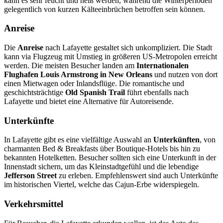
kann es sehr feucht und heiß werden, während die Winterperioden
gelegentlich von kurzen Kälteeinbrüchen betroffen sein können.
Anreise
Die
Anreise
nach Lafayette gestaltet sich unkompliziert. Die Stadt
kann via Flugzeug mit Umstieg in größeren US-Metropolen erreicht
werden. Die meisten Besucher landen am
Internationalen
Flughafen Louis Armstrong in New Orleans
und nutzen von dort
einen Mietwagen oder Inlandsflüge. Die romantische und
geschichtsträchtige
Old Spanish Trail
führt ebenfalls nach
Lafayette und bietet eine Alternative für Autoreisende.
Unterkünfte
In Lafayette gibt es eine vielfältige Auswahl an
Unterkünften
, von
charmanten Bed & Breakfasts über Boutique-Hotels bis hin zu
bekannten Hotelketten. Besucher sollten sich eine Unterkunft in der
Innenstadt sichern, um das Kleinstadtgefühl und die lebendige
Jefferson Street
zu erleben. Empfehlenswert sind auch Unterkünfte
im historischen Viertel, welche das Cajun-Erbe widerspiegeln.
Verkehrsmittel