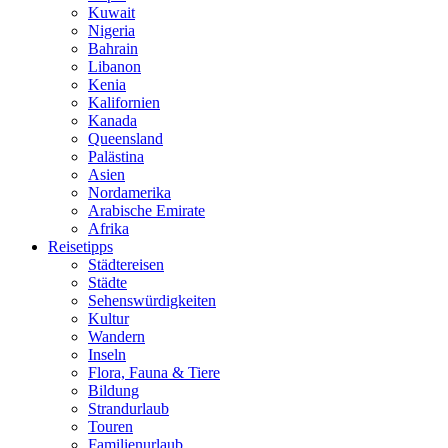
Kuwait
Nigeria
Bahrain
Libanon
Kenia
Kalifornien
Kanada
Queensland
Palästina
Asien
Nordamerika
Arabische Emirate
Afrika
Reisetipps
Städtereisen
Städte
Sehenswürdigkeiten
Kultur
Wandern
Inseln
Flora, Fauna & Tiere
Bildung
Strandurlaub
Touren
Familienurlaub