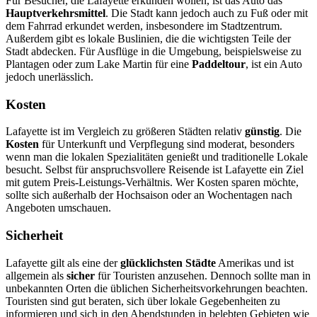
Für Besucher, die Lafayette erkunden wollen, ist das Auto das
Hauptverkehrsmittel
. Die Stadt kann jedoch auch zu Fuß oder mit
dem Fahrrad erkundet werden, insbesondere im Stadtzentrum.
Außerdem gibt es lokale Buslinien, die die wichtigsten Teile der
Stadt abdecken. Für Ausflüge in die Umgebung, beispielsweise zu
Plantagen oder zum Lake Martin für eine
Paddeltour
, ist ein Auto
jedoch unerlässlich.
Kosten
Lafayette ist im Vergleich zu größeren Städten relativ
günstig
. Die
Kosten
für Unterkunft und Verpflegung sind moderat, besonders
wenn man die lokalen Spezialitäten genießt und traditionelle Lokale
besucht. Selbst für anspruchsvollere Reisende ist Lafayette ein Ziel
mit gutem Preis-Leistungs-Verhältnis. Wer Kosten sparen möchte,
sollte sich außerhalb der Hochsaison oder an Wochentagen nach
Angeboten umschauen.
Sicherheit
Lafayette gilt als eine der
glücklichsten Städte
Amerikas und ist
allgemein als
sicher
für Touristen anzusehen. Dennoch sollte man in
unbekannten Orten die üblichen Sicherheitsvorkehrungen beachten.
Touristen sind gut beraten, sich über lokale Gegebenheiten zu
informieren und sich in den Abendstunden in belebten Gebieten wie