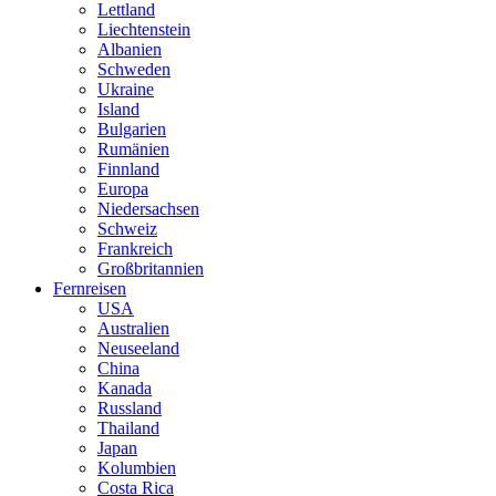
Lettland
Liechtenstein
Albanien
Schweden
Ukraine
Island
Bulgarien
Rumänien
Finnland
Europa
Niedersachsen
Schweiz
Frankreich
Großbritannien
Fernreisen
USA
Australien
Neuseeland
China
Kanada
Russland
Thailand
Japan
Kolumbien
Costa Rica