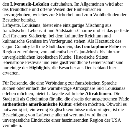
den
Livemusik-Lokalen
aufzuhalten. Im Allgemeinen wird aber
das freundliche und offene Wesen der Einheimischen
hervorgehoben, welches zur Sicherheit und zum Wohlbefinden der
Besucher beiträgt.
Lafayette, Louisiana, bietet eine einzigartige Mischung aus
französischer Lebensart und Südstaaten-Charme und ist das perfekte
Ziel für einen Städtetrip, bei dem kultureller Reichtum und
kulinarische Genüsse im Vordergrund stehen. Als Herzstück des
Cajun Country lädt die Stadt dazu ein, das
frankophone Erbe
der
Region zu erfahren, von authentischer Cajun-Musik bis hin zur
unvergleichlichen kreolischen Küche. Historische Stätten,
lebensfrohe Festivals und eine gastfreundliche Gemeinschaft sind
nur einige der
Highlights
, die Besucher aus Deutschland hier
erwarten.
Für Reisende, die eine Verbindung zur französischen Sprache
suchen oder einfach die warmherzige Atmosphäre Süd-Louisianas
erleben möchten, bietet Lafayette zahlreiche
Attraktionen
. Die
Stadt gilt als Geheimtipp für alle, die abseits der ausgetretenen Pfade
authentische amerikanische Kultur
erleben möchten. Obwohl es
notwendig ist, ein wenig Englischkenntnisse mitzubringen, ist die
Besichtigung von Lafayette allemal wert und wird ihnen
unvergessliche Eindrücke einer faszinierenden Region der USA
vermitteln.