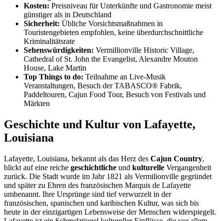
Kosten:
Preisniveau für Unterkünfte und Gastronomie meist
günstiger als in Deutschland
Sicherheit:
Übliche Vorsichtsmaßnahmen in
Touristengebieten empfohlen, keine überdurchschnittliche
Kriminalitätsrate
Sehenswürdigkeiten:
Vermillionville Historic Village,
Cathedral of St. John the Evangelist, Alexandre Mouton
House, Lake Martin
Top Things to do:
Teilnahme an Live-Musik
Veranstaltungen, Besuch der TABASCO® Fabrik,
Paddeltouren, Cajun Food Tour, Besuch von Festivals und
Märkten
Geschichte und Kultur von Lafayette,
Louisiana
Lafayette, Louisiana, bekannt als das Herz des
Cajun Country
,
blickt auf eine reiche
geschichtliche
und
kulturelle
Vergangenheit
zurück. Die Stadt wurde im Jahr 1821 als Vermilionville gegründet
und später zu Ehren des französischen Marquis de Lafayette
umbenannt. Ihre Ursprünge sind tief verwurzelt in der
französischen, spanischen und karibischen Kultur, was sich bis
heute in der einzigartigen Lebensweise der Menschen widerspiegelt.
Lafayette ist ein Schmelztiegel kultureller Einflüsse, die vor allem