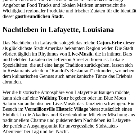
Angebot an Food Trucks und lokalen Märkten unterstreicht die
Wichtigkeit regionaler Produkte und frischer Zutaten für die Identität
dieser
gastfreundlichen Stadt
.
Nachtleben in Lafayette, Louisiana
Das Nachtleben in Lafayette spiegelt das reiche
Cajun-Erbe
dieser
als glücklichste Stadt Amerikas bekannten Region wider. Die Stadt
vibriert täglich im Rhythmus von
Live-Musik
, die in intimen Bars
und belebten Lokalen der Jefferson Street zu hören ist. Lokale
Spezialitäten, die auf eine lange Tradition zurückgehen, lassen sich
in Restaurants wie dem "Randol’s Restaurant" erkunden, wo neben
dem kulinarischen Genuss auch amerikanische Tänze das Erlebnis
abrunden.
Wer die historische Atmosphäre von Lafayette aufsaugen möchte,
kann sich auf eine
Walking Tour
begeben oder im Blue Moon
Saloon zur authentischen Live-Musik das Tanzbein schwingen. Ein
Besuch im
Vermillionville Historic Village
bietet zusätzlich einen
Einblick in die Akadier- und Kreolenkultur. Mit einer Mischung aus
traditionellem Charme und pulsierendem Nachtleben ist Lafayette
der perfekte Ausgangspunkt für unvergessliche Südstaaten-
Abenteuer bei Tag und bei Nacht.