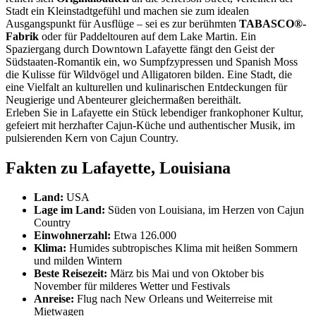
Stadt ein Kleinstadtgefühl und machen sie zum idealen
Ausgangspunkt für Ausflüge – sei es zur berühmten
TABASCO®-
Fabrik
oder für Paddeltouren auf dem Lake Martin. Ein
Spaziergang durch Downtown Lafayette fängt den Geist der
Südstaaten-Romantik ein, wo Sumpfzypressen und Spanish Moss
die Kulisse für Wildvögel und Alligatoren bilden. Eine Stadt, die
eine Vielfalt an kulturellen und kulinarischen Entdeckungen für
Neugierige und Abenteurer gleichermaßen bereithält.
Erleben Sie in Lafayette ein Stück lebendiger frankophoner Kultur,
gefeiert mit herzhafter Cajun-Küche und authentischer Musik, im
pulsierenden Kern von Cajun Country.
Fakten zu Lafayette, Louisiana
Land:
USA
Lage im Land:
Süden von Louisiana, im Herzen von Cajun
Country
Einwohnerzahl:
Etwa 126.000
Klima:
Humides subtropisches Klima mit heißen Sommern
und milden Wintern
Beste Reisezeit:
März bis Mai und von Oktober bis
November für milderes Wetter und Festivals
Anreise:
Flug nach New Orleans und Weiterreise mit
Mietwagen