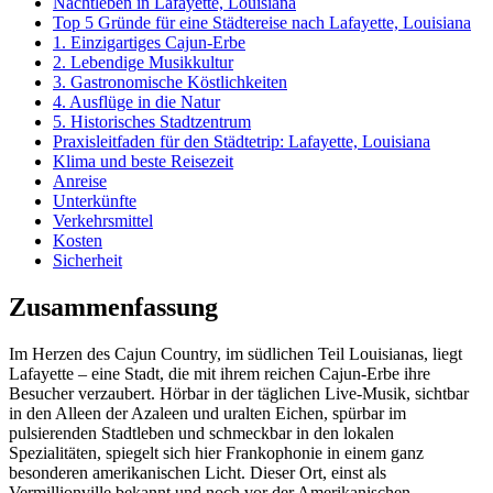
Nachtleben in Lafayette, Louisiana
Top 5 Gründe für eine Städtereise nach Lafayette, Louisiana
1. Einzigartiges Cajun-Erbe
2. Lebendige Musikkultur
3. Gastronomische Köstlichkeiten
4. Ausflüge in die Natur
5. Historisches Stadtzentrum
Praxisleitfaden für den Städtetrip: Lafayette, Louisiana
Klima und beste Reisezeit
Anreise
Unterkünfte
Verkehrsmittel
Kosten
Sicherheit
Zusammenfassung
Im Herzen des Cajun Country, im südlichen Teil Louisianas, liegt
Lafayette – eine Stadt, die mit ihrem reichen Cajun-Erbe ihre
Besucher verzaubert. Hörbar in der täglichen Live-Musik, sichtbar
in den Alleen der Azaleen und uralten Eichen, spürbar im
pulsierenden Stadtleben und schmeckbar in den lokalen
Spezialitäten, spiegelt sich hier Frankophonie in einem ganz
besonderen amerikanischen Licht. Dieser Ort, einst als
Vermillionville bekannt und noch vor der Amerikanischen