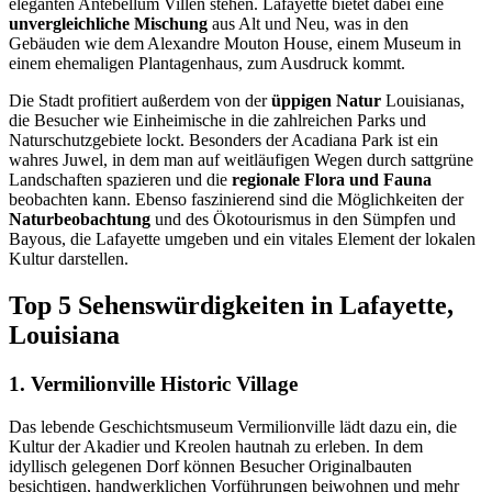
eleganten Antebellum Villen stehen. Lafayette bietet dabei eine
unvergleichliche Mischung
aus Alt und Neu, was in den
Gebäuden wie dem Alexandre Mouton House, einem Museum in
einem ehemaligen Plantagenhaus, zum Ausdruck kommt.
Die Stadt profitiert außerdem von der
üppigen Natur
Louisianas,
die Besucher wie Einheimische in die zahlreichen Parks und
Naturschutzgebiete lockt. Besonders der Acadiana Park ist ein
wahres Juwel, in dem man auf weitläufigen Wegen durch sattgrüne
Landschaften spazieren und die
regionale Flora und Fauna
beobachten kann. Ebenso faszinierend sind die Möglichkeiten der
Naturbeobachtung
und des Ökotourismus in den Sümpfen und
Bayous, die Lafayette umgeben und ein vitales Element der lokalen
Kultur darstellen.
Top 5 Sehenswürdigkeiten in Lafayette,
Louisiana
1. Vermilionville Historic Village
Das lebende Geschichtsmuseum Vermilionville lädt dazu ein, die
Kultur der Akadier und Kreolen hautnah zu erleben. In dem
idyllisch gelegenen Dorf können Besucher Originalbauten
besichtigen, handwerklichen Vorführungen beiwohnen und mehr