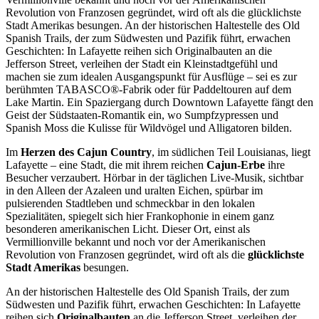
Revolution von Franzosen gegründet, wird oft als die glücklichste
Stadt Amerikas besungen. An der historischen Haltestelle des Old
Spanish Trails, der zum Südwesten und Pazifik führt, erwachen
Geschichten: In Lafayette reihen sich Originalbauten an die
Jefferson Street, verleihen der Stadt ein Kleinstadtgefühl und
machen sie zum idealen Ausgangspunkt für Ausflüge – sei es zur
berühmten TABASCO®-Fabrik oder für Paddeltouren auf dem
Lake Martin. Ein Spaziergang durch Downtown Lafayette fängt den
Geist der Südstaaten-Romantik ein, wo Sumpfzypressen und
Spanish Moss die Kulisse für Wildvögel und Alligatoren bilden.
Im
Herzen des Cajun Country
, im südlichen Teil Louisianas, liegt
Lafayette – eine Stadt, die mit ihrem reichen
Cajun-Erbe
ihre
Besucher verzaubert. Hörbar in der täglichen Live-Musik, sichtbar
in den Alleen der Azaleen und uralten Eichen, spürbar im
pulsierenden Stadtleben und schmeckbar in den lokalen
Spezialitäten, spiegelt sich hier Frankophonie in einem ganz
besonderen amerikanischen Licht. Dieser Ort, einst als
Vermillionville bekannt und noch vor der Amerikanischen
Revolution von Franzosen gegründet, wird oft als die
glücklichste
Stadt Amerikas
besungen.
An der historischen Haltestelle des Old Spanish Trails, der zum
Südwesten und Pazifik führt, erwachen Geschichten: In Lafayette
reihen sich
Originalbauten
an die Jefferson Street, verleihen der