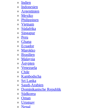
Indien
Indonesien
Argentinien
Mexiko
Philippinen
Vietnam
Südafrika
Singapur
Peru
Ghana
Ecuador
Marokko
Brasilien
Malaysia
Ägypten
Venezuela
Chile
Kambodscha
Sri Lanka
Saudi-Arabien
Dominikanische Republik
Südkorea
Oman
Uruguay
Nepal