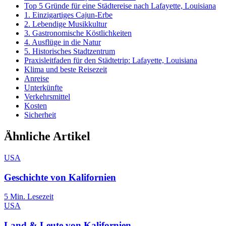
Top 5 Gründe für eine Städtereise nach Lafayette, Louisiana
1. Einzigartiges Cajun-Erbe
2. Lebendige Musikkultur
3. Gastronomische Köstlichkeiten
4. Ausflüge in die Natur
5. Historisches Stadtzentrum
Praxisleitfaden für den Städtetrip: Lafayette, Louisiana
Klima und beste Reisezeit
Anreise
Unterkünfte
Verkehrsmittel
Kosten
Sicherheit
Ähnliche Artikel
USA
Geschichte von Kalifornien
5
Min. Lesezeit
USA
Land & Leute von Kalifornien