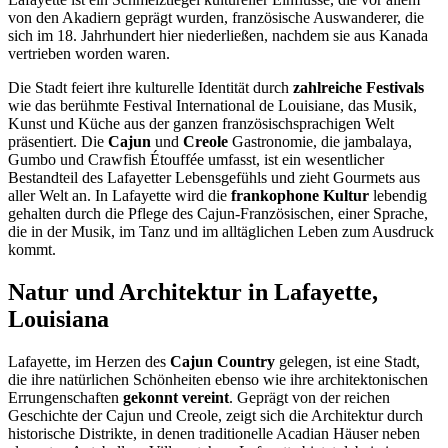
von den Akadiern geprägt wurden, französische Auswanderer, die
sich im 18. Jahrhundert hier niederließen, nachdem sie aus Kanada
vertrieben worden waren.
Die Stadt feiert ihre kulturelle Identität durch
zahlreiche Festivals
wie das berühmte Festival International de Louisiane, das Musik,
Kunst und Küche aus der ganzen französischsprachigen Welt
präsentiert. Die
Cajun
und
Creole
Gastronomie, die jambalaya,
Gumbo und Crawfish Étouffée umfasst, ist ein wesentlicher
Bestandteil des Lafayetter Lebensgefühls und zieht Gourmets aus
aller Welt an. In Lafayette wird die
frankophone Kultur
lebendig
gehalten durch die Pflege des Cajun-Französischen, einer Sprache,
die in der Musik, im Tanz und im alltäglichen Leben zum Ausdruck
kommt.
Natur und Architektur in Lafayette,
Louisiana
Lafayette, im Herzen des
Cajun Country
gelegen, ist eine Stadt,
die ihre natürlichen Schönheiten ebenso wie ihre architektonischen
Errungenschaften
gekonnt vereint
. Geprägt von der reichen
Geschichte der Cajun und Creole, zeigt sich die Architektur durch
historische Distrikte, in denen traditionelle Acadian Häuser neben