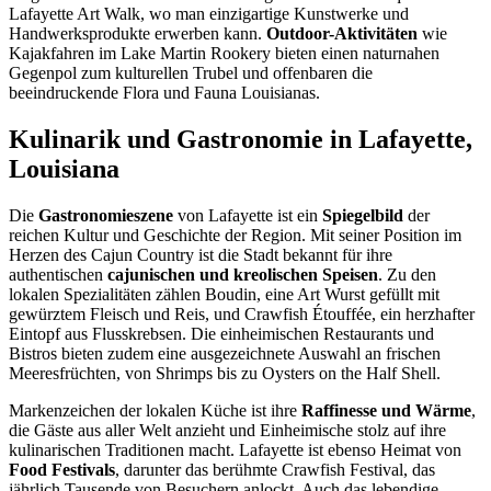
Lafayette Art Walk, wo man einzigartige Kunstwerke und
Handwerksprodukte erwerben kann.
Outdoor-Aktivitäten
wie
Kajakfahren im Lake Martin Rookery bieten einen naturnahen
Gegenpol zum kulturellen Trubel und offenbaren die
beeindruckende Flora und Fauna Louisianas.
Kulinarik und Gastronomie in Lafayette,
Louisiana
Die
Gastronomieszene
von Lafayette ist ein
Spiegelbild
der
reichen Kultur und Geschichte der Region. Mit seiner Position im
Herzen des Cajun Country ist die Stadt bekannt für ihre
authentischen
cajunischen und kreolischen Speisen
. Zu den
lokalen Spezialitäten zählen Boudin, eine Art Wurst gefüllt mit
gewürztem Fleisch und Reis, und Crawfish Étouffée, ein herzhafter
Eintopf aus Flusskrebsen. Die einheimischen Restaurants und
Bistros bieten zudem eine ausgezeichnete Auswahl an frischen
Meeresfrüchten, von Shrimps bis zu Oysters on the Half Shell.
Markenzeichen der lokalen Küche ist ihre
Raffinesse und Wärme
,
die Gäste aus aller Welt anzieht und Einheimische stolz auf ihre
kulinarischen Traditionen macht. Lafayette ist ebenso Heimat von
Food Festivals
, darunter das berühmte Crawfish Festival, das
jährlich Tausende von Besuchern anlockt. Auch das lebendige