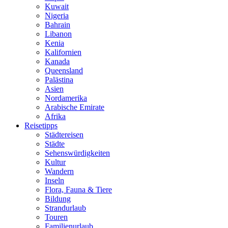
Kuwait
Nigeria
Bahrain
Libanon
Kenia
Kalifornien
Kanada
Queensland
Palästina
Asien
Nordamerika
Arabische Emirate
Afrika
Reisetipps
Städtereisen
Städte
Sehenswürdigkeiten
Kultur
Wandern
Inseln
Flora, Fauna & Tiere
Bildung
Strandurlaub
Touren
Familienurlaub