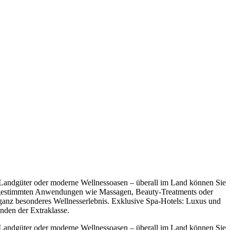
 Landgüter oder moderne Wellnessoasen – überall im Land können Sie
l abgestimmten Anwendungen wie Massagen, Beauty-Treatments oder
 ganz besonderes Wellnesserlebnis. Exklusive Spa-Hotels: Luxus und
nden der Extraklasse.
 Landgüter oder moderne Wellnessoasen – überall im Land können Sie