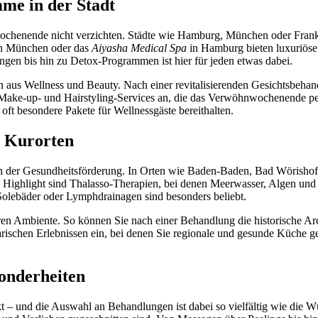
e in der Stadt
henende nicht verzichten. Städte wie Hamburg, München oder Frankfur
n München oder das
Aiyasha Medical Spa
in Hamburg bieten luxuriöse
gen bis hin zu Detox-Programmen ist hier für jeden etwas dabei.
 aus Wellness und Beauty. Nach einer revitalisierenden Gesichtsbehan
en Make-up- und Hairstyling-Services an, die das Verwöhnwochenende pe
oft besondere Pakete für Wellnessgäste bereithalten.
n Kurorten
on in der Gesundheitsförderung. In Orten wie Baden-Baden, Bad Wörish
Highlight sind Thalasso-Therapien, bei denen Meerwasser, Algen und
olebäder oder Lymphdrainagen sind besonders beliebt.
en Ambiente. So können Sie nach einer Behandlung die historische Arc
arischen Erlebnissen ein, bei denen Sie regionale und gesunde Küche 
onderheiten
– und die Auswahl an Behandlungen ist dabei so vielfältig wie die W