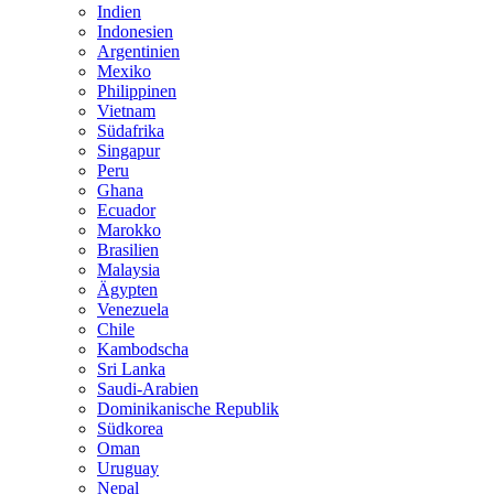
Indien
Indonesien
Argentinien
Mexiko
Philippinen
Vietnam
Südafrika
Singapur
Peru
Ghana
Ecuador
Marokko
Brasilien
Malaysia
Ägypten
Venezuela
Chile
Kambodscha
Sri Lanka
Saudi-Arabien
Dominikanische Republik
Südkorea
Oman
Uruguay
Nepal