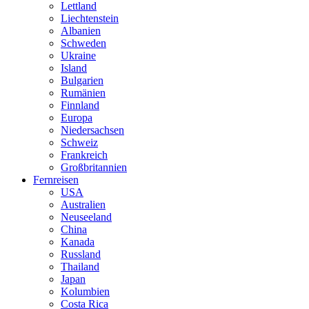
Lettland
Liechtenstein
Albanien
Schweden
Ukraine
Island
Bulgarien
Rumänien
Finnland
Europa
Niedersachsen
Schweiz
Frankreich
Großbritannien
Fernreisen
USA
Australien
Neuseeland
China
Kanada
Russland
Thailand
Japan
Kolumbien
Costa Rica