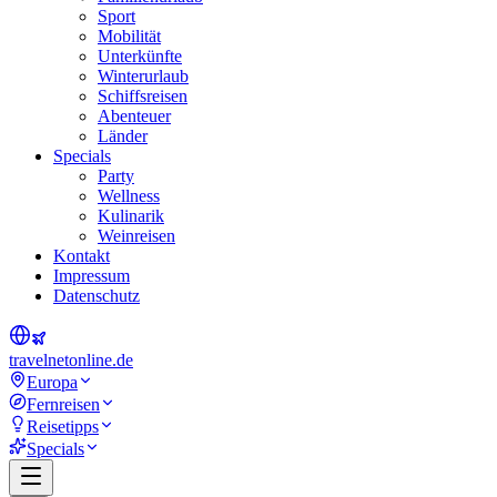
Sport
Mobilität
Unterkünfte
Winterurlaub
Schiffsreisen
Abenteuer
Länder
Specials
Party
Wellness
Kulinarik
Weinreisen
Kontakt
Impressum
Datenschutz
travel
net
online.de
Europa
Fernreisen
Reisetipps
Specials