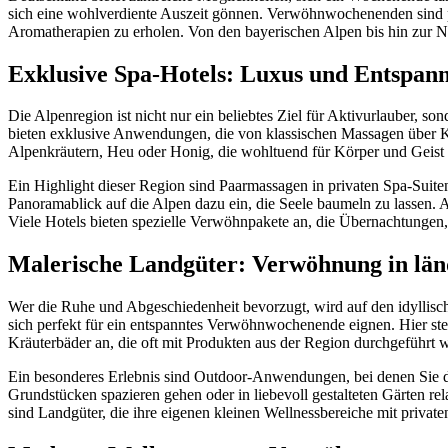
sich eine wohlverdiente Auszeit gönnen. Verwöhnwochenenden sind p
Aromatherapien zu erholen. Von den bayerischen Alpen bis hin zur No
Exklusive Spa-Hotels: Luxus und Entspann
Die Alpenregion ist nicht nur ein beliebtes Ziel für Aktivurlauber,
bieten exklusive Anwendungen, die von klassischen Massagen über K
Alpenkräutern, Heu oder Honig, die wohltuend für Körper und Geist
Ein Highlight dieser Region sind Paarmassagen in privaten Spa-Sui
Panoramablick auf die Alpen dazu ein, die Seele baumeln zu lassen. Ab
Viele Hotels bieten spezielle Verwöhnpakete an, die Übernachtunge
Malerische Landgüter: Verwöhnung in länd
Wer die Ruhe und Abgeschiedenheit bevorzugt, wird auf den idyllisc
sich perfekt für ein entspanntes Verwöhnwochenende eignen. Hier s
Kräuterbäder an, die oft mit Produkten aus der Region durchgeführt 
Ein besonderes Erlebnis sind Outdoor-Anwendungen, bei denen Sie d
Grundstücken spazieren gehen oder in liebevoll gestalteten Gärten r
sind Landgüter, die ihre eigenen kleinen Wellnessbereiche mit privat