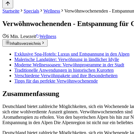
Startseite
Specials
Wellness
Verwöhnwochenenden - Entspannung 
Verwöhnwochenenden - Entspannung für Ge
6
Min. Lesezeit
Wellness
Inhaltsverzeichnis
Exklusive Spa-Hotels: Luxus und Entspannung in den Alpen
Malerische Landgüter: Verwöhnung in ländlicher Idylle
Moderne Wellnessoasen: Verwöhnprogramme in der Stadt
Traditionelle Anwendungen in historischen Kurorten
Verschiedene Verwöhnpakete und ihre Besonderheiten
Tipps für das perfekte Verwöhnwochenende
Zusammenfassung
Deutschland bietet zahlreiche Möglichkeiten, sich ein Wochenende 
sich eine wohlverdiente Auszeit gönnen. Verwöhnwochenenden sind p
Aromatherapien zu erholen. Von den bayerischen Alpen bis hin zur No
Entspannung in den Alpen Die Alpenregion ist nicht nur ein beliebte
Deutschland bietet zahlreiche Möglichkeiten, sich ein Wochenende 