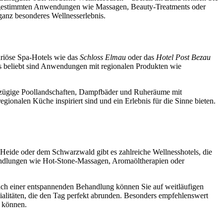
l abgestimmten Anwendungen wie Massagen, Beauty-Treatments oder
ganz besonderes Wellnesserlebnis.
uriöse Spa-Hotels wie das
Schloss Elmau
oder das
Hotel Post Bezau
s beliebt sind Anwendungen mit regionalen Produkten wie
oßzügige Poollandschaften, Dampfbäder und Ruheräume mit
gionalen Küche inspiriert sind und ein Erlebnis für die Sinne bieten.
Heide oder dem Schwarzwald gibt es zahlreiche Wellnesshotels, die
handlungen wie Hot-Stone-Massagen, Aromaöltherapien oder
ach einer entspannenden Behandlung können Sie auf weitläufigen
ialitäten, die den Tag perfekt abrunden. Besonders empfehlenswert
n können.