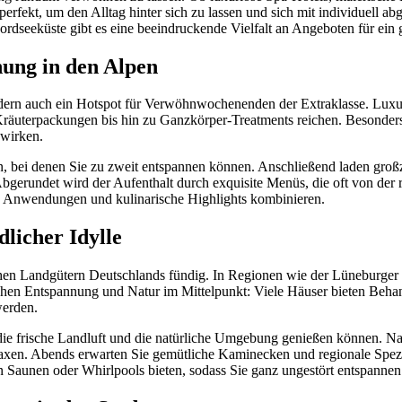
erfekt, um den Alltag hinter sich zu lassen und sich mit individuel
rdseeküste gibt es eine beeindruckende Vielfalt an Angeboten für ein 
ung in den Alpen
 sondern auch ein Hotspot für Verwöhnwochenenden der Extraklasse. Lux
räuterpackungen bis hin zu Ganzkörper-Treatments reichen. Besonder
 wirken.
ten, bei denen Sie zu zweit entspannen können. Anschließend laden gr
gerundet wird der Aufenthalt durch exquisite Menüs, die oft von der re
n, Anwendungen und kulinarische Highlights kombinieren.
licher Idylle
hen Landgütern Deutschlands fündig. In Regionen wie der Lüneburger 
tehen Entspannung und Natur im Mittelpunkt: Viele Häuser bieten Be
werden.
ie frische Landluft und die natürliche Umgebung genießen können. N
elaxen. Abends erwarten Sie gemütliche Kaminecken und regionale Spez
en Saunen oder Whirlpools bieten, sodass Sie ganz ungestört entspanne