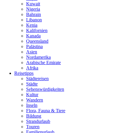
Kuwait
Nigeria
Bahrain
Libanon
Kenia
Kalifornien
Kanada
Queensland
Palästina
Asien
Nordamerika
Arabische Emirate
Afrika
Reisetipps
Städtereisen
Städte
Sehenswürdigkeiten
Kultur
Wandern
Inseln
Flora, Fauna & Tiere
Bildung
Strandurlaub
Touren
Familienurlaub