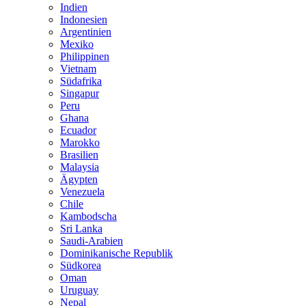
Indien
Indonesien
Argentinien
Mexiko
Philippinen
Vietnam
Südafrika
Singapur
Peru
Ghana
Ecuador
Marokko
Brasilien
Malaysia
Ägypten
Venezuela
Chile
Kambodscha
Sri Lanka
Saudi-Arabien
Dominikanische Republik
Südkorea
Oman
Uruguay
Nepal