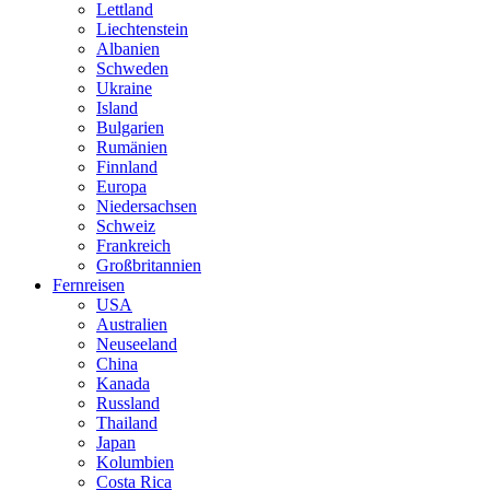
Lettland
Liechtenstein
Albanien
Schweden
Ukraine
Island
Bulgarien
Rumänien
Finnland
Europa
Niedersachsen
Schweiz
Frankreich
Großbritannien
Fernreisen
USA
Australien
Neuseeland
China
Kanada
Russland
Thailand
Japan
Kolumbien
Costa Rica