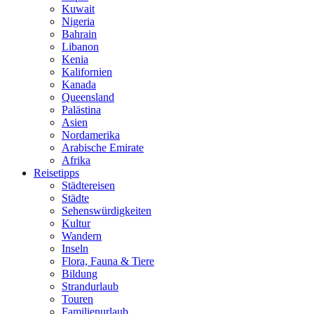
Kuwait
Nigeria
Bahrain
Libanon
Kenia
Kalifornien
Kanada
Queensland
Palästina
Asien
Nordamerika
Arabische Emirate
Afrika
Reisetipps
Städtereisen
Städte
Sehenswürdigkeiten
Kultur
Wandern
Inseln
Flora, Fauna & Tiere
Bildung
Strandurlaub
Touren
Familienurlaub