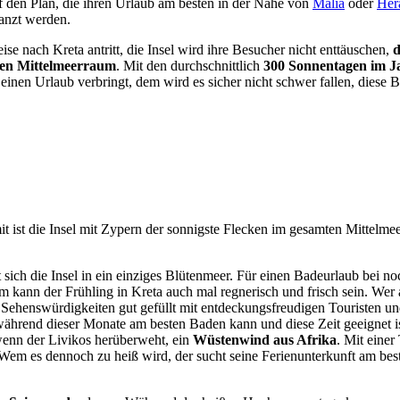
 den Plan, die ihren Urlaub am besten in der Nähe von
Malia
oder
Her
anzt werden.
nach Kreta antritt, die Insel wird ihre Besucher nicht enttäuschen,
d
mten Mittelmeerraum
. Mit den durchschnittlich
300 Sonnentagen im J
nen Urlaub verbringt, dem wird es sicher nicht schwer fallen, diese Be
it ist die Insel mit Zypern der sonnigste Flecken im gesamten Mittelm
ich die Insel in ein einziges Blütenmeer. Für einen Badeurlaub bei no
m kann der Frühling in Kreta auch mal regnerisch und frisch sein. Wer 
und Sehenswürdigkeiten gut gefüllt mit entdeckungsfreudigen Touriste
 während dieser Monate am besten Baden kann und diese Zeit geeignet
wenn der Livikos herüberweht, ein
Wüstenwind aus Afrika
. Mit eine
 Wem es dennoch zu heiß wird, der sucht seine Ferienunterkunft am bes