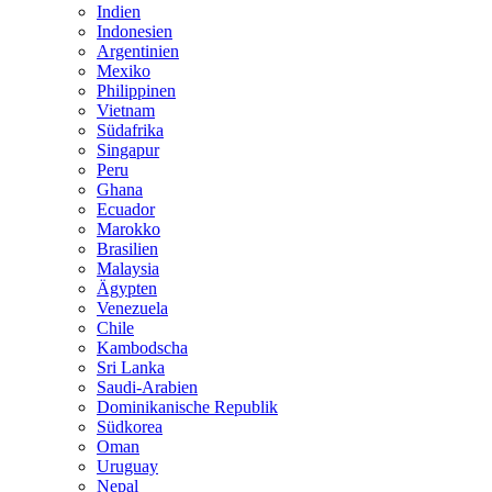
Indien
Indonesien
Argentinien
Mexiko
Philippinen
Vietnam
Südafrika
Singapur
Peru
Ghana
Ecuador
Marokko
Brasilien
Malaysia
Ägypten
Venezuela
Chile
Kambodscha
Sri Lanka
Saudi-Arabien
Dominikanische Republik
Südkorea
Oman
Uruguay
Nepal