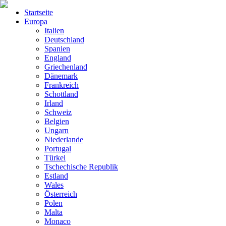
Startseite
Europa
Italien
Deutschland
Spanien
England
Griechenland
Dänemark
Frankreich
Schottland
Irland
Schweiz
Belgien
Ungarn
Niederlande
Portugal
Türkei
Tschechische Republik
Estland
Wales
Österreich
Polen
Malta
Monaco