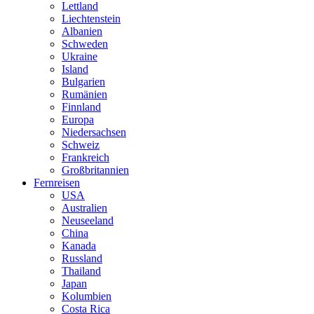
Lettland
Liechtenstein
Albanien
Schweden
Ukraine
Island
Bulgarien
Rumänien
Finnland
Europa
Niedersachsen
Schweiz
Frankreich
Großbritannien
Fernreisen
USA
Australien
Neuseeland
China
Kanada
Russland
Thailand
Japan
Kolumbien
Costa Rica