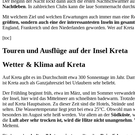
Der Beginn der Nacht lockt dann auch die ersten Nachtschwärmer auf
Nachtleben
. In zahlreichen Clubs kann die laue Sommernacht durcht
Mit welchem Ziel und welchen Erwartungen auch immer man eine Reise 
größten, sondern auch eine der interessantesten Inseln im gesa
England, Frankreich und den Niederlanden geworden. Wer auf Kreta ei
[toc]
Touren und Ausflüge auf der Insel Kreta
Wetter & Klima auf Kreta
Auf Kreta gibt es im Durchschnitt etwa 300 Sonnentage im Jahr. Dam
ist Kreta auch als Ganzjahresziel bei Urlaubern sehr beliebt.
Der Frühling beginnt früh, etwa im März, und im Sommer verwandelt s
der Insel, hier wird das Mittelmeer am schnellsten badewarm. Trotzde
ist auf Kreta Hauptsaison. Zu dieser Zeit sind die Hotels, Strände 
selten. Die Wassertemperatur liegt jetzt bei etwa 25°C. Obwohl man
besonders im August sehr heiß werden. Vor allem an der
Südküste
, 
die
Luft aber sehr trocken ist, wird die Hitze nicht unangenehm
.
Meltemi.