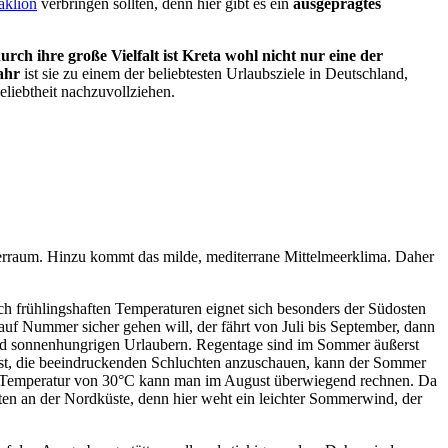
aklion
verbringen sollten, denn hier gibt es ein
ausgeprägtes
urch ihre große Vielfalt ist Kreta wohl nicht nur eine der
ahr
ist sie zu einem der beliebtesten Urlaubsziele in Deutschland,
liebtheit nachzuvollziehen.
eerraum. Hinzu kommt das milde, mediterrane Mittelmeerklima. Daher
ch frühlingshaften Temperaturen eignet sich besonders der Südosten
auf Nummer sicher gehen will, der fährt von Juli bis September, dann
n und sonnenhungrigen Urlaubern. Regentage sind im Sommer äußerst
 ist, die beeindruckenden Schluchten anzuschauen, kann der Sommer
r Temperatur von 30°C kann man im August überwiegend rechnen. Da
ten an der Nordküste, denn hier weht ein leichter Sommerwind, der