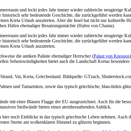
lmeerraum und lockt jedes Jahr immer wieder zahlreiche neugierige Kul
re historisch sehr bedeutende Geschichte, die zurückgeführt werden kann
nen Kreta Urlaub anzutreten. Aber die Insel hat nicht nur kulturelle Hi
schen Häfen ehemaliger Besatzungsmächte (Hafen von Chania).
lmeerraum und lockt jedes Jahr immer wieder zahlreiche neugierige Kul
re historisch sehr bedeutende Geschichte, die zurückgeführt werden kann
einen Kreta Urlaub anzutreten.
ielsweise die antiken Paläste ehemaliger Herrscher (
Palast von Knossos
urellen Sehenswürdigkeiten bietet auch die Landschaft Kretas besondere 
Strand, Vai, Kreta, Griechenland. Bildquelle: GTzach, Shutterstock.c
Palmen und Tamarisken, sowie das typisch griechische, blau-türkis glit
Strände mit einer Blauen Flagge der EU ausgezeichnet. Auch für die bes
massiven Steilwände bieten einen atemberaubenden Anblick.
ann hier noch Einblicke in das typisch griechische Leben nehmen. Auch d
ersten Sterne am wolkenklaren Himmel zu glitzern beginnen.