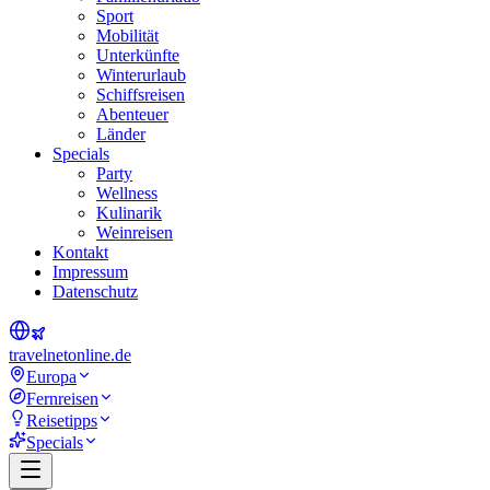
Sport
Mobilität
Unterkünfte
Winterurlaub
Schiffsreisen
Abenteuer
Länder
Specials
Party
Wellness
Kulinarik
Weinreisen
Kontakt
Impressum
Datenschutz
travel
net
online.de
Europa
Fernreisen
Reisetipps
Specials