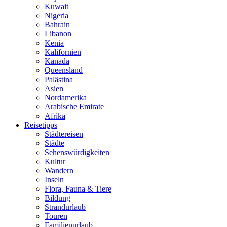
Kuwait
Nigeria
Bahrain
Libanon
Kenia
Kalifornien
Kanada
Queensland
Palästina
Asien
Nordamerika
Arabische Emirate
Afrika
Reisetipps
Städtereisen
Städte
Sehenswürdigkeiten
Kultur
Wandern
Inseln
Flora, Fauna & Tiere
Bildung
Strandurlaub
Touren
Familienurlaub