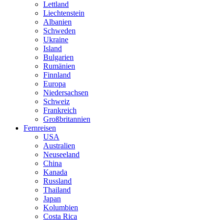
Lettland
Liechtenstein
Albanien
Schweden
Ukraine
Island
Bulgarien
Rumänien
Finnland
Europa
Niedersachsen
Schweiz
Frankreich
Großbritannien
Fernreisen
USA
Australien
Neuseeland
China
Kanada
Russland
Thailand
Japan
Kolumbien
Costa Rica