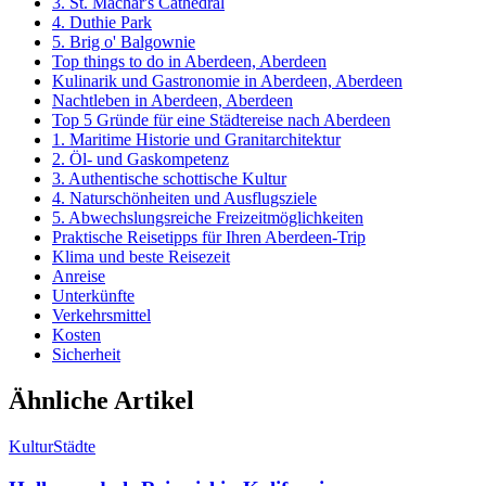
3. St. Machar's Cathedral
4. Duthie Park
5. Brig o' Balgownie
Top things to do in Aberdeen, Aberdeen
Kulinarik und Gastronomie in Aberdeen, Aberdeen
Nachtleben in Aberdeen, Aberdeen
Top 5 Gründe für eine Städtereise nach Aberdeen
1. Maritime Historie und Granitarchitektur
2. Öl- und Gaskompetenz
3. Authentische schottische Kultur
4. Naturschönheiten und Ausflugsziele
5. Abwechslungsreiche Freizeitmöglichkeiten
Praktische Reisetipps für Ihren Aberdeen-Trip
Klima und beste Reisezeit
Anreise
Unterkünfte
Verkehrsmittel
Kosten
Sicherheit
Ähnliche Artikel
Kultur
Städte