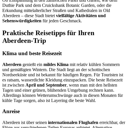
Ob Entspannung in den zahlreichen Parks und Gärten, wie dem
Duthie Park und dem Cruickshank Botanic Garden, oder die
Erkundung mittelalterlicher Straßen und Kathedralen in Old
Aberdeen – diese Stadt bietet
vielfältige Aktivitäten und
Sehenswürdigkeiten
für jeden Geschmack.
Praktische Reisetipps für Ihren
Aberdeen-Trip
Klima und beste Reisezeit
Aberdeen
genießt ein
mildes Klima
mit relativ kühlen Sommern
und gemäßigten Wintern. Die Stadt liegt an der schottischen
Nordseeküste und ist bekannt für häufigen Regen. Für Touristen ist
es ratsam, wasserdichte Kleidung einzupacken. Die beste Reisezeit
ist zwischen
April und September
, wenn man mit den hellsten
Tagen und einer grünen, blühenden Umgebung rechnen kann.
Allerdings können Wetterumschwünge auch in diesen Monaten für
kühle Tage sorgen, also ist Layering die beste Wahl.
Anreise
Aberdeen ist über seinen
internationalen Flughafen
erreichbar, der
Flüge aus verschiedenen Teilen Europas anbietet. Alternative