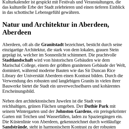
Kulturkalender ist gespickt mit Festivals und Veranstaltungen, die
das kulturelle Erbe der Stadt zelebrieren und einen tieferen Einblick
in das schottische Lebensgefühl gewähren.
Natur und Architektur in Aberdeen,
Aberdeen
Aberdeen, oft als die
Granitstadt
bezeichnet, besticht durch seine
einzigartige Architektur, die stark von dem lokalen, grauen Stein
geprägt ist, welcher im Sonnenlicht schimmert. Die prachtvolle
Stadtlandschaft
wird von historischen Gebäuden wie dem
Marischal College, einem der größten granitenen Gebäude der Welt,
dominiert, während moderne Bauten wie das Sir Duncan Rice
Library der Universität Aberdeen einen Kontrast bilden. Durch die
Verwendung des robusten und langlebigen Granits in vielen ihrer
Bauwerke bietet die Stadt ein unverwechselbares und kohärentes
Erscheinungsbild.
Neben den architektonischen Juwelen ist die Stadt von
reichhaltigen, grünen Flächen umgeben. Der
Duthie Park
mit
seinem Wintergarten und der
Johnston Gardens
, ein preisgekrönter
Garten mit Teichen und Wasserfällen, laden zu Spaziergängen ein.
Die Küstenlinie von Aberdeen, gekennzeichnet durch weitläufige
Sandstrände
, steht in harmonischem Kontrast zu der robusten