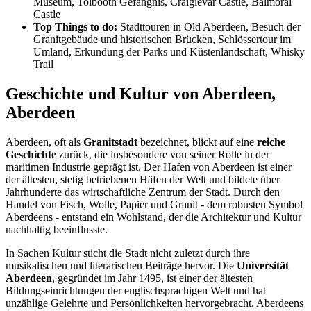
Museum, Tolbooth Gefängnis, Craigievar Castle, Balmoral
Castle
Top Things to do:
Stadttouren in Old Aberdeen, Besuch der
Granitgebäude und historischen Brücken, Schlössertour im
Umland, Erkundung der Parks und Küstenlandschaft, Whisky
Trail
Geschichte und Kultur von Aberdeen,
Aberdeen
Aberdeen, oft als
Granitstadt
bezeichnet, blickt auf eine
reiche
Geschichte
zurück, die insbesondere von seiner Rolle in der
maritimen Industrie geprägt ist. Der Hafen von Aberdeen ist einer
der ältesten, stetig betriebenen Häfen der Welt und bildete über
Jahrhunderte das wirtschaftliche Zentrum der Stadt. Durch den
Handel von Fisch, Wolle, Papier und Granit - dem robusten Symbol
Aberdeens - entstand ein Wohlstand, der die Architektur und Kultur
nachhaltig beeinflusste.
In Sachen Kultur sticht die Stadt nicht zuletzt durch ihre
musikalischen und literarischen Beiträge hervor. Die
Universität
Aberdeen
, gegründet im Jahr 1495, ist einer der ältesten
Bildungseinrichtungen der englischsprachigen Welt und hat
unzählige Gelehrte und Persönlichkeiten hervorgebracht. Aberdeens