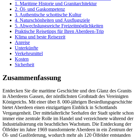
1. Maritime Historie und Granitarchitektur
2. Öl- und Gaskompetenz
3. Authentische schottische Kultur
4. Naturschönheiten und Ausflugsziele
5. Abwechslungsreiche Freizeitmöglichkeiten
Praktische Reisetipps für Ihren Aberdeen-Trip
Klima und beste Reisezeit
Anreise
Unterkünfte
Verkehrsmittel
Kosten
Sicherheit
Zusammenfassung
Entdecken Sie die maritime Geschichte und den Glanz des Granits
in Aberdeens Gassen, der nördlichsten Großstadt des Vereinigten
Königreichs. Mit einer über 8. 000-jährigen Besiedlungsgeschichte
bietet Aberdeen einen einzigartigen Einblick in Schottlands
Vergangenheit. Der mittelalterliche Seehafen der Stadt spielte schon
immer eine zentrale Rolle im Handel und verzeichnete während der
Industrialisierung ein beachtliches Wachstum. Die Entdeckung der
Ölfelder im Jahre 1969 transformierte Aberdeen in ein Zentrum der
Öl- und Gasförderung, wodurch mehr als 120 Ölfelder entstanden