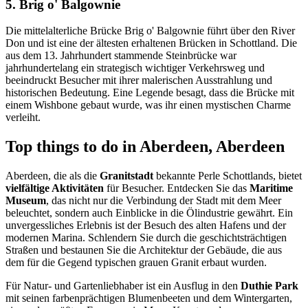
5. Brig o' Balgownie
Die mittelalterliche Brücke Brig o' Balgownie führt über den River
Don und ist eine der ältesten erhaltenen Brücken in Schottland. Die
aus dem 13. Jahrhundert stammende Steinbrücke war
jahrhundertelang ein strategisch wichtiger Verkehrsweg und
beeindruckt Besucher mit ihrer malerischen Ausstrahlung und
historischen Bedeutung. Eine Legende besagt, dass die Brücke mit
einem Wishbone gebaut wurde, was ihr einen mystischen Charme
verleiht.
Top things to do in Aberdeen, Aberdeen
Aberdeen, die als die
Granitstadt
bekannte Perle Schottlands, bietet
vielfältige Aktivitäten
für Besucher. Entdecken Sie das
Maritime
Museum
, das nicht nur die Verbindung der Stadt mit dem Meer
beleuchtet, sondern auch Einblicke in die Ölindustrie gewährt. Ein
unvergessliches Erlebnis ist der Besuch des alten Hafens und der
modernen Marina. Schlendern Sie durch die geschichtsträchtigen
Straßen und bestaunen Sie die Architektur der Gebäude, die aus
dem für die Gegend typischen grauen Granit erbaut wurden.
Für Natur- und Gartenliebhaber ist ein Ausflug in den
Duthie Park
mit seinen farbenprächtigen Blumenbeeten und dem Wintergarten,