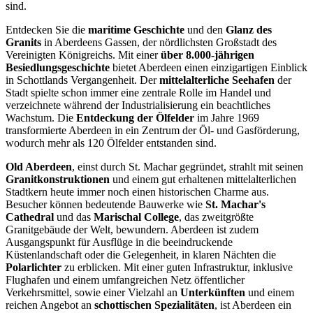
sind.
Entdecken Sie die
maritime Geschichte
und den
Glanz des
Granits
in Aberdeens Gassen, der nördlichsten Großstadt des
Vereinigten Königreichs. Mit einer
über 8.000-jährigen
Besiedlungsgeschichte
bietet Aberdeen einen einzigartigen Einblick
in Schottlands Vergangenheit. Der
mittelalterliche Seehafen
der
Stadt spielte schon immer eine zentrale Rolle im Handel und
verzeichnete während der Industrialisierung ein beachtliches
Wachstum. Die
Entdeckung der Ölfelder
im Jahre 1969
transformierte Aberdeen in ein Zentrum der Öl- und Gasförderung,
wodurch mehr als 120 Ölfelder entstanden sind.
Old Aberdeen
, einst durch St. Machar gegründet, strahlt mit seinen
Granitkonstruktionen
und einem gut erhaltenen mittelalterlichen
Stadtkern heute immer noch einen historischen Charme aus.
Besucher können bedeutende Bauwerke wie
St. Machar's
Cathedral
und das
Marischal College
, das zweitgrößte
Granitgebäude der Welt, bewundern. Aberdeen ist zudem
Ausgangspunkt für Ausflüge in die beeindruckende
Küstenlandschaft oder die Gelegenheit, in klaren Nächten die
Polarlichter
zu erblicken. Mit einer guten Infrastruktur, inklusive
Flughafen und einem umfangreichen Netz öffentlicher
Verkehrsmittel, sowie einer Vielzahl an
Unterkünften
und einem
reichen Angebot an
schottischen Spezialitäten
, ist Aberdeen ein