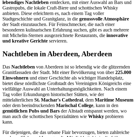
lebendiges Nachtleben
entdecken, mit einer Auswahl an Bars und
Gastropubs, die lokale Craft-Biere und schottischen Whisky
anbieten. Diese erleichtern es, nach einem Tag voller
Stadtgeschichte und Granitglanz, in die
genussvolle Atmosphäre
der Stadt einzutauchen. Für Feinschmecker, die nach einer
besonderen kulinarischen Erfahrung suchen, gibt es auch mehrere
mit Michelin-Sternen ausgezeichnete Restaurants, die
innovative
und kreative Gerichte
servieren.
Nachtleben in Aberdeen, Aberdeen
Das
Nachtleben
von Aberdeen ist so lebendig wie die glitzernden
Granitfassaden der Stadt. Mit einer Bevölkerung von über
225.000
Einwohnern
und einer Geschichte als wichtiger Handelsplatz,
bietet diese nördlichste Großstadt des Vereinigten Königreichs eine
vielfältige Auswahl an Unterhaltungsmöglichkeiten. Nach einem
Tag voller Erkundungen historischer Stätten, wie der
mittelalterlichen
St. Machar's Cathedral
, dem
Maritime Museum
oder dem beeindruckenden
Marischal College
, kann in den
gemütlichen Pubs und Bars
der Altstadt entspannt werden, wo
man auch die schottischen Spezialitäten wie
Whisky
probieren
kann.
Für diejenigen, die das urbane Flair bevorzugen, bieten zahlreiche