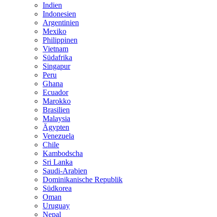
Indien
Indonesien
Argentinien
Mexiko
Philippinen
Vietnam
Südafrika
Singapur
Peru
Ghana
Ecuador
Marokko
Brasilien
Malaysia
Ägypten
Venezuela
Chile
Kambodscha
Sri Lanka
Saudi-Arabien
Dominikanische Republik
Südkorea
Oman
Uruguay
Nepal