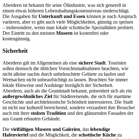
Aberdeen ist bekannt für seine Ölindustrie, was sich generell in
einem etwas höheren Lebenshaltungskostenniveau niederschlägt.
Die Ausgaben für
Unterkunft und Essen
können je nach Anspruch
variieren, aber es gibt auch viele Möglichkeiten, günstig zu speisen
– insbesondere, wenn man lokale schottische Spezialitäten probiert.
Der Eintritt zu den meisten
Museen
ist kostenfrei oder
kostengünstig.
Sicherheit
Aberdeen gilt im Allgemeinen als eine
sichere Stadt
. Touristen
sollen dennoch die üblichen Vorsichtsmaßnahmen beachten, wie
nicht alleine nachts durch unbeleuchtete Gebiete zu laufen und
Wertsachen nicht unbeaufsichtigt zu lassen. Beachten Sie immer
lokale Hinweise und Aushänge bezüglich der Sicherheit.
Aberdeen, auch als die Granitstadt bekannt, präsentiert sich als ein
außergewöhnliches Ziel
für Städtereisende, die sich für maritime
Geschichte und architektonische Schönheit interessieren. Die Stadt
ist nicht nur kulturell bereichernd, sondern verzaubert ihre Besucher
auch mit ihrer
stolzen Tradition
und den glänzenden Fassaden der
aus Granit erbauten Gebäude.
Die
vielfältigen Museen und Galerien
, das
lebendige
Hafenviertel
und die Möglichkeit, die
schottische Küche
zu