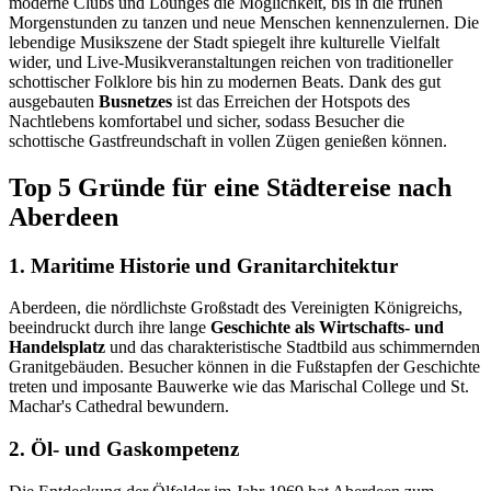
moderne Clubs und Lounges die Möglichkeit, bis in die frühen
Morgenstunden zu tanzen und neue Menschen kennenzulernen. Die
lebendige Musikszene der Stadt spiegelt ihre kulturelle Vielfalt
wider, und Live-Musikveranstaltungen reichen von traditioneller
schottischer Folklore bis hin zu modernen Beats. Dank des gut
ausgebauten
Busnetzes
ist das Erreichen der Hotspots des
Nachtlebens komfortabel und sicher, sodass Besucher die
schottische Gastfreundschaft in vollen Zügen genießen können.
Top 5 Gründe für eine Städtereise nach
Aberdeen
1. Maritime Historie und Granitarchitektur
Aberdeen, die nördlichste Großstadt des Vereinigten Königreichs,
beeindruckt durch ihre lange
Geschichte als Wirtschafts- und
Handelsplatz
und das charakteristische Stadtbild aus schimmernden
Granitgebäuden. Besucher können in die Fußstapfen der Geschichte
treten und imposante Bauwerke wie das Marischal College und St.
Machar's Cathedral bewundern.
2. Öl- und Gaskompetenz