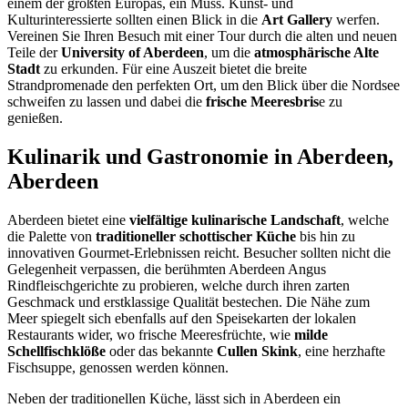
einem der größten Europas, ein Muss. Kunst- und
Kulturinteressierte sollten einen Blick in die
Art Gallery
werfen.
Vereinen Sie Ihren Besuch mit einer Tour durch die alten und neuen
Teile der
University of Aberdeen
, um die
atmosphärische Alte
Stadt
zu erkunden. Für eine Auszeit bietet die breite
Strandpromenade den perfekten Ort, um den Blick über die Nordsee
schweifen zu lassen und dabei die
frische Meeresbris
e zu
genießen.
Kulinarik und Gastronomie in Aberdeen,
Aberdeen
Aberdeen bietet eine
vielfältige kulinarische Landschaft
, welche
die Palette von
traditioneller schottischer Küche
bis hin zu
innovativen Gourmet-Erlebnissen reicht. Besucher sollten nicht die
Gelegenheit verpassen, die berühmten Aberdeen Angus
Rindfleischgerichte zu probieren, welche durch ihren zarten
Geschmack und erstklassige Qualität bestechen. Die Nähe zum
Meer spiegelt sich ebenfalls auf den Speisekarten der lokalen
Restaurants wider, wo frische Meeresfrüchte, wie
milde
Schellfischklöße
oder das bekannte
Cullen Skink
, eine herzhafte
Fischsuppe, genossen werden können.
Neben der traditionellen Küche, lässt sich in Aberdeen ein