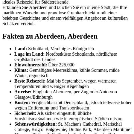
ideales Reiseziel für Städtereisende.
Erkunden Sie Aberdeen und tauchen Sie ein in eine Stadt, die Ihre
maritimen Wurzeln und grandiose Granitarchitektur mit einer
belebten Geschichte und einem vielfältigen Angebot an kulturellen
Schätzen vereint.
Fakten zu Aberdeen, Aberdeen
Land:
Schottland, Vereinigtes Königreich
Lage im Land:
Nordostküste Schottlands, nördlichste
Großstadt des Landes
Einwohnerzahl:
Über 225.000
Klima:
Gemäßigtes Meeresklima, kühle Sommer, milde
Winter, regnerisch
Beste Reisezeit:
Mai bis September, wegen wärmeren
Temperaturen und weniger Regentagen
Anreise:
Flughafen Aberdeen, per Zug oder Auto von
Glasgow/Edinburgh
Kosten:
Vergleichbar mit Deutschland, jedoch teilweise höher
wegen Entfernung und Transportkosten
Sicherheit:
Als sicher eingestuft, übliche
Vorsichtsmaßnahmen wie in europäischen Städten ratsam
Sehenswürdigkeiten:
St. Machar's Cathedral, Marischal
College, Brig o' Balgownie, Duthie Park, Aberdeen Maritime