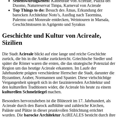
Sehenswürdigkeiten:
Kathedrale von Acireale, Piazza del
Duomo, Naturreservat Timpa, Karneval von Acireale
Top Things to do:
Besuch des Ätnas, Erkundung der
barocken Architektur Noto’s, Ausflug nach Taormina,
Palermo und Monreale entdecken, Weintouren in Marsala,
Geschichtstouren in Agrigento und Syrakus
Geschichte und Kultur von Acireale,
Sizilien
Die Stadt
Acireale
blickt auf eine lange und reiche Geschichte
zurück, die bis in die Antike zurückreicht. Griechische Siedler und
später die Römer waren die ersten, die das strategische Potenzial der
Region um das heutige Acireale erkannten. Im Laufe der
Jahrhunderte prägten verschiedene Herrscher die Stadt, darunter die
Byzantiner, Araber, Normannen und Spanier. Diese vielschichtige
Vergangenheit spiegelt sich in der faszinierenden Architektur und
den kulturellen Traditionen wider, die Acireale bis heute zu einem
kulturellen Schmelztiegel
machen.
Besonders hervorzuheben ist die Blütezeit im 17. Jahrhundert, als
Acireale durch den Barock aufblühte und zahlreiche Kirchen,
Paläste und Plätze in dieser prunkvollen Stilrichtung errichtet
wurden. Die
barocke Architektur
AciREALES besticht durch ihre