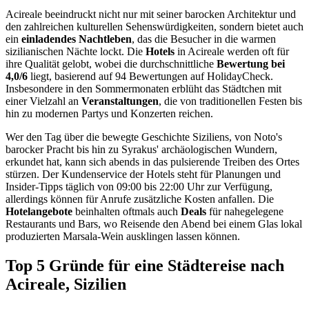
Acireale beeindruckt nicht nur mit seiner barocken Architektur und
den zahlreichen kulturellen Sehenswürdigkeiten, sondern bietet auch
ein
einladendes Nachtleben
, das die Besucher in die warmen
sizilianischen Nächte lockt. Die
Hotels
in Acireale werden oft für
ihre Qualität gelobt, wobei die durchschnittliche
Bewertung bei
4,0/6
liegt, basierend auf 94 Bewertungen auf HolidayCheck.
Insbesondere in den Sommermonaten erblüht das Städtchen mit
einer Vielzahl an
Veranstaltungen
, die von traditionellen Festen bis
hin zu modernen Partys und Konzerten reichen.
Wer den Tag über die bewegte Geschichte Siziliens, von Noto's
barocker Pracht bis hin zu Syrakus' archäologischen Wundern,
erkundet hat, kann sich abends in das pulsierende Treiben des Ortes
stürzen. Der Kundenservice der Hotels steht für Planungen und
Insider-Tipps täglich von 09:00 bis 22:00 Uhr zur Verfügung,
allerdings können für Anrufe zusätzliche Kosten anfallen. Die
Hotelangebote
beinhalten oftmals auch
Deals
für nahegelegene
Restaurants und Bars, wo Reisende den Abend bei einem Glas lokal
produzierten Marsala-Wein ausklingen lassen können.
Top 5 Gründe für eine Städtereise nach
Acireale, Sizilien