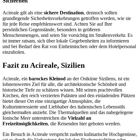
Sicherheit
Acireale gilt als eine
sichere Destination
, dennoch sollten
grundlegende Sicherheitsvorkehrungen getroffen werden, wie sie
für jede Reise empfehlenswert sind. Achten Sie auf Ihre
persönlichen Gegenstände, besonders in größeren
Menschenmengen, und seien Sie vorsichtig im Straßenverkehr. Es
ist immer ratsam, sich über lokale Gegebenheiten zu informieren
und bei Bedarf den Rat von Einheimischen oder dem Hotelpersonal
einzuholen.
Fazit zu Acireale, Sizilien
Acireale, ein
barockes Kleinod
an der Ostküste Siziliens, ist ein
lohnenswertes Ziel für alle, die architektonische Schönheit und
historische Tiefe zu schätzen wissen. Mit seinen prachtvollen
Kirchen, den reich verzierten Palästen und den einladenden Plätzen
bietet dieser Ort eine einzigartige Atmosphäre, die
Kulturinteressierte und Liebhaber des italienischen Lebensstils
gleichermaßen anzieht. Die Thermalquellen und das nahegelegene
Ionische Meer unterstreichen die
Vielzahl an
Freizeitmöglichkeiten
, die Reisenden hier geboten werden.
Ein Besuch in Acireale verspricht zudem kulinarische Hochgenüsse,
sei es durch die Verkostung der lokalen Fischspezialitäten oder