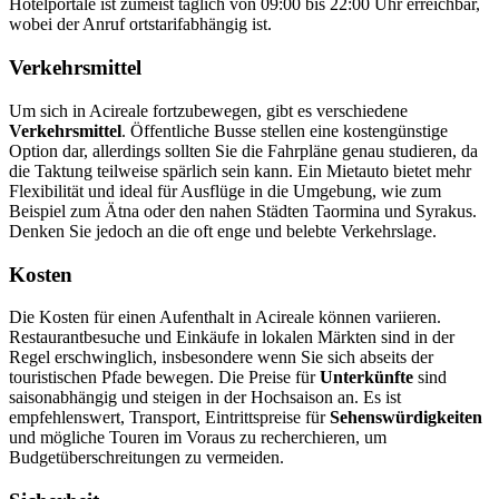
Hotelportale ist zumeist täglich von 09:00 bis 22:00 Uhr erreichbar,
wobei der Anruf ortstarifabhängig ist.
Verkehrsmittel
Um sich in Acireale fortzubewegen, gibt es verschiedene
Verkehrsmittel
. Öffentliche Busse stellen eine kostengünstige
Option dar, allerdings sollten Sie die Fahrpläne genau studieren, da
die Taktung teilweise spärlich sein kann. Ein Mietauto bietet mehr
Flexibilität und ideal für Ausflüge in die Umgebung, wie zum
Beispiel zum Ätna oder den nahen Städten Taormina und Syrakus.
Denken Sie jedoch an die oft enge und belebte Verkehrslage.
Kosten
Die Kosten für einen Aufenthalt in Acireale können variieren.
Restaurantbesuche und Einkäufe in lokalen Märkten sind in der
Regel erschwinglich, insbesondere wenn Sie sich abseits der
touristischen Pfade bewegen. Die Preise für
Unterkünfte
sind
saisonabhängig und steigen in der Hochsaison an. Es ist
empfehlenswert, Transport, Eintrittspreise für
Sehenswürdigkeiten
und mögliche Touren im Voraus zu recherchieren, um
Budgetüberschreitungen zu vermeiden.