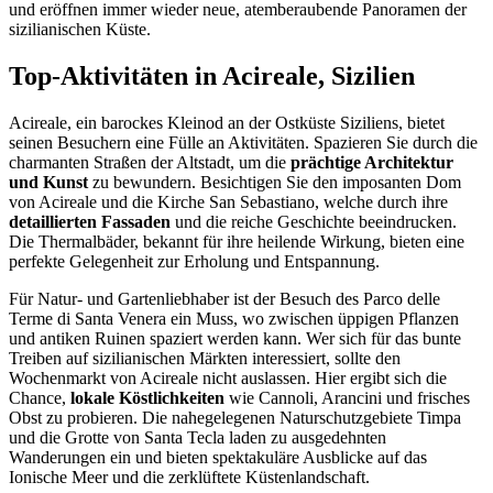
und eröffnen immer wieder neue, atemberaubende Panoramen der
sizilianischen Küste.
Top-Aktivitäten in Acireale, Sizilien
Acireale, ein barockes Kleinod an der Ostküste Siziliens, bietet
seinen Besuchern eine Fülle an Aktivitäten. Spazieren Sie durch die
charmanten Straßen der Altstadt, um die
prächtige Architektur
und Kunst
zu bewundern. Besichtigen Sie den imposanten Dom
von Acireale und die Kirche San Sebastiano, welche durch ihre
detaillierten Fassaden
und die reiche Geschichte beeindrucken.
Die Thermalbäder, bekannt für ihre heilende Wirkung, bieten eine
perfekte Gelegenheit zur Erholung und Entspannung.
Für Natur- und Gartenliebhaber ist der Besuch des Parco delle
Terme di Santa Venera ein Muss, wo zwischen üppigen Pflanzen
und antiken Ruinen spaziert werden kann. Wer sich für das bunte
Treiben auf sizilianischen Märkten interessiert, sollte den
Wochenmarkt von Acireale nicht auslassen. Hier ergibt sich die
Chance,
lokale Köstlichkeiten
wie Cannoli, Arancini und frisches
Obst zu probieren. Die nahegelegenen Naturschutzgebiete Timpa
und die Grotte von Santa Tecla laden zu ausgedehnten
Wanderungen ein und bieten spektakuläre Ausblicke auf das
Ionische Meer und die zerklüftete Küstenlandschaft.