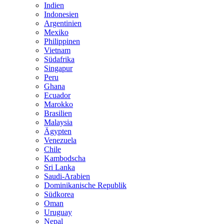
Indien
Indonesien
Argentinien
Mexiko
Philippinen
Vietnam
Südafrika
Singapur
Peru
Ghana
Ecuador
Marokko
Brasilien
Malaysia
Ägypten
Venezuela
Chile
Kambodscha
Sri Lanka
Saudi-Arabien
Dominikanische Republik
Südkorea
Oman
Uruguay
Nepal