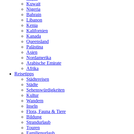
Kuwait
Nigeria
Bahrain
Libanon
Kenia
Kalifornien
Kanada
Queensland
Palästina
Asien
Nordamerika
Arabische Emirate
Afrika
Reisetipps
Städtereisen
Städte
Sehenswürdigkeiten
Kultur
Wandern
Inseln
Flora, Fauna & Tiere
Bildung
Strandurlaub
Touren
Familienurlaub