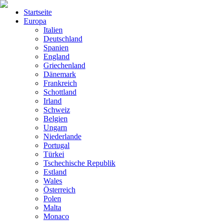
Startseite
Europa
Italien
Deutschland
Spanien
England
Griechenland
Dänemark
Frankreich
Schottland
Irland
Schweiz
Belgien
Ungarn
Niederlande
Portugal
Türkei
Tschechische Republik
Estland
Wales
Österreich
Polen
Malta
Monaco