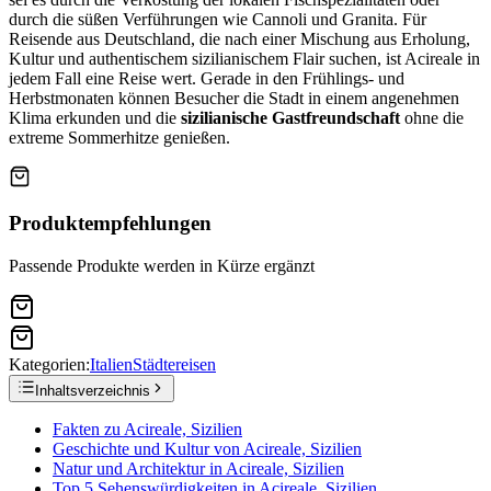
durch die süßen Verführungen wie Cannoli und Granita. Für
Reisende aus Deutschland, die nach einer Mischung aus Erholung,
Kultur und authentischem sizilianischem Flair suchen, ist Acireale in
jedem Fall eine Reise wert. Gerade in den Frühlings- und
Herbstmonaten können Besucher die Stadt in einem angenehmen
Klima erkunden und die
sizilianische Gastfreundschaft
ohne die
extreme Sommerhitze genießen.
Produktempfehlungen
Passende Produkte werden in Kürze ergänzt
Kategorien:
Italien
Städtereisen
Inhaltsverzeichnis
Fakten zu Acireale, Sizilien
Geschichte und Kultur von Acireale, Sizilien
Natur und Architektur in Acireale, Sizilien
Top 5 Sehenswürdigkeiten in Acireale, Sizilien