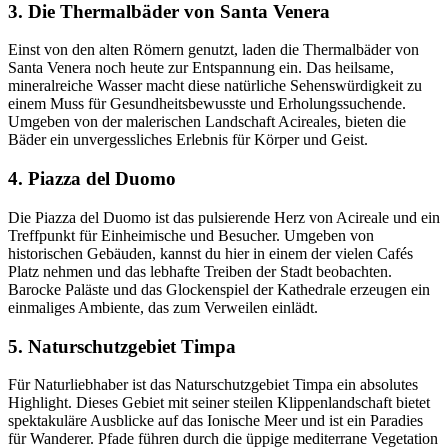
3. Die Thermalbäder von Santa Venera
Einst von den alten Römern genutzt, laden die Thermalbäder von
Santa Venera noch heute zur Entspannung ein. Das heilsame,
mineralreiche Wasser macht diese natürliche Sehenswürdigkeit zu
einem Muss für Gesundheitsbewusste und Erholungssuchende.
Umgeben von der malerischen Landschaft Aci­reales, bieten die
Bäder ein unvergessliches Erlebnis für Körper und Geist.
4. Piazza del Duomo
Die Piazza del Duomo ist das pulsierende Herz von Acireale und ein
Treffpunkt für Einheimische und Besucher. Umgeben von
historischen Gebäuden, kannst du hier in einem der vielen Cafés
Platz nehmen und das lebhafte Treiben der Stadt beobachten.
Barocke Paläste und das Glockenspiel der Kathedrale erzeugen ein
einmaliges Ambiente, das zum Verweilen einlädt.
5. Naturschutzgebiet Timpa
Für Naturliebhaber ist das Naturschutzgebiet Timpa ein absolutes
Highlight. Dieses Gebiet mit seiner steilen Klippenlandschaft bietet
spektakuläre Ausblicke auf das Ionische Meer und ist ein Paradies
für Wanderer. Pfad­e führen durch die üppige mediterrane Vegetation