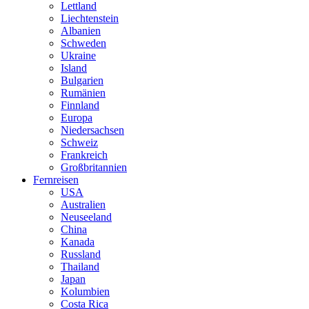
Lettland
Liechtenstein
Albanien
Schweden
Ukraine
Island
Bulgarien
Rumänien
Finnland
Europa
Niedersachsen
Schweiz
Frankreich
Großbritannien
Fernreisen
USA
Australien
Neuseeland
China
Kanada
Russland
Thailand
Japan
Kolumbien
Costa Rica