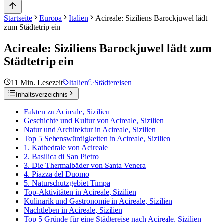
Startseite
Europa
Italien
Acireale: Siziliens Barockjuwel lädt
zum Städtetrip ein
Acireale: Siziliens Barockjuwel lädt zum
Städtetrip ein
11
Min. Lesezeit
Italien
Städtereisen
Inhaltsverzeichnis
Fakten zu Acireale, Sizilien
Geschichte und Kultur von Acireale, Sizilien
Natur und Architektur in Acireale, Sizilien
Top 5 Sehenswürdigkeiten in Acireale, Sizilien
1. Kathedrale von Acireale
2. Basilica di San Pietro
3. Die Thermalbäder von Santa Venera
4. Piazza del Duomo
5. Naturschutzgebiet Timpa
Top-Aktivitäten in Acireale, Sizilien
Kulinarik und Gastronomie in Acireale, Sizilien
Nachtleben in Acireale, Sizilien
Top 5 Gründe für eine Städtereise nach Acireale, Sizilien