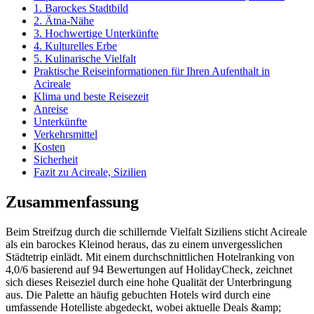
1. Barockes Stadtbild
2. Ätna-Nähe
3. Hochwertige Unterkünfte
4. Kulturelles Erbe
5. Kulinarische Vielfalt
Praktische Reiseinformationen für Ihren Aufenthalt in
Acireale
Klima und beste Reisezeit
Anreise
Unterkünfte
Verkehrsmittel
Kosten
Sicherheit
Fazit zu Acireale, Sizilien
Zusammenfassung
Beim Streifzug durch die schillernde Vielfalt Siziliens sticht Acireale
als ein barockes Kleinod heraus, das zu einem unvergesslichen
Städtetrip einlädt. Mit einem durchschnittlichen Hotelranking von
4,0/6 basierend auf 94 Bewertungen auf HolidayCheck, zeichnet
sich dieses Reiseziel durch eine hohe Qualität der Unterbringung
aus. Die Palette an häufig gebuchten Hotels wird durch eine
umfassende Hotelliste abgedeckt, wobei aktuelle Deals &amp;