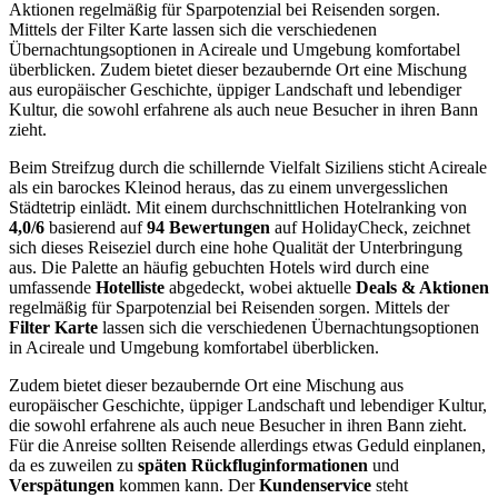
Aktionen regelmäßig für Sparpotenzial bei Reisenden sorgen.
Mittels der Filter Karte lassen sich die verschiedenen
Übernachtungsoptionen in Acireale und Umgebung komfortabel
überblicken. Zudem bietet dieser bezaubernde Ort eine Mischung
aus europäischer Geschichte, üppiger Landschaft und lebendiger
Kultur, die sowohl erfahrene als auch neue Besucher in ihren Bann
zieht.
Beim Streifzug durch die schillernde Vielfalt Siziliens sticht Acireale
als ein barockes Kleinod heraus, das zu einem unvergesslichen
Städtetrip einlädt. Mit einem durchschnittlichen Hotelranking von
4,0/6
basierend auf
94 Bewertungen
auf HolidayCheck, zeichnet
sich dieses Reiseziel durch eine hohe Qualität der Unterbringung
aus. Die Palette an häufig gebuchten Hotels wird durch eine
umfassende
Hotelliste
abgedeckt, wobei aktuelle
Deals & Aktionen
regelmäßig für Sparpotenzial bei Reisenden sorgen. Mittels der
Filter Karte
lassen sich die verschiedenen Übernachtungsoptionen
in Acireale und Umgebung komfortabel überblicken.
Zudem bietet dieser bezaubernde Ort eine Mischung aus
europäischer Geschichte, üppiger Landschaft und lebendiger Kultur,
die sowohl erfahrene als auch neue Besucher in ihren Bann zieht.
Für die Anreise sollten Reisende allerdings etwas Geduld einplanen,
da es zuweilen zu
späten Rückfluginformationen
und
Verspätungen
kommen kann. Der
Kundenservice
steht