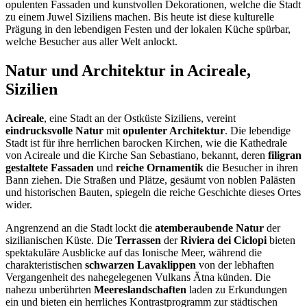
opulenten Fassaden und kunstvollen Dekorationen, welche die Stadt
zu einem Juwel Siziliens machen. Bis heute ist diese kulturelle
Prägung in den lebendigen Festen und der lokalen Küche spürbar,
welche Besucher aus aller Welt anlockt.
Natur und Architektur in Acireale,
Sizilien
Acireale
, eine Stadt an der Ostküste Siziliens, vereint
eindrucksvolle Natur
mit
opulenter Architektur
. Die lebendige
Stadt ist für ihre herrlichen barocken Kirchen, wie die Kathedrale
von Acireale und die Kirche San Sebastiano, bekannt, deren
filigran
gestaltete Fassaden
und
reiche Ornamentik
die Besucher in ihren
Bann ziehen. Die Straßen und Plätze, gesäumt von noblen Palästen
und historischen Bauten, spiegeln die reiche Geschichte dieses Ortes
wider.
Angrenzend an die Stadt lockt die
atemberaubende Natur
der
sizilianischen Küste. Die
Terrassen
der
Riviera dei Ciclopi
bieten
spektakuläre Ausblicke auf das Ionische Meer, während die
charakteristischen
schwarzen Lavaklippen
von der lebhaften
Vergangenheit des nahegelegenen Vulkans Ätna künden. Die
nahezu unberührten
Meereslandschaften
laden zu Erkundungen
ein und bieten ein herrliches Kontrastprogramm zur städtischen