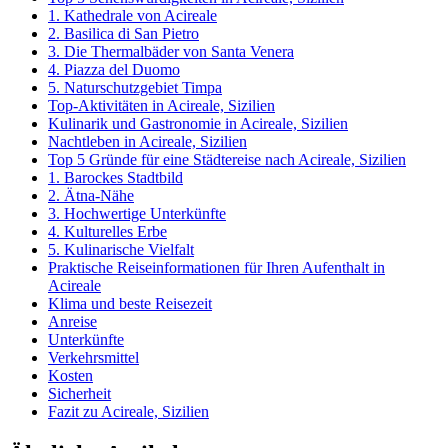
1. Kathedrale von Acireale
2. Basilica di San Pietro
3. Die Thermalbäder von Santa Venera
4. Piazza del Duomo
5. Naturschutzgebiet Timpa
Top-Aktivitäten in Acireale, Sizilien
Kulinarik und Gastronomie in Acireale, Sizilien
Nachtleben in Acireale, Sizilien
Top 5 Gründe für eine Städtereise nach Acireale, Sizilien
1. Barockes Stadtbild
2. Ätna-Nähe
3. Hochwertige Unterkünfte
4. Kulturelles Erbe
5. Kulinarische Vielfalt
Praktische Reiseinformationen für Ihren Aufenthalt in
Acireale
Klima und beste Reisezeit
Anreise
Unterkünfte
Verkehrsmittel
Kosten
Sicherheit
Fazit zu Acireale, Sizilien