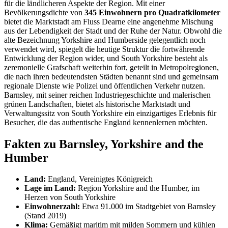
für die ländlicheren Aspekte der Region. Mit einer
Bevölkerungsdichte von
345 Einwohnern pro Quadratkilometer
bietet die Marktstadt am Fluss Dearne eine angenehme Mischung
aus der Lebendigkeit der Stadt und der Ruhe der Natur. Obwohl die
alte Bezeichnung Yorkshire and Humberside gelegentlich noch
verwendet wird, spiegelt die heutige Struktur die fortwährende
Entwicklung der Region wider, und South Yorkshire besteht als
zeremonielle Grafschaft weiterhin fort, geteilt in Metropolregionen,
die nach ihren bedeutendsten Städten benannt sind und gemeinsam
regionale Dienste wie Polizei und öffentlichen Verkehr nutzen.
Barnsley, mit seiner reichen Industriegeschichte und malerischen
grünen Landschaften, bietet als historische Marktstadt und
Verwaltungssitz von South Yorkshire ein einzigartiges Erlebnis für
Besucher, die das authentische England kennenlernen möchten.
Fakten zu Barnsley, Yorkshire and the
Humber
Land:
England, Vereinigtes Königreich
Lage im Land:
Region Yorkshire and the Humber, im
Herzen von South Yorkshire
Einwohnerzahl:
Etwa 91.000 im Stadtgebiet von Barnsley
(Stand 2019)
Klima:
Gemäßigt maritim mit milden Sommern und kühlen