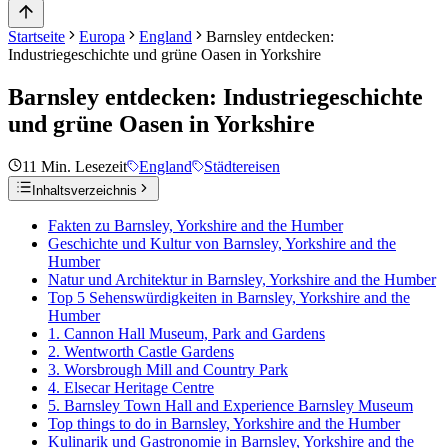
Startseite
Europa
England
Barnsley entdecken:
Industriegeschichte und grüne Oasen in Yorkshire
Barnsley entdecken: Industriegeschichte
und grüne Oasen in Yorkshire
11
Min. Lesezeit
England
Städtereisen
Inhaltsverzeichnis
Fakten zu Barnsley, Yorkshire and the Humber
Geschichte und Kultur von Barnsley, Yorkshire and the
Humber
Natur und Architektur in Barnsley, Yorkshire and the Humber
Top 5 Sehenswürdigkeiten in Barnsley, Yorkshire and the
Humber
1. Cannon Hall Museum, Park and Gardens
2. Wentworth Castle Gardens
3. Worsbrough Mill and Country Park
4. Elsecar Heritage Centre
5. Barnsley Town Hall and Experience Barnsley Museum
Top things to do in Barnsley, Yorkshire and the Humber
Kulinarik und Gastronomie in Barnsley, Yorkshire and the