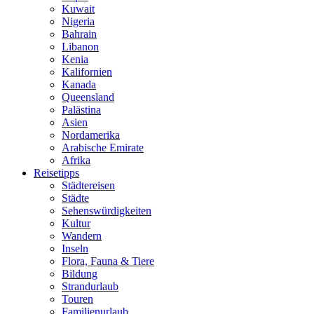
Kuwait
Nigeria
Bahrain
Libanon
Kenia
Kalifornien
Kanada
Queensland
Palästina
Asien
Nordamerika
Arabische Emirate
Afrika
Reisetipps
Städtereisen
Städte
Sehenswürdigkeiten
Kultur
Wandern
Inseln
Flora, Fauna & Tiere
Bildung
Strandurlaub
Touren
Familienurlaub