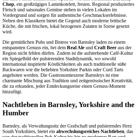
Chop
, ein großzügiges Lammkotelett, freuen. Regional produziertes
Fleisch und saisonales Gemüse stehen in vielen Lokalen im
Vordergrund und sorgen für authentische Geschmackserlebnisse.
Neben den Klassikern bietet die Gegend auch moderne britische
Küche, die mit frischen, lokal bezogenen Zutaten in Szene gesetzt
wird.
Die gemütlichen Pubs und Bistros von Barnsley laden zu einem
entspannten Genuss ein, bei dem
Real Ale
und
Craft Beer
aus der
Region nicht fehlen dürfen. Zudem ist die aufstrebende Café-Kultur
ein Spiegelbild der pulsierenden Stadtdynamik, wo sowohl
international inspirierte Köstlichkeiten als auch traditionelle süße
Backwaren wie die beliebten Yorkshire Parkin oder Curd Tarts
angeboten werden. Die Gastronomieszene Barnsleys ist eine
charmante Mischung aus Tradition und zeitgenössischer Kreativität,
die zu erkunden, jeder Entdeckungsreise einen Genuss-Moment
hinzufügt.
Nachtleben in Barnsley, Yorkshire and the
Humber
Barnsley, als Verwaltungssitz der Grafschaft und pulsierendes Herz
South Yorkshires, bietet ein
abwechslungsreiches Nachtleben
, das
von der traditionellen Pub-Kultur bis hin zu modernen Bars und