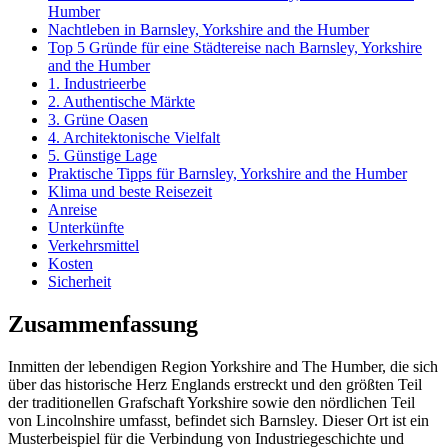
Humber
Nachtleben in Barnsley, Yorkshire and the Humber
Top 5 Gründe für eine Städtereise nach Barnsley, Yorkshire
and the Humber
1. Industrieerbe
2. Authentische Märkte
3. Grüne Oasen
4. Architektonische Vielfalt
5. Günstige Lage
Praktische Tipps für Barnsley, Yorkshire and the Humber
Klima und beste Reisezeit
Anreise
Unterkünfte
Verkehrsmittel
Kosten
Sicherheit
Zusammenfassung
Inmitten der lebendigen Region Yorkshire and The Humber, die sich
über das historische Herz Englands erstreckt und den größten Teil
der traditionellen Grafschaft Yorkshire sowie den nördlichen Teil
von Lincolnshire umfasst, befindet sich Barnsley. Dieser Ort ist ein
Musterbeispiel für die Verbindung von Industriegeschichte und