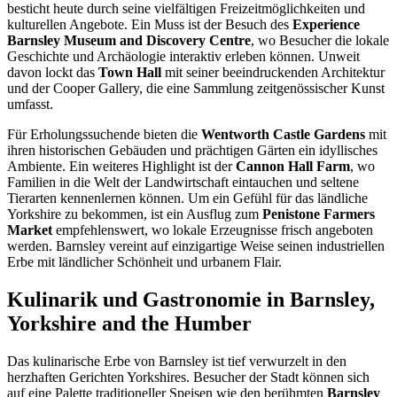
besticht heute durch seine vielfältigen Freizeitmöglichkeiten und
kulturellen Angebote. Ein Muss ist der Besuch des
Experience
Barnsley Museum and Discovery Centre
, wo Besucher die lokale
Geschichte und Archäologie interaktiv erleben können. Unweit
davon lockt das
Town Hall
mit seiner beeindruckenden Architektur
und der Cooper Gallery, die eine Sammlung zeitgenössischer Kunst
umfasst.
Für Erholungssuchende bieten die
Wentworth Castle Gardens
mit
ihren historischen Gebäuden und prächtigen Gärten ein idyllisches
Ambiente. Ein weiteres Highlight ist der
Cannon Hall Farm
, wo
Familien in die Welt der Landwirtschaft eintauchen und seltene
Tierarten kennenlernen können. Um ein Gefühl für das ländliche
Yorkshire zu bekommen, ist ein Ausflug zum
Penistone Farmers
Market
empfehlenswert, wo lokale Erzeugnisse frisch angeboten
werden. Barnsley vereint auf einzigartige Weise seinen industriellen
Erbe mit ländlicher Schönheit und urbanem Flair.
Kulinarik und Gastronomie in Barnsley,
Yorkshire and the Humber
Das kulinarische Erbe von Barnsley ist tief verwurzelt in den
herzhaften Gerichten Yorkshires. Besucher der Stadt können sich
auf eine Palette traditioneller Speisen wie den berühmten
Barnsley