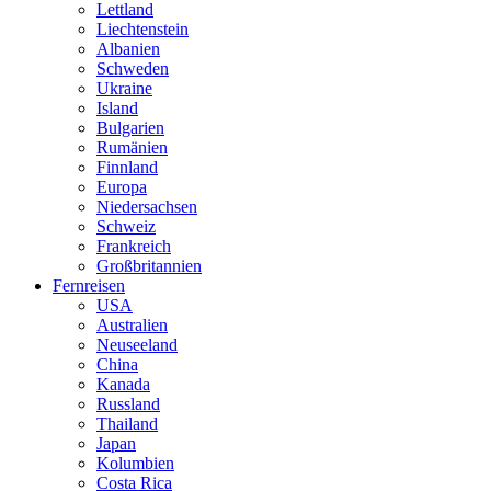
Lettland
Liechtenstein
Albanien
Schweden
Ukraine
Island
Bulgarien
Rumänien
Finnland
Europa
Niedersachsen
Schweiz
Frankreich
Großbritannien
Fernreisen
USA
Australien
Neuseeland
China
Kanada
Russland
Thailand
Japan
Kolumbien
Costa Rica