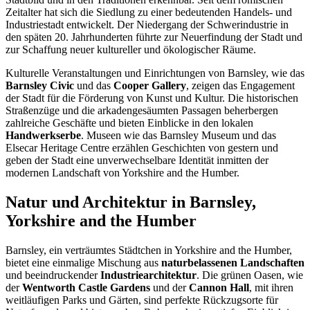
Zeitalter hat sich die Siedlung zu einer bedeutenden Handels- und
Industriestadt entwickelt. Der Niedergang der Schwerindustrie in
den späten 20. Jahrhunderten führte zur Neuerfindung der Stadt und
zur Schaffung neuer kultureller und ökologischer Räume.
Kulturelle Veranstaltungen und Einrichtungen von Barnsley, wie das
Barnsley Civic
und das
Cooper Gallery
, zeigen das Engagement
der Stadt für die Förderung von Kunst und Kultur. Die historischen
Straßenzüge und die arkadengesäumten Passagen beherbergen
zahlreiche Geschäfte und bieten Einblicke in den lokalen
Handwerkserbe
. Museen wie das Barnsley Museum und das
Elsecar Heritage Centre erzählen Geschichten von gestern und
geben der Stadt eine unverwechselbare Identität inmitten der
modernen Landschaft von Yorkshire and the Humber.
Natur und Architektur in Barnsley,
Yorkshire and the Humber
Barnsley, ein verträumtes Städtchen in Yorkshire and the Humber,
bietet eine einmalige Mischung aus
naturbelassenen Landschaften
und beeindruckender
Industriearchitektur
. Die grünen Oasen, wie
der
Wentworth Castle Gardens
und der
Cannon Hall
, mit ihren
weitläufigen Parks und Gärten, sind perfekte Rückzugsorte für