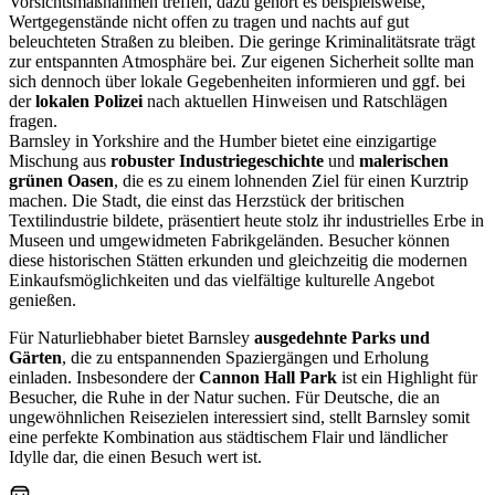
Vorsichtsmaßnahmen treffen, dazu gehört es beispielsweise,
Wertgegenstände nicht offen zu tragen und nachts auf gut
beleuchteten Straßen zu bleiben. Die geringe Kriminalitätsrate trägt
zur entspannten Atmosphäre bei. Zur eigenen Sicherheit sollte man
sich dennoch über lokale Gegebenheiten informieren und ggf. bei
der
lokalen Polizei
nach aktuellen Hinweisen und Ratschlägen
fragen.
Barnsley in Yorkshire and the Humber bietet eine einzigartige
Mischung aus
robuster Industriegeschichte
und
malerischen
grünen Oasen
, die es zu einem lohnenden Ziel für einen Kurztrip
machen. Die Stadt, die einst das Herzstück der britischen
Textilindustrie bildete, präsentiert heute stolz ihr industrielles Erbe in
Museen und umgewidmeten Fabrikgeländen. Besucher können
diese historischen Stätten erkunden und gleichzeitig die modernen
Einkaufsmöglichkeiten und das vielfältige kulturelle Angebot
genießen.
Für Naturliebhaber bietet Barnsley
ausgedehnte Parks und
Gärten
, die zu entspannenden Spaziergängen und Erholung
einladen. Insbesondere der
Cannon Hall Park
ist ein Highlight für
Besucher, die Ruhe in der Natur suchen. Für Deutsche, die an
ungewöhnlichen Reisezielen interessiert sind, stellt Barnsley somit
eine perfekte Kombination aus städtischem Flair und ländlicher
Idylle dar, die einen Besuch wert ist.