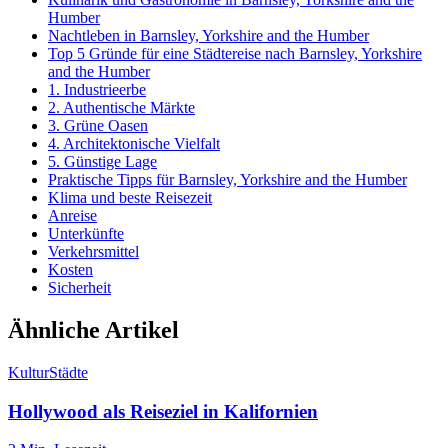
Humber
Nachtleben in Barnsley, Yorkshire and the Humber
Top 5 Gründe für eine Städtereise nach Barnsley, Yorkshire
and the Humber
1. Industrieerbe
2. Authentische Märkte
3. Grüne Oasen
4. Architektonische Vielfalt
5. Günstige Lage
Praktische Tipps für Barnsley, Yorkshire and the Humber
Klima und beste Reisezeit
Anreise
Unterkünfte
Verkehrsmittel
Kosten
Sicherheit
Ähnliche Artikel
Kultur
Städte
Hollywood als Reiseziel in Kalifornien