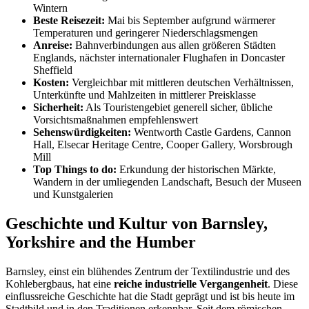
Wintern
Beste Reisezeit:
Mai bis September aufgrund wärmerer
Temperaturen und geringerer Niederschlagsmengen
Anreise:
Bahnverbindungen aus allen größeren Städten
Englands, nächster internationaler Flughafen in Doncaster
Sheffield
Kosten:
Vergleichbar mit mittleren deutschen Verhältnissen,
Unterkünfte und Mahlzeiten in mittlerer Preisklasse
Sicherheit:
Als Touristengebiet generell sicher, übliche
Vorsichtsmaßnahmen empfehlenswert
Sehenswürdigkeiten:
Wentworth Castle Gardens, Cannon
Hall, Elsecar Heritage Centre, Cooper Gallery, Worsbrough
Mill
Top Things to do:
Erkundung der historischen Märkte,
Wandern in der umliegenden Landschaft, Besuch der Museen
und Kunstgalerien
Geschichte und Kultur von Barnsley,
Yorkshire and the Humber
Barnsley, einst ein blühendes Zentrum der Textilindustrie und des
Kohlebergbaus, hat eine
reiche industrielle Vergangenheit
. Diese
einflussreiche Geschichte hat die Stadt geprägt und ist bis heute im
Stadtbild und in den Traditionen erkennbar. Seit dem römischen