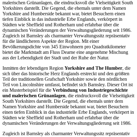
malerischen Grünanlagen, die eindrucksvoll die Vielseitigkeit South
Yorkshires darstellt. Die Gegend, die ehemals unter dem Namen
Yorkshire and Humberside bekannt war, bietet Besuchern einen
tiefen Einblick in das industrielle Erbe Englands, verkörpert in
Städten wie Sheffield und Rotherham und erfahrbar über die
dynamischen Veränderungen der Verwaltungsgliederung seit 1986.
Zugleich ist Barnsley als charmanter Verwaltungssitz repräsentativ
für die ländlicheren Aspekte der Region. Mit einer
Bevölkerungsdichte von 345 Einwohnern pro Quadratkilometer
bietet die Marktstadt am Fluss Dearne eine angenehme Mischung
aus der Lebendigkeit der Stadt und der Ruhe der Natur.
Inmitten der lebendigen Region
Yorkshire and The Humber
, die
sich über das historische Herz Englands erstreckt und den größten
Teil der traditionellen Grafschaft Yorkshire sowie den nördlichen
Teil von Lincolnshire umfasst, befindet sich Barnsley. Dieser Ort ist
ein Musterbeispiel für die
Verbindung von Industriegeschichte
und malerischen Grünanlagen
, die eindrucksvoll die Vielseitigkeit
South Yorkshires darstellt. Die Gegend, die ehemals unter dem
Namen Yorkshire and Humberside bekannt war, bietet Besuchern
einen tiefen Einblick in das industrielle Erbe Englands, verkörpert in
Städten wie Sheffield und Rotherham und erfahrbar über die
dynamischen Veränderungen der Verwaltungsgliederung seit 1986.
Zugleich ist Barnsley als charmanter Verwaltungssitz repräsentativ