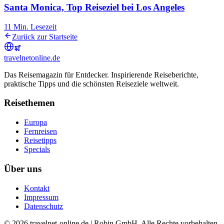
Santa Monica, Top Reiseziel bei Los Angeles
11
Min. Lesezeit
Zurück zur Startseite
travel
net
online.de
Das Reisemagazin für Entdecker. Inspirierende Reiseberichte,
praktische Tipps und die schönsten Reiseziele weltweit.
Reisethemen
Europa
Fernreisen
Reisetipps
Specials
Über uns
Kontakt
Impressum
Datenschutz
© 2026 travelnet-online.de | Robin GmbH. Alle Rechte vorbehalten.