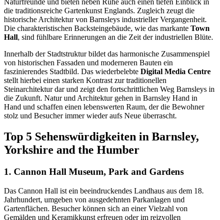
Naturfreunde und bieten neben Ruhe auch einen tiefen Einblick in
die traditionsreiche Gartenkunst Englands. Zugleich zeugt die
historische Architektur von Barnsleys industrieller Vergangenheit.
Die charakteristischen Backsteingebäude, wie das markante
Town
Hall
, sind fühlbare Erinnerungen an die Zeit der industriellen Blüte.
Innerhalb der Stadtstruktur bildet das harmonische Zusammenspiel
von historischen Fassaden und moderneren Bauten ein
faszinierendes Stadtbild. Das wiederbelebte
Digital Media Centre
stellt hierbei einen starken Kontrast zur traditionellen
Steinarchitektur dar und zeigt den fortschrittlichen Weg Barnsleys in
die Zukunft. Natur und Architektur gehen in Barnsley Hand in
Hand und schaffen einen lebenswerten Raum, der die Bewohner
stolz und Besucher immer wieder aufs Neue überrascht.
Top 5 Sehenswürdigkeiten in Barnsley,
Yorkshire and the Humber
1. Cannon Hall Museum, Park and Gardens
Das Cannon Hall ist ein beeindruckendes Landhaus aus dem 18.
Jahrhundert, umgeben von ausgedehnten Parkanlagen und
Gartenflächen. Besucher können sich an einer Vielzahl von
Gemälden und Keramikkunst erfreuen oder im reizvollen