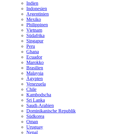
Indien
Indonesien
Argentinien
Mexiko
Philippinen
Vietnam
Südafrika
Singapur
Peru
Ghana
Ecuador
Marokko
Brasilien
Malaysia
Ägypten
Venezuela
Chile
Kambodscha
Sri Lanka
Saudi-Arabien
Dominikanische Republik
Südkorea
Oman
Uruguay
Nepal