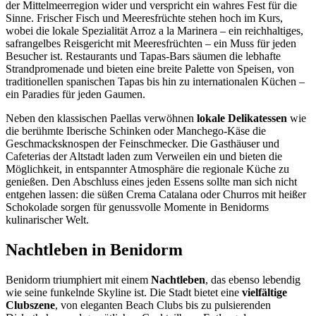
der Mittelmeerregion wider und verspricht ein wahres Fest für die
Sinne. Frischer Fisch und Meeresfrüchte stehen hoch im Kurs,
wobei die lokale Spezialität Arroz a la Marinera – ein reichhaltiges,
safrangelbes Reisgericht mit Meeresfrüchten – ein Muss für jeden
Besucher ist. Restaurants und Tapas-Bars säumen die lebhafte
Strandpromenade und bieten eine breite Palette von Speisen, von
traditionellen spanischen Tapas bis hin zu internationalen Küchen –
ein Paradies für jeden Gaumen.
Neben den klassischen Paellas verwöhnen
lokale Delikatessen
wie
die berühmte Iberische Schinken oder Manchego-Käse die
Geschmacksknospen der Feinschmecker. Die Gasthäuser und
Cafeterias der Altstadt laden zum Verweilen ein und bieten die
Möglichkeit, in entspannter Atmosphäre die regionale Küche zu
genießen. Den Abschluss eines jeden Essens sollte man sich nicht
entgehen lassen: die süßen Crema Catalana oder Churros mit heißer
Schokolade sorgen für genussvolle Momente in Benidorms
kulinarischer Welt.
Nachtleben in Benidorm
Benidorm triumphiert mit einem
Nachtleben
, das ebenso lebendig
wie seine funkelnde Skyline ist. Die Stadt bietet eine
vielfältige
Clubszene
, von eleganten Beach Clubs bis zu pulsierenden