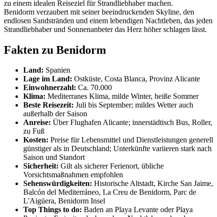
zu einem idealen Reiseziel für Strandliebhaber machen.
Benidorm verzaubert mit seiner beeindruckenden Skyline, den
endlosen Sandstränden und einem lebendigen Nachtleben, das jeden
Strandliebhaber und Sonnenanbeter das Herz höher schlagen lässt.
Fakten zu Benidorm
Land:
Spanien
Lage im Land:
Ostküste, Costa Blanca, Provinz Alicante
Einwohnerzahl:
Ca. 70.000
Klima:
Mediterranes Klima, milde Winter, heiße Sommer
Beste Reisezeit:
Juli bis September; mildes Wetter auch
außerhalb der Saison
Anreise:
Über Flughafen Alicante; innerstädtisch Bus, Roller,
zu Fuß
Kosten:
Preise für Lebensmittel und Dienstleistungen generell
günstiger als in Deutschland; Unterkünfte variieren stark nach
Saison und Standort
Sicherheit:
Gilt als sicherer Ferienort, übliche
Vorsichtsmaßnahmen empfohlen
Sehenswürdigkeiten:
Historische Altstadt, Kirche San Jaime,
Balcón del Mediterráneo, La Creu de Benidorm, Parc de
L'Aigüera, Benidorm Insel
Top Things to do:
Baden an Playa Levante oder Playa