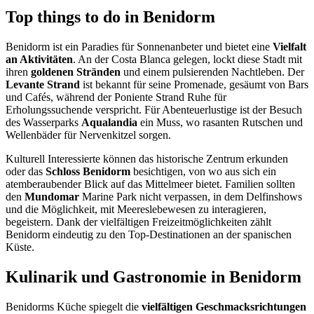
Top things to do in Benidorm
Benidorm ist ein Paradies für Sonnenanbeter und bietet eine
Vielfalt
an Aktivitäten
. An der Costa Blanca gelegen, lockt diese Stadt mit
ihren
goldenen Stränden
und einem pulsierenden Nachtleben. Der
Levante Strand
ist bekannt für seine Promenade, gesäumt von Bars
und Cafés, während der Poniente Strand Ruhe für
Erholungssuchende verspricht. Für Abenteuerlustige ist der Besuch
des Wasserparks
Aqualandia
ein Muss, wo rasanten Rutschen und
Wellenbäder für Nervenkitzel sorgen.
Kulturell Interessierte können das historische Zentrum erkunden
oder das
Schloss Benidorm
besichtigen, von wo aus sich ein
atemberaubender Blick auf das Mittelmeer bietet. Familien sollten
den
Mundomar
Marine Park nicht verpassen, in dem Delfinshows
und die Möglichkeit, mit Meereslebewesen zu interagieren,
begeistern. Dank der vielfältigen Freizeitmöglichkeiten zählt
Benidorm eindeutig zu den Top-Destinationen an der spanischen
Küste.
Kulinarik und Gastronomie in Benidorm
Benidorms Küche spiegelt die
vielfältigen Geschmacksrichtungen