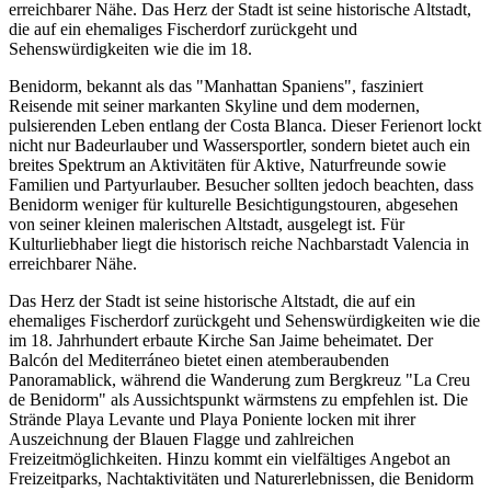
erreichbarer Nähe. Das Herz der Stadt ist seine historische Altstadt,
die auf ein ehemaliges Fischerdorf zurückgeht und
Sehenswürdigkeiten wie die im 18.
Benidorm, bekannt als das "Manhattan Spaniens", fasziniert
Reisende mit seiner markanten Skyline und dem modernen,
pulsierenden Leben entlang der Costa Blanca. Dieser Ferienort lockt
nicht nur Badeurlauber und Wassersportler, sondern bietet auch ein
breites Spektrum an Aktivitäten für Aktive, Naturfreunde sowie
Familien und Partyurlauber. Besucher sollten jedoch beachten, dass
Benidorm weniger für kulturelle Besichtigungstouren, abgesehen
von seiner kleinen malerischen Altstadt, ausgelegt ist. Für
Kulturliebhaber liegt die historisch reiche Nachbarstadt Valencia in
erreichbarer Nähe.
Das Herz der Stadt ist seine historische Altstadt, die auf ein
ehemaliges Fischerdorf zurückgeht und Sehenswürdigkeiten wie die
im 18. Jahrhundert erbaute Kirche San Jaime beheimatet. Der
Balcón del Mediterráneo bietet einen atemberaubenden
Panoramablick, während die Wanderung zum Bergkreuz "La Creu
de Benidorm" als Aussichtspunkt wärmstens zu empfehlen ist. Die
Strände Playa Levante und Playa Poniente locken mit ihrer
Auszeichnung der Blauen Flagge und zahlreichen
Freizeitmöglichkeiten. Hinzu kommt ein vielfältiges Angebot an
Freizeitparks, Nachtaktivitäten und Naturerlebnissen, die Benidorm