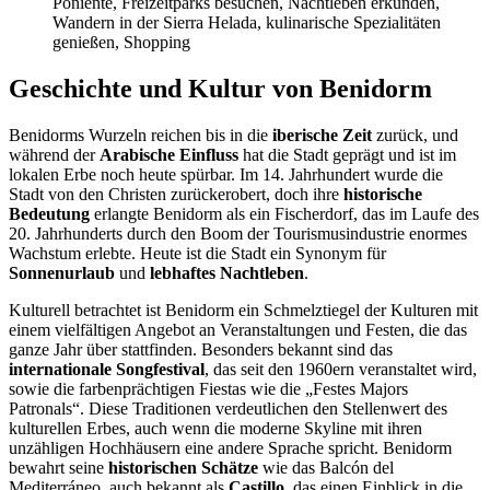
Poniente, Freizeitparks besuchen, Nachtleben erkunden,
Wandern in der Sierra Helada, kulinarische Spezialitäten
genießen, Shopping
Geschichte und Kultur von Benidorm
Benidorms Wurzeln reichen bis in die
iberische Zeit
zurück, und
während der
Arabische Einfluss
hat die Stadt geprägt und ist im
lokalen Erbe noch heute spürbar. Im 14. Jahrhundert wurde die
Stadt von den Christen zurückerobert, doch ihre
historische
Bedeutung
erlangte Benidorm als ein Fischerdorf, das im Laufe des
20. Jahrhunderts durch den Boom der Tourismusindustrie enormes
Wachstum erlebte. Heute ist die Stadt ein Synonym für
Sonnenurlaub
und
lebhaftes Nachtleben
.
Kulturell betrachtet ist Benidorm ein Schmelztiegel der Kulturen mit
einem vielfältigen Angebot an Veranstaltungen und Festen, die das
ganze Jahr über stattfinden. Besonders bekannt sind das
internationale Songfestival
, das seit den 1960ern veranstaltet wird,
sowie die farbenprächtigen Fiestas wie die „Festes Majors
Patronals“. Diese Traditionen verdeutlichen den Stellenwert des
kulturellen Erbes, auch wenn die moderne Skyline mit ihren
unzähligen Hochhäusern eine andere Sprache spricht. Benidorm
bewahrt seine
historischen Schätze
wie das Balcón del
Mediterráneo, auch bekannt als
Castillo
, das einen Einblick in die