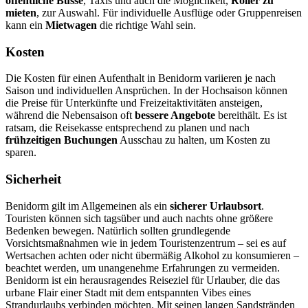
öffentliche Busse
, Taxis und auch die Möglichkeit,
Roller zu
mieten
, zur Auswahl. Für individuelle Ausflüge oder Gruppenreisen
kann ein
Mietwagen
die richtige Wahl sein.
Kosten
Die Kosten für einen Aufenthalt in Benidorm variieren je nach
Saison und individuellen Ansprüchen. In der Hochsaison können
die Preise für Unterkünfte und Freizeitaktivitäten ansteigen,
während die Nebensaison oft
bessere Angebote
bereithält. Es ist
ratsam, die Reisekasse entsprechend zu planen und nach
frühzeitigen Buchungen
Ausschau zu halten, um Kosten zu
sparen.
Sicherheit
Benidorm gilt im Allgemeinen als ein
sicherer Urlaubsort
.
Touristen können sich tagsüber und auch nachts ohne größere
Bedenken bewegen. Natürlich sollten grundlegende
Vorsichtsmaßnahmen wie in jedem Touristenzentrum – sei es auf
Wertsachen achten oder nicht übermäßig Alkohol zu konsumieren –
beachtet werden, um unangenehme Erfahrungen zu vermeiden.
Benidorm ist ein herausragendes Reiseziel für Urlauber, die das
urbane Flair einer Stadt mit dem entspannten Vibes eines
Strandurlaubs verbinden möchten. Mit seinen langen Sandstränden