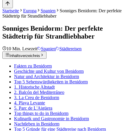
Startseite
Europa
Spanien
Sonniges Benidorm: Der perfekte
Städtetrip für Strandliebhaber
Sonniges Benidorm: Der perfekte
Städtetrip für Strandliebhaber
10
Min. Lesezeit
Spanien
Städtereisen
Inhaltsverzeichnis
Fakten zu Benidorm
Geschichte und Kultur von Benidorm
Natur und Architektur in Benidorm
Top 5 Sehenswürdigkeiten in Benidorm
1. Historische Altstadt
2. Balcón del Mediterráneo
3. La Creu de Benidorm
4. Playa Levante
5. Parc de L'Aigüera
Top things to do in Benidorm
Kulinarik und Gastronomie in Benidorm
Nachtleben in Benidorm
Top 5 Gründe für eine Städtereise nach Benidorm