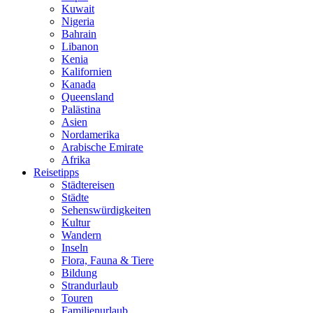
Kuwait
Nigeria
Bahrain
Libanon
Kenia
Kalifornien
Kanada
Queensland
Palästina
Asien
Nordamerika
Arabische Emirate
Afrika
Reisetipps
Städtereisen
Städte
Sehenswürdigkeiten
Kultur
Wandern
Inseln
Flora, Fauna & Tiere
Bildung
Strandurlaub
Touren
Familienurlaub