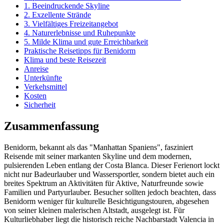
1. Beeindruckende Skyline
2. Exzellente Strände
3. Vielfältiges Freizeitangebot
4. Naturerlebnisse und Ruhepunkte
5. Milde Klima und gute Erreichbarkeit
Praktische Reisetipps für Benidorm
Klima und beste Reisezeit
Anreise
Unterkünfte
Verkehsmittel
Kosten
Sicherheit
Zusammenfassung
Benidorm, bekannt als das "Manhattan Spaniens", fasziniert
Reisende mit seiner markanten Skyline und dem modernen,
pulsierenden Leben entlang der Costa Blanca. Dieser Ferienort lockt
nicht nur Badeurlauber und Wassersportler, sondern bietet auch ein
breites Spektrum an Aktivitäten für Aktive, Naturfreunde sowie
Familien und Partyurlauber. Besucher sollten jedoch beachten, dass
Benidorm weniger für kulturelle Besichtigungstouren, abgesehen
von seiner kleinen malerischen Altstadt, ausgelegt ist. Für
Kulturliebhaber liegt die historisch reiche Nachbarstadt Valencia in