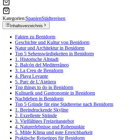
Kategorien:
Spanien
Städtereisen
Inhaltsverzeichnis
Fakten zu Benidorm
Geschichte und Kultur von Benidorm
Natur und Architektur in Benidorm
Top 5 Sehenswürdigkeiten in Benidorm
1. Historische Altstadt
2. Balcón del Mediterráneo
3. La Creu de Benidorm
4. Playa Levante
5. Parc de L'Aigüera
Top things to do in Benidorm
Kulinarik und Gastronomie in Benidorm
Nachtleben in Benidorm
Top 5 Gründe für eine Städtereise nach Benidorm
1. Beeindruckende Skyline
2. Exzellente Strände
3. Vielfältiges Freizeitangebot
4. Naturerlebnisse und Ruhepunkte
5. Milde Klima und gute Erreichbarkeit
Praktische Reisetipps für Benidorm