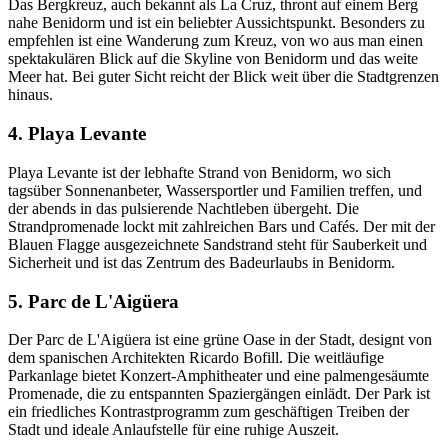
Das Bergkreuz, auch bekannt als La Cruz, thront auf einem Berg
nahe Benidorm und ist ein beliebter Aussichtspunkt. Besonders zu
empfehlen ist eine Wanderung zum Kreuz, von wo aus man einen
spektakulären Blick auf die Skyline von Benidorm und das weite
Meer hat. Bei guter Sicht reicht der Blick weit über die Stadtgrenzen
hinaus.
4. Playa Levante
Playa Levante ist der lebhafte Strand von Benidorm, wo sich
tagsüber Sonnenanbeter, Wassersportler und Familien treffen, und
der abends in das pulsierende Nachtleben übergeht. Die
Strandpromenade lockt mit zahlreichen Bars und Cafés. Der mit der
Blauen Flagge ausgezeichnete Sandstrand steht für Sauberkeit und
Sicherheit und ist das Zentrum des Badeurlaubs in Benidorm.
5. Parc de L'Aigüera
Der Parc de L'Aigüera ist eine grüne Oase in der Stadt, designt von
dem spanischen Architekten Ricardo Bofill. Die weitläufige
Parkanlage bietet Konzert-Amphitheater und eine palmengesäumte
Promenade, die zu entspannten Spaziergängen einlädt. Der Park ist
ein friedliches Kontrastprogramm zum geschäftigen Treiben der
Stadt und ideale Anlaufstelle für eine ruhige Auszeit.