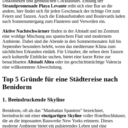
Diskotheken und gemütlichen Cocktailbars. Entlang der
Strandpromenade Playa Levante
reiht sich eine Bar an die
andere, hier findet sich für jeden Geschmack der richtige Ort zum
Feiern und Tanzen. Auch die Einkaufsstraßen und Boulevards laden
nach Sonnenuntergang zum Flanieren und Verweilen ein.
Aktive Nachtschwärmer
finden in der Altstadt und im Zentrum
eine wohlige Mischung aus spanischem Flair und modernem
Ambiente. Dabei sind die Abende in den Sommermonaten Juli bis
September besonders belebt, wenn das mediterrane Klima zum
nächtlichen Erkunden einlädt. Für Urlauber, die neben dem Tanzen
auch kulturelle Einblicke suchen, bietet eine kurze Reise zur
benachbarten
Altstadt Altea
oder ins geschichtsträchtige Valencia
eine willkommene Abwechslung.
Top 5 Gründe für eine Städtereise nach
Benidorm
1. Beeindruckende Skyline
Benidorm, oft als das "Manhattan Spaniens" bezeichnet,
beeindruckt mit einer
einzigartigen Skyline
voller Hotelhochhäuser,
die an die imposanten Bauwerke New Yorks erinnern. Dieses
moderne Ambiente bietet ein pulsierendes Leben und eine