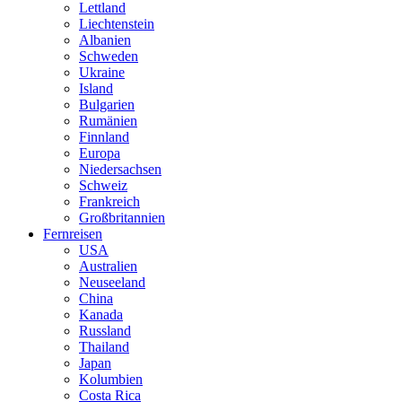
Lettland
Liechtenstein
Albanien
Schweden
Ukraine
Island
Bulgarien
Rumänien
Finnland
Europa
Niedersachsen
Schweiz
Frankreich
Großbritannien
Fernreisen
USA
Australien
Neuseeland
China
Kanada
Russland
Thailand
Japan
Kolumbien
Costa Rica