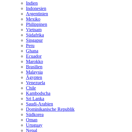
Indien
Indonesien
Argentinien
Mexiko
Philippinen
Vietnam
Südafrika
Singapur
Peru
Ghana
Ecuador
Marokko
Brasilien
Malaysia
Ägypten
Venezuela
Chile
Kambodscha
Sri Lanka
Saudi-Arabien
Dominikanische Republik
Südkorea
Oman
Uruguay
Nepal