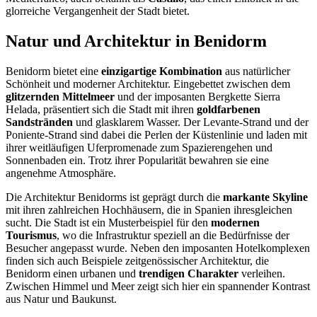
glorreiche Vergangenheit der Stadt bietet.
Natur und Architektur in Benidorm
Benidorm bietet eine
einzigartige Kombination
aus natürlicher
Schönheit und moderner Architektur. Eingebettet zwischen dem
glitzernden Mittelmeer
und der imposanten Bergkette Sierra
Helada, präsentiert sich die Stadt mit ihren
goldfarbenen
Sandstränden
und glasklarem Wasser. Der Levante-Strand und der
Poniente-Strand sind dabei die Perlen der Küstenlinie und laden mit
ihrer weitläufigen Uferpromenade zum Spazierengehen und
Sonnenbaden ein. Trotz ihrer Popularität bewahren sie eine
angenehme Atmosphäre.
Die Architektur Benidorms ist geprägt durch die
markante Skyline
mit ihren zahlreichen Hochhäusern, die in Spanien ihresgleichen
sucht. Die Stadt ist ein Musterbeispiel für den
modernen
Tourismus
, wo die Infrastruktur speziell an die Bedürfnisse der
Besucher angepasst wurde. Neben den imposanten Hotelkomplexen
finden sich auch Beispiele zeitgenössischer Architektur, die
Benidorm einen urbanen und
trendigen Charakter
verleihen.
Zwischen Himmel und Meer zeigt sich hier ein spannender Kontrast
aus Natur und Baukunst.